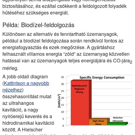
biztosításához, és ezáltal csökkenti a feldolgozott folyadék
hűtéséhez szükséges energiát.
Példa: Biodízel-feldolgozás
Különösen az alternatív és fenntartható üzemanyagok,
például a biodízel feldolgozása során rendkívül fontos az
energiafogyasztás és ezek megőrzése. A gyártáshoz
felhasznált villamos energia “zöld” az üzemanyag közvetlen
hatással van az üzemanyagok teljes energiájára és CO-jára
2
mérleg.
A jobb oldali diagram
(
Kattintson a nagyobb
nézethez
)
összehasonlítást mutat
az ultrahangos
kavitáció, a nagy
nyíróerejű keverés és a
hidrodinamikai kavitáció
között. A Hielscher