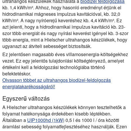
ultrahangos készülékek használata a
biodízel feldolgozása
kb.
1,4 kWh/m³
. Ahhoz, hogy hasonló eredményt érjünk el
hidrodinamikai mágneses impulzus kavitációval, kb.
32,0
kWh/m³
. A nagy nyíróerejű keveréshez kb.
4,4 kWh/m³
. Ez
azt jelenti, hogy a hidrodinamikai impulzus kavitáció kb. 23-
szor több energiát és nagy nyírási keverést igényel kb. 3-szor
több energia, mint a Hielscher ultrahangos készülékek, hogy
ugyanazt az átviteli sebességet biztosítsák.
Ez jelentősen magasabb éves villamosenergia-költségekhez
vezet. Ez egy jelentős tulajdonlási költségtényező, amelyet
értékelni kell a feldolgozási technológiába történő
befektetéskor.
Olvasson többet az ultrahangos biodízel-feldolgozás
energiatakarékosságáról!
Egyszerű változás
A Hielscher ultrahangos készülékek könnyen tesztelhetők a
folyamat hatékonysága érdekében kisebb léptékben.
Általában a
UIP1000hd (1kW)
0,5 l és 1000 l / óra közötti
áramlási sebesség folyamatfejlesztéséhez használják. Ezen