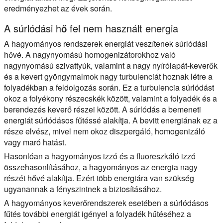
eredményezhet az évek során.
A súrlódási hő fel nem használt energia
A hagyományos rendszerek energiát veszítenek súrlódási
hővé. A nagynyomású homogenizátorokhoz való
nagynyomású szivattyúk, valamint a nagy nyírólapát-keverők
és a kevert gyöngymalmok nagy turbulenciát hoznak létre a
folyadékban a feldolgozás során. Ez a turbulencia súrlódást
okoz a folyékony részecskék között, valamint a folyadék és a
berendezés keverő részei között. A súrlódás a bemeneti
energiát súrlódásos fűtéssé alakítja. A bevitt energiának ez a
része elvész, mivel nem okoz diszpergáló, homogenizáló
vagy maró hatást.
Hasonlóan a hagyományos izzó és a fluoreszkáló izzó
összehasonlításához, a hagyományos az energia nagy
részét hővé alakítja. Ezért több energiára van szükség
ugyanannak a fényszintnek a biztosításához.
A hagyományos keverőrendszerek esetében a súrlódásos
fűtés további energiát igényel a folyadék hűtéséhez a