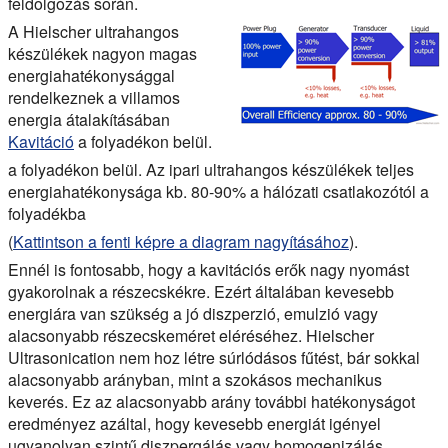
feldolgozás során.
A Hielscher ultrahangos
készülékek nagyon magas
energiahatékonysággal
rendelkeznek a villamos
energia átalakításában
Kavitáció
a folyadékon belül.
a folyadékon belül. Az ipari ultrahangos készülékek teljes
energiahatékonysága kb. 80-90% a hálózati csatlakozótól a
folyadékba
(
Kattintson a fenti képre a diagram nagyításához
).
Ennél is fontosabb, hogy a kavitációs erők nagy nyomást
gyakorolnak a részecskékre. Ezért általában kevesebb
energiára van szükség a jó diszperzió, emulzió vagy
alacsonyabb részecskeméret eléréséhez. Hielscher
Ultrasonication nem hoz létre súrlódásos fűtést, bár sokkal
alacsonyabb arányban, mint a szokásos mechanikus
keverés. Ez az alacsonyabb arány további hatékonyságot
eredményez azáltal, hogy kevesebb energiát igényel
ugyanolyan szintű diszpergálás vagy homogenizálás