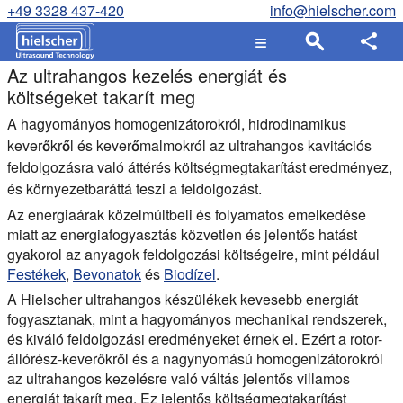
+49 3328 437-420
info@hielscher.com
Az ultrahangos kezelés energiát és
költségeket takarít meg
A hagyományos homogenizátorokról, hidrodinamikus
keverőkről és keverőmalmokról az ultrahangos kavitációs
feldolgozásra való áttérés költségmegtakarítást eredményez,
és környezetbaráttá teszi a feldolgozást.
Az energiaárak közelmúltbeli és folyamatos emelkedése
miatt az energiafogyasztás közvetlen és jelentős hatást
gyakorol az anyagok feldolgozási költségeire, mint például
Festékek
,
Bevonatok
és
Biodízel
.
A Hielscher ultrahangos készülékek kevesebb energiát
fogyasztanak, mint a hagyományos mechanikai rendszerek,
és kiváló feldolgozási eredményeket érnek el. Ezért a rotor-
állórész-keverőkről és a nagynyomású homogenizátorokról
az ultrahangos kezelésre való váltás jelentős villamos
energiát takarít meg. Ez jelentős költségmegtakarítást