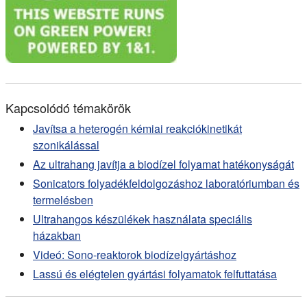
Kapcsolódó témakörök
Javítsa a heterogén kémiai reakciókinetikát
szonikálással
Az ultrahang javítja a biodízel folyamat hatékonyságát
Sonicators folyadékfeldolgozáshoz laboratóriumban és
termelésben
Ultrahangos készülékek használata speciális
házakban
Videó: Sono-reaktorok biodízelgyártáshoz
Lassú és elégtelen gyártási folyamatok felfuttatása