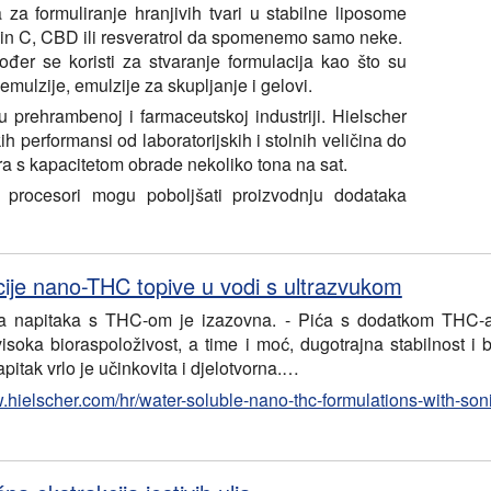
 za formuliranje hranjivih tvari u stabilne liposome
amin C, CBD ili resveratrol da spomenemo samo neke.
ođer se koristi za stvaranje formulacija kao što su
emulzije, emulzije za skupljanje i gelovi.
u prehrambenoj i farmaceutskoj industriji. Hielscher
h performansi od laboratorijskih i stolnih veličina do
ra s kapacitetom obrade nekoliko tona na sat.
i procesori mogu poboljšati proizvodnju dodataka
ije nano-THC topive u vodi s ultrazvukom
ja napitaka s THC-om je izazovna. - Pića s dodatkom THC-a
visoka bioraspoloživost, a time i moć, dugotrajna stabilnost i 
itak vrlo je učinkovita i djelotvorna.…
w.hielscher.com/hr/water-soluble-nano-thc-formulations-with-son