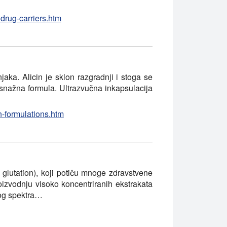
-drug-carriers.htm
njaka. Alicin je sklon razgradnji i stoga se
a snažna formula. Ultrazvučna inkapsulacija
n-formulations.htm
 glutation), koji potiču mnoge zdravstvene
oizvodnju visoko koncentriranih ekstrakata
nog spektra…