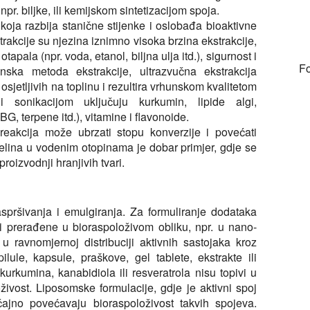
pr. biljke, ili kemijskom sintetizacijom spoja.
koja razbija stanične stijenke i oslobađa bioaktivne
rakcije su njezina iznimno visoka brzina ekstrakcije,
tapala (npr. voda, etanol, biljna ulja itd.), sigurnost i
Fo
inska metoda ekstrakcije, ultrazvučna ekstrakcija
osjetljivih na toplinu i rezultira vrhunskom kvalitetom
ni sonikacijom uključuju kurkumin, lipide algi,
, terpene itd.), vitamine i flavonoide.
 reakcija može ubrzati stopu konverzije i povećati
lina u vodenim otopinama je dobar primjer, gdje se
roizvodnji hranjivih tvari.
spršivanja i emulgiranja. Za formuliranje dodataka
iti prerađene u bioraspoloživom obliku, npr. u nano-
u ravnomjernoj distribuciji aktivnih sastojaka kroz
lule, kapsule, praškove, gel tablete, ekstrakte ili
kurkumina, kanabidiola ili resveratrola nisu topivi u
živost. Liposomske formulacije, gdje je aktivni spoj
ačajno povećavaju bioraspoloživost takvih spojeva.