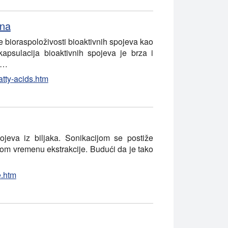
ina
e bioraspoloživosti bioaktivnih spojeva kao
kapsulacija bioaktivnih spojeva je brza i
a…
atty-acids.htm
pojeva iz biljaka. Sonikacijom se postiže
tkom vremenu ekstrakcije. Budući da je tako
e.htm