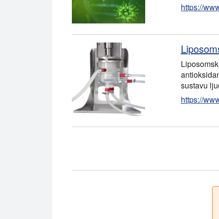
https://ww
Liposoms
Liposomske
antioksida
sustavu lju
https://ww