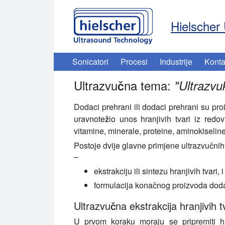
Hielscher 
Sonicatori
Procesi
Industrije
Konta
Ultrazvučna tema:
"
Ultrazvu
Dodaci prehrani ili dodaci prehrani su proi
uravnotežio unos hranjivih tvari iz redo
vitamine, minerale, proteine, aminokiseline
Postoje dvije glavne primjene ultrazvučnih
–
ekstrakciju ili sintezu hranjivih tvari, i
formulacija konačnog proizvoda dod
Ultrazvučna ekstrakcija hranjivih t
U prvom koraku moraju se pripremiti hr