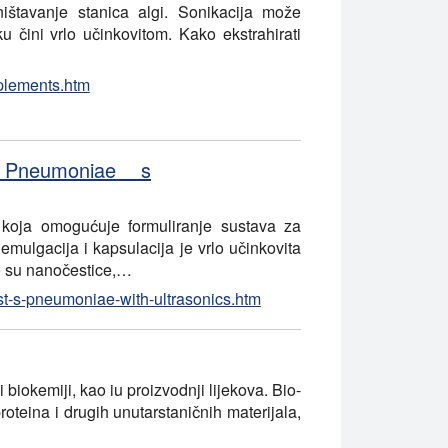
ištavanje stanica algi. Sonikacija može
u čini vrlo učinkovitom. Kako ekstrahirati
pplements.htm
. Pneumoniae s
 koja omogućuje formuliranje sustava za
emulgacija i kapsulacija je vrlo učinkovita
o su nanočestice,…
st-s-pneumoniae-with-ultrasonics.htm
i biokemiji, kao iu proizvodnji lijekova. Bio-
roteina i drugih unutarstaničnih materijala,