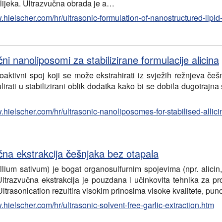
 lijeka. Ultrazvučna obrada je a…
.hielscher.com/hr/ultrasonic-formulation-of-nanostructured-lipid
ni nanoliposomi za stabilizirane formulacije alicina
ioaktivni spoj koji se može ekstrahirati iz svježih režnjeva češ
irati u stabilizirani oblik dodatka kako bi se dobila dugotrajn
.hielscher.com/hr/ultrasonic-nanoliposomes-for-stabilised-allici
čna ekstrakcija češnjaka bez otapala
llium sativum) je bogat organosulfurnim spojevima (npr. alicin,
 Ultrazvučna ekstrakcija je pouzdana i učinkovita tehnika za pr
ltrasonication rezultira visokim prinosima visoke kvalitete, pu
.hielscher.com/hr/ultrasonic-solvent-free-garlic-extraction.htm