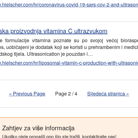
w.hielscher.com/hr/coronavirus-covid-19-sars-cov-2-and-ultraso
ka proizvodnja vitamina C ultrazvukom
 formulacije vitamina poznate su po svojoj većoj bioraspol
ns, uobičajeni je dodatak koji se koristi u prehrambenim i med
dskog tijela. Ultrasonication je pouzdan i…
w.hielscher.com/hr/liposomal-vitamin-c-production-with-ultrason
«
Previous Page
Page 2 / 4
Sljedeća stranica
»
Zahtjev za više informacija
Ukoliko niste pronašli ono što ste tražili, kontaktirajte nas!