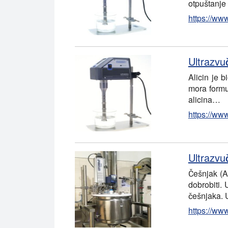
otpuštanje
https://www
Ultrazvuč
Alicin je b
mora formul
alicina…
https://www
Ultrazvu
Češnjak (A
dobrobiti.
češnjaka. U
https://www