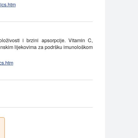
nics.htm
oživosti i brzini apsorpcije. Vitamin C,
icinskim lijekovima za podršku imunološkom
ics.htm