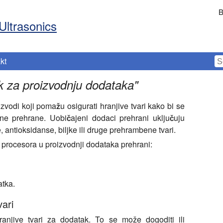
B
Ultrasonics
kt
k za proizvodnju dodataka
"
zvodi koji pomažu osigurati hranjive tvari kako bi se
vne prehrane. Uobičajeni dodaci prehrani uključuju
, antioksidanse, biljke ili druge prehrambene tvari.
 procesora u proizvodnji dodataka prehrani:
atka.
vari
anjive tvari za dodatak. To se može dogoditi ili