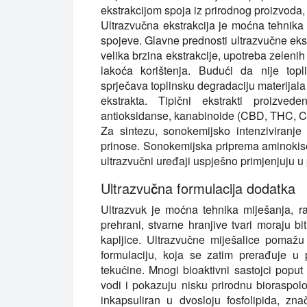
ekstrakcijom spoja iz prirodnog proizvoda, n
Ultrazvučna ekstrakcija je moćna tehnika 
spojeve. Glavne prednosti ultrazvučne ekst
velika brzina ekstrakcije, upotreba zelenih o
lakoća korištenja. Budući da nije topl
sprječava toplinsku degradaciju materijala 
ekstrakta. Tipični ekstrakti proizvede
antioksidanse, kanabinoide (CBD, THC, CBG
Za sintezu, sonokemijsko intenziviranje
prinose. Sonokemijska priprema aminokise
ultrazvučni uređaji uspješno primjenjuju u p
Ultrazvučna formulacija dodatka
Ultrazvuk je moćna tehnika miješanja, ra
prehrani, stvarne hranjive tvari moraju b
kapljice. Ultrazvučne miješalice pomažu 
formulaciju, koja se zatim prerađuje u pi
tekućine. Mnogi bioaktivni sastojci poput 
vodi i pokazuju nisku prirodnu bioraspolo
inkapsuliran u dvosloju fosfolipida, zn