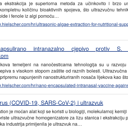
a ekstrakcija je superiorna metoda za učinkovito i brzo un
 kompletnu količinu bioaktivnih spojeva, što ultrazvučnu tehnik
ipide i fenole iz algi pomoću…
.hielscher.com/hr/ultrasonic-algae-extraction-for-nutritional-su
kapsulirano intranazalno cjepivo protiv S
ukom
ekova temeljeni na nanočesticama tehnologija su u razvoju
jepiva s visokom stopom zaštite od raznih bolesti. Ultrazvučna 
pripremu napunjenih nanostrukturiranih nosača lijekova kao št
w.hielscher.com/hr/nano-encapsulated-intranasal-vaccine-again
rus (COVID-19, SARS-CoV-2) i ultrazvuk
tion je moćan alat koji se koristi u biologiji, molekularnoj kemiji 
riste ultrazvučne homogenizatore za lizu stanica i ekstrakciju p
a industrija primijenila je ultrazvuk na…