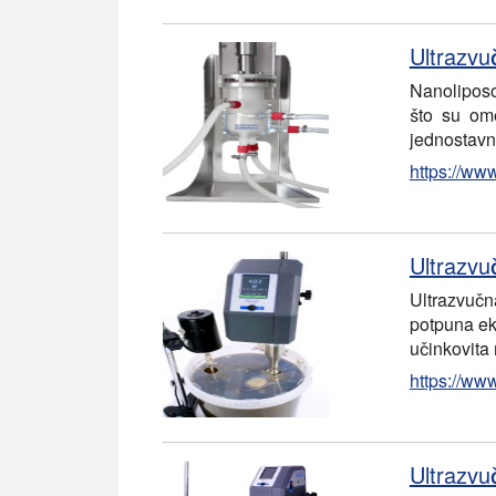
Ultrazvu
Nanoliposom
što su ome
jednostavn
https://ww
Ultrazvuč
Ultrazvučn
potpuna eks
učinkovita
https://www
Ultrazvu