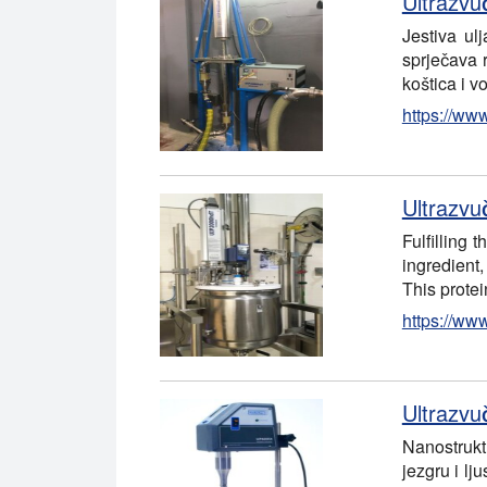
Ultrazvuč
Jestiva ul
sprječava 
koštica i 
https://www
Ultrazvu
Fulfilling
ingredient,
This protei
https://www
Ultrazvuč
Nanostruktu
jezgru i lj