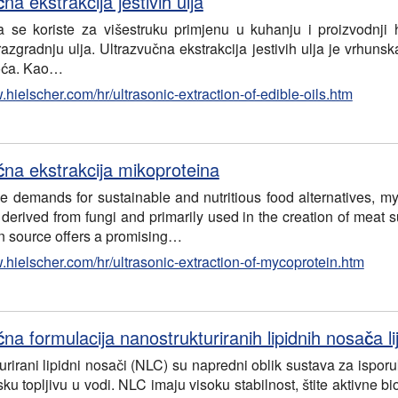
na ekstrakcija jestivih ulja
ja se koriste za višestruku primjenu u kuhanju i proizvodnji 
razgradnju ulja. Ultrazvučna ekstrakcija jestivih ulja je vrhun
voća. Kao…
.hielscher.com/hr/ultrasonic-extraction-of-edible-oils.htm
čna ekstrakcija mikoproteina
 the demands for sustainable and nutritious food alternatives, 
 derived from fungi and primarily used in the creation of meat su
n source offers a promising
…
.hielscher.com/hr/ultrasonic-extraction-of-mycoprotein.htm
na formulacija nanostrukturiranih lipidnih nosača l
rirani lipidni nosači (NLC) su napredni oblik sustava za isporuk
usku topljivu u vodi. NLC imaju visoku stabilnost, štite aktivne