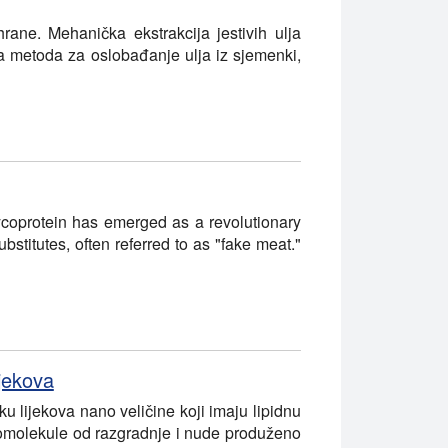
hrane. Mehanička ekstrakcija jestivih ulja
ska metoda za oslobađanje ulja iz sjemenki,
mycoprotein has emerged as a revolutionary
bstitutes, often referred to as "fake meat."
ijekova
u lijekova nano veličine koji imaju lipidnu
 biomolekule od razgradnje i nude produženo