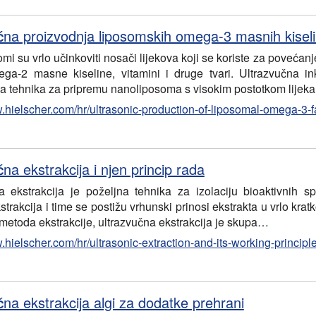
čna proizvodnja liposomskih omega-3 masnih kisel
i su vrlo učinkoviti nosači lijekova koji se koriste za povećanj
ga-2 masne kiseline, vitamini i druge tvari. Ultrazvučna in
a tehnika za pripremu nanoliposoma s visokim postotkom lijek
w.hielscher.com/hr/ultrasonic-production-of-liposomal-omega-3-f
na ekstrakcija i njen princip rada
a ekstrakcija je poželjna tehnika za izolaciju bioaktivnih s
trakcija i time se postižu vrhunski prinosi ekstrakta u vrlo kra
 metoda ekstrakcije, ultrazvučna ekstrakcija je skupa…
.hielscher.com/hr/ultrasonic-extraction-and-its-working-principl
čna ekstrakcija algi za dodatke prehrani