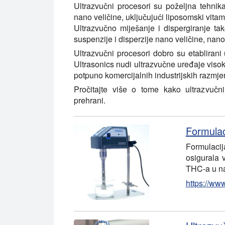
Ultrazvučni procesori su poželjna tehnika
nano veličine, uključujući liposomski vit
Ultrazvučno miješanje i dispergiranje tak
suspenzije i disperzije nano veličine, nano
Ultrazvučni procesori dobro su etablirani 
Ultrasonics nudi ultrazvučne uređaje visoki
potpuno komercijalnih industrijskih razmje
Pročitajte više o tome kako ultrazvučn
prehrani.
Formulac
Formulaci
osigurala 
THC-a u nap
https://ww