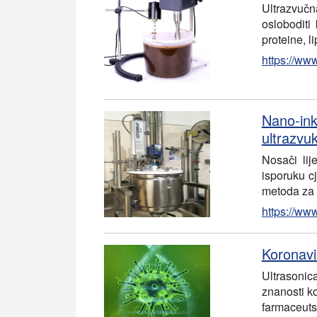
Ultrazvučn
osloboditi
proteine, l
https://www
Nano-in
ultrazv
Nosači lij
isporuku c
metoda za 
https://ww
Koronavi
Ultrasonica
znanosti ko
farmaceutsk