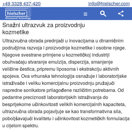
+49 3328 437-420
info@hielscher.com
Snažni ultrazvuk za proizvodnju
kozmetike
Ultrazvučna obrada prednjači u inovacijama u dinamičnim
područjima razvoja i proizvodnje kozmetike i osobne njege.
Njegove svestrane primjene u kozmetičkoj industriji
obuhvaćaju stvaranje emulzija, disperzija, smanjenje
veličine čestica, pripremu liposoma i ekstrakciju aktivnih
spojeva. Ova vrhunska tehnologija osnažuje i laboratorijske
istraživače i veliku komercijalnu proizvodnju pružajući
napredne sonikatore prilagođene različitim potrebama. Od
pedantne preciznosti laboratorijskih istraživanja do
besprijekorne učinkovitosti velikih komercijalnih kapaciteta,
ultrazvučna obrada pojavljuje se kao transformativna sila,
poboljšavajući kvalitetu i učinkovitost kozmetičkih formulacija
u cijelom spektru.