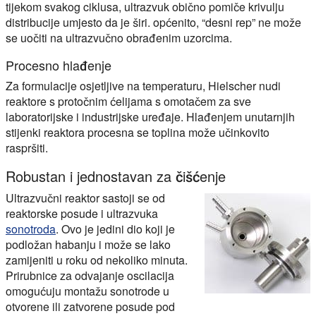
tijekom svakog ciklusa, ultrazvuk obično pomiče krivulju
distribucije umjesto da je širi. općenito, “desni rep” ne može
se uočiti na ultrazvučno obrađenim uzorcima.
Procesno hlađenje
Za formulacije osjetljive na temperaturu, Hielscher nudi
reaktore s protočnim ćelijama s omotačem za sve
laboratorijske i industrijske uređaje. Hlađenjem unutarnjih
stijenki reaktora procesna se toplina može učinkovito
raspršiti.
Robustan i jednostavan za čišćenje
Ultrazvučni reaktor sastoji se od
reaktorske posude i ultrazvuka
sonotroda
. Ovo je jedini dio koji je
podložan habanju i može se lako
zamijeniti u roku od nekoliko minuta.
Prirubnice za odvajanje oscilacija
omogućuju montažu sonotrode u
otvorene ili zatvorene posude pod