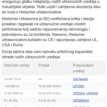
omogućuju glatku integraciju naših ultrazvučnih uređaja u
industrijske objekte. Teški uvjeti i zahtjevna okruženja lako
se nose s Hielscher ultrasonicators.
Hielscher Ultrasonics je ISO certificirana tvrtka i stavlja
poseban naglasak na ultrazvučne uređaje visokih
performansi koji sadrže najsuvremeniju tehnologiju i
jednostavnu su za korištenje. Naravno, Hielscher
ultrasonicators sukladni su CE i ispunjavaju zahtjeve UL,
CSA i RoHs.
Donja tablica daje vam naznaku približnog kapaciteta
obrade naših ultrazvučnih uređaja:
Volumen serije
Protok
Preporučeni
uređaji
0.5 do 1,5 ml
na
VialTweeter
1 do 500 ml
10 do 200 ml/min
UP100H
10 do 2000 ml
20 do 400 ml/min
UP200Ht
,
UP400St
0.1 do 20L
0.2 do 4L/min
UIP2000hdT