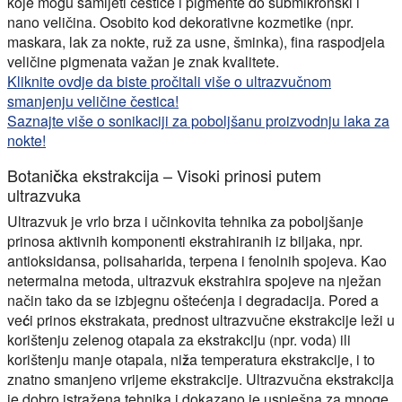
koje mogu samljeti čestice i pigmente do
submikronski
i
nano
veličina. Osobito kod dekorativne kozmetike (npr.
maskara, lak za nokte, ruž za usne, šminka), fina raspodjela
veličine pigmenata važan je znak kvalitete.
Kliknite ovdje da biste pročitali više o ultrazvučnom
smanjenju veličine čestica!
Saznajte više o sonikaciji za poboljšanu proizvodnju laka za
nokte!
Botanička ekstrakcija – Visoki prinosi putem
ultrazvuka
Ultrazvuk je vrlo brza i učinkovita tehnika za poboljšanje
prinosa aktivnih komponenti ekstrahiranih iz biljaka, npr.
antioksidansa, polisaharida, terpena i fenolnih spojeva. Kao
netermalna metoda, ultrazvuk ekstrahira spojeve na nježan
način tako da se izbjegnu oštećenja i degradacija. Pored a
veći prinos ekstrakata
, prednost ultrazvučne ekstrakcije leži u
korištenju zelenog otapala za ekstrakciju (npr. voda) ili
korištenju manje otapala,
niža temperatura ekstrakcije
, i to
znatno
smanjeno vrijeme ekstrakcije
. Ultrazvučna ekstrakcija
je dobro istražena tehnika i dokazano je uspješna za mnoge