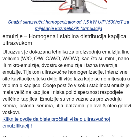
Snažni ultrazvučni homogenizator od 1,5 kW UIP1500hdT za
miješanje kozmetičkih formulacija
emulzije – Homogena i stabilna distribucija kapljica
ultrazvukom
Ultrazvuk je dokazana tehnika za proizvodnju emulzija fine
veličine (W/O, O/W, O/W/O, W/O/W), kao što su mini-, nano-
ili mikro-emulzije, dvostruke emulzije i fazna inverzija
emulzije. Tijekom ultrazvučne homogenizacije, intenzivne
sile kavitacije sijeku dvije ili više faza koje se ne miješaju u
vrlo male kapljice. Oboje postiže visoku stabilnost emulzije
mala veličina kapljice
i
niska polidisperznost
raspodjele
veličine kapljica. Emulzije su vrlo važne za proizvodnju
krema, losiona, seruma, ulja, balzama, gelova & oleo gelovi i
voskovi.
Kliknite ovdje da biste pročitali više o ultrazvučnoj
emulzifikaciji!