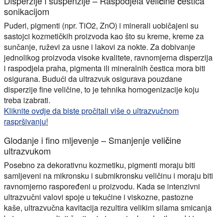
Disperzije i suspenzije – Raspodjela veličine čestica
sonikacijom
Puderi, pigmenti (npr. TiO2, ZnO) i minerali uobičajeni su
sastojci kozmetičkih proizvoda kao što su kreme, kreme za
sunčanje, ruževi za usne i lakovi za nokte. Za dobivanje
jednolikog proizvoda visoke kvalitete,
ravnomjerna disperzija
i raspodjela praha, pigmenta ili mineralnih čestica mora biti
osigurana. Budući da ultrazvuk osigurava pouzdane
disperzije fine veličine, to je tehnika homogenizacije koju
treba izabrati.
Kliknite ovdje da biste pročitali više o ultrazvučnom
raspršivanju!
Glodanje i fino mljevenje – Smanjenje veličine
ultrazvukom
Posebno za dekorativnu kozmetiku, pigmenti moraju biti
samljeveni na mikronsku i submikronsku veličinu i moraju biti
ravnomjerno raspoređeni u proizvodu. Kada se intenzivni
ultrazvučni valovi spoje u tekućine i viskozne, pastozne
kaše, ultrazvučna kavitacija rezultira velikim silama smicanja