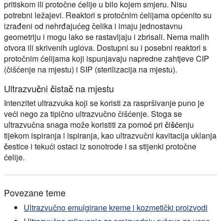
pritiskom ili protočne ćelije u bilo kojem smjeru. Nisu
potrebni ležajevi. Reaktori s protočnim ćelijama općenito su
izrađeni od nehrđajućeg čelika i imaju jednostavnu
geometriju i mogu
lako se rastavljaju
i zbrisali. Nema malih
otvora ili skrivenih uglova. Dostupni su i posebni reaktori s
protočnim ćelijama koji ispunjavaju napredne zahtjeve CIP
(čišćenje na mjestu) i SIP (sterilizacija na mjestu).
Ultrazvučni čistač na mjestu
Intenzitet ultrazvuka koji se koristi za raspršivanje puno je
veći nego za tipično ultrazvučno čišćenje. Stoga se
ultrazvučna snaga može koristiti za
pomoć pri čišćenju
tijekom ispiranja i ispiranja, kao ultrazvučni
kavitacija uklanja
čestice
i tekući ostaci iz sonotrode i sa stijenki protočne
ćelije.
Povezane teme
Ultrazvučno emulgirane kreme i kozmetički proizvodi