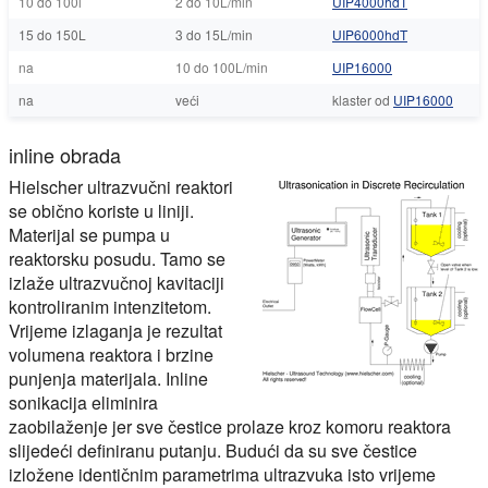
10 do 100l
2 do 10L/min
UIP4000hdT
15 do 150L
3 do 15L/min
UIP6000hdT
na
10 do 100L/min
UIP16000
na
veći
klaster od
UIP16000
inline obrada
Hielscher ultrazvučni reaktori
se obično koriste u liniji.
Materijal se pumpa u
reaktorsku posudu. Tamo se
izlaže ultrazvučnoj kavitaciji
kontroliranim intenzitetom.
Vrijeme izlaganja je rezultat
volumena reaktora i brzine
punjenja materijala. Inline
sonikacija eliminira
zaobilaženje jer sve čestice prolaze kroz komoru reaktora
slijedeći definiranu putanju. Budući da su sve čestice
izložene identičnim parametrima ultrazvuka isto vrijeme