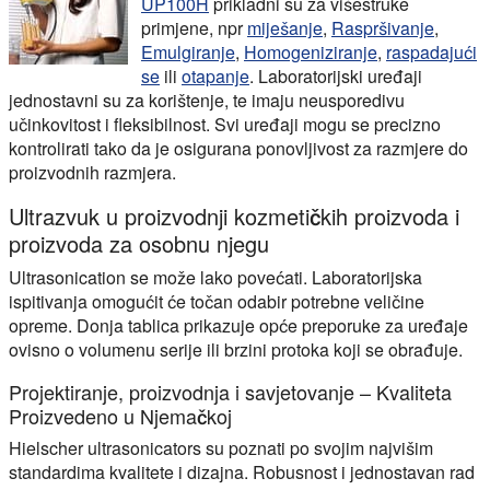
UP100H
prikladni su za višestruke
primjene, npr
miješanje
,
Raspršivanje
,
Emulgiranje
,
Homogeniziranje
,
raspadajući
se
ili
otapanje
. Laboratorijski uređaji
jednostavni su za korištenje, te imaju neusporedivu
učinkovitost i fleksibilnost. Svi uređaji mogu se precizno
kontrolirati tako da je osigurana ponovljivost za razmjere do
proizvodnih razmjera.
Ultrazvuk u proizvodnji kozmetičkih proizvoda i
proizvoda za osobnu njegu
Ultrasonication se može lako povećati. Laboratorijska
ispitivanja omogućit će točan odabir potrebne veličine
opreme. Donja tablica prikazuje opće preporuke za uređaje
ovisno o volumenu serije ili brzini protoka koji se obrađuje.
Projektiranje, proizvodnja i savjetovanje – Kvaliteta
Proizvedeno u Njemačkoj
Hielscher ultrasonicators su poznati po svojim najvišim
standardima kvalitete i dizajna. Robusnost i jednostavan rad