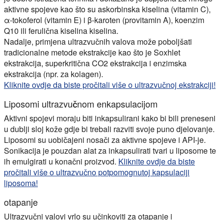
aktivne spojeve kao što su askorbinska kiselina (vitamin C),
α-tokoferol (vitamin E) i β-karoten (provitamin A), koenzim
Q10 ili ferulična kiselina kiselina.
Nadalje, primjena ultrazvučnih valova može poboljšati
tradicionalne metode ekstrakcije kao što je Soxhlet
ekstrakcija, superkritična CO2 ekstrakcija i enzimska
ekstrakcija (npr. za kolagen).
Kliknite ovdje da biste pročitali više o ultrazvučnoj ekstrakciji!
Liposomi ultrazvučnom enkapsulacijom
Aktivni spojevi moraju biti inkapsulirani kako bi bili preneseni
u dublji sloj kože gdje bi trebali razviti svoje puno djelovanje.
Liposomi su uobičajeni nosači za aktivne spojeve i API-je.
Sonikacija je pouzdan alat za
inkapsulirati tvari u liposome
te
ih emulgirati u konačni proizvod.
Kliknite ovdje da biste
pročitali više o ultrazvučno potpomognutoj kapsulaciji
liposoma!
otapanje
Ultrazvučni valovi vrlo su učinkoviti za otapanje i