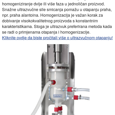
homogeniziranje dvije ili više faza u jednoličan proizvod.
Snažne ultrazvučne sile smicanja pomažu u otapanju praha,
npr. praha alantoina. Homogenizacija je važan korak za
dobivanje visokokvalitetnog proizvoda s konstantnim
karakteristikama. Stoga je ultrazvuk preferirana metoda kada
se radi o primjenama otapanja i homogenizacije.
Kliknite ovdje da biste pročitali više o ultrazvučnom otapanju!