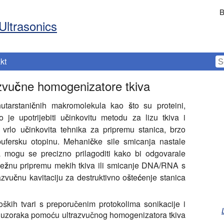
B
Ultrasonics
kt
razvučne homogenizatore tkiva
unutarstaničnih makromolekula kao što su proteini,
no je upotrijebiti učinkovitu metodu za lizu tkiva i
e vrlo učinkovita tehnika za pripremu stanica, brzo
 pufersku otopinu. Mehaničke sile smicanja nastale
a mogu se precizno prilagoditi kako bi odgovarale
ježnu pripremu mekih tkiva ili smicanje DNA/RNA s
azvučnu kavitaciju za destruktivno oštećenje stanica
loških tvari s preporučenim protokolima sonikacije i
h uzoraka pomoću ultrazvučnog homogenizatora tkiva