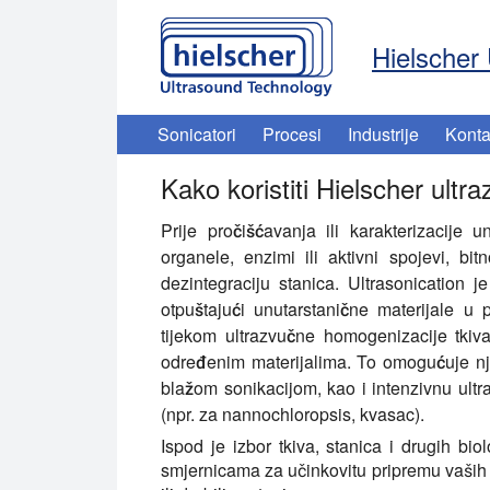
Hielscher 
Sonicatori
Procesi
Industrije
Konta
Kako koristiti Hielscher ult
Prije pročišćavanja ili karakterizacije 
organele, enzimi ili aktivni spojevi, bit
dezintegraciju stanica. Ultrasonication j
otpuštajući unutarstanične materijale u
tijekom ultrazvučne homogenizacije tkiv
određenim materijalima. To omogućuje n
blažom sonikacijom, kao i intenzivnu ultr
(npr. za nannochloropsis, kvasac).
Ispod je izbor tkiva, stanica i drugih bio
smjernicama za učinkovitu pripremu vaši