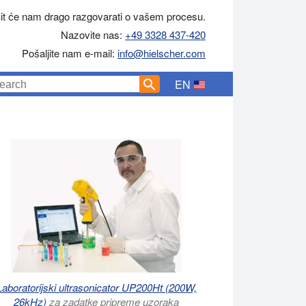
it će nam drago razgovarati o vašem procesu.
Nazovite nas:
+49 3328 437-420
Pošaljite nam e-mail:
info@hielscher.com
EN
Laboratorijski ultrasonicator UP200Ht (200W,
26kHz)
za zadatke pripreme uzoraka