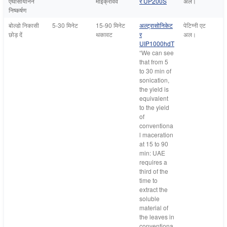
एंथोसायनिन
माइक्रोवेव
र UP200S
अल।
निष्कर्षण
बोल्डो निकासी
5-30 मिनेट
15-90 मिनेट
अल्ट्रासोनिकेट
पेटिग्नी एट
छोड़ दें
थकावट
र
अल।
UIP1000hdT
“
We can see
that from 5
to 30 min of
sonication,
the yield is
equivalent
to the yield
of
conventiona
l maceration
at 15 to 90
min:
UAE
requires a
third of the
time to
extract the
soluble
material of
the leaves in
conventiona