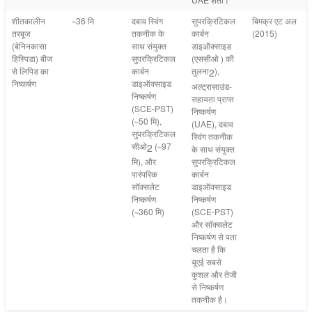
शीतकालीन
∼36 मि
दबाव स्विंग
सुपरक्रिटिकल
बिमक्र एट अल
तरबूज
तकनीक के
कार्बन
(2015)
(बेनिनकासा
साथ संयुक्त
डाइऑक्साइड
हिस्पिडा) बीज
सुपरक्रिटिकल
(एससीओ ) की
से लिपिड का
कार्बन
तुलना
),
2
निष्कर्षण
डाइऑक्साइड
अल्ट्रासाउंड-
निष्कर्षण
सहायता प्राप्त
(
SCE-PST
)
निष्कर्षण
(
∼50 मि
),
(
UAE
), दबाव
सुपरक्रिटिकल
स्विंग तकनीक
सीओ
(
∼97
2
के साथ संयुक्त
मि
), और
सुपरक्रिटिकल
पारंपरिक
कार्बन
सॉक्सलेट
डाइऑक्साइड
निष्कर्षण
निष्कर्षण
(
∼360 मि
)
(
SCE-PST
)
और सॉक्सलेट
निष्कर्षण से पता
चलता है कि
यूएई सबसे
कुशल और तेजी
से निष्कर्षण
तकनीक है।