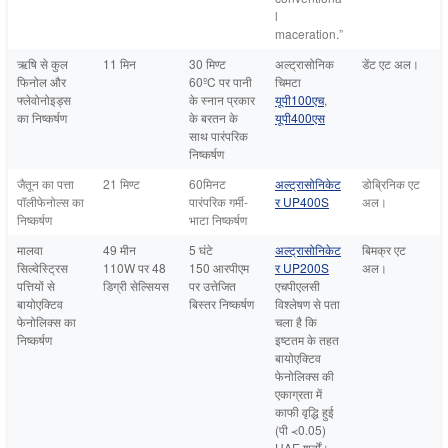
l
maceration.
”
ऋषि से कुल
11 मिन
30 मिण्ट
अल्ट्रासोनिक
डेंट एट अल।
फिनोल और
60ºC पर पानी
चिमटा
फ्लेवोनोइड्स
के स्नान प्रकार
यूपी100एच
,
का निष्कर्षण
के बरतन के
यूपी400एस
साथ पारंपरिक
निष्कर्षण
जैतून का पत्ता
21 मिण्ट
60मिनट
अल्ट्रासोनिकेट
डोब्रिनिक एट
पॉलीफेनोल्स का
पारंपरिक गर्मी-
र UP400S
अल।
निष्कर्षण
भाटा निष्कर्षण
मालवा
49 मीन
5 घंटे
अल्ट्रासोनिकेट
बिमक्र एट
सिल्वेस्ट्रिस
110W पर 48
150 आरपीएम
र UP200S
अल।
पत्तियों से
डिग्री सेल्सियस
पर उत्तेजित
एचपीएलसी
बायोएक्टिव
बिस्तर निष्कर्षण
विश्लेषण से पता
फेनोलिक्स का
चला है कि
निष्कर्षण
इष्टतम के तहत
बायोएक्टिव
फेनोलिक्स की
एकाग्रता में
काफी वृद्धि हुई
(पी ≺0.05)
UAE
शर्तों।