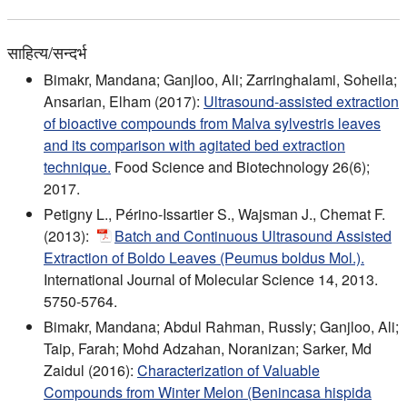
साहित्य/सन्दर्भ
Bimakr, Mandana; Ganjloo, Ali; Zarringhalami, Soheila;
Ansarian, Elham (2017):
Ultrasound-assisted extraction
of bioactive compounds from Malva sylvestris leaves
and its comparison with agitated bed extraction
technique.
Food Science and Biotechnology 26(6);
2017.
Petigny L., Périno-Issartier S., Wajsman J., Chemat F.
(2013):
Batch and Continuous Ultrasound Assisted
Extraction of Boldo Leaves (Peumus boldus Mol.).
International Journal of Molecular Science 14, 2013.
5750-5764.
Bimakr, Mandana; Abdul Rahman, Russly; Ganjloo, Ali;
Taip, Farah; Mohd Adzahan, Noranizan; Sarker, Md
Zaidul (2016):
Characterization of Valuable
Compounds from Winter Melon (Benincasa hispida