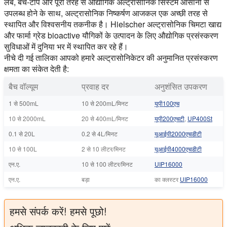
लैब, बेंच-टॉप और पूरी तरह से औद्योगिक अल्ट्रासोनिक सिस्टम आसानी से
उपलब्ध होने के साथ, अल्ट्रासोनिक निष्कर्षण आजकल एक अच्छी तरह से
स्थापित और विश्वसनीय तकनीक है। Hielscher अल्ट्रासोनिक चिमटा खाद्य
और फार्मा ग्रेड bioactive यौगिकों के उत्पादन के लिए औद्योगिक प्रसंस्करण
सुविधाओं में दुनिया भर में स्थापित कर रहे हैं।
नीचे दी गई तालिका आपको हमारे अल्ट्रासोनिकेटर की अनुमानित प्रसंस्करण
क्षमता का संकेत देती है:
बैच वॉल्यूम
प्रवाह दर
अनुशंसित उपकरण
1 से 500mL
10 से 200mL/मिनट
यूपी100एच
10 से 2000mL
20 से 400mL/मिनट
यूपी200एचटी
,
UP400St
0.1 से 20L
0.2 से 4L/मिनट
यूआईपी2000एचडीटी
10 से 100L
2 से 10 लीटर/मिनट
यूआईपी4000एचडीटी
एन.ए.
10 से 100 लीटर/मिनट
UIP16000
एन.ए.
बड़ा
का क्लस्टर
UIP16000
हमसे संपर्क करें! हमसे पूछो!