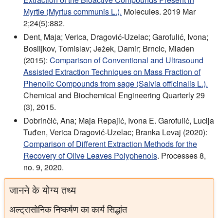
Myrtle (Myrtus communis L.).
Molecules. 2019 Mar
2;24(5):882.
Dent, Maja; Verica, Dragović-Uzelac; Garofulić, Ivona;
Bosiljkov, Tomislav; Ježek, Damir; Brncic, Mladen
(2015):
Comparison of Conventional and Ultrasound
Assisted Extraction Techniques on Mass Fraction of
Phenolic Compounds from sage (Salvia officinalis L.).
Chemical and Biochemical Engineering Quarterly 29
(3), 2015.
Dobrinčić, Ana; Maja Repajić, Ivona E. Garofulić, Lucija
Tuđen, Verica Dragović-Uzelac; Branka Levaj (2020):
Comparison of Different Extraction Methods for the
Recovery of Olive Leaves Polyphenols
. Processes 8,
no. 9, 2020.
जानने के योग्य तथ्य
अल्ट्रासोनिक निष्कर्षण का कार्य सिद्धांत