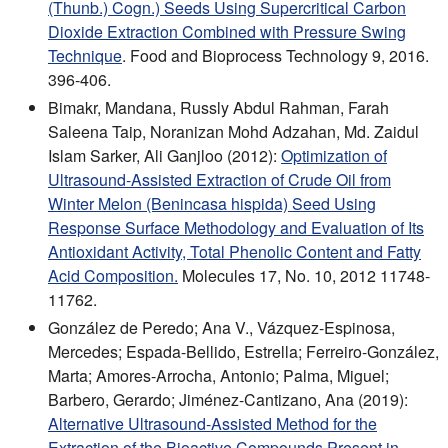
(Thunb.) Cogn.) Seeds Using Supercritical Carbon
Dioxide Extraction Combined with Pressure Swing
Technique
. Food and Bioprocess Technology 9, 2016.
396-406.
Bimakr, Mandana, Russly Abdul Rahman, Farah
Saleena Taip, Noranizan Mohd Adzahan, Md. Zaidul
Islam Sarker, Ali Ganjloo (2012):
Optimization of
Ultrasound-Assisted Extraction of Crude Oil from
Winter Melon (Benincasa hispida) Seed Using
Response Surface Methodology and Evaluation of Its
Antioxidant Activity, Total Phenolic Content and Fatty
Acid Composition.
Molecules 17, No. 10, 2012 11748-
11762.
González de Peredo; Ana V., Vázquez-Espinosa,
Mercedes; Espada-Bellido, Estrella; Ferreiro-González,
Marta; Amores-Arrocha, Antonio; Palma, Miguel;
Barbero, Gerardo; Jiménez-Cantizano, Ana (2019):
Alternative Ultrasound-Assisted Method for the
Extraction of the Bioactive Compounds Present in