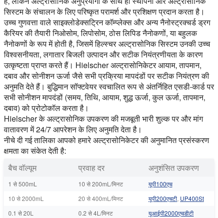
है, लेकिन अल्ट्रासोनिक अनुप्रयोगों के साथ ही स्थापना और अल्ट्रासोनिक
सिस्टम के संचालन के लिए परिष्कृत परामर्श और प्रशिक्षण प्रदान करता है।
उच्च गुणवत्ता वाले साइक्लोडेक्सट्रिन कॉम्प्लेक्स और अन्य नैनोस्ट्रक्चर्ड ड्रग
कैरियर की तैयारी निओसोम, लिपोसोम, ठोस लिपिड नैनोकणों, या बहुलक
नैनोकणों के रूप में होती है, जिसमें हिल्स्चर अल्ट्रासोनिक सिस्टम उनकी उच्च
विश्वसनीयता, लगातार बिजली उत्पादन और सटीक नियंत्रणीयता के कारण
उत्कृष्टता प्राप्त करते हैं। Hielscher अल्ट्रासोनिकेटर आयाम, तापमान,
दबाव और सोनीशन ऊर्जा जैसे सभी प्रक्रिया मापदंडों पर सटीक नियंत्रण की
अनुमति देते हैं। बुद्धिमान सॉफ्टवेयर स्वचालित रूप से अंतर्निहित एसडी-कार्ड पर
सभी सोनीशन मापदंडों (समय, तिथि, आयाम, शुद्ध ऊर्जा, कुल ऊर्जा, तापमान,
दबाव) को प्रोटोकॉल करता है।
Hielscher के अल्ट्रासोनिक उपकरण की मजबूती भारी शुल्क पर और मांग
वातावरण में 24/7 आपरेशन के लिए अनुमति देता है।
नीचे दी गई तालिका आपको हमारे अल्ट्रासोनिकेटर की अनुमानित प्रसंस्करण
क्षमता का संकेत देती है:
बैच वॉल्यूम
प्रवाह दर
अनुशंसित उपकरण
1 से 500mL
10 से 200mL/मिनट
यूपी100एच
10 से 2000mL
20 से 400mL/मिनट
यूपी200एचटी
,
UP400St
0.1 से 20L
0.2 से 4L/मिनट
यूआईपी2000एचडीटी