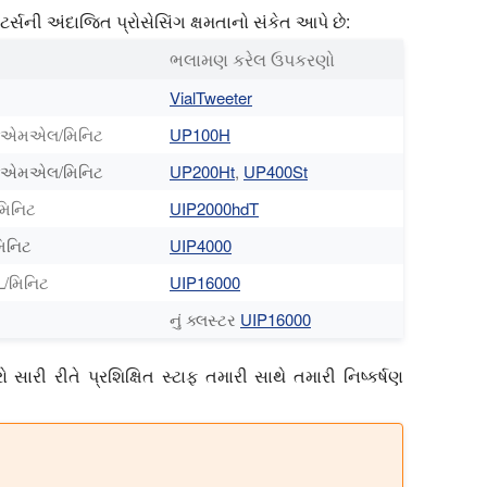
્સની અંદાજિત પ્રોસેસિંગ ક્ષમતાનો સંકેત આપે છે:
ભલામણ કરેલ ઉપકરણો
VialTweeter
0 એમએલ/મિનિટ
UP100H
0 એમએલ/મિનિટ
UP200Ht
,
UP400St
મિનિટ
UIP2000hdT
મિનિટ
UIP4000
L/મિનિટ
UIP16000
નું ક્લસ્ટર
UIP16000
 સારી રીતે પ્રશિક્ષિત સ્ટાફ તમારી સાથે તમારી નિષ્કર્ષણ