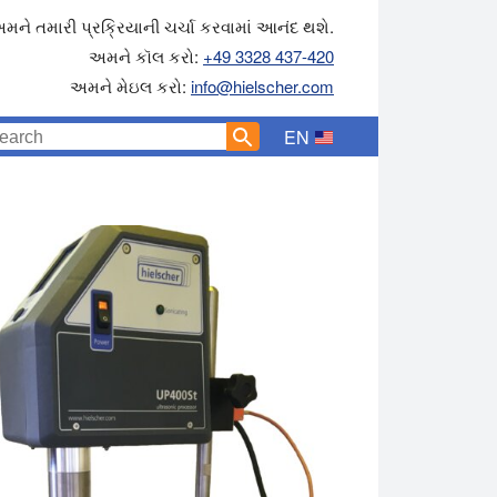
મને તમારી પ્રક્રિયાની ચર્ચા કરવામાં આનંદ થશે.
અમને કૉલ કરો:
+49 3328 437-420
અમને મેઇલ કરો:
info@hielscher.com
EN