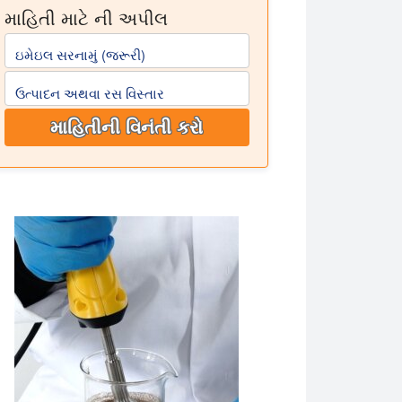
માહિતી માટે ની અપીલ
ઇમેઇલ સરનામું (જરૂરી)
ઉત્પાદન અથવા રસ વિસ્તાર
માહિતીની વિનંતી કરો