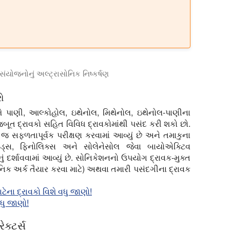
ંયોજનોનું અલ્ટ્રાસોનિક નિષ્કર્ષણ
પતિ અર્કના ઉત્પાદન માટે ઉપયોગ થાય છે જેમ કે કેનાબીસ અને શણમાંથી
ો
મે પાણી, આલ્કોહોલ, ઇથેનોલ, મિથેનોલ, ઇથેનોલ-પાણીના
બૂત દ્રાવકો સહિત વિવિધ દ્રાવકોમાંથી પસંદ કરી શકો છો.
 સફળતાપૂર્વક પરીક્ષણ કરવામાં આવ્યું છે અને તમાકુના
નોઇડ્સ, ફિનોલિક્સ અને સોલેનેસોલ જેવા બાયોએક્ટિવ
ર્શાવવામાં આવ્યું છે. સોનિકેશનનો ઉપયોગ દ્રાવક-મુક્ત
ર્બનિક અર્ક તૈયાર કરવા માટે) અથવા તમારી પસંદગીના દ્રાવક
ટેના દ્રાવકો વિશે વધુ જાણો!
ધુ જાણો!
ેક્ટર્સ