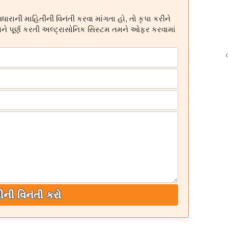
રાની માહિતીની વિનંતી કરવા માંગતા હો, તો કૃપા કરીને
ોને પૂર્ણ કરતી અલ્ટ્રાસોનિક સિસ્ટમ તમને ઓફર કરવામાં
ીની વિનંતી કરો