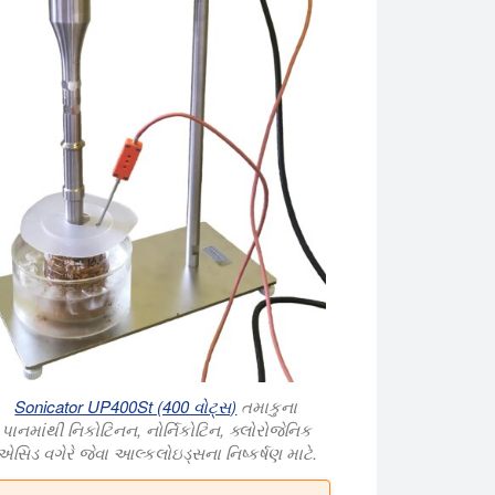
ાં ઉચ્ચ નિકોટિન ઉપજ માટે. અલ્ટ્રાસોનિક તમાકુ નિષ્કર્ષણ હળવા સોલ
Sonicator UP400St (400 વોટ્સ)
તમાકુના
પાનમાંથી નિકોટિનન, નોર્નિકોટિન, ક્લોરોજેનિક
એસિડ વગેરે જેવા આલ્કલોઇડ્સના નિષ્કર્ષણ માટે.