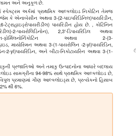
સલામત અને અનુકૂળ છે.
્ણ સ્પેક્ટ્રમ અર્કમાં પ્રાથમિક આલ્કલોઇડ નિકોટિન તેમજ
ેમ કે એનાબેસીન અથવા 3-(2-પાઇપરિડિનિલ)પાયરિડીન,
ટેટ્રાહાઇડ્રોપાયરીડીલ) પાયરિડીન હોય છે. , કોટિનિન
ડીલ)-2-પાયરોલિડિનોન), 2,3'-ડિપાયરિડિલ અથવા
ફોર્મિલનોર્નિકોટિન અથવા 2-(3-
િહાઇડ, માયોસ્મિન અથવા 3-(1-પાયરોલિન -2-yl)પાયરિડિન,
ઉ
ડિન-2-yl)પાયરિડિન, અને બીટા-નિકોટાયરિન અથવા 3-(1-
કુની પ્રજાતિઓ અને તમાકુ ઉત્પાદનોના આધારે બદલાય
કલોઇડ સામગ્રીના 94-98% સાથે પ્રાથમિક આલ્કલોઇડ છે,
િપુલ પ્રમાણમાં ગૌણ આલ્કલોઇડ્સ છે, પ્રત્યેકનો હિસાબ
 2% થી 6%.