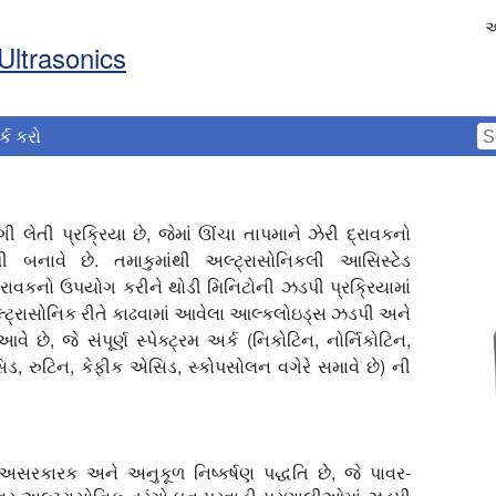
અ
Ultrasonics
ર્ક કરો
 લેતી પ્રક્રિયા છે, જેમાં ઊંચા તાપમાને ઝેરી દ્રાવકનો
 બનાવે છે. તમાકુમાંથી અલ્ટ્રાસોનિકલી આસિસ્ટેડ
્રાવકનો ઉપયોગ કરીને થોડી મિનિટોની ઝડપી પ્રક્રિયામાં
લ્ટ્રાસોનિક રીતે કાઢવામાં આવેલા આલ્કલોઇડ્સ ઝડપી અને
વે છે, જે સંપૂર્ણ સ્પેક્ટ્રમ અર્ક (નિકોટિન, નોર્નિકોટિન,
, રુટિન, કેફીક એસિડ, સ્કોપસોલન વગેરે સમાવે છે) ની
અસરકારક અને અનુકૂળ નિષ્કર્ષણ પદ્ધતિ છે, જે પાવર-