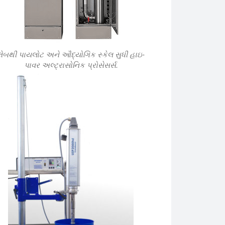
લેબથી પાયલોટ અને ઔદ્યોગિક સ્કેલ સુધી હાઇ-
પાવર અલ્ટ્રાસોનિક પ્રોસેસર્સ.