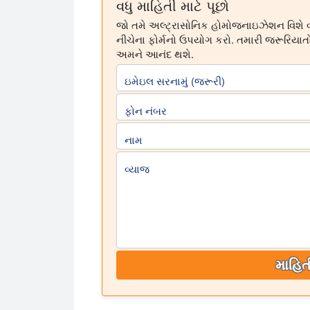
વધુ માહિતી માટે પૂછો
જો તમે અલ્ટ્રાસોનિક હોમોજનાઇઝેશન વિશે વધા
નીચેના ફોર્મનો ઉપયોગ કરો. તમારી જરૂરિયાત
અમને આનંદ થશે.
ઇમેઇલ સરનામું (જરૂરી)
ફોન નંબર
નામ
વ્યાજ
માહિત