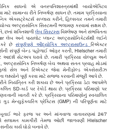
સોનિક સાધનો એ વનસ્પતિશાસ્ત્રમાંથી બાયોએક્ટિવ
ાટે સામાન્ય રીતે નિષ્કર્ષણ સાધન છે. તમામ પ્રક્રિયાના
ોનિક એક્સટ્રેક્ટર્સ સપ્લાય કરીને, હિલ્સચર તમને તમારી
યોગ્ય અલ્ટ્રાસોનિક સિસ્ટમની ભલામણ કરવામાં સક્ષમ છે.
ીને, છતાં શક્તિશાળી
લેબ સિસ્ટમ્સ
વિશ્લેષણ અને સંભવિતતા
her લેબ અને પાયલોટ પ્લાન્ટ અલ્ટ્રાસોનિકેટર્સથી લઈને
 કરે છે
સંપૂર્ણપણે ઔદ્યોગિક અલ્ટ્રાસાઉન્ડ
રિએક્ટર
ર્સની સંપૂર્ણ બેન્ડ પહોળાઈ ઓફર કરતી, Hielscher તમારી
ાટે આદર્શ સેટઅપ ધરાવે છે. તમારી પ્રક્રિયા વોલ્યુમ અને
, અલ્ટ્રાસોનિક નિષ્કર્ષણ બેચ અથવા સતત પ્રવાહ મોડમાં
, ફ્લો સેલ અને રિએક્ટર જેવા મેનીફોલ્ડ એક્સેસરીઝ
ા લક્ષ્યોને પૂર્ણ કરવા માટે સજ્જ કરવાની મંજૂરી આપે છે.
 રીતે નિયંત્રિત કરી શકાય છે અને પ્રક્રિયા ડેટા આપમેળે
િત SD-કાર્ડ પર રેકોર્ડ થાય છે. પ્રક્રિયા પરિમાણો પર
્તાની ખાતરી કરે છે. પ્રક્રિયાના પરિમાણોનું સ્વચાલિત
ગુડ મેન્યુફેક્ચરિંગ પ્રેક્ટિસ (GMP) ની પરિપૂર્ણતા માટે
બૂતાઈ ભારે ફરજ પર અને માંગવાળા વાતાવરણમાં 24/7
ને સલામત કામગીરી તેમજ ઓછી જાળવણી Hielscher
સનીય કાર્ય ઘોડો બનાવે છે.