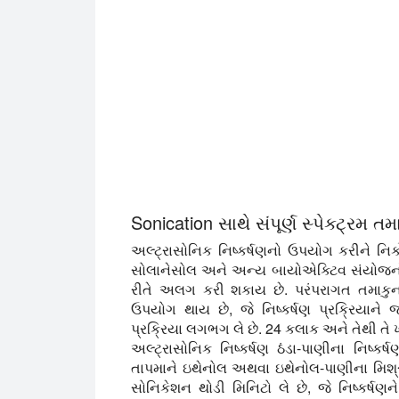
Sonication સાથે સંપૂર્ણ સ્પેક્ટ્રમ તમ
અલ્ટ્રાસોનિક નિષ્કર્ષણનો ઉપયોગ કરીને નિક
સોલાનેસોલ અને અન્ય બાયોએક્ટિવ સંયોજનો
રીતે અલગ કરી શકાય છે. પરંપરાગત તમાકુના ન
ઉપયોગ થાય છે, જે નિષ્કર્ષણ પ્રક્રિયાને જો
પ્રક્રિયા લગભગ લે છે. 24 કલાક અને તેથી તે 
અલ્ટ્રાસોનિક નિષ્કર્ષણ ઠંડા-પાણીના નિષ
તાપમાને ઇથેનોલ અથવા ઇથેનોલ-પાણીના મિશ્
સોનિકેશન થોડી મિનિટો લે છે, જે નિષ્કર્ષણન