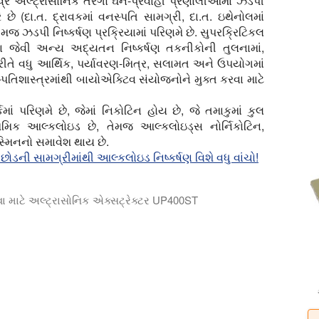
્ર અલ્ટ્રાસોનિક તરંગો ઘન-પ્રવાહી પ્રણાલીઓમાં ઝડપી
 છે (દા.ત. દ્રાવકમાં વનસ્પતિ સામગ્રી, દા.ત. ઇથેનોલમાં
ેમજ ઝડપી નિષ્કર્ષણ પ્રક્રિયામાં પરિણમે છે. સુપરક્રિટિકલ
ષણ જેવી અન્ય અદ્યતન નિષ્કર્ષણ તકનીકોની તુલનામાં,
 રીતે વધુ આર્થિક, પર્યાવરણ-મિત્ર, સલામત અને ઉપયોગમાં
્પતિશાસ્ત્રમાંથી બાયોએક્ટિવ સંયોજનોને મુક્ત કરવા માટે
્કમાં પરિણમે છે, જેમાં નિકોટિન હોય છે, જે તમાકુમાં કુલ
મિક આલ્કલોઇડ છે, તેમજ આલ્કલોઇડ્સ નોર્નિકોટિન,
મિનનો સમાવેશ થાય છે.
ોડની સામગ્રીમાંથી આલ્કલોઇડ નિષ્કર્ષણ વિશે વધુ વાંચો!
ઢવા માટે અલ્ટ્રાસોનિક એક્સટ્રેક્ટર UP400ST
4d20L2 સાથે અલ્ટ્રાસોનિક તમાકુ નિષ્કર્ષણ ટૂંકા પ્રોસેસિંગ સમયમ