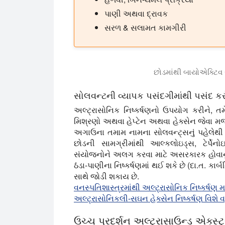
પાણી અથવા દ્રાવક
સરળ & સલામત કામગીરી
છોડમાંથી બાયોએક્ટિવ સ
અલ્ટ્રાસોનિક નિષ્કર્ષણનો વ્યાપકપણે વનસ્
સોલવન્ટની વ્યાપક પસંદગીમાંથી પસંદ કર
અલ્ટ્રાસોનિક નિષ્કર્ષણનો ઉપયોગ કરીને, ત
મિશ્રણો અથવા હેપ્ટેન અથવા હેક્સેન જેવા મજ
અગાઉના તમામ નામના સોલવન્ટ્સનું પહેલેથી જ
છોડની સામગ્રીમાંથી આલ્કલોઇડ્સ, ટેર્પે
સંયોજનોને અલગ કરવા માટે અસરકારક હોવાનું દ
ઠંડા-પાણીના નિષ્કર્ષણમાં થઈ શકે છે (દા.ત. કા
સાથે જોડી શકાય છે.
વનસ્પતિશાસ્ત્રમાંથી અલ્ટ્રાસોનિક નિષ્કર્ષણ મા
અલ્ટ્રાસોનિકલી-સઘન હેક્સેન નિષ્કર્ષણ વિશે વ
ઉચ્ચ પ્રદર્શન અલ્ટ્રાસાઉન્ડ એક્સ્ટ્ર