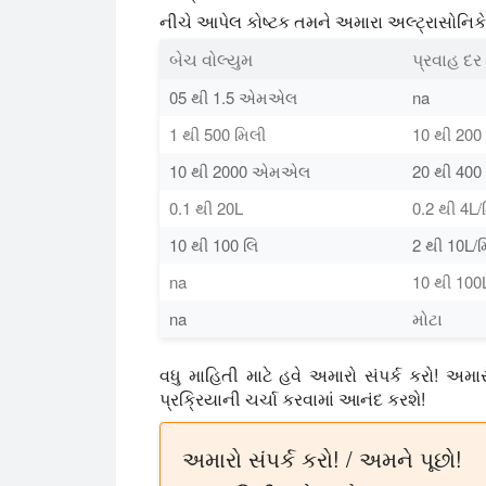
નીચે આપેલ કોષ્ટક તમને અમારા અલ્ટ્રાસોનિકેટર
બેચ વોલ્યુમ
પ્રવાહ દર
05 થી 1.5 એમએલ
na
1 થી 500 મિલી
10 થી 20
10 થી 2000 એમએલ
20 થી 40
0.1 થી 20L
0.2 થી 4L/
10 થી 100 લિ
2 થી 10L/
na
10 થી 100
na
મોટા
વધુ માહિતી માટે હવે અમારો સંપર્ક કરો! અમારો
પ્રક્રિયાની ચર્ચા કરવામાં આનંદ કરશે!
અમારો સંપર્ક કરો! / અમને પૂછો!