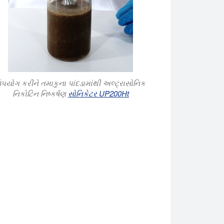
પયોગ કરીને તમાકુના પાંદડામાંથી અલ્ટ્રાસોનિક
નિકોટિન નિષ્કર્ષણ
સોનિકેટર UP200Ht