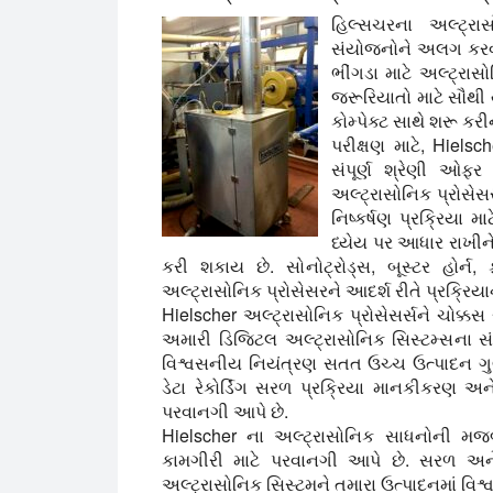
હિલ્સચરના અલ્ટ્રા
સંયોજનોને અલગ કરવા મ
ભીંગડા માટે અલ્ટ્રાસ
જરૂરિયાતો માટે સૌથી 
કોમ્પેક્ટ સાથે શરૂ કર
પરીક્ષણ માટે, Hielsc
સંપૂર્ણ શ્રેણી ઓફર
અલ્ટ્રાસોનિક પ્રોસેસ
નિષ્કર્ષણ પ્રક્રિયા મ
ધ્યેય પર આધાર રાખીને
કરી શકાય છે. સોનોટ્રોડ્સ, બૂસ્ટર હોર્ન
અલ્ટ્રાસોનિક પ્રોસેસરને આદર્શ રીતે પ્રક્રિયાન
Hielscher અલ્ટ્રાસોનિક પ્રોસેસર્સને ચોક્કસ
અમારી ડિજિટલ અલ્ટ્રાસોનિક સિસ્ટમ્સના સંકલ
વિશ્વસનીય નિયંત્રણ સતત ઉચ્ચ ઉત્પાદન ગુણવત
ડેટા રેકોર્ડિંગ સરળ પ્રક્રિયા માનકીકરણ અને 
પરવાનગી આપે છે.
Hielscher ના અલ્ટ્રાસોનિક સાધનોની મજ
કામગીરી માટે પરવાનગી આપે છે. સરળ અ
અલ્ટ્રાસોનિક સિસ્ટમને તમારા ઉત્પાદનમાં વિશ્વ