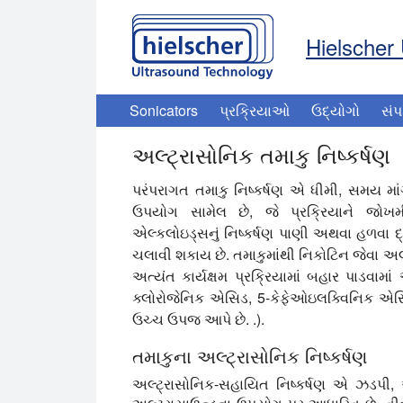
Hielscher 
Sonicators
પ્રક્રિયાઓ
ઉદ્યોગો
સંપ
અલ્ટ્રાસોનિક તમાકુ નિષ્કર્ષણ
પરંપરાગત તમાકુ નિષ્કર્ષણ એ ધીમી, સમય માંગી
ઉપયોગ સામેલ છે, જે પ્રક્રિયાને જોખમી
એલ્કલોઇડ્સનું નિષ્કર્ષણ પાણી અથવા હળવા દ
ચલાવી શકાય છે. તમાકુમાંથી નિકોટિન જેવા અ
અત્યંત કાર્યક્ષમ પ્રક્રિયામાં બહાર પાડવામાં આ
ક્લોરોજેનિક એસિડ, 5-કેફેઓઇલક્વિનિક એસિડ
ઉચ્ચ ઉપજ આપે છે. .).
તમાકુના અલ્ટ્રાસોનિક નિષ્કર્ષણ
અલ્ટ્રાસોનિક-સહાયિત નિષ્કર્ષણ એ ઝડપી, 