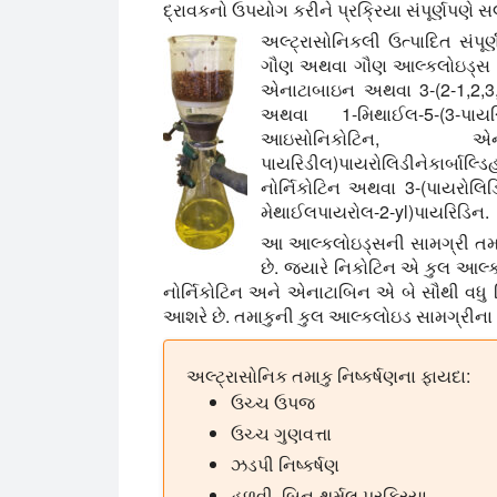
દ્રાવકનો ઉપયોગ કરીને પ્રક્રિયા સંપૂર્ણપણે 
અલ્ટ્રાસોનિકલી ઉત્પાદિત સંપૂર
ગૌણ અથવા ગૌણ આલ્કલોઇડ્સ જ
એનાટાબાઇન અથવા 3-(2-1,2,3,6-
અથવા 1-મિથાઈલ-5-(3-પાયરિ
આઇસોનિકોટિન, એન-
પાયરિડીલ)પાયરોલિડીનેકાર્બાલ્ડ
નોર્નિકોટિન અથવા 3-(પાયરોલિ
મેથાઈલપાયરોલ-2-yl)પાયરિડિન.
આ આલ્કલોઇડ્સની સામગ્રી તમા
છે. જ્યારે નિકોટિન એ કુલ આલ્
નોર્નિકોટિન અને એનાટાબિન એ બે સૌથી વધુ વ
આશરે છે. તમાકુની કુલ આલ્કલોઇડ સામગ્રીના
અલ્ટ્રાસોનિક તમાકુ નિષ્કર્ષણના ફાયદા:
ઉચ્ચ ઉપજ
ઉચ્ચ ગુણવત્તા
ઝડપી નિષ્કર્ષણ
હળવી, બિન-થર્મલ પ્રક્રિયા