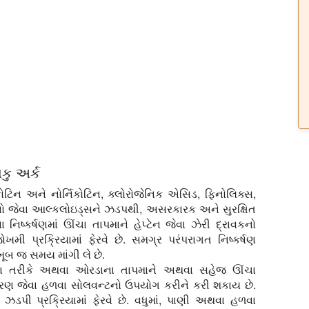
ાકુ અર્ક
ોટિન અને નોર્નિકોટિન, ક્લોરોજેનિક એસિડ, ફિનોલિક્સ,
 જેવા આલ્કલોઇડ્સને ઝડપથી, અસરકારક અને સુરક્ષિત
િષ્કર્ષણમાં ઊંચા તાપમાને હેપ્ટેન જેવા ઝેરી દ્રાવકનો
ખમી પ્રક્રિયામાં ફેરવે છે. સમગ્ર પરંપરાગત નિષ્કર્ષણ
ખૂબ જ સમય માંગી લે છે.
્કર્ષણ તરીકે અથવા ઓરડાના તાપમાને અથવા સહેજ ઊંચા
રણ જેવા હળવા સોલવન્ટનો ઉપયોગ કરીને કરી શકાય છે.
ે ઝડપી પ્રક્રિયામાં ફેરવે છે. વધુમાં, પાણી અથવા હળવા