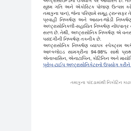
અલ્ટ્રાસાઉન્ડના ઉપયોગ પર આધારિત છે. તીવ
સૂક્ષ્મ ગતિ અને એકોસ્ટિક પોલાણ ઉત્પન્ન કરે
તમાકુના પાન), જેના પરિણામે સમૂહ ટ્રાન્સફર ત
પ્રવાહી નિષ્કર્ષણ અને આયન-જોડી નિષ્કર્
અલ્ટ્રાસોનિકલી-સહાયિત નિષ્કર્ષણ નોંધપાત્ર
સરળ છે. તેથી, અલ્ટ્રાસોનિક નિષ્કર્ષણ એ વનસ
પસંદગીની નિષ્કર્ષણ તકનીક છે.
અલ્ટ્રાસોનિક નિષ્કર્ષણ વ્યાપક સ્પેક્ટ્રમ અર
આલ્કલોઇડ સામગ્રીના 94-98% સાથે પ્રાથ
એનાબાસિન, એનાટાબિન, કોટિનિન અને માયોસ્
પ્રોબ-ટાઈપ અલ્ટ્રાસોનિકેટરનો ઉપયોગ કરીને છ
તમાકુના પાંદડામાંથી નિકોટિન કા
અલ્ટ્રાસોનિક UP400St (400W) અને પ્રોબ S2