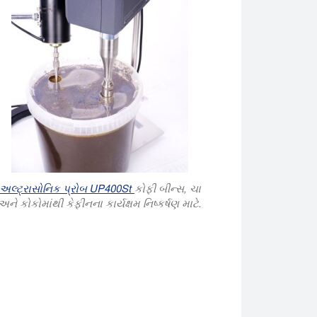
અલ્ટ્રાસોનિક પ્રોબ UP400St
કોફી બીન્સ, ચા
અને કોકોમાંથી કેફીનના કાર્યક્ષમ નિષ્કર્ષણ માટે.