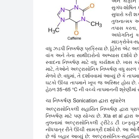
અને કોફીને 
સુગંધ-શોષિત ક
સુધારો કરી શ
તુલનાત્મક અભ
તપાસ કરતા, દ
અધોગતિનું ક
માઇક્રોવેવ-સ
વધુ ઝડપી નિષ્કર્ષણ પ્રક્રિયા છે. [હેરેરા એટ અ
વાંગ અને તેના સાથીદારોનો અભ્યાસ દર્શાવે 
સ્વાદના નિષ્કર્ષણ માટે વધુ કાર્યક્ષમ છે. ખ
માટે, તેઓને અલ્ટ્રાસોનિક નિષ્કર્ષણ વધુ સરળ 
મેળવે છે. વધુમાં, તે દર્શાવવામાં આવ્યું છે કે 
ઘટકો ઊંચા તાપમાને ખૂબ જ અસ્થિર હોય છે. 
હેઠળ 35~65 °C ની વચ્ચે તાપમાનની શ્રેણીમાં સા
ચા નિષ્કર્ષણ Sonication દ્વારા સુધારેલ
અલ્ટ્રાસોનિકલી સહાયિત નિષ્કર્ષણ દ્વારા પ્ર
નિષ્કર્ષણ માટે પણ યોગ્ય છે. Xia et al દ્વાર
તુલનામાં અલ્ટ્રાસોનિકલી ટ્રીટેડ ટી ઇન્ફ
નોંધપાત્ર રીતે ઊંચી સામગ્રી દર્શાવે છે. આ ઓર્
છે જે બહાર આવ્યું છે: અલ્ટ્રાસોનિક-સહાયિત 