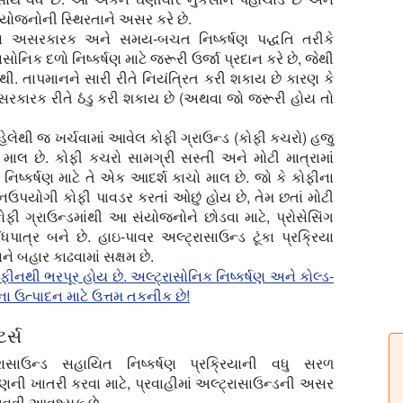
સંયોજનોની સ્થિરતાને અસર કરે છે.
ર્ષણ અસરકારક અને સમય-બચત નિષ્કર્ષણ પદ્ધતિ તરીકે
ાસોનિક દળો નિષ્કર્ષણ માટે જરૂરી ઉર્જા પ્રદાન કરે છે, જેથી
 તાપમાનને સારી રીતે નિયંત્રિત કરી શકાય છે કારણ કે
સરકારક રીતે ઠંડુ કરી શકાય છે (અથવા જો જરૂરી હોય તો
 પહેલેથી જ ખર્ચવામાં આવેલ કોફી ગ્રાઉન્ડ (કોફી કચરો) હજુ
 માલ છે. કોફી કચરો સામગ્રી સસ્તી અને મોટી માત્રામાં
િષ્કર્ષણ માટે તે એક આદર્શ કાચો માલ છે. જો કે કોફીના
નઉપયોગી કોફી પાવડર કરતાં ઓછું હોય છે, તેમ છતાં મોટી
કોફી ગ્રાઉન્ડમાંથી આ સંયોજનોને છોડવા માટે, પ્રોસેસિંગ
પાત્ર બને છે. હાઇ-પાવર અલ્ટ્રાસાઉન્ડ ટૂંકા પ્રક્રિયા
 બહાર કાઢવામાં સક્ષમ છે.
ફીનથી ભરપૂર હોય છે. અલ્ટ્રાસોનિક નિષ્કર્ષણ અને કોલ્ડ-
ના ઉત્પાદન માટે ઉત્તમ તકનીક છે!
ર્સ
્રાસાઉન્ડ સહાયિત નિષ્કર્ષણ પ્રક્રિયાની વધુ સરળ
ી ખાતરી કરવા માટે, પ્રવાહીમાં અલ્ટ્રાસાઉન્ડની અસર
વવી આવશ્યક છે.