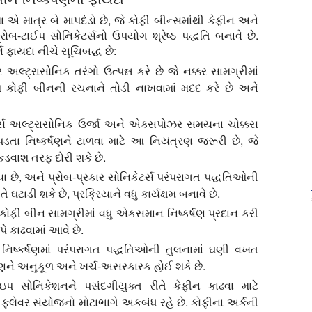
્તા એ માત્ર બે માપદંડો છે, જે કોફી બીન્સમાંથી કેફીન અને
રોબ-ટાઈપ સોનિકેટર્સનો ઉપયોગ શ્રેષ્ઠ પદ્ધતિ બનાવે છે.
ણ ફાયદા નીચે સૂચિબદ્ધ છે:
 અલ્ટ્રાસોનિક તરંગો ઉત્પન્ન કરે છે જે નક્કર સામગ્રીમાં
 કોફી બીનની રચનાને તોડી નાખવામાં મદદ કરે છે અને
ર્સ અલ્ટ્રાસોનિક ઉર્જા અને એક્સપોઝર સમયના ચોક્કસ
ડતા નિષ્કર્ષણને ટાળવા માટે આ નિયંત્રણ જરૂરી છે, જે
ડવાશ તરફ દોરી શકે છે.
છે, અને પ્રોબ-પ્રકાર સોનિકેટર્સ પરંપરાગત પદ્ધતિઓની
 ઘટાડી શકે છે, પ્રક્રિયાને વધુ કાર્યક્ષમ બનાવે છે.
કોફી બીન સામગ્રીમાં વધુ એકસમાન નિષ્કર્ષણ પ્રદાન કરી
ે કાઢવામાં આવે છે.
નિષ્કર્ષણમાં પરંપરાગત પદ્ધતિઓની તુલનામાં ઘણી વખત
રણને અનુકૂળ અને ખર્ચ-અસરકારક હોઈ શકે છે.
ઇપ સોનિકેશનને પસંદગીયુક્ત રીતે કેફીન કાઢવા માટે
્લેવર સંયોજનો મોટાભાગે અકબંધ રહે છે. કોફીના અર્કની