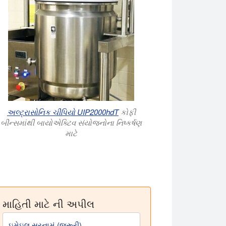
અલ્ટ્રાસોનિક ચીપિયો UIP2000hdT
કોફી
બીન્સમાંથી બાયોએક્ટિવ સંયોજનોના નિષ્કર્ષણ
માટે
માહિતી માટે ની અપીલ
ઇમેઇલ સરનામું (જરૂરી)