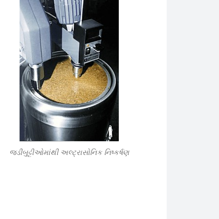
જડીબુટ્ટીઓમાંથી અલ્ટ્રાસોનિક નિષ્કર્ષણ