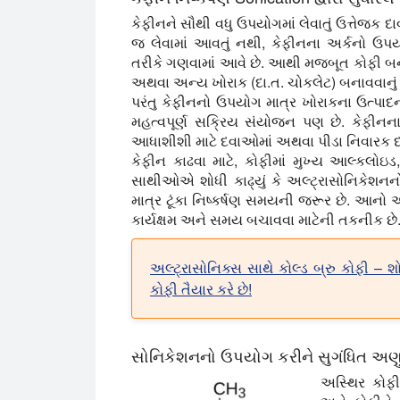
કેફીનને સૌથી વધુ ઉપયોગમાં લેવાતું ઉત્તેજક દ
જ લેવામાં આવતું નથી, કેફીનના અર્કનો ઉપ
તરીકે ગણવામાં આવે છે. આથી મજબૂત કોફી બનાવવા
અથવા અન્ય ખોરાક (દા.ત. ચોકલેટ) બનાવવાનું 
પરંતુ કેફીનનો ઉપયોગ માત્ર ખોરાકના ઉત્પાદન
મહત્વપૂર્ણ સક્રિય સંયોજન પણ છે. કેફીનન
આધાશીશી માટે દવાઓમાં અથવા પીડા નિવારક દ
કેફીન કાઢવા માટે, કોફીમાં મુખ્ય આલ્કલોઇડ
સાથીઓએ શોધી કાઢ્યું કે અલ્ટ્રાસોનિકેશનનો 
માત્ર ટૂંકા નિષ્કર્ષણ સમયની જરૂર છે. આનો 
કાર્યક્ષમ અને સમય બચાવવા માટેની તકનીક છે
અલ્ટ્રાસોનિક્સ સાથે કોલ્ડ બ્રુ કોફી – શોધ
કોફી તૈયાર કરે છે!
સોનિકેશનનો ઉપયોગ કરીને સુગંધિત અણુઓ 
અસ્થિર કોફી