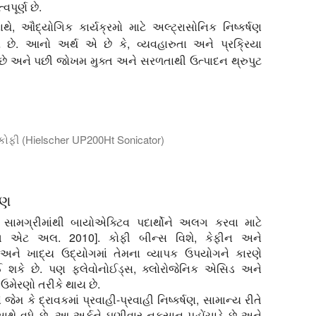
પૂર્ણ છે.
ે, ઔદ્યોગિક કાર્યક્રમો માટે અલ્ટ્રાસોનિક નિષ્કર્ષણ
 છે. આનો અર્થ એ છે કે, વ્યવહારુતા અને પ્રક્રિયા
છે અને પછી જોખમ મુક્ત અને સરળતાથી ઉત્પાદન થ્રુપુટ
ુ કોફી (Hielscher UP200Ht Sonicator)
ે તમે કોફી પેડ અને UP200Ht પ્રોબ-ટાઈપ-અલ્ટ્રાસોનિકેટરનો ઉપયોગ
ષણ
 સામગ્રીમાંથી બાયોએક્ટિવ પદાર્થોને અલગ કરવા માટે
ડોંગ એટ અલ. 2010]. કોફી બીન્સ વિશે, કેફીન અને
અને ખાદ્ય ઉદ્યોગમાં તેમના વ્યાપક ઉપયોગને કારણે
ોઈ શકે છે. પણ ફ્લેવોનોઈડ્સ, ક્લોરોજેનિક એસિડ અને
ઉમેરણો તરીકે થાય છે.
મ કે દ્રાવકમાં પ્રવાહી-પ્રવાહી નિષ્કર્ષણ, સામાન્ય રીતે
ન સાથે વધે છે. આ અર્કને ઘણીવાર નુકસાન પહોંચાડે છે અને