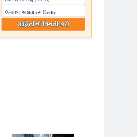
ઉત્પાદન અથવા રસ વિસ્તાર
માહિતીની વિનંતી કરો