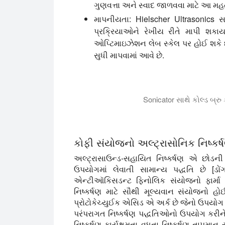
ગુણવત્તા અને સ્વાદ જાળવવા માટે આ મહત્વ
માપનીયતા:
Hielscher Ultrasonics સાથ
પ્રક્રિયાઓને રેખીય રીતે માપી શકાય
ઓપ્ટિમાઇઝેશન લેબ સ્કેલ પર હોઈ શકે 
સુધી માપવામાં આવે છે.
Sonicator સાથે કોલ્ડ બ્ર
આ વિડિયો ક્લિપમાં અમે તમને બતાવીએ છીએ ક
કોફી સંયોજનો અલ્ટ્રાસોનિક નિષ્કર્
અલ્ટ્રાસાઉન્ડ-સહાયિત નિષ્કર્ષણ એ છોડની
ઉપયોગમાં લેવાતી સામાન્ય પદ્ધતિ છે [
એન્ટીઑકિસડન્ટ ફિનોલિક સંયોજનો ફાર્મા 
નિષ્કર્ષણ માટે સૌથી મૂલ્યવાન સંયોજનો હ
પ્રોટોકેચ્યુઈક એસિડ એ અર્ક છે જેનો ઉપયોગ 
પરંપરાગત નિષ્કર્ષણ પદ્ધતિઓનો ઉપયોગ કરીને જે
નિષ્કર્ષણ કાર્યક્ષમતા વધતા નિષ્કર્ષણ તાપમા