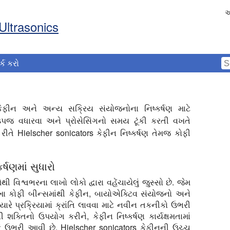
અ
Ultrasonics
ર્ક કરો
ેફીન અને અન્ય સક્રિય સંયોજનોના નિષ્કર્ષણ માટે
ઉપજ વધારવા અને પ્રોસેસિંગનો સમય ટૂંકી કરતી વખતે
ી રીતે Hielscher sonicators કેફીન નિષ્કર્ષણ તેમજ કોફી
્ષણમાં સુધારો
શ્વભરના લાખો લોકો દ્વારા વહેંચાયેલું જુસ્સો છે. જેમ
ા કોફી બીન્સમાંથી કેફીન, બાયોએક્ટિવ સંયોજનો અને
ત્યારે પ્રક્રિયામાં ક્રાંતિ લાવવા માટે નવીન તકનીકો ઉભરી
ક્તિનો ઉપયોગ કરીને, કેફીન નિષ્કર્ષણ કાર્યક્ષમતામાં
 ઉભરી આવી છે. Hielscher sonicators કેફીનની ઉચ્ચ