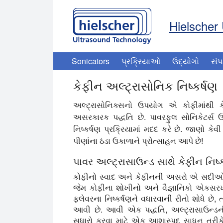
Hielscher 
Sonicators
પ્રક્રિયાઓ
ઉદ્યોગો
સંપ
કેફીન અલ્ટ્રાસોનિક નિષ્કર્ષણ
અલ્ટ્રાસોનિક્સનો ઉપયોગ એ કોફીમાંથી ક
અસરકારક પદ્ધતિ છે. પાવરફુલ સોનિકેટર્સ 
નિષ્કર્ષણ પ્રક્રિયામાં મદદ કરે છે. જાણો કેવ
પીણાંના ઠંડા ઉકાળાને પ્રોત્સાહન આપે છે!
પાવર અલ્ટ્રાસાઉન્ડ સાથે કેફીન નિષ્કર
કોફીનો સ્વાદ અને કેફીનની અસરો એ સદીઓથી વિ
જેમ કોફીના શોખીનો અને વૈજ્ઞાનિકો એકસરખ
ફ્લેવરના નિષ્કર્ષણને વધારવાની રીતો શોધે છે, 
આવી છે. આવી એક પદ્ધતિ, અલ્ટ્રાસાઉન્ડની શ
સુધારો કરવા માટે એક આશાસ્પદ સાધન તરીકે