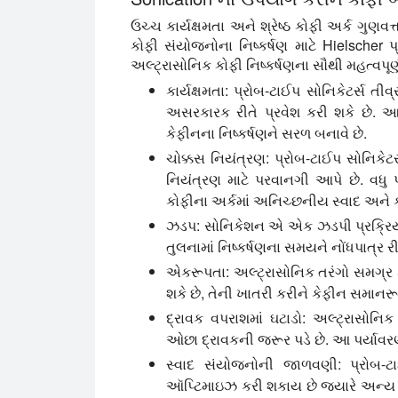
ઉચ્ચ કાર્યક્ષમતા અને શ્રેષ્ઠ કોફી અર્ક ગુણવત
કોફી સંયોજનોના નિષ્કર્ષણ માટે Hielscher પ્
અલ્ટ્રાસોનિક કોફી નિષ્કર્ષણના સૌથી મહત્વપૂર્
કાર્યક્ષમતા:
પ્રોબ-ટાઈપ સોનિકેટર્સ તીવ્ર
અસરકારક રીતે પ્રવેશ કરી શકે છે. આ
કેફીનના નિષ્કર્ષણને સરળ બનાવે છે.
ચોક્કસ નિયંત્રણ:
પ્રોબ-ટાઈપ સોનિકેટ
નિયંત્રણ માટે પરવાનગી આપે છે. વધુ પ
કોફીના અર્કમાં અનિચ્છનીય સ્વાદ અને ક
ઝડપ:
સોનિકેશન એ એક ઝડપી પ્રક્રિયા 
તુલનામાં નિષ્કર્ષણના સમયને નોંધપાત્ર રીતે
એકરૂપતા:
અલ્ટ્રાસોનિક તરંગો સમગ્ર 
શકે છે, તેની ખાતરી કરીને કેફીન સમાનરૂપ
દ્રાવક વપરાશમાં ઘટાડો:
અલ્ટ્રાસોનિક 
ઓછા દ્રાવકની જરૂર પડે છે. આ પર્યાવ
સ્વાદ સંયોજનોની જાળવણી:
પ્રોબ-ટા
ઑપ્ટિમાઇઝ કરી શકાય છે જ્યારે અન્ય ફ