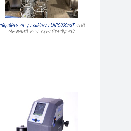
ઔદ્યોગિક અલ્ટ્રાસોનિકેટર UIP6000hdT
કોફી
બીન્સમાંથી સતત કેફીન નિષ્કર્ષણ માટે
સ્વાદ સંયોજનો અને કેફીન મુક્ત કરે છે.