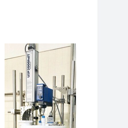
 કરીને તમારી કોલ્ડ બ્રુ કોફી કેવી રીતે ઝડપથી તૈયાર કરી શકો છો.