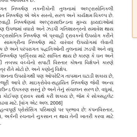
ાગત નિષ્કર્ષણ તકનીકોની તુલનામાં અલ્ટ્રાસોનિકલી
ત નિષ્કર્ષણ એ એક સસ્તો, સરળ અને કાર્યક્ષમ વિકલ્પ છે.
રવાહી નિષ્કર્ષણમાં અલ્ટ્રાસાઉન્ડના મુખ્ય ફાયદાઓમાં
ર્ષણ ઉપજમાં વધારો અને ઝડપી ગતિશાસ્ત્રનો સમાવેશ થાય
લ્ટ્રાસોનિક નિષ્કર્ષણ એ પ્રવાહી દ્રાવકનો ઉપયોગ કરીને
 સામગ્રીના નિષ્કર્ષણ માટે વારંવાર ઉપયોગમાં લેવાતી
 છે અને પરંપરાગત પદ્ધતિઓની તુલનામાં ઝડપી અને વધુ
્ણ નિષ્કર્ષણ પ્રક્રિયા માટે સાબિત થાય છે કારણ કે ઘન અને
હી તબક્કા વચ્ચેનો સપાટી વિસ્તાર કોષના વિક્ષેપને કારણે
ત્ર રીતે મોટો છે. અને કણોનું વિક્ષેપ.
ેશનના ઉપયોગથી પણ ઓપરેટિંગ તાપમાન ઘટાડી શકાય છે,
ંજૂરી આપે છે. માઇક્રોવેવ-સહાયિત નિષ્કર્ષણ જેવી અન્ય
ઉન્ડ ઉપકરણ સસ્તું છે અને તેનું સંચાલન સરળ છે. વધુમાં,
ગ કોઈપણ દ્રાવક સાથે કરી શકાય છે, જેમ કે સોક્સહલેટ
કાઢવા માટે. [વાંગ એટ અલ. 2006]
વપૂર્ણ પ્રોસેસિંગ પરિમાણો પર પ્રભાવ છે: કંપનવિસ્તાર,
, અર્કની રચનાને નુકસાન ન થાય તેની ખાતરી કરવા માટે
.