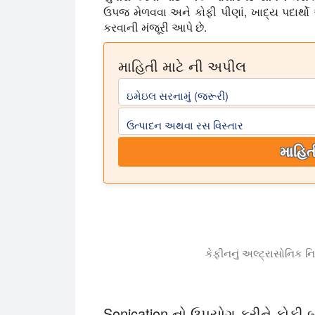
ઉપજ મેળવવા અને કોફી પીણાં, ખાદ્ય પદાર્થો
કરવાની મંજૂરી આપે છે.
માહિતી માટે ની અપીલ
ઇમેઇલ સરનામું (જરૂરી)
ઉત્પાદન અથવા રસ વિસ્તાર
માહિત
કેફીનનું અલ્ટ્રાસોનિક નિષ
અલ્ટ્રાસોનિક નિષ્કર્ષણ એ કોફી ગ્રાઉન્ડમાંથી
Sonication નો ઉપયોગ કરીને કોફી બ