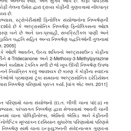
તેનો અનન્ય સ્વાદ અને સુગંધ આપે છે. કોફી પાવડરમાં
ોફી તેલના ઉમેરા દ્વારા દ્રાવ્ય કોફીની ગુણવત્તામાં નોંધપાત્ર
કાય છે.
્યાસ, સ્ટ્રોબેરીમાંથી ફિનોલિક સંયોજનોના નિષ્કર્ષણની
ર્શાવે છે કે અલ્ટ્રાસોનિક નિષ્કર્ષણ ફિનોલિક્સના ઓછા
ારણ બને છે અને ઘન-પ્રવાહી, સબક્રિટીકલ પાણી અને
હાયિત પદ્ધતિ સહિત અન્ય નિષ્કર્ષણ પદ્ધતિઓની તુલનામાં
લ. 2005]
છે કે ઓછી આવર્તન, ઉચ્ચ શક્તિનો અલ્ટ્રાસાઉન્ડ કોફીના
ાસ કરીને 4-Tridecanone અને 2-Methoxy-3-Methylpyrazine
અને કાર્યક્ષમ ટેકનિક મળી છે જે ખૂબ ઊંચી નિષ્કર્ષણ ઉપજ
તાપમાનને નિયંત્રિત કરવું આવશ્યક છે કારણ કે કોફીના સ્વાદના
તેઓએ પ્રમાણમાં ટૂંકા સમયના અલ્ટ્રાસોનિક ઇરેડિયેશન
રા નિષ્કર્ષણ પરિણામો પ્રાપ્ત કર્યા. [વાંગ એટ અલ. 2011]
ાપ્ત પરિણામો ચાના સંયોજનો (દા.ત. લીલી ચાના પાંદડા) ના
ા અભ્યાસ. પરંપરાગત નિષ્કર્ષણ દ્વારા મેળવવામાં આવતી ચાની
્યુઝનમાં ચાના પોલિફીનોલ્સ, એમિનો એસિડ અને કેફીનની
ગેનોલેપ્ટિક મૂલ્યાંકન દરમિયાન સુધારેલા પરિણામોમાં પરિણમે
નિષ્કર્ષણ સાથે ચાના ઇન્ફ્યુઝનની સંવેદનાત્મક ગુણવત્તા