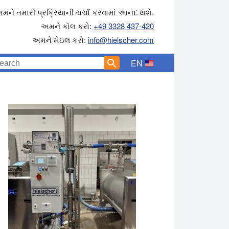
મને તમારી પ્રક્રિયાની ચર્ચા કરવામાં આનંદ થશે.
અમને કૉલ કરો:
+49 3328 437-420
અમને મેઇલ કરો:
info@hielscher.com
EN