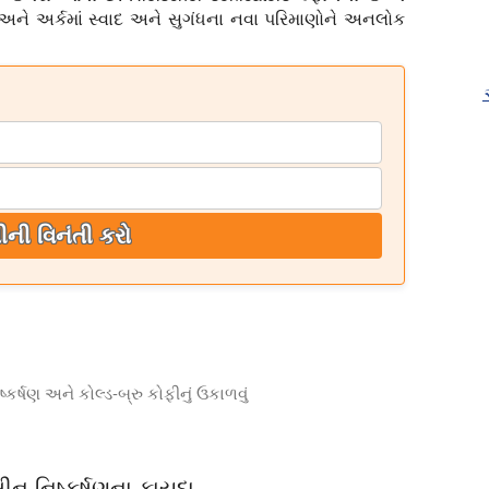
 અને અર્કમાં સ્વાદ અને સુગંધના નવા પરિમાણોને અનલોક
ીની વિનંતી કરો
્કર્ષણ અને કોલ્ડ-બ્રુ કોફીનું ઉકાળવું
 કોલ્ડ-બ્રુ કોફી બનાવવાની શ્રેષ્ઠ પદ્ધતિ છે. Sonication સેકન્ડોમાં 
ીન નિષ્કર્ષણના ફાયદા