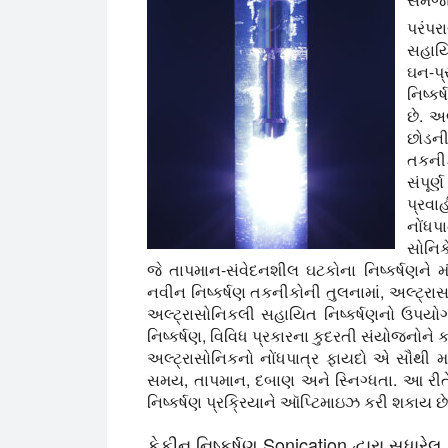
પરંપર
સહાયિ
ઘન-પ્
નિષ્ક
છે. અ
છોડની
તકનીક
સંપૂર
પ્રવા
નોંધપા
સોનિક
જે તાપમાન-સંવેદનશીલ ઘટકોના નિષ્કર્ષણને મ
નવીન નિષ્કર્ષણ તકનીકોની તુલનામાં, અલ્ટ્રાસા
અલ્ટ્રાસોનિકલી સહાયિત નિષ્કર્ષણનો ઉપયો
નિષ્કર્ષણ, વિવિધ પ્રકારના કુદરતી સંયોજનોને 
અલ્ટ્રાસોનિકનો નોંધપાત્ર ફાયદો એ સૌથી મહત્
સમય, તાપમાન, દબાણ અને સ્નિગ્ધતા. આ રીતે
નિષ્કર્ષણ પ્રક્રિયાને ઑપ્ટિમાઇઝ કરી શકાય છે
કેફીન નિષ્કર્ષણ Sonication દ્વારા સુધારેલ