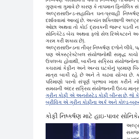
ગુણવત્તા ગુમાવે છે કારણ કે તાપમાન ફિનોલિક 
અલ્ટ્રાસાઉન્ડ-સહાયિત ઘન-પ્રવાહી નિષ્ક
દર્શાવવામાં આવ્યું છે. અત્યંત શક્તિશાળી અલ્ટ્ર
ઓછા અથવા તો કોઈ દ્રાવકની જરૂર પડતી નથી.
સોનિકેટેડ બેચ અથવા ફ્લો સેલ રિએક્ટરને અ
ગરમ કરી શકાય છે).
અલ્ટ્રાસાઉન્ડના તીવ્ર નિષ્કર્ષણ દળોને લીધે,
પણ એક્સ્ટ્રેક્ટેબલ સંયોજનોથી સમૃદ્ધ કાચો
ઉપલબ્ધ હોવાથી, બાકીના સક્રિય સંયોજનોના ન
કચરામાં કેફીન અને અન્ય ઘટકોનું પ્રમાણ બિ
માત્રા બાકી રહે છે અને તે કાઢવા યોગ્ય છે. 
પરિમાણો પરનો સંપૂર્ણ પ્રભાવ ખાસ કરીને નોંધ
સમયની અંદર સક્રિય સંયોજનની ઉચ્ચ માત્રાને
ગ્રીન કોફી એ અનરોસ્ટેડ કોફી બીન્સ છે, જે કે
બ્રીવિંગ એ ગ્રીન કોફીના અર્ક અને કોલ્ડ-બ્રુ
કોફી નિષ્કર્ષણ માટે હાઇ-પાવર સોનિકેટ
અલ્ટ
સમજણન
સમજા