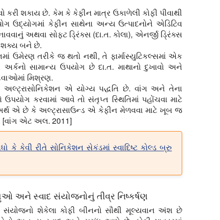
ાવો કરી શકાય છે. કેમ કે કેફીન માત્ર ઉકાળેલી કોફી પીવાથી
યોગ ઉદ્યોગમાં કેફીન સાથેના અન્ય ઉત્પાદનોને એડિટિવ
નું અથવા સોફ્ટ ડ્રિંક્સ (દા.ત. કોલા), એનર્જી ડ્રિંક્સ
શક્ય બને છે.
માં ઉમેરણ તરીકે જ થતો નથી, તે ફાર્માસ્યુટિકલ્સમાં એક
ા અર્કનો સામાન્ય ઉપયોગ છે દા.ત. માથાનો દુખાવો અને
વાઓમાં મિશ્રણ.
, અલ્ટ્રાસોનિકેશન એ યોગ્ય પદ્ધતિ છે. વાંગ અને તેના
ઉપયોગ કરવામાં આવે તો સંતૃપ્ત સ્થિતિમાં પહોંચવા માટે
અર્થ એ છે કે અલ્ટ્રાસાઉન્ડ એ કેફીન મેળવવા માટે ખૂબ જ
. [વાંગ એટ અલ. 2011]
ો કે કેવી રીતે સોનિકેશન સેકંડમાં સ્વાદિષ્ટ કોલ્ડ બ્રુ
અને સ્વાદ સંયોજનોનું તીવ્ર નિષ્કર્ષણ
 સંયોજનો શેકેલા કોફી બીનનો સૌથી મૂલ્યવાન અંશ છે