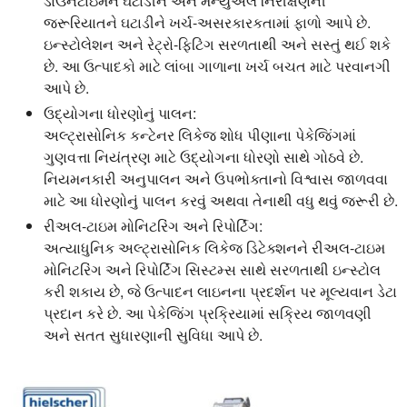
ડાઉનટાઇમને ઘટાડીને અને મેન્યુઅલ નિરીક્ષણની
જરૂરિયાતને ઘટાડીને ખર્ચ-અસરકારકતામાં ફાળો આપે છે.
ઇન્સ્ટોલેશન અને રેટ્રો-ફિટિંગ સરળતાથી અને સસ્તું થઈ શકે
છે. આ ઉત્પાદકો માટે લાંબા ગાળાના ખર્ચ બચત માટે પરવાનગી
આપે છે.
ઉદ્યોગના ધોરણોનું પાલન:
અલ્ટ્રાસોનિક કન્ટેનર લિકેજ શોધ પીણાના પેકેજિંગમાં
ગુણવત્તા નિયંત્રણ માટે ઉદ્યોગના ધોરણો સાથે ગોઠવે છે.
નિયમનકારી અનુપાલન અને ઉપભોક્તાનો વિશ્વાસ જાળવવા
માટે આ ધોરણોનું પાલન કરવું અથવા તેનાથી વધુ થવું જરૂરી છે.
રીઅલ-ટાઇમ મોનિટરિંગ અને રિપોર્ટિંગ:
અત્યાધુનિક અલ્ટ્રાસોનિક લિકેજ ડિટેક્શનને રીઅલ-ટાઇમ
મોનિટરિંગ અને રિપોર્ટિંગ સિસ્ટમ્સ સાથે સરળતાથી ઇન્સ્ટોલ
કરી શકાય છે, જે ઉત્પાદન લાઇનના પ્રદર્શન પર મૂલ્યવાન ડેટા
પ્રદાન કરે છે. આ પેકેજિંગ પ્રક્રિયામાં સક્રિય જાળવણી
અને સતત સુધારણાની સુવિધા આપે છે.