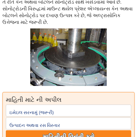
તે રીતે કેન અથવા બોટલને સોનોટ્રોડ સાથે ખસેડવામાં આવે છે.
સોનોટ્રોડની વિરુદ્ધમાં માઉન્ટ થયેલ પ્રેશર એપ્લાયન્સ કેન અથવા
બોટલને સોનોટ્રોડ પર દબાણ ઉત્પન્ન કરે છે, જે અલ્ટ્રાસોનિક
ઉત્તેજના માટે જરૂરી છે.
માહિતી માટે ની અપીલ
ઇમેઇલ સરનામું (જરૂરી)
ઉત્પાદન અથવા રસ વિસ્તાર
માહિતીની વિનંતી કરો