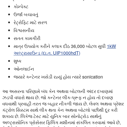
કોમ્પેક્ટ
ઉર્જા બચાવતું
રેટ્રોફિટ માટે સરળ
વિશ્વસનીય
સતત
કામગીરી
માત્ર ઉપયોગ કરીને કલાક દીઠ 36,000 બોટલ સુધી
1kW
અલ્ટ્રાસાઉન્ડ (દા.ત. UIP1000hdT)
શુષ્ક
ઓનલાઈન
જ્યારે કન્ટેનર ખસેડી રહ્યું હોય ત્યારે sonication
આ અસરના પરિણામે બંધ કેન અથવા બોટલની અંદર દબાણમાં
ઝડપી વધારો થાય છે. જો કન્ટેનર લીક-પ્રૂફ ન હોય તો દબાણ
વધવાથી પ્રવાહી તરત જ બહાર નીકળી જાય છે. લેવલ અથવા પ્રેશર
કંટ્રોલ સિસ્ટમ સાથે લીક થતા કેન અથવા બોટલો પછીથી દૂર કરી
શકાય છે. લિકેજ ટેસ્ટ માટે યુનિક બાર સોનોટ્રોડ સાથેનું
અલ્ટ્રાસોનિક પ્રોસેસર ફિલિંગ મશીનમાં સંકલિત કરવામાં આવે છે,