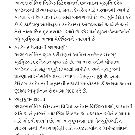
અલ્ટ્રાસોનિક લિકેજ ડિટેક્શનની ઇનલાઇન પ્રકૃતિ દરેક
કન્ટેનરની રીઅલ-ટાઇમ, સતત દેખરેખ માટે પરવાનગી આપે છે
કારણ કે તે ઉત્પાદન રેખા સાથે આગળ વધે છે. આ સુનિશ્ચિત કરે
છે કે કોઈપણ ખામીયુક્ત કન્ટેનરને ઓળખવામાં આવે છે અને
તેને તાત્કાલિક દૂર કરવામાં આવે છે, જે ખામીયુક્ત ઉત્પાદનોની
વધુ પ્રક્રિયા અથવા પેકેજિંગને અટકાવે છે.
કન્ટેનર દેખાવની જાળવણી:
અલ્ટ્રાસોનિક શુષ્ક પરીક્ષણને આધિન કન્ટેનર સમગ્ર
પ્રક્રિયા દરમિયાન શુષ્ક રહે છે. આ ખાસ કરીને પીણાના
કન્ટેનર માટે મહત્વપૂર્ણ છે જ્યાં માર્કેટિંગ અને ગ્રાહકની
ધારણા માટે નૈસર્ગિક દેખાવ જાળવવો મહત્વપૂર્ણ છે. ડ્રાય
ટેસ્ટિંગ કન્ટેનરની બહારની સપાટી પર વોટરમાર્ક અથવા અન્ય
દ્રશ્ય અપૂર્ણતાને રોકવામાં મદદ કરે છે.
અનુકૂલનક્ષમતા:
અલ્ટ્રાસોનિક સિસ્ટમ્સ વિવિધ કન્ટેનર વિશિષ્ટતાઓ, લાઇનની
ગતિ અને હાલની બોટલિંગ સિસ્ટમ આવશ્યકતાઓને સમાવવા
માટે ગોઠવી શકાય છે. આ અનુકૂલનક્ષમતા મેન્યુફેક્ચરિંગ
સેટઅપ્સની વિશાળ શ્રેણી માટે અલ્ટ્રાસોનિક લિકેજ શોધને