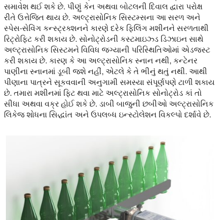
સમાવેશ થઈ શકે છે. પીણું કેન અથવા બોટલની દિવાલ દ્વારા પરોક્ષ
રીતે ઉત્તેજિત થાય છે. અલ્ટ્રાસોનિક સિસ્ટમ્સના આ સરળ અને
સ્પેસ-સેવિંગ કન્સ્ટ્રક્શનને કારણે દરેક ફિલિંગ મશીનને સરળતાથી
રિટ્રોફિટ કરી શકાય છે. સોનોટ્રોડની કસ્ટમાઇઝ્ડ ડિઝાઇન સાથે
અલ્ટ્રાસોનિક સિસ્ટમને વિવિધ જગ્યાની પરિસ્થિતિઓમાં એડજસ્ટ
કરી શકાય છે. કારણ કે આ અલ્ટ્રાસોનિક સ્નાન નથી, કન્ટેનર
પાણીના સ્નાનમાં ડૂબી જશે નહીં, એટલે કે તે ભીનું થતું નથી. આથી
પીણાના પાત્રને સૂકવવાની અનુગામી સમસ્યા સંપૂર્ણપણે ટાળી શકાય
છે. તમારા મશીનમાં ફિટ થવા માટે અલ્ટ્રાસોનિક સોનોટ્રોડ કાં તો
સીધા અથવા વક્ર હોઈ શકે છે. ડાબી બાજુની છબીઓ અલ્ટ્રાસોનિક
લિકેજ શોધના સિદ્ધાંત અને ઉપલબ્ધ ઇન્સ્ટોલેશન વિકલ્પો દર્શાવે છે.