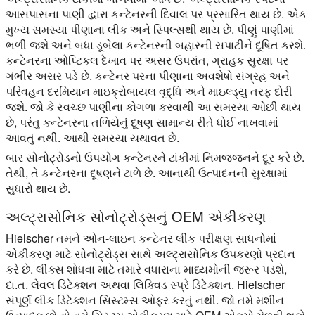
આસપાસના પાણી દ્વારા કન્ટેનરની દિવાલ પર પ્રસારિત થાય છે. એક
મુખ્ય સમસ્યા પીણાના લીક અને સ્પિલ્સથી થાય છે. પીણું પાણીમાં
ભળી જશે અને બધા ડૂબેલા કન્ટેનરની બહારની સપાટીને દૂષિત કરશે.
કન્ટેનરના ઓપ્ટિકલ દેખાવ પર અસર ઉપરાંત, ગ્રાહક સુરક્ષા પર
ગંભીર અસર પડે છે. કન્ટેનર પરના પીણાના અવશેષો સંગ્રહ અને
પરિવહન દરમિયાન માઇક્રોબાયલ વૃદ્ધિ અને માઇલ્ડ્યુ તરફ દોરી
જશે. જો કે સ્વચ્છ પાણીના કોગળા કરવાથી આ સમસ્યા ઓછી થાય
છે, પરંતુ કન્ટેનરના તળિયેનું દૂષણ સામાન્ય રીતે ધોઈ નાખવામાં
આવતું નથી. આથી સમસ્યા યથાવત છે.
બાર સોનોટ્રોડનો ઉપયોગ કન્ટેનરને ટાંકીમાં નિમજ્જનને દૂર કરે છે.
તેથી, તે કન્ટેનરના દૂષણને ટાળે છે. આનાથી ઉત્પાદનની સુરક્ષામાં
સુધારો થાય છે.
અલ્ટ્રાસોનિક સોનોટ્રોડ્સનું OEM એકીકરણ
Hielscher તમને ઓન-લાઇન કન્ટેનર લીક પરીક્ષણ સાધનોમાં
એકીકરણ માટે સોનોટ્રોડ્સ સાથે અલ્ટ્રાસોનિક ઉપકરણો પ્રદાન
કરે છે. લીક્સ શોધવા માટે તમારે વધારાના માધ્યમોની જરૂર પડશે,
દા.ત. લેવલ ડિટેક્શન અથવા લિક્વિડ સ્પ્રે ડિટેક્શન. Hielscher
સંપૂર્ણ લીક ડિટેક્શન સિસ્ટમ્સ ઓફર કરતું નથી. જો તમે મશીન