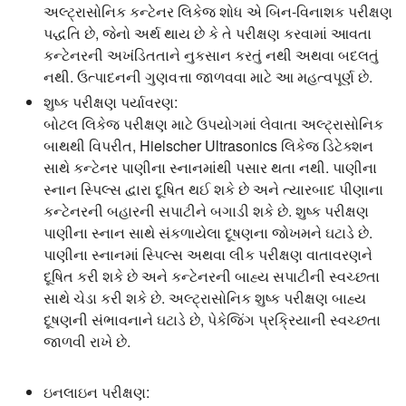
અલ્ટ્રાસોનિક કન્ટેનર લિકેજ શોધ એ બિન-વિનાશક પરીક્ષણ
પદ્ધતિ છે, જેનો અર્થ થાય છે કે તે પરીક્ષણ કરવામાં આવતા
કન્ટેનરની અખંડિતતાને નુકસાન કરતું નથી અથવા બદલતું
નથી. ઉત્પાદનની ગુણવત્તા જાળવવા માટે આ મહત્વપૂર્ણ છે.
શુષ્ક પરીક્ષણ પર્યાવરણ:
બોટલ લિકેજ પરીક્ષણ માટે ઉપયોગમાં લેવાતા અલ્ટ્રાસોનિક
બાથથી વિપરીત, Hielscher Ultrasonics લિકેજ ડિટેક્શન
સાથે કન્ટેનર પાણીના સ્નાનમાંથી પસાર થતા નથી. પાણીના
સ્નાન સ્પિલ્સ દ્વારા દૂષિત થઈ શકે છે અને ત્યારબાદ પીણાના
કન્ટેનરની બહારની સપાટીને બગાડી શકે છે. શુષ્ક પરીક્ષણ
પાણીના સ્નાન સાથે સંકળાયેલા દૂષણના જોખમને ઘટાડે છે.
પાણીના સ્નાનમાં સ્પિલ્સ અથવા લીક પરીક્ષણ વાતાવરણને
દૂષિત કરી શકે છે અને કન્ટેનરની બાહ્ય સપાટીની સ્વચ્છતા
સાથે ચેડા કરી શકે છે. અલ્ટ્રાસોનિક શુષ્ક પરીક્ષણ બાહ્ય
દૂષણની સંભાવનાને ઘટાડે છે, પેકેજિંગ પ્રક્રિયાની સ્વચ્છતા
જાળવી રાખે છે.
ઇનલાઇન પરીક્ષણ: