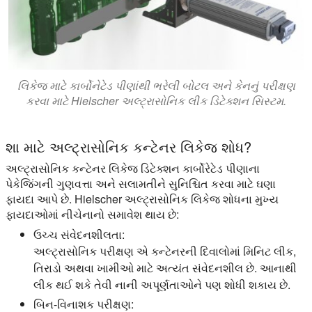
લિકેજ માટે કાર્બોનેટેડ પીણાંથી ભરેલી બોટલ અને કેનનું પરીક્ષણ
કરવા માટે Hielscher અલ્ટ્રાસોનિક લીક ડિટેક્શન સિસ્ટમ.
શા માટે અલ્ટ્રાસોનિક કન્ટેનર લિકેજ શોધ?
અલ્ટ્રાસોનિક કન્ટેનર લિકેજ ડિટેક્શન કાર્બોરેટેડ પીણાના
પેકેજિંગની ગુણવત્તા અને સલામતીને સુનિશ્ચિત કરવા માટે ઘણા
ફાયદા આપે છે. Hielscher અલ્ટ્રાસોનિક લિકેજ શોધના મુખ્ય
ફાયદાઓમાં નીચેનાનો સમાવેશ થાય છે:
ઉચ્ચ સંવેદનશીલતા:
અલ્ટ્રાસોનિક પરીક્ષણ એ કન્ટેનરની દિવાલોમાં મિનિટ લીક,
તિરાડો અથવા ખામીઓ માટે અત્યંત સંવેદનશીલ છે. આનાથી
લીક થઈ શકે તેવી નાની અપૂર્ણતાઓને પણ શોધી શકાય છે.
બિન-વિનાશક પરીક્ષણ: