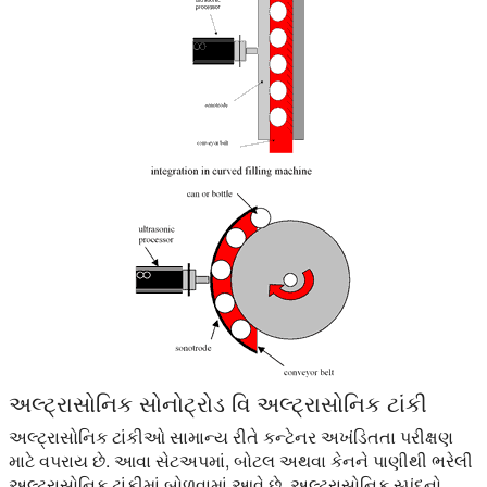
અલ્ટ્રાસોનિક સોનોટ્રોડ વિ અલ્ટ્રાસોનિક ટાંકી
અલ્ટ્રાસોનિક ટાંકીઓ સામાન્ય રીતે કન્ટેનર અખંડિતતા પરીક્ષણ
માટે વપરાય છે. આવા સેટઅપમાં, બોટલ અથવા કેનને પાણીથી ભરેલી
અલ્ટ્રાસોનિક ટાંકીમાં બોળવામાં આવે છે. અલ્ટ્રાસોનિક સ્પંદનો