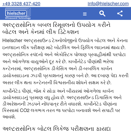
+49 3328 437-420
info@hielscher.com
અલ્ટ્રાસોનિક બબલ રિમૂવલનો ઉપયોગ કરીને
બોટલ અને કેનમાં લીક ડિટેક્શન
Hielscher અલ્ટ્રાસાઉન્ડ ટેક્નોલોજીનો ઉપયોગ બોટલ અને કેનના
ઇનલાઇન લીક પરીક્ષણ માટે બોટલિંગ અને ફિલિંગ લાઇનમાં થાય છે.
અલ્ટ્રાસોનિક સ્પંદનો અને એકોસ્ટિક પોલાણ પ્રવાહીમાંથી પરપોટા
અને ઓગળેલા વાયુઓને દૂર કરે છે. કાર્બોનેટેડ પીણાંથી ભરેલા
કન્ટેનરમાં, અલ્ટ્રાસોનિક ડીગેસિંગ અને ડી-બબલિંગ કાર્બન
ડાયોક્સાઇડના ઝડપી પ્રકાશનનું કારણ બને છે. આ દબાણ પેદા કરતી
અસર લીક થતા કન્ટેનરની વિશ્વસનીય શોધને સક્ષમ કરે છે.
કાર્બોનેટેડ પીણાં, જેમ કે સોડા અને બીયરમાં ઓગળેલા કાર્બન
ડાયોક્સાઇડનું પ્રમાણ વધુ હોય છે. અલ્ટ્રાસાઉન્ડ ડિગાસિંગ અને
ડીઅરેશનની ઝડપને નોંધપાત્ર રીતે વધારશે. કાર્બોનેટેડ પીણાંના
કિસ્સામાં CO2 લગભગ તરત જ પરપોટા બનાવશે અને સપાટી પર
આવશે.
અલ્ટ્રાસોનિક બોટલ લિકેજ પરીક્ષણના ફાયદા