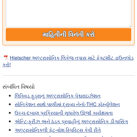
માહિતીની વિનંતી કરો
Hielscher અલ્ટ્રાસોનિક લિકેજ તપાસ માટે ફેક્ટશીટ ડાઉનલોડ
કરો!
સંબંધિત વિષયો
લિક્વિડ ફૂડ્સનું અલ્ટ્રાસોનિક પેશ્ચરાઇઝેશન
સોનિકેશન સાથે પાણીમાં દ્રાવ્ય નેનો-THC ફોર્મ્યુલેશન
ઉચ્ચ-દબાણ પ્રક્રિયાની સુધારેલ ઊર્જા કાર્યક્ષમતા
એન્ટિ-ફ્રીઝ અને ઠંડક પ્રવાહીનું અલ્ટ્રાસોનિક ડીગાસિંગ
અલ્ટ્રાસોનિકલી ફેટ-વોશ સ્પિરિટ્સ કેવી રીતે