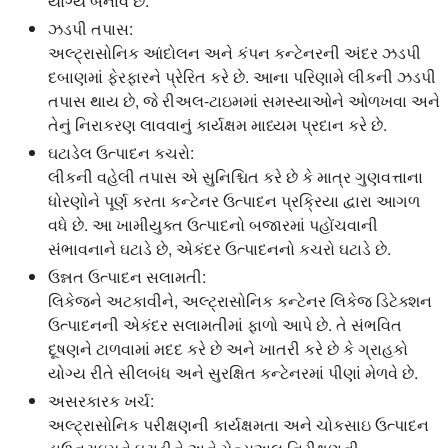
યોગ્ય બનાવે છે.
ઝડપી તપાસ:
અલ્ટ્રાસોનિક આંદોલન અને કંપન કન્ટેનરની અંદર ઝડપી
દબાણમાં ફેરફારને પ્રેરિત કરે છે. આના પરિણામે લીકની ઝડપી
તપાસ થાય છે, જે રીઅલ-ટાઇમમાં સમસ્યાઓને ઓળખવા અને
તેનું નિરાકરણ લાવવાનું કાર્યક્ષમ માધ્યમ પ્રદાન કરે છે.
ઘટાડેલ ઉત્પાદન કચરો:
લીકની વહેલી તપાસ એ સુનિશ્ચિત કરે છે કે માત્ર ગુણવત્તાના
ધોરણોને પૂર્ણ કરતા કન્ટેનર ઉત્પાદન પ્રક્રિયા દ્વારા આગળ
વધે છે. આ ખામીયુક્ત ઉત્પાદનો બજારમાં પહોંચવાની
સંભાવનાને ઘટાડે છે, એકંદર ઉત્પાદનનો કચરો ઘટાડે છે.
ઉન્નત ઉત્પાદન સલામતી:
લિકેજને અટકાવીને, અલ્ટ્રાસોનિક કન્ટેનર લિકેજ ડિટેક્શન
ઉત્પાદનની એકંદર સલામતીમાં ફાળો આપે છે. તે સંભવિત
દૂષણને ટાળવામાં મદદ કરે છે અને ખાતરી કરે છે કે ગ્રાહકો
યોગ્ય રીતે સીલબંધ અને સુરક્ષિત કન્ટેનરમાં પીણાં મેળવે છે.
અસરકારક ખર્ચ:
અલ્ટ્રાસોનિક પરીક્ષણની કાર્યક્ષમતા અને ચોકસાઇ ઉત્પાદન