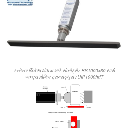
કન્ટેનર લિકેજ શોધવા માટે સોનોટ્રોડ BS1000x60 સાથે
અલ્ટ્રાસોનિક ટ્રાન્સડ્યુસર UIP1000hdT