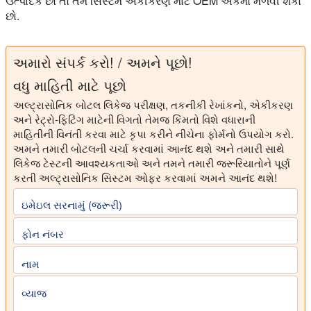
ઉત્પાદક છો તો તમે સિસ્ટમ એકીકરણ માટે OEM એકમો મેળવી શકો
છો.
અમારો સંપર્ક કરો! / અમને પૂછો!
વધુ માહિતી માટે પૂછો
અલ્ટ્રાસોનિક બોટલ લિકેજ પરીક્ષણ, તકનીકી રેખાંકનો, એકીકરણ
અને રેટ્રો-ફિટિંગ માટેની વિગતો તેમજ કિંમતો વિશે વધારાની
માહિતીની વિનંતી કરવા માટે કૃપા કરીને નીચેના ફોર્મનો ઉપયોગ કરો.
અમને તમારી બોટલની ચર્ચા કરવામાં આનંદ થશે અને તમારી સાથે
લિકેજ ટેસ્ટની આવશ્યકતાઓ અને તમને તમારી જરૂરિયાતોને પૂર્ણ
કરતી અલ્ટ્રાસોનિક સિસ્ટમ ઓફર કરવામાં અમને આનંદ થશે!
ઇમેઇલ સરનામું (જરૂરી)
ફોન નંબર
નામ
વ્યાજ