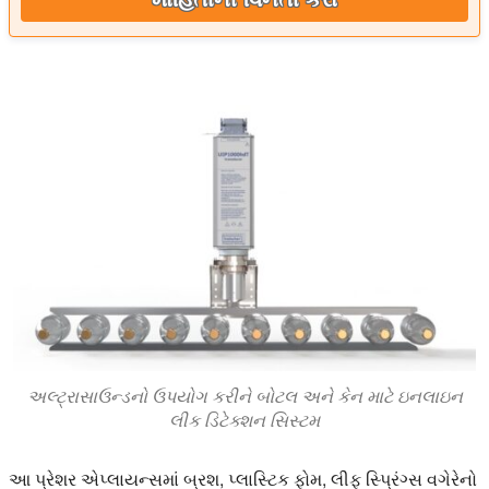
અલ્ટ્રાસાઉન્ડનો ઉપયોગ કરીને બોટલ અને કેન માટે ઇનલાઇન
લીક ડિટેક્શન સિસ્ટમ
આ પ્રેશર એપ્લાયન્સમાં બ્રશ, પ્લાસ્ટિક ફોમ, લીફ સ્પ્રિંગ્સ વગેરેનો