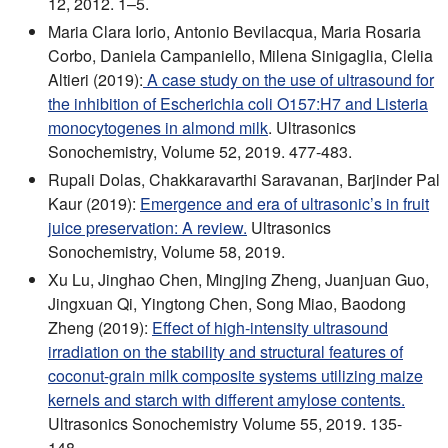
12, 2012. 1–5.
Maria Clara Iorio, Antonio Bevilacqua, Maria Rosaria
Corbo, Daniela Campaniello, Milena Sinigaglia, Clelia
Altieri (2019):
A case study on the use of ultrasound for
the inhibition of Escherichia coli O157:H7 and Listeria
monocytogenes in almond milk
. Ultrasonics
Sonochemistry, Volume 52, 2019. 477-483.
Rupali Dolas, Chakkaravarthi Saravanan, Barjinder Pal
Kaur (2019):
Emergence and era of ultrasonic’s in fruit
juice preservation: A review.
Ultrasonics
Sonochemistry, Volume 58, 2019.
Xu Lu, Jinghao Chen, Mingjing Zheng, Juanjuan Guo,
Jingxuan Qi, Yingtong Chen, Song Miao, Baodong
Zheng (2019):
Effect of high-intensity ultrasound
irradiation on the stability and structural features of
coconut-grain milk composite systems utilizing maize
kernels and starch with different amylose contents.
Ultrasonics Sonochemistry Volume 55, 2019. 135-
148.