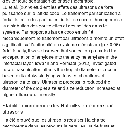
d'éviter toute séparation de phase indésirable.
Lu et al. (2019) étudient les effets des ultrasons de forte
puissance sur le lait de coco. Le traitement par sonication a
réduit la taille des particules du lait de coco et homogénéisé
la distribution des gouttelettes et des solides dans le
système. Par rapport au lait de coco émulsifié
mécaniquement, le traitement par ultrasons a montré un effet
significatif sur l'uniformité du système d'émulsion (p < 0.05).
Additionally, it was observed that sonication promoted the
encapsulation of amylose into the enzyme amylase in the
interfacial layer. Iswarin and Permadi (2012) investigated
how ultrasonication affects the droplet diameter of coconut-
based milk drinks studying various combinations of
ultrasonic intensity. Ultrasonic processing reduced the
diameter of the droplet size and size reduction increased at
higher ultrasound intensity.
Stabilité microbienne des Nutmilks améliorée par
ultrasons
Il a été prouvé que les ultrasons réduisent la charge
microbienne dans les produits laitiers, les jus de fruits et