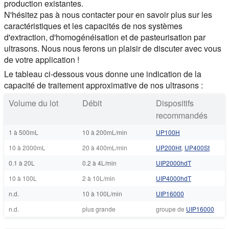
production existantes.
N'hésitez pas à nous contacter pour en savoir plus sur les
caractéristiques et les capacités de nos systèmes
d'extraction, d'homogénéisation et de pasteurisation par
ultrasons. Nous nous ferons un plaisir de discuter avec vous
de votre application !
Le tableau ci-dessous vous donne une indication de la
capacité de traitement approximative de nos ultrasons :
Volume du lot
Débit
Dispositifs
recommandés
1 à 500mL
10 à 200mL/min
UP100H
10 à 2000mL
20 à 400mL/min
UP200Ht
,
UP400St
0.1 à 20L
0.2 à 4L/min
UIP2000hdT
10 à 100L
2 à 10L/min
UIP4000hdT
n.d.
10 à 100L/min
UIP16000
n.d.
plus grande
groupe de
UIP16000