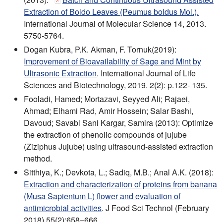
Extraction of Boldo Leaves (Peumus boldus Mol.).
International Journal of Molecular Science 14, 2013.
5750-5764.
Dogan Kubra, P.K. Akman, F. Tornuk(2019):
Improvement of Bioavailability of Sage and Mint by
Ultrasonic Extraction
. International Journal of Life
Sciences and Biotechnology, 2019. 2(2): p.122- 135.
Fooladi, Hamed; Mortazavi, Seyyed Ali; Rajaei,
Ahmad; Elhami Rad, Amir Hossein; Salar Bashi,
Davoud; Savabi Sani Kargar, Samira (2013): Optimize
the extraction of phenolic compounds of jujube
(Ziziphus Jujube) using ultrasound-assisted extraction
method.
Sitthiya, K.; Devkota, L.; Sadiq, M.B.; Anal A.K. (2018):
Extraction and characterization of proteins from banana
(Musa Sapientum L) flower and evaluation of
antimicrobial activities
. J Food Sci Technol (February
2018) 55(2):658–666.