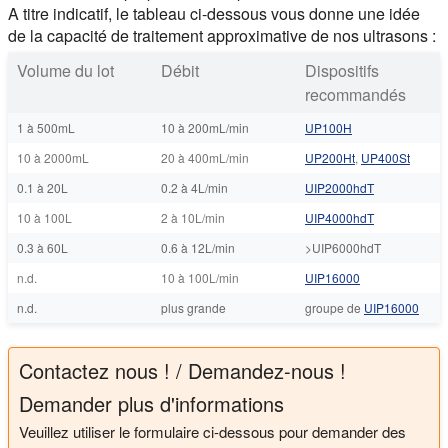
A titre indicatif, le tableau ci-dessous vous donne une idée
de la capacité de traitement approximative de nos ultrasons :
Volume du lot
Débit
Dispositifs
recommandés
1 à 500mL
10 à 200mL/min
UP100H
10 à 2000mL
20 à 400mL/min
UP200Ht
,
UP400St
0.1 à 20L
0.2 à 4L/min
UIP2000hdT
10 à 100L
2 à 10L/min
UIP4000hdT
0.3 à 60L
0.6 à 12L/min
>UIP6000hdT
n.d.
10 à 100L/min
UIP16000
n.d.
plus grande
groupe de
UIP16000
Contactez nous ! / Demandez-nous !
Demander plus d'informations
Veuillez utiliser le formulaire ci-dessous pour demander des