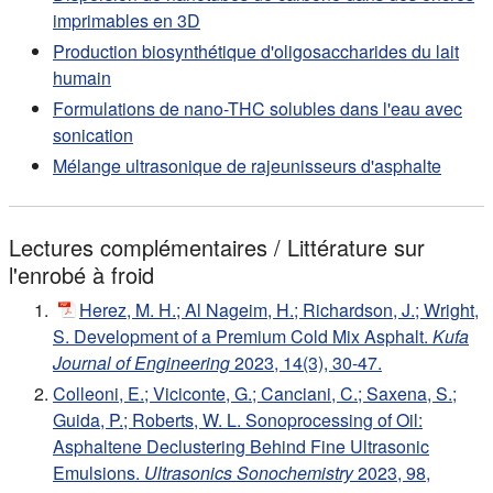
imprimables en 3D
Production biosynthétique d'oligosaccharides du lait
humain
Formulations de nano-THC solubles dans l'eau avec
sonication
Mélange ultrasonique de rajeunisseurs d'asphalte
Lectures complémentaires / Littérature sur
l'enrobé à froid
Herez, M. H.; Al Nageim, H.; Richardson, J.; Wright,
S. Development of a Premium Cold Mix Asphalt.
Kufa
Journal of Engineering
2023, 14(3), 30-47.
Colleoni, E.; Viciconte, G.; Canciani, C.; Saxena, S.;
Guida, P.; Roberts, W. L. Sonoprocessing of Oil:
Asphaltene Declustering Behind Fine Ultrasonic
Emulsions.
Ultrasonics Sonochemistry
2023, 98,