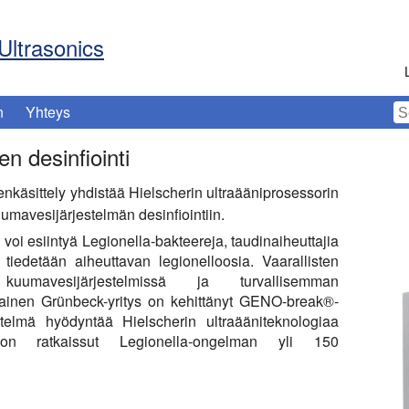
Ultrasonics
n
Yhteys
n desinfiointi
äsittely yhdistää Hielscherin ultraääniprosessorin
avesijärjestelmän desinfiointiin.
voi esiintyä Legionella-bakteereja, taudinaiheuttajia
tiedetään aiheuttavan legionelloosia. Vaarallisten
 kuumavesijärjestelmissä ja turvallisemman
lainen Grünbeck-yritys on kehittänyt GENO-break®-
stelmä hyödyntää Hielscherin ultraääniteknologiaa
on ratkaissut Legionella-ongelman yli 150