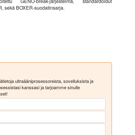
oitettu GENO-break-järjestelmä, standardoidut
, sekä BOXER-suodatinsarja.
tietoja ultraääniprosessoreista, sovelluksista ja
essistasi kanssasi ja tarjoamme sinulle
set!