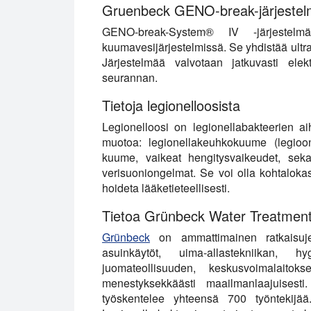
Gruenbeck GENO-break-järjeste
GENO-break-System® IV -järjestelm
kuumavesijärjestelmissä. Se yhdistää ultr
Järjestelmää valvotaan jatkuvasti elek
seurannan.
Tietoja legionelloosista
Legionelloosi on legionellabakteerien ai
muotoa: legionellakeuhkokuume (legioo
kuume, vaikeat hengitysvaikeudet, sek
verisuoniongelmat. Se voi olla kohtaloka
hoideta lääketieteellisesti.
Tietoa Grünbeck Water Treatment
Grünbeck
on ammattimainen ratkaisujen
asuinkäytöt, uima-allastekniikan, h
juomateollisuuden, keskusvoimalaitok
menestyksekkäästi maailmanlaajuisesti
työskentelee yhteensä 700 työntekijä