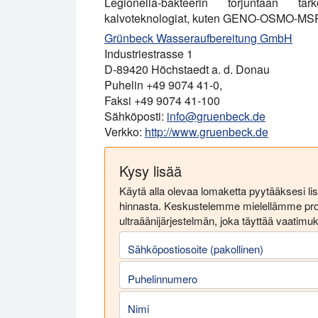
Legionella-bakteerin torjuntaan tark
kalvoteknologiat, kuten GENO-OSMO-MSR
Grünbeck Wasseraufbereitung GmbH
Industriestrasse 1
D-89420 Höchstaedt a. d. Donau
Puhelin +49 9074 41-0,
Faksi +49 9074 41-100
Sähköposti:
info@gruenbeck.de
Verkko:
http://www.gruenbeck.de
Kysy lisää
Käytä alla olevaa lomaketta pyytääksesi lisä
hinnasta. Keskustelemme mielellämme pros
ultraäänijärjestelmän, joka täyttää vaatimuk
Sähköpostiosoite (pakollinen)
Puhelinnumero
Nimi