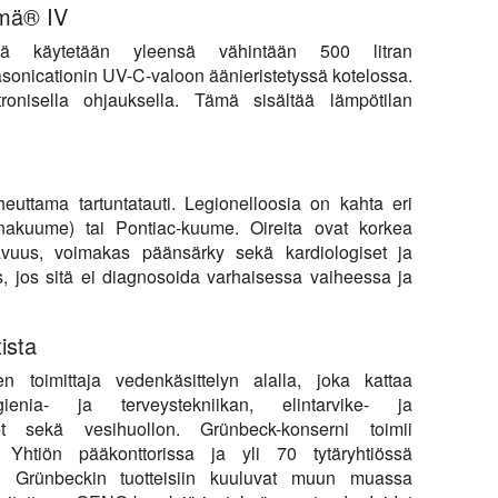
lmä® IV
ää käytetään yleensä vähintään 500 litran
asonicationin UV-C-valoon äänieristetyssä kotelossa.
tronisella ohjauksella. Tämä sisältää lämpötilan
heuttama tartuntatauti. Legionelloosia on kahta eri
nakuume) tai Pontiac-kuume. Oireita ovat korkea
avuus, voimakas päänsärky sekä kardiologiset ja
s, jos sitä ei diagnosoida varhaisessa vaiheessa ja
ista
 toimittaja vedenkäsittelyn alalla, joka kattaa
ygienia- ja terveystekniikan, elintarvike- ja
set sekä vesihuollon. Grünbeck-konserni toimii
. Yhtiön pääkonttorissa ja yli 70 tytäryhtiössä
ä. Grünbeckin tuotteisiin kuuluvat muun muassa