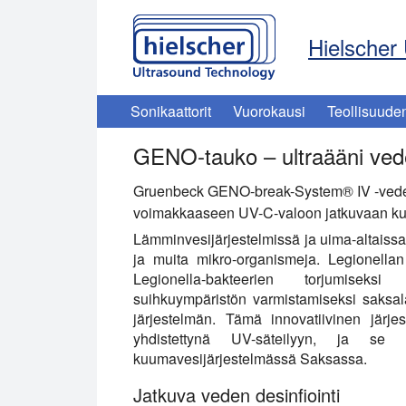
Hielscher 
Sonikaattorit
Vuorokausi
Teollisuude
GENO-tauko – ultraääni vede
Gruenbeck GENO-break-System® IV -vedenk
voimakkaaseen UV-C-valoon jatkuvaan kuum
Lämminvesijärjestelmissä ja uima-altaissa 
ja muita mikro-organismeja. Legionellan 
Legionella-bakteerien torjumiseksi
suihkuympäristön varmistamiseksi saksa
järjestelmän. Tämä innovatiivinen järje
yhdistettynä UV-säteilyyn, ja se 
kuumavesijärjestelmässä Saksassa.
Jatkuva veden desinfiointi