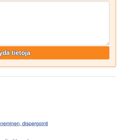
ydä tietoja
eneminen, dispergointi