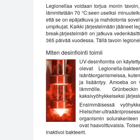
Legionellaa voidaan torjua monin tavoin, 
lämmitetään 70 °C:seen useiksi minuuteik
että se on epäjatkuva ja mahdotonta sovelta
umpikujat. Kaikki järjestelmään jääneet le
break-järjestelmä® on jatkuva vedenkäsitt
365 päivää vuodessa. Tällä tavoin legione
Miten desinfiointi toimii
UV-desinfiointia on käytet
olevat Legionella-baktee
isäntäorganismeissa, kute
ja lisääntyy. Amoeba on va
lämmölle. Grünbecki
kaksivyöhykkeiseksi järjest
Ensimmäisessä vyöhykke
Hielscher-ultraääniprose
organismin solurakenteen 
ovat haavoittuvaisia. Toise
inaktivoi bakteerit.