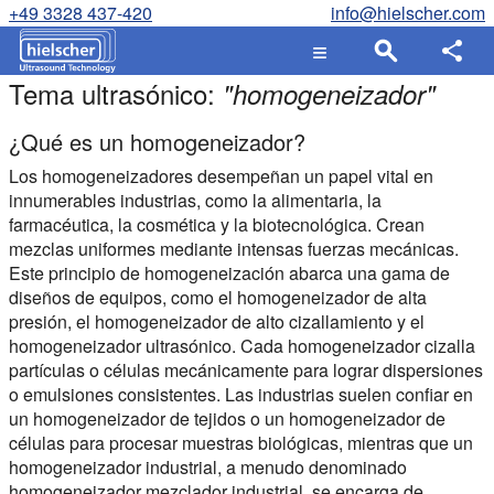
+49 3328 437-420
info@hielscher.com
Tema ultrasónico:
"
homogeneizador
"
¿Qué es un homogeneizador?
Los homogeneizadores desempeñan un papel vital en
innumerables industrias, como la alimentaria, la
farmacéutica, la cosmética y la biotecnológica. Crean
mezclas uniformes mediante intensas fuerzas mecánicas.
Este principio de homogeneización abarca una gama de
diseños de equipos, como el homogeneizador de alta
presión, el homogeneizador de alto cizallamiento y el
homogeneizador ultrasónico. Cada homogeneizador cizalla
partículas o células mecánicamente para lograr dispersiones
o emulsiones consistentes. Las industrias suelen confiar en
un homogeneizador de tejidos o un homogeneizador de
células para procesar muestras biológicas, mientras que un
homogeneizador industrial, a menudo denominado
homogeneizador mezclador industrial, se encarga de