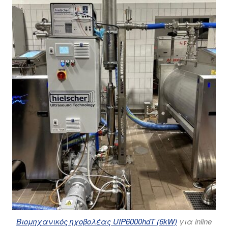
Βιομηχανικός ηχοβολέας UIP6000hdT (6kW)
για inline