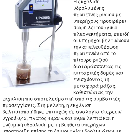
Η εκχύλιση
υδρολυμένης
πρωτεΐνης ρυζιού με
υπερήχους προσφέρει
σαφή λειτουργικά
πλεονεκτήματα, επειδή
οι υπέρηχοι βελτιώνουν
την απελευθέρωση
πρωτεϊνών από το
πίτουρο ρυζιού
διαταράσσοντας τις
κυτταρικές δομές και
ενισχύοντας τη
μεταφορά μάζας,
καθιστώντας την
εκχύλιση πιο αποτελεσματική από τις συμβατικές
προσεγγίσεις. Στη μελέτη, η εκχύλιση
βελτιστοποιήθηκε επιτυχώς σε αναλογία στερεού/
υγρού 0,43, πλάτος 48,25% και 29,89 λεπτά και η
ενζυμική υδρόλυση με τη βοήθεια υπερήχων
υποστήριξε επίσης τη δημιουργία υδρολυμάτων με