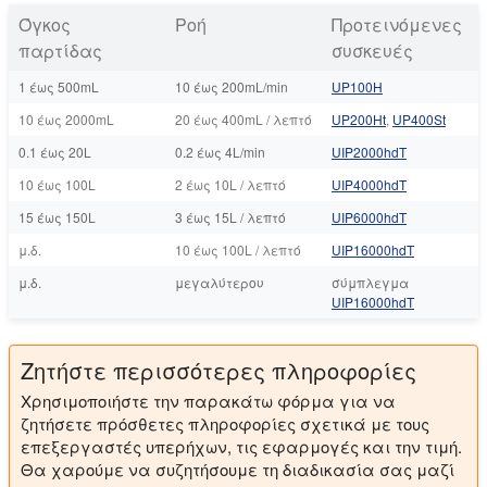
Όγκος
Ροή
Προτεινόμενες
παρτίδας
συσκευές
1 έως 500mL
10 έως 200mL/min
UP100Η
10 έως 2000mL
20 έως 400mL / λεπτό
UP200Ht
,
UP400St
0.1 έως 20L
0.2 έως 4L/min
UIP2000hdT
10 έως 100L
2 έως 10L / λεπτό
UIP4000hdT
15 έως 150L
3 έως 15L / λεπτό
UIP6000hdT
μ.δ.
10 έως 100L / λεπτό
UIP16000hdT
μ.δ.
μεγαλύτερου
σύμπλεγμα
UIP16000hdT
Ζητήστε περισσότερες πληροφορίες
Χρησιμοποιήστε την παρακάτω φόρμα για να
ζητήσετε πρόσθετες πληροφορίες σχετικά με τους
επεξεργαστές υπερήχων, τις εφαρμογές και την τιμή.
Θα χαρούμε να συζητήσουμε τη διαδικασία σας μαζί