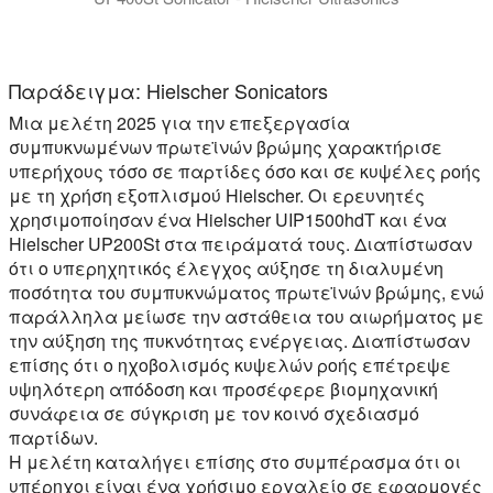
Ανακαλύψτε πώς η ισχύς των υπερήχων ενισχύει την επ
Η επεξεργασία με υπερήχους προάγει αποτελέσματα όπ
Παράδειγμα: Hielscher Sonicators
Μια μελέτη 2025 για την επεξεργασία
συμπυκνωμένων πρωτεϊνών βρώμης χαρακτήρισε
υπερήχους τόσο σε παρτίδες όσο και σε κυψέλες ροής
με τη χρήση εξοπλισμού Hielscher. Οι ερευνητές
χρησιμοποίησαν ένα Hielscher UIP1500hdT και ένα
Hielscher UP200St στα πειράματά τους. Διαπίστωσαν
ότι ο υπερηχητικός έλεγχος αύξησε τη διαλυμένη
ποσότητα του συμπυκνώματος πρωτεϊνών βρώμης, ενώ
παράλληλα μείωσε την αστάθεια του αιωρήματος με
την αύξηση της πυκνότητας ενέργειας. Διαπίστωσαν
επίσης ότι ο ηχοβολισμός κυψελών ροής επέτρεψε
υψηλότερη απόδοση και προσέφερε βιομηχανική
συνάφεια σε σύγκριση με τον κοινό σχεδιασμό
παρτίδων.
Η μελέτη καταλήγει επίσης στο συμπέρασμα ότι οι
υπέρηχοι είναι ένα χρήσιμο εργαλείο σε εφαρμογές