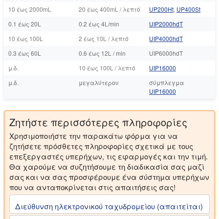
10 έως 2000mL
20 έως 400mL / λεπτό
UP200Ht
,
UP400St
0.1 έως 20L
0.2 έως 4L/min
UIP2000hdT
10 έως 100L
2 έως 10L / λεπτό
UIP4000hdT
0.3 έως 60L
0.6 έως 12L / min
UIP6000hdT
μ.δ.
10 έως 100L / λεπτό
UIP16000
μ.δ.
μεγαλύτερου
σύμπλεγμα
UIP16000
Ζητήστε περισσότερες πληροφορίες
Χρησιμοποιήστε την παρακάτω φόρμα για να
ζητήσετε πρόσθετες πληροφορίες σχετικά με τους
επεξεργαστές υπερήχων, τις εφαρμογές και την τιμή.
Θα χαρούμε να συζητήσουμε τη διαδικασία σας μαζί
σας και να σας προσφέρουμε ένα σύστημα υπερήχων
που να ανταποκρίνεται στις απαιτήσεις σας!
Διεύθυνση ηλεκτρονικού ταχυδρομείου (απαιτείται)