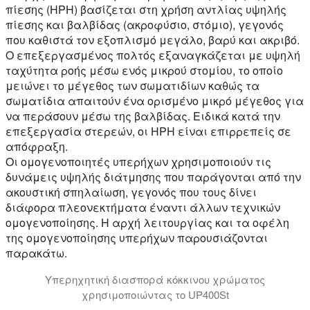
πίεσης (HPH) βασίζεται στη χρήση αντλίας υψηλής
πίεσης και βαλβίδας (ακροφύσιο, στόμιο), γεγονός
που καθιστά τον εξοπλισμό μεγάλο, βαρύ και ακριβό.
Ο επεξεργασμένος πολτός εξαναγκάζεται με υψηλή
ταχύτητα ροής μέσω ενός μικρού στομίου, το οποίο
μειώνει το μέγεθος των σωματιδίων καθώς τα
σωματίδια απαιτούν ένα ορισμένο μικρό μέγεθος για
να περάσουν μέσω της βαλβίδας. Ειδικά κατά την
επεξεργασία στερεών, οι HPH είναι επιρρεπείς σε
απόφραξη.
Οι ομογενοποιητές υπερήχων χρησιμοποιούν τις
δυνάμεις υψηλής διάτμησης που παράγονται από την
ακουστική σπηλαίωση, γεγονός που τους δίνει
διάφορα πλεονεκτήματα έναντι άλλων τεχνικών
ομογενοποίησης. Η αρχή λειτουργίας και τα οφέλη
της ομογενοποίησης υπερήχων παρουσιάζονται
παρακάτω.
Υπερηχητική διασπορά κόκκινου χρώματος
χρησιμοποιώντας το UP400St
Το βίντεο δείχνει υπερηχητική διασπορά κόκκινου χρώ