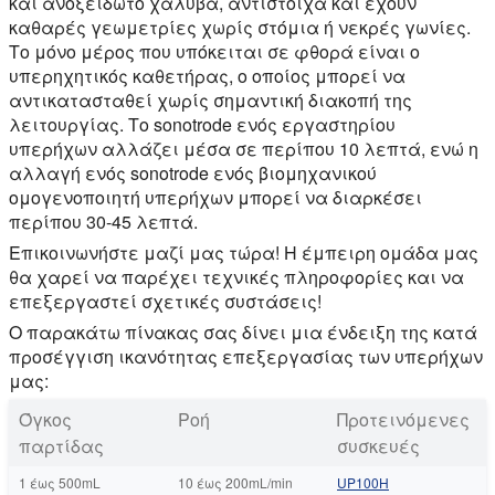
και ανοξείδωτο χάλυβα, αντίστοιχα και έχουν
καθαρές γεωμετρίες χωρίς στόμια ή νεκρές γωνίες.
Το μόνο μέρος που υπόκειται σε φθορά είναι ο
υπερηχητικός καθετήρας, ο οποίος μπορεί να
αντικατασταθεί χωρίς σημαντική διακοπή της
λειτουργίας. Το sonotrode ενός εργαστηρίου
υπερήχων αλλάζει μέσα σε περίπου 10 λεπτά, ενώ η
αλλαγή ενός sonotrode ενός βιομηχανικού
ομογενοποιητή υπερήχων μπορεί να διαρκέσει
περίπου 30-45 λεπτά.
Επικοινωνήστε μαζί μας τώρα! Η έμπειρη ομάδα μας
θα χαρεί να παρέχει τεχνικές πληροφορίες και να
επεξεργαστεί σχετικές συστάσεις!
Ο παρακάτω πίνακας σας δίνει μια ένδειξη της κατά
προσέγγιση ικανότητας επεξεργασίας των υπερήχων
μας:
Όγκος
Ροή
Προτεινόμενες
παρτίδας
συσκευές
1 έως 500mL
10 έως 200mL/min
UP100Η