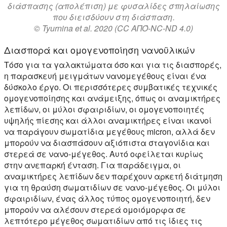
διάσπασης (απολέπιση) με φυσαλίδες σπηλαίωσης
που διεισδύουν στη διάσπαση.
© Tyurnina et al. 2020
(CC ΑΠΌ-NC-ND 4.0)
Διασπορά και ομογενοποίηση νανοϋλικών
Τόσο για τα γαλακτώματα όσο και για τις διασπορές,
η παρασκευή μειγμάτων νανομεγέθους είναι ένα
δύσκολο έργο. Οι περισσότερες συμβατικές τεχνικές
ομογενοποίησης και ανάμειξης, όπως οι αναμικτήρες
λεπίδων, οι μύλοι σφαιριδίων, οι ομογενοποιητές
υψηλής πίεσης και άλλοι αναμικτήρες είναι ικανοί
να παράγουν σωματίδια μεγέθους micron, αλλά δεν
μπορούν να διασπάσουν αξιόπιστα σταγονίδια και
στερεά σε νανο-μέγεθος. Αυτό οφείλεται κυρίως
στην ανεπαρκή ένταση. Για παράδειγμα, οι
αναμικτήρες λεπίδων δεν παρέχουν αρκετή διάτμηση
για τη θραύση σωματιδίων σε νανο-μέγεθος. Οι μύλοι
σφαιριδίων, ένας άλλος τύπος ομογενοποιητή, δεν
μπορούν να αλέσουν στερεά ομοιόμορφα σε
λεπτότερο μέγεθος σωματιδίων από τις ίδιες τις