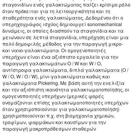
σταγονιδίων ενός γαλακτώματος παίζει κρίσιμο ρόλο
όταν πρόκειται για τη λειτουργικότητα και τη
σταθερότητα ενός γαλακτώματος. Δεδομένου ότι ο
υπερηχογράφος ισχύος δημιουργεί sonomechanical
δυνάμεις, οι οποίες διασπούν τα σταγονίδια και τα
μειώνουν σε λεπτά σταγονίδια, υπερήχηση είναι μια
πολύ δημοφιλής μέθοδος για την παραγωγή μικρο-
και νανο-γαλακτώματα. Οι ομογενοποιητές
υπερήχων είναι ένα αξιόπιστο εργαλείο για την
παραγωγή γαλακτωμάτων O / W και W / O,
αντίστροφα γαλακτώματα, διπλά γαλακτώματα (O /
W / O, W / O / W), μίνι-γαλακτώματα καθώς και
γαλακτώματα Pickering. Με βάση αυτή την ευελιξία
και την αξιόπιστη ικανότητα γαλακτωματοποίησης, οι
ομογενοποιητές υπερήχων (μερικές φορές
ονομάζονται επίσης γαλακτωματοποιητές υπερήχων
όταν χρησιμοποιούνται για γαλακτωματοποίηση)
χρησιμοποιούνται π.χ. στη βιομηχανία χημικών,
τροφίμων, φαρμάκων και καυσίμων για την
παραγωγή μακροπρόθεσμων σταθερών