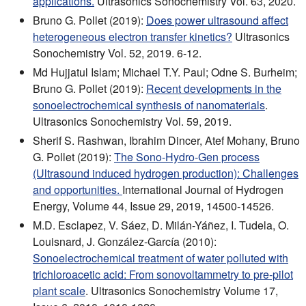
applications.
Ultrasonics Sonochemistry Vol. 63, 2020.
Bruno G. Pollet (2019):
Does power ultrasound affect
heterogeneous electron transfer kinetics?
Ultrasonics
Sonochemistry Vol. 52, 2019. 6-12.
Md Hujjatul Islam; Michael T.Y. Paul; Odne S. Burheim;
Bruno G. Pollet (2019):
Recent developments in the
sonoelectrochemical synthesis of nanomaterials
.
Ultrasonics Sonochemistry Vol. 59, 2019.
Sherif S. Rashwan, Ibrahim Dincer, Atef Mohany, Bruno
G. Pollet (2019):
The Sono-Hydro-Gen process
(Ultrasound induced hydrogen production): Challenges
and opportunities.
International Journal of Hydrogen
Energy, Volume 44, Issue 29, 2019, 14500-14526.
M.D. Esclapez, V. Sáez, D. Milán-Yáñez, I. Tudela, O.
Louisnard, J. González-García (2010):
Sonoelectrochemical treatment of water polluted with
trichloroacetic acid: From sonovoltammetry to pre-pilot
plant scale
. Ultrasonics Sonochemistry Volume 17,