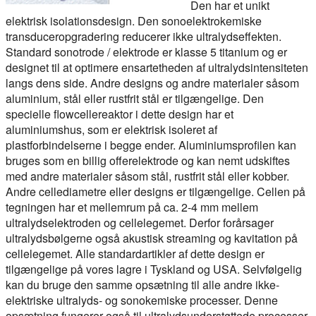
Den har et unikt
elektrisk isolationsdesign. Den sonoelektrokemiske
transduceropgradering reducerer ikke ultralydseffekten.
Standard sonotrode / elektrode er klasse 5 titanium og er
designet til at optimere ensartetheden af ultralydsintensiteten
langs dens side. Andre designs og andre materialer såsom
aluminium, stål eller rustfrit stål er tilgængelige. Den
specielle flowcellereaktor i dette design har et
aluminiumshus, som er elektrisk isoleret af
plastforbindelserne i begge ender. Aluminiumsprofilen kan
bruges som en billig offerelektrode og kan nemt udskiftes
med andre materialer såsom stål, rustfrit stål eller kobber.
Andre cellediametre eller designs er tilgængelige. Cellen på
tegningen har et mellemrum på ca. 2-4 mm mellem
ultralydselektroden og cellelegemet. Derfor forårsager
ultralydsbølgerne også akustisk streaming og kavitation på
cellelegemet. Alle standardartikler af dette design er
tilgængelige på vores lagre i Tyskland og USA. Selvfølgelig
kan du bruge den samme opsætning til alle andre ikke-
elektriske ultralyds- og sonokemiske processer. Denne
opsætning fungerer også til ultralydsunderstøttede processer