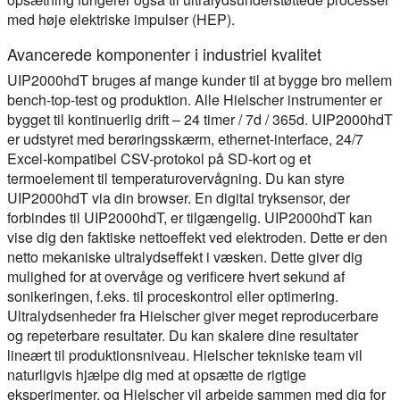
med høje elektriske impulser (HEP).
Avancerede komponenter i industriel kvalitet
UIP2000hdT bruges af mange kunder til at bygge bro mellem
bench-top-test og produktion. Alle Hielscher instrumenter er
bygget til kontinuerlig drift – 24 timer / 7d / 365d. UIP2000hdT
er udstyret med berøringsskærm, ethernet-interface, 24/7
Excel-kompatibel CSV-protokol på SD-kort og et
termoelement til temperaturovervågning. Du kan styre
UIP2000hdT via din browser. En digital tryksensor, der
forbindes til UIP2000hdT, er tilgængelig. UIP2000hdT kan
vise dig den faktiske nettoeffekt ved elektroden. Dette er den
netto mekaniske ultralydseffekt i væsken. Dette giver dig
mulighed for at overvåge og verificere hvert sekund af
sonikeringen, f.eks. til proceskontrol eller optimering.
Ultralydsenheder fra Hielscher giver meget reproducerbare
og repeterbare resultater. Du kan skalere dine resultater
lineært til produktionsniveau. Hielscher tekniske team vil
naturligvis hjælpe dig med at opsætte de rigtige
eksperimenter, og Hielscher vil arbejde sammen med dig for