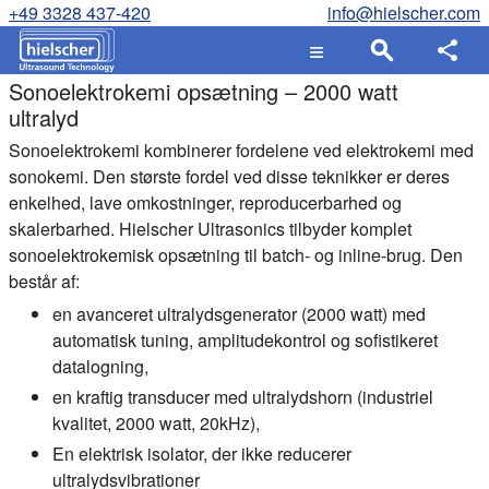
+49 3328 437-420
info@hielscher.com
Sonoelektrokemi opsætning – 2000 watt
ultralyd
Sonoelektrokemi kombinerer fordelene ved elektrokemi med
sonokemi. Den største fordel ved disse teknikker er deres
enkelhed, lave omkostninger, reproducerbarhed og
skalerbarhed. Hielscher Ultrasonics tilbyder komplet
sonoelektrokemisk opsætning til batch- og inline-brug. Den
består af:
en avanceret ultralydsgenerator (2000 watt) med
automatisk tuning, amplitudekontrol og sofistikeret
datalogning,
en kraftig transducer med ultralydshorn (industriel
kvalitet, 2000 watt, 20kHz),
En elektrisk isolator, der ikke reducerer
ultralydsvibrationer