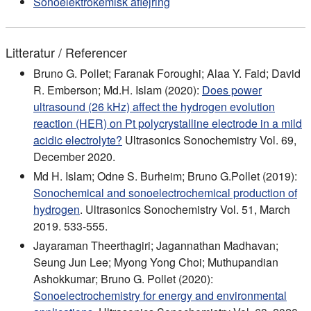
Sonoelektrokemisk aflejring
Litteratur / Referencer
Bruno G. Pollet; Faranak Foroughi; Alaa Y. Faid; David
R. Emberson; Md.H. Islam (2020):
Does power
ultrasound (26 kHz) affect the hydrogen evolution
reaction (HER) on Pt polycrystalline electrode in a mild
acidic electrolyte?
Ultrasonics Sonochemistry Vol. 69,
December 2020.
Md H. Islam; Odne S. Burheim; Bruno G.Pollet (2019):
Sonochemical and sonoelectrochemical production of
hydrogen
. Ultrasonics Sonochemistry Vol. 51, March
2019. 533-555.
Jayaraman Theerthagiri; Jagannathan Madhavan;
Seung Jun Lee; Myong Yong Choi; Muthupandian
Ashokkumar; Bruno G. Pollet (2020):
Sonoelectrochemistry for energy and environmental