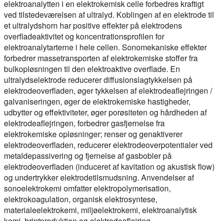
elektroanalytten i en elektrokemisk celle forbedres kraftigt
ved tilstedeværelsen af ultralyd. Koblingen af en elektrode til
et ultralydshorn har positive effekter på elektrodens
overfladeaktivitet og koncentrationsprofilen for
elektroanalytarterne i hele cellen. Sonomekaniske effekter
forbedrer massetransporten af elektrokemiske stoffer fra
bulkopløsningen til den elektroaktive overflade. En
ultralydselektrode reducerer diffusionslagtykkelsen på
elektrodeoverfladen, øger tykkelsen af elektrodeaflejringen /
galvaniseringen, øger de elektrokemiske hastigheder,
udbytter og effektiviteter, øger porøsiteten og hårdheden af
elektrodeaflejringen, forbedrer gasfjernelse fra
elektrokemiske opløsninger; renser og genaktiverer
elektrodeoverfladen, reducerer elektrodeoverpotentialer ved
metaldepassivering og fjernelse af gasbobler på
elektrodeoverfladen (induceret af kavitation og akustisk flow)
og undertrykker elektrodetilsmudsning. Anvendelser af
sonoelektrokemi omfatter elektropolymerisation,
elektrokoagulation, organisk elektrosyntese,
materialeelektrokemi, miljøelektrokemi, elektroanalytisk
kemi, brintproduktion og elektrodeaflejring.