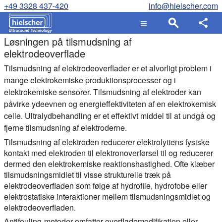
+49 3328 437-420
info@hielscher.com
Løsningen på tilsmudsning af
elektrodeoverflade
Tilsmudsning af elektrodeoverflader er et alvorligt problem i
mange elektrokemiske produktionsprocesser og i
elektrokemiske sensorer. Tilsmudsning af elektroder kan
påvirke ydeevnen og energieffektiviteten af en elektrokemisk
celle. Ultralydbehandling er et effektivt middel til at undgå og
fjerne tilsmudsning af elektroderne.
Tilsmudsning af elektroden reducerer elektrolyttens fysiske
kontakt med elektroden til elektronoverførsel til og reducerer
dermed den elektrokemiske reaktionshastighed. Ofte klæber
tilsmudsningsmidlet til visse strukturelle træk på
elektrodeoverfladen som følge af hydrofile, hydrofobe eller
elektrostatiske interaktioner mellem tilsmudsningsmidlet og
elektrodeoverfladen.
Antifouling-metoder omfatter overflademodifikation eller