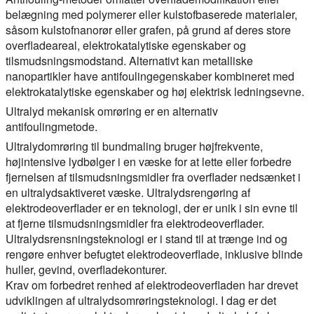
belægning med polymerer eller kulstofbaserede materialer,
såsom kulstofnanorør eller grafen, på grund af deres store
overfladeareal, elektrokatalytiske egenskaber og
tilsmudsningsmodstand. Alternativt kan metalliske
nanopartikler have antifoulingegenskaber kombineret med
elektrokatalytiske egenskaber og høj elektrisk ledningsevne.
Ultralyd mekanisk omrøring er en alternativ
antifoulingmetode.
Ultralydomrøring til bundmaling bruger højfrekvente,
højintensive lydbølger i en væske for at lette eller forbedre
fjernelsen af tilsmudsningsmidler fra overflader nedsænket i
en ultralydsaktiveret væske. Ultralydsrengøring af
elektrodeoverflader er en teknologi, der er unik i sin evne til
at fjerne tilsmudsningsmidler fra elektrodeoverflader.
Ultralydsrensningsteknologi er i stand til at trænge ind og
rengøre enhver befugtet elektrodeoverflade, inklusive blinde
huller, gevind, overfladekonturer.
Krav om forbedret renhed af elektrodeoverfladen har drevet
udviklingen af ultralydsomrøringsteknologi. I dag er det