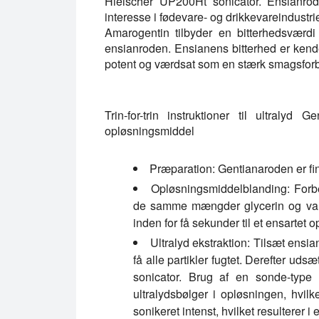
Hielscher UP200Ht sonicator. Ensianrod
interesse i fødevare- og drikkevareindustri
Amarogentin tilbyder en bitterhedsværd
ensianroden. Ensianens bitterhed er kende
potent og værdsat som en stærk smagsforb
Trin-for-trin instruktioner til ultraly
opløsningsmiddel
Præparation:
Gentianaroden er finm
Opløsningsmiddelblanding:
Forbe
de samme mængder glycerin og vand
inden for få sekunder til et ensartet 
Ultralyd ekstraktion:
Tilsæt ensianr
få alle partikler fugtet. Derefter ud
sonicator. Brug af en sonde-type 
ultralydsbølger i opløsningen, hvilk
sonikeret intenst, hvilket resulterer i 