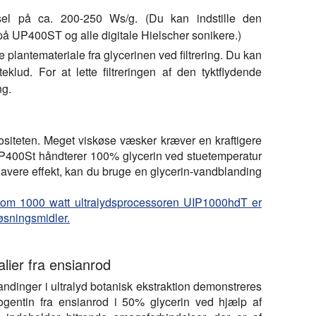
rsel på ca. 200-250 Ws/g. (Du kan indstille den
å UP400ST og alle digitale Hielscher sonikere.)
e plantemateriale fra glycerinen ved filtrering. Du kan
teklud. For at lette filtreringen af den tyktflydende
ng.
kositeten. Meget viskøse væsker kræver en kraftigere
 UP400St håndterer 100% glycerin ved stuetemperatur
avere effekt, kan du bruge en glycerin-vandblanding
åsom 1000 watt ultralydsprocessoren UIP1000hdT er
løsningsmidler.
alier fra ensianrod
ndinger i ultralyd botanisk ekstraktion demonstreres
rogentin fra ensianrod i 50% glycerin ved hjælp af