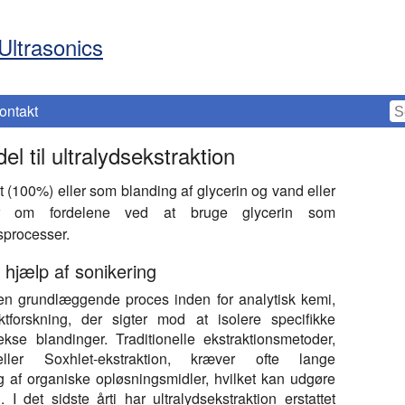
Ultrasonics
ontakt
l til ultralydsekstraktion
t (100%) eller som blanding af glycerin og vand eller
Lær om fordelene ved at bruge glycerin som
sprocesser.
d hjælp af sonikering
 en grundlæggende proces inden for analytisk kemi,
tforskning, der sigter mod at isolere specifikke
se blandinger. Traditionelle ekstraktionsmetoder,
ler Soxhlet-ekstraktion, kræver ofte lange
g af organiske opløsningsmidler, hvilket kan udgøre
 I det sidste årti har ultralydsekstraktion erstattet