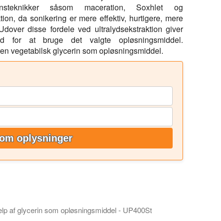
ktionsteknikker såsom maceration, Soxhlet og
ion, da sonikering er mere effektiv, hurtigere, mere
 Udover disse fordele ved ultralydsekstraktion giver
d for at bruge det valgte opløsningsmiddel.
ren vegetabilsk glycerin som opløsningsmiddel.
om oplysninger
jælp af glycerin som opløsningsmiddel - UP400St
ene ved at udvinde potente bioaktive forbindelser fra urteblade 