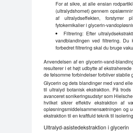
For at sikre, at alle ensian rodparti
(ultralydshornet) gennem opslæmning
af ultralydseffekten, forstyrrer 
fytokemikalier i glycerin-vandopløsni
Filtrering:
Efter ultralydsekstrak
vandblandingen ved filtrering. Du k
forbedret filtrering skal du bruge vaku
Anvendelsen af en glycerin-vand-blandi
resulterer i et højt udbytte af ekstraherede 
de følsomme forbindelser forbliver stabil
Glycerin og dets blandinger med vand elle
til ultralyd botanisk ekstraktion. På trod
avanceret sonikeringsudstyr som Hielscher
hvilket sikrer effektiv ekstraktion af 
opløsningsmiddelsammensætningen og udnyt
ekstraktion til en kraftfuld teknik til isoleri
Ultralyd-asistedekstraktion i glycerin