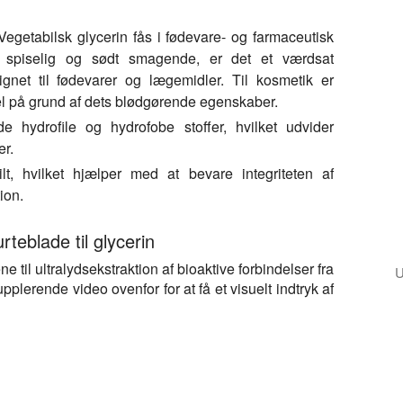
egetabilsk glycerin fås i fødevare- og farmaceutisk
ri, spiselig og sødt smagende, er det et værdsat
ignet til fødevarer og lægemidler. Til kosmetik er
el på grund af dets blødgørende egenskaber.
hydrofile og hydrofobe stoffer, hvilket udvider
er.
t, hvilket hjælper med at bevare integriteten af
ion.
rteblade til glycerin
e til ultralydsekstraktion af bioaktive forbindelser fra
U
pplerende video ovenfor for at få et visuelt indtryk af