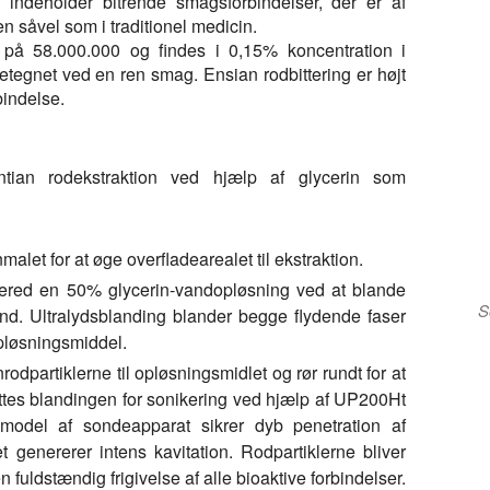
 indeholder bitrende smagsforbindelser, der er af
en såvel som i traditionel medicin.
i på 58.000.000 og findes i 0,15% koncentration i
tegnet ved en ren smag. Ensian rodbittering er højt
indelse.
d Gentian rodekstraktion ved hjælp af glycerin som
alet for at øge overfladearealet til ekstraktion.
red en 50% glycerin-vandopløsning ved at blande
S
. Ultralydsblanding blander begge flydende faser
opløsningsmiddel.
odpartiklerne til opløsningsmidlet og rør rundt for at
sættes blandingen for sonikering ved hjælp af UP200Ht
model af sondeapparat sikrer dyb penetration af
et genererer intens kavitation. Rodpartiklerne bliver
en fuldstændig frigivelse af alle bioaktive forbindelser.