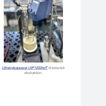
nde egenskaber og dets evne til at bevare stabiliteten og styrken
Ultralydsapparat UIP1000hdT
til botanisk
ekstraktion.