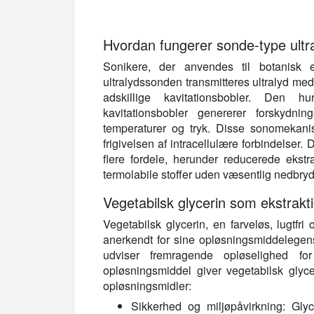
Vegetabilsk glycerin er et ideelt ekstrak
Hvordan fungerer sonde-type ultra
Sonikere, der anvendes til botanisk ek
ultralydssonden transmitteres ultralyd med 
adskillige kavitationsbobler. Den 
kavitationsbobler genererer forskydnin
temperaturer og tryk. Disse sonomekanisk
frigivelsen af intracellulære forbindelser.
flere fordele, herunder reducerede ekstr
termolabile stoffer uden væsentlig nedbry
Vegetabilsk glycerin som ekstrakt
Vegetabilsk glycerin, en farveløs, lugtfri 
anerkendt for sine opløsningsmiddelegensk
udviser fremragende opløselighed f
opløsningsmiddel giver vegetabilsk glyceri
opløsningsmidler:
Sikkerhed og miljøpåvirkning:
Glyce