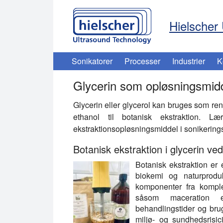
Hielscher 
Sonikatorer
Processer
Industrier
K
Glycerin som opløsningsmidde
Glycerin eller glycerol kan bruges som ren
ethanol til botanisk ekstraktion. 
ekstraktionsopløsningsmiddel i sonikering
Botanisk ekstraktion i glycerin ve
Botanisk ekstraktion er
biokemi og naturproduk
komponenter fra komplek
såsom maceration el
behandlingstider og bru
miljø- og sundhedsrisici.