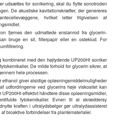
kler udsættes for sonikering, skal du flytte sonotroden
en. De akustiske kavitationskræfter, der genereres
plantecellevæggene, hvilket letter frigivelsen af
ngsmidlet.
tion fjernes den udmattede ensianrod fra glycerin-
an bruge en sil, filterpapir eller en osteklud. For
umfiltrering.
ng kombineret med den højtydende UP200Ht soniker
fytokemikalier. De milde forhold for glycerin sikrer, at
e gennem hele processen.
r ethanol giver alsidige opløsningsmiddelmuligheder
s af udfordringerne ved glycerins høje viskositet kan
 UP200Ht effektivt håndtere disse opløsningsmidler,
værdifulde fytokemikalier. Evnen til at skræddersy
te kraften i ultralydsbølger gør ultralydassisteret
ng af bioaktive forbindelser fra plantematerialer.