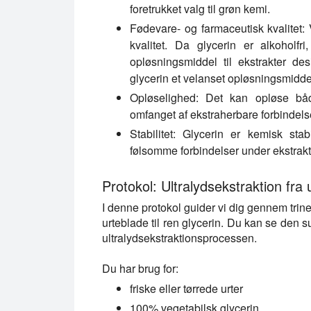
foretrukket valg til grøn kemi.
Fødevare- og farmaceutisk kvalitet:
V
kvalitet. Da glycerin er alkoholf
opløsningsmiddel til ekstrakter des
glycerin et velanset opløsningsmidd
Opløselighed:
Det kan opløse både 
omfanget af ekstraherbare forbindels
Stabilitet:
Glycerin er kemisk stabil
følsomme forbindelser under ekstrakt
Protokol: Ultralydsekstraktion fra u
I denne protokol guider vi dig gennem trinen
urteblade til ren glycerin. Du kan se den su
ultralydsekstraktionsprocessen.
Du har brug for:
friske eller tørrede urter
100% vegetabilsk glycerin