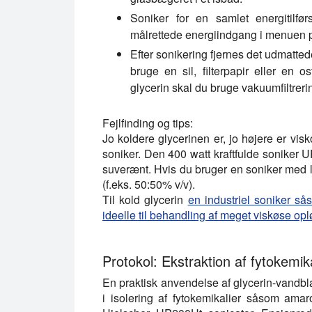
Soniker for en samlet energitilfø
målrettede energiindgang i menuen p
Efter sonikering fjernes det udmatted
bruge en sil, filterpapir eller en os
glycerin skal du bruge vakuumfiltreri
Fejlfinding og tips:
Jo koldere glycerinen er, jo højere er vis
soniker. Den 400 watt kraftfulde soniker
suverænt. Hvis du bruger en soniker med l
(f.eks. 50:50% v/v).
Til kold glycerin
en industriel soniker s
ideelle til behandling af meget viskøse op
Protokol: Ekstraktion af fytokemik
En praktisk anvendelse af glycerin-vandbla
i isolering af fytokemikalier såsom ama