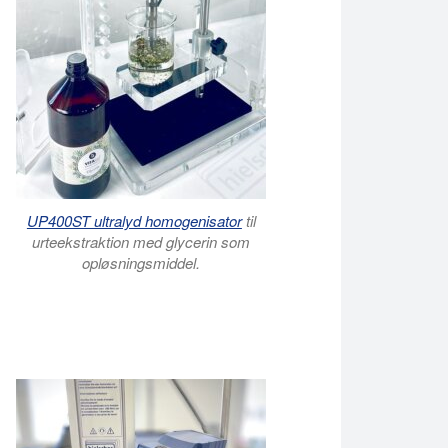
UP400ST ultralyd homogenisator
til
urteekstraktion med glycerin som
opløsningsmiddel.
i glycerin ved hjælp af en sonde-type soniker. Udfordringen ved