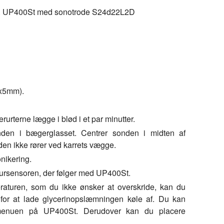
eks. UP400St med sonotrode S24d22L2D
5x5mm).
rurterne lægge i blød i et par minutter.
en i bægerglasset. Centrer sonden i midten af
den ikke rører ved karrets vægge.
onikering.
rsensoren, der følger med UP400St.
raturen, som du ikke ønsker at overskride, kan du
for at lade glycerinopslæmningen køle af. Du kan
i menuen på UP400St. Derudover kan du placere