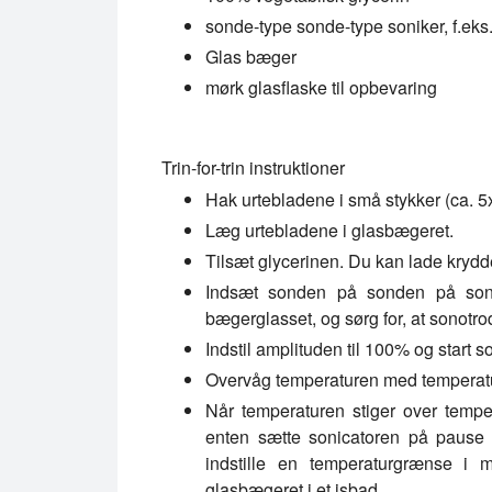
sonde-type sonde-type soniker, f.
Glas bæger
mørk glasflaske til opbevaring
Trin-for-trin instruktioner
Hak urtebladene i små stykker (ca. 
Læg urtebladene i glasbægeret.
Tilsæt glycerinen. Du kan lade krydde
Indsæt sonden på sonden på sond
bægerglasset, og sørg for, at sonotro
Indstil amplituden til 100% og start s
Overvåg temperaturen med temperatu
Når temperaturen stiger over tempe
enten sætte sonicatoren på pause 
indstille en temperaturgrænse 
glasbægeret i et isbad.