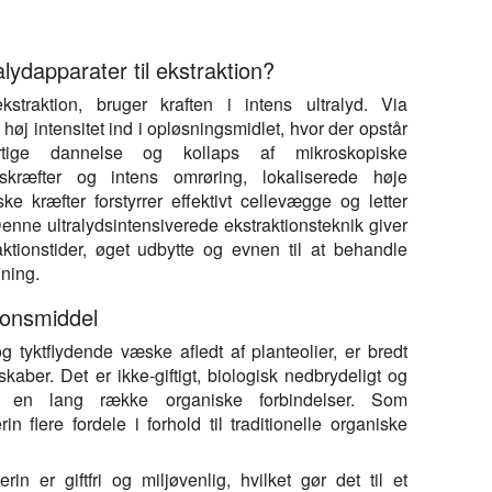
tionsopløsningsmiddel på grund af dets ikke-giftige, ikke-irritere
lydapparater til ekstraktion?
straktion, bruger kraften i intens ultralyd. Via
høj intensitet ind i opløsningsmidlet, hvor der opstår
hurtige dannelse og kollaps af mikroskopiske
gskræfter og intens omrøring, lokaliserede høje
e kræfter forstyrrer effektivt cellevægge og letter
 Denne ultralydsintensiverede ekstraktionsteknik giver
aktionstider, øget udbytte og evnen til at behandle
dning.
ionsmiddel
og tyktflydende væske afledt af planteolier, er bredt
aber. Det er ikke-giftigt, biologisk nedbrydeligt og
or en lang række organiske forbindelser. Som
n flere fordele i forhold til traditionelle organiske
rin er giftfri og miljøvenlig, hvilket gør det til et