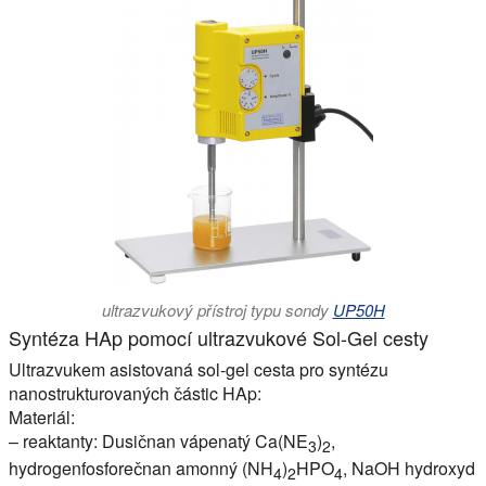
ultrazvukový přístroj typu sondy
UP50H
Syntéza HAp pomocí ultrazvukové Sol-Gel cesty
Ultrazvukem asistovaná sol-gel cesta pro syntézu
nanostrukturovaných částic HAp:
Materiál:
– reaktanty: Dusičnan vápenatý Ca(NE
)
,
3
2
hydrogenfosforečnan amonný (NH
)
HPO
, NaOH hydroxyd
4
2
4