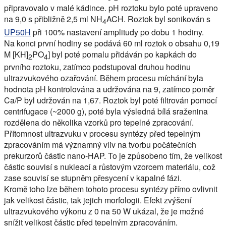
připravovalo v malé kádince. pH roztoku bylo poté upraveno
na 9,0 s přibližně 2,5 ml NH
ACH. Roztok byl sonikován s
4
UP50H
při 100% nastavení amplitudy po dobu 1 hodiny.
Na konci první hodiny se podává 60 ml roztok o obsahu 0,19
M [KH]
PO
] byl poté pomalu přidáván po kapkách do
2
4
prvního roztoku, zatímco podstupoval druhou hodinu
ultrazvukového ozařování. Během procesu míchání byla
hodnota pH kontrolována a udržována na 9, zatímco poměr
Ca/P byl udržován na 1,67. Roztok byl poté filtrován pomocí
centrifugace (~2000 g), poté byla výsledná bílá sraženina
rozdělena do několika vzorků pro tepelné zpracování.
Přítomnost ultrazvuku v procesu syntézy před tepelným
zpracováním má významný vliv na tvorbu počátečních
prekurzorů částic nano-HAP. To je způsobeno tím, že velikost
částic souvisí s nukleací a růstovým vzorcem materiálu, což
zase souvisí se stupněm přesycení v kapalné fázi.
Kromě toho lze během tohoto procesu syntézy přímo ovlivnit
jak velikost částic, tak jejich morfologii. Efekt zvýšení
ultrazvukového výkonu z 0 na 50 W ukázal, že je možné
snížit velikost částic před tepelným zpracováním.