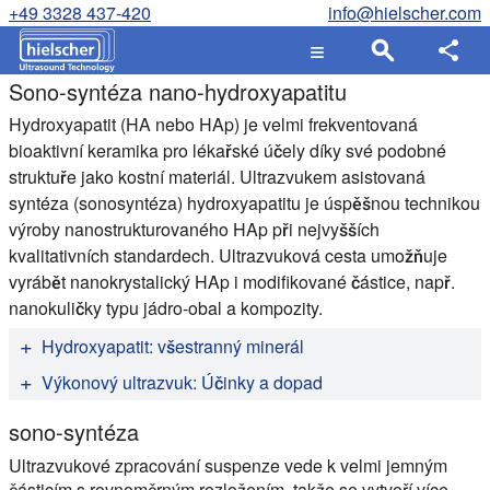
+49 3328 437-420
info@hielscher.com
Sono-syntéza nano-hydroxyapatitu
Hydroxyapatit (HA nebo HAp) je velmi frekventovaná
bioaktivní keramika pro lékařské účely díky své podobné
struktuře jako kostní materiál. Ultrazvukem asistovaná
syntéza (sonosyntéza) hydroxyapatitu je úspěšnou technikou
výroby nanostrukturovaného HAp při nejvyšších
kvalitativních standardech. Ultrazvuková cesta umožňuje
vyrábět nanokrystalický HAp i modifikované částice, např.
nanokuličky typu jádro-obal a kompozity.
Hydroxyapatit: všestranný minerál
Hydroxylapatit nebo hydroxyapatit (HAp, také HA) je
Výkonový ultrazvuk: Účinky a dopad
přirozeně se vyskytující minerální forma apatitu vápenatého
Sonikace je popisována jako proces, při kterém se používá
sono-syntéza
se vzorcem Ca
(PO
)
(OH). Pro označení, že krystalová
5
4
3
akustické pole, které je spojeno s kapalným prostředím.
jednotková buňka se skládá ze dvou entit, se obvykle píše
Ultrazvukové vlny se šíří v kapalině a vytvářejí střídavé cykly
Ultrazvukové zpracování suspenze vede k velmi jemným
Ca
(PO
)
(OH)
. Hydroxylapatit je hydroxylový koncový
částicím s rovnoměrným rozložením, takže se vytvoří více