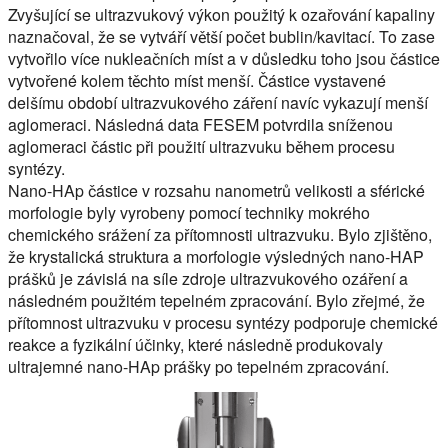
Zvyšující se ultrazvukový výkon použitý k ozařování kapaliny
naznačoval, že se vytváří větší počet bublin/kavitací. To zase
vytvořilo více nukleačních míst a v důsledku toho jsou částice
vytvořené kolem těchto míst menší. Částice vystavené
delšímu období ultrazvukového záření navíc vykazují menší
aglomeraci. Následná data FESEM potvrdila sníženou
aglomeraci částic při použití ultrazvuku během procesu
syntézy.
Nano-HAp částice v rozsahu nanometrů velikosti a sférické
morfologie byly vyrobeny pomocí techniky mokrého
chemického srážení za přítomnosti ultrazvuku. Bylo zjištěno,
že krystalická struktura a morfologie výsledných nano-HAP
prášků je závislá na síle zdroje ultrazvukového ozáření a
následném použitém tepelném zpracování. Bylo zřejmé, že
přítomnost ultrazvuku v procesu syntézy podporuje chemické
reakce a fyzikální účinky, které následně produkovaly
ultrajemné nano-HAp prášky po tepelném zpracování.