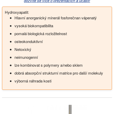
dozvíte se více o prezentacích a účasti!
Hydroxyapatit:
Hlavní anorganický minerál fosforečnan vápenatý
vysoká biokompatibilita
pomalá biologická rozložitelnost
osteokonduktivní
Netoxický
neimunogenní
lze kombinovat s polymery a/nebo sklem
dobrá absorpční strukturní matrice pro další molekuly
výborná náhrada kosti