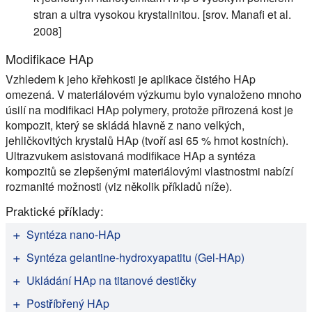
stran a ultra vysokou krystalinitou. [srov. Manafi et al.
2008]
Modifikace HAp
Vzhledem k jeho křehkosti je aplikace čistého HAp
omezená. V materiálovém výzkumu bylo vynaloženo mnoho
úsilí na modifikaci HAp polymery, protože přirozená kost je
kompozit, který se skládá hlavně z nano velkých,
jehličkovitých krystalů HAp (tvoří asi 65 % hmot kostních).
Ultrazvukem asistovaná modifikace HAp a syntéza
kompozitů se zlepšenými materiálovými vlastnostmi nabízí
rozmanité možnosti (viz několik příkladů níže).
Praktické příklady:
Syntéza nano-HAp
Ve studii Poinern et al. (2009) Hielscher
UP50H
ultrazvuk
Syntéza gelantine-hydroxyapatitu (Gel-HAp)
typu sondy byl úspěšně použit pro sono-syntézu HAp. S
Brundavanam a jeho spolupracovníci úspěšně připravili
Ukládání HAp na titanové destičky
nárůstem ultrazvukové energie se zmenšovala velikost částic
kompozit gelantine-hydroxyapatit (Gel-HAp) za mírných
Ozhukil Kollatha et al. (2013) pokryli Ti desky
Postříbřený HAp
krystalitů HAp. Nanostrukturovaný hydroxyapatit (HAp) byl
podmínek sonikace. Pro přípravu gelantinu-hydroxyapatitu