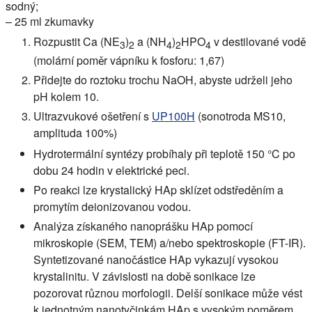
sodný;
– 25 ml zkumavky
Rozpustit Ca (NE
)
a (NH
)
HPO
v destilované vodě
3
2
4
2
4
(molární poměr vápníku k fosforu: 1,67)
Přidejte do roztoku trochu NaOH, abyste udrželi jeho
pH kolem 10.
Ultrazvukové ošetření s
UP100H
(sonotroda MS10,
amplituda 100%)
Hydrotermální syntézy probíhaly při teplotě 150 °C po
dobu 24 hodin v elektrické peci.
Po reakci lze krystalický HAp sklízet odstředěním a
promytím deionizovanou vodou.
Analýza získaného nanoprášku HAp pomocí
mikroskopie (SEM, TEM) a/nebo spektroskopie (FT-IR).
Syntetizované nanočástice HAp vykazují vysokou
krystalinitu. V závislosti na době sonikace lze
pozorovat různou morfologii. Delší sonikace může vést
k jednotným nanotyčinkám HAp s vysokým poměrem