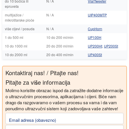
do 10 bočica ili
N / A
VialTweeter
epruveta
multijažice /
N / A
UIP400MTP
mikrotitarske ploče
više cijevi / posuda
N / A
CupHorn
1 do 500 ml
10 do 200 ml/min
UP100H
10 do 1000 ml
20 do 200 ml/min
UP200Ht
,
UP200St
10 do 2000 ml
20 do 400 ml/min
UP400St
Kontaktiraj nas! / Pitajte nas!
Pitajte za više informacija
Molimo koristite obrazac ispod da zatražite dodatne informacije
o ultrazvučnim procesorima, aplikacijama i cijeni. Biće nam
drago da razgovaramo o vašem procesu sa vama i da vam
ponudimo ultrazvučni sistem koji zadovoljava vaše zahteve!
Email adresa (obavezno)