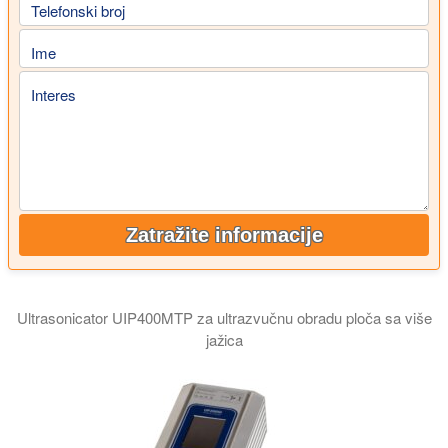
Telefonski broj
Ime
Interes
Zatražite informacije
Ultrasonicator UIP400MTP za ultrazvučnu obradu ploča sa više
jažica
Video prikazuje ultrazvučni sistem za pripremu uzoraka UIP400