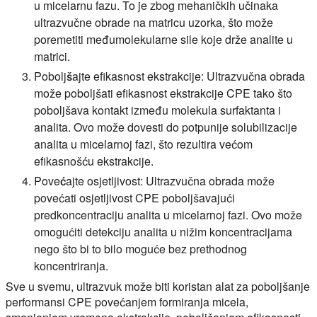
u micelarnu fazu. To je zbog mehaničkih učinaka
ultrazvučne obrade na matricu uzorka, što može
poremetiti međumolekularne sile koje drže analite u
matrici.
Poboljšajte efikasnost ekstrakcije:
Ultrazvučna obrada
može poboljšati efikasnost ekstrakcije CPE tako što
poboljšava kontakt između molekula surfaktanta i
analita. Ovo može dovesti do potpunije solubilizacije
analita u micelarnoj fazi, što rezultira većom
efikasnošću ekstrakcije.
Povećajte osjetljivost:
Ultrazvučna obrada može
povećati osjetljivost CPE poboljšavajući
predkoncentraciju analita u micelarnoj fazi. Ovo može
omogućiti detekciju analita u nižim koncentracijama
nego što bi to bilo moguće bez prethodnog
koncentriranja.
Sve u svemu, ultrazvuk može biti koristan alat za poboljšanje
performansi CPE povećanjem formiranja micela,