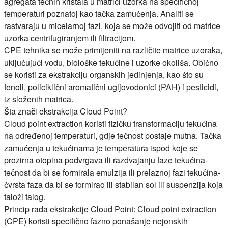
agregata tečnih kristala u matrici uzorka na specifičnoj
temperaturi poznatoj kao tačka zamućenja. Analiti se
rastvaraju u micelarnoj fazi, koja se može odvojiti od matrice
uzorka centrifugiranjem ili filtracijom.
CPE tehnika se može primijeniti na različite matrice uzoraka,
uključujući vodu, biološke tekućine i uzorke okoliša. Obično
se koristi za ekstrakciju organskih jedinjenja, kao što su
fenoli, policiklični aromatični ugljovodonici (PAH) i pesticidi,
iz složenih matrica.
Šta znači ekstrakcija Cloud Point?
Cloud point extraction
koristi fizičku transformaciju tekućina
na određenoj temperaturi, gdje tečnost postaje mutna. Tačka
zamućenja u tekućinama je temperatura ispod koje se
prozirna otopina podvrgava ili razdvajanju faze tekućina-
tečnost da bi se formirala emulzija ili prelaznoj fazi tekućina-
čvrsta faza da bi se formirao ili stabilan sol ili suspenzija koja
taloži talog.
Princip rada ekstrakcije Cloud Point:
Cloud point extraction
(CPE)
koristi specifično fazno ponašanje nejonskih