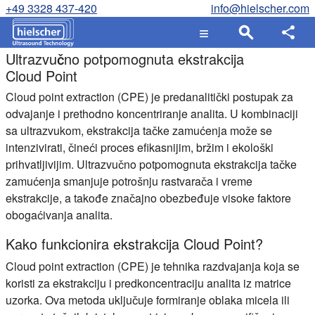
+49 3328 437-420
info@hielscher.com
Ultrazvučno potpomognuta ekstrakcija
Cloud Point
Cloud point extraction (CPE)
je predanalitički postupak za
odvajanje i prethodno koncentriranje analita. U kombinaciji
sa ultrazvukom, ekstrakcija tačke zamućenja može se
intenzivirati, čineći proces efikasnijim, bržim i ekološki
prihvatljivijim. Ultrazvučno potpomognuta ekstrakcija tačke
zamućenja smanjuje potrošnju rastvarača i vreme
ekstrakcije, a takođe značajno obezbeđuje visoke faktore
obogaćivanja analita.
Kako funkcionira ekstrakcija Cloud Point?
Cloud point extraction (CPE)
je tehnika razdvajanja koja se
koristi za ekstrakciju i predkoncentraciju analita iz matrice
uzorka. Ova metoda uključuje formiranje oblaka micela ili