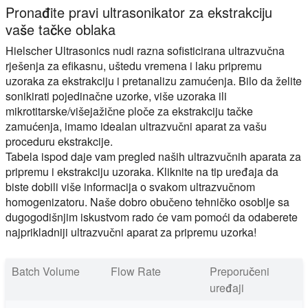
Pronađite pravi ultrasonikator za ekstrakciju
vaše tačke oblaka
Hielscher Ultrasonics nudi razna sofisticirana ultrazvučna
rješenja za efikasnu, uštedu vremena i laku pripremu
uzoraka za ekstrakciju i pretanalizu zamućenja. Bilo da želite
sonikirati pojedinačne uzorke, više uzoraka ili
mikrotitarske/višejažične ploče za ekstrakciju tačke
zamućenja, imamo idealan ultrazvučni aparat za vašu
proceduru ekstrakcije.
Tabela ispod daje vam pregled naših ultrazvučnih aparata za
pripremu i ekstrakciju uzoraka. Kliknite na tip uređaja da
biste dobili više informacija o svakom ultrazvučnom
homogenizatoru. Naše dobro obučeno tehničko osoblje sa
dugogodišnjim iskustvom rado će vam pomoći da odaberete
najprikladniji ultrazvučni aparat za pripremu uzorka!
Batch Volume
Flow Rate
Preporučeni
uređaji