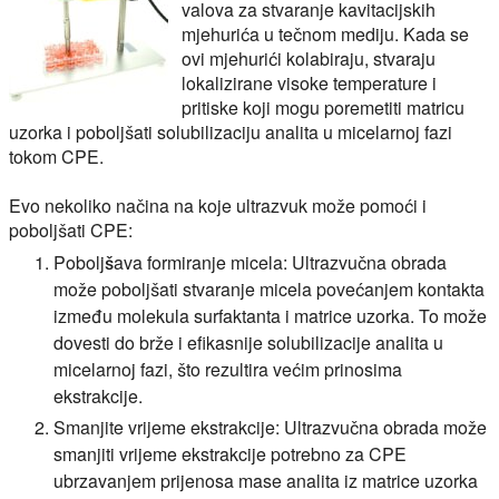
valova za stvaranje kavitacijskih
mjehurića u tečnom mediju. Kada se
ovi mjehurići kolabiraju, stvaraju
lokalizirane visoke temperature i
pritiske koji mogu poremetiti matricu
uzorka i poboljšati solubilizaciju analita u micelarnoj fazi
tokom CPE.
Evo nekoliko načina na koje ultrazvuk može pomoći i
poboljšati CPE:
Poboljšava formiranje micela:
Ultrazvučna obrada
može poboljšati stvaranje micela povećanjem kontakta
između molekula surfaktanta i matrice uzorka. To može
dovesti do brže i efikasnije solubilizacije analita u
micelarnoj fazi, što rezultira većim prinosima
ekstrakcije.
Smanjite vrijeme ekstrakcije:
Ultrazvučna obrada može
smanjiti vrijeme ekstrakcije potrebno za CPE
ubrzavanjem prijenosa mase analita iz matrice uzorka