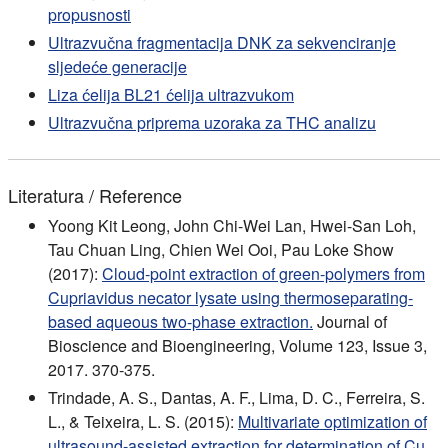
propusnosti
Ultrazvučna fragmentacija DNK za sekvenciranje
sljedeće generacije
Liza ćelija BL21 ćelija ultrazvukom
Ultrazvučna priprema uzoraka za THC analizu
Literatura / Reference
Yoong Kit Leong, John Chi-Wei Lan, Hwei-San Loh,
Tau Chuan Ling, Chien Wei Ooi, Pau Loke Show
(2017):
Cloud-point extraction of green-polymers from
Cupriavidus necator lysate using thermoseparating-
based aqueous two-phase extraction.
Journal of
Bioscience and Bioengineering, Volume 123, Issue 3,
2017. 370-375.
Trindade, A. S., Dantas, A. F., Lima, D. C., Ferreira, S.
L., & Teixeira, L. S. (2015):
Multivariate optimization of
ultrasound-assisted extraction for determination of Cu,