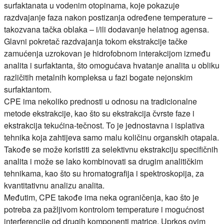
surfaktanata u vodenim otopinama, koje pokazuje
razdvajanje faza nakon postizanja određene temperature –
takozvana tačka oblaka – i/ili dodavanje helatnog agensa.
Glavni pokretač razdvajanja tokom ekstrakcije tačke
zamućenja uzrokovan je hidrofobnom interakcijom između
analita i surfaktanta, što omogućava hvatanje analita u obliku
različitih metalnih kompleksa u fazi bogate nejonskim
surfaktantom.
CPE ima nekoliko prednosti u odnosu na tradicionalne
metode ekstrakcije, kao što su ekstrakcija čvrste faze i
ekstrakcija tekućina-tečnost. To je jednostavna i isplativa
tehnika koja zahtijeva samo malu količinu organskih otapala.
Takođe se može koristiti za selektivnu ekstrakciju specifičnih
analita i može se lako kombinovati sa drugim analitičkim
tehnikama, kao što su hromatografija i spektroskopija, za
kvantitativnu analizu analita.
Međutim, CPE takođe ima neka ograničenja, kao što je
potreba za pažljivom kontrolom temperature i mogućnost
interferencije od drugih komponenti matrice. Uprkos ovim