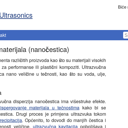
Biće
Ultrasonics
akt
aterijala (nanočestica)
ta različitih proizvoda kao što su materijali visokih
za performanse ili plastični kompoziti. Ultrazvučna
ica nano veličine u tečnosti, kao što su voda, ulje,
a
vučna disperzija nanočestica
ima višestruke efekte.
ispergovanje materijala u tečnostima
kako bi se
 čestica. Drugi proces je primjena ultrazvuka tokom
recipitacija
. Općenito, to dovodi do manjih čestica i
nosti veličine.
ultrazvučna kavitacija
poboljšava i