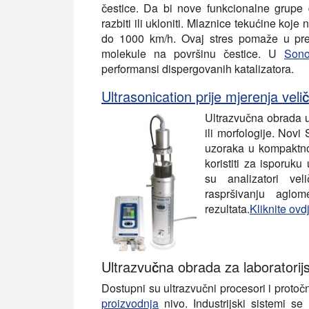
čestice. Da bi nove funkcionalne grupe d
razbiti ili ukloniti. Mlaznice tekućine koj
do 1000 km/h. Ovaj stres pomaže u prev
molekule na površinu čestice. U
Sono
performansi dispergovanih katalizatora.
Ultrasonication prije mjerenja veli
Ultrazvučna obrada u
ili morfologije. Nov
uzoraka u kompaktno
koristiti za isporuku
su analizatori vel
raspršivanju aglom
rezultata.
Kliknite ovd
Ultrazvučna obrada za laboratorij
Dostupni su ultrazvučni procesori i protoč
proizvodnja
nivo. Industrijski sistemi s