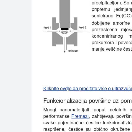
precipitacijom. Son
pripremu jedinje
sonicirano Fe(CO)
dobijene amorfne
prezasićena mješa
koncentriranog m
prekursora i poveć
manje veličine čest
Kliknite ovdje da pročitate više o ultrazvuč
Funkcionalizacija površine uz pom
Mnogi nanomaterijali, poput metalnih 
performanse
Premazi
, zahtijevaju površi
svake pojedinačne čestice funkcionalizi
raspršene, čestice su obično okružene