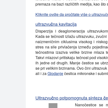
premaza na bazi različitih medija, kao što s
Kliknite ovdje da pročitate više o ultrazv
ultrazvučna kavitacija
Disperzija i deaglomeracija ultrazvukom 
Kada se tečnosti izlažu ultrazvuku, zvučni t
naizmeničnim ciklusima visokog i niskog 
stres na sile privlačenja između pojedina
tečnostima izaziva velike brzine mlaza 
Takvi mlazovi pritiskaju tečnost pod visok
ih jedne od drugih. Manje čestice se ubr
se pri velikim brzinama. Ovo čini ultrazvu
ali i za
Glodanje
čestica mikronske i submi
Ultrazvučno potpomognuta sinteza čest
Nanočestice se m