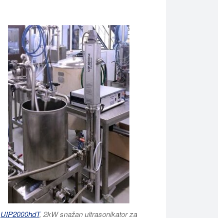
UIP2000hdT
, 2kW snažan ultrasonikator za