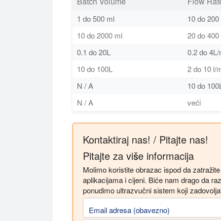
Batch Volume
Flow Rat
1 do 500 ml
10 do 200
10 do 2000 ml
20 do 400
0.1 do 20L
0.2 do 4L/
10 do 100L
2 do 10 l/
N / A
10 do 100
N / A
veći
Kontaktiraj nas! / Pitajte nas!
Pitajte za više informacija
Molimo koristite obrazac ispod da zatražit
aplikacijama i cijeni. Biće nam drago da
ponudimo ultrazvučni sistem koji zadovolj
Email adresa (obavezno)