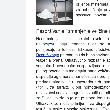
prijenos materijala
za poboljšanje po
specifičnu površinu
Raspršivanje i smanjenje veličine
Nanomaterijali, npr. metalni oksidi, 
nanocijevi
imaju tendenciju da se ag
pomiješaju u tečnost. Efikasno sredstv
Raspršivanje
potrebni su da bi se savlada
vlaženja praha. Ultrazvučno razbijanje ag
vodenim i nevodenim suspenzijama omog
punog potencijala materijala nano veličine.
disperzija aglomerata nanočestica s promj
prednost ultrazvuka u usporedbi s drugim 
(npr. ultra turrax), klipni homogenizat
ultrazvučni sustavi mogu se izvoditi na pri
za
Silica
utvrđeno je da je stopa loma 
Ultrazvuk se može primijeniti za disperg
tekućina niske i visoke viskoznosti. Ov