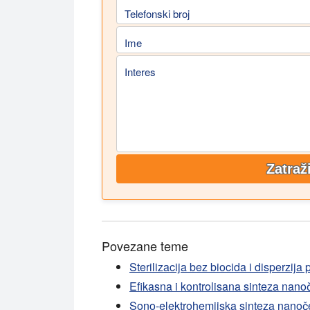
Telefonski broj
Ime
Interes
Zatraž
Povezane teme
Sterilizacija bez biocida i disperzij
Efikasna i kontrolisana sinteza nanoč
Sono-elektrohemijska sinteza nanoč