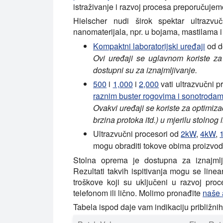
istraživanje i razvoj procesa preporučujem
Hielscher nudi širok spektar ultrazvu
nanomaterijala, npr. u bojama, mastilama 
Kompaktni laboratorijski uređaji
od 
Ovi uređaji se uglavnom koriste za 
dostupni su za iznajmljivanje.
500
i
1,000
i
2,000
vati ultrazvučni 
raznim buster rogovima i sonotroda
Ovakvi uređaji se koriste za optimiza
brzina protoka itd.) u mjerilu stolnog i
Ultrazvučni procesori od
2kW
,
4kW
,
mogu obraditi tokove obima proizvod
Stolna oprema je dostupna za iznajml
Rezultati takvih ispitivanja mogu se linear
troškove koji su uključeni u razvoj p
telefonom ili lično. Molimo pronađite
naše 
Tabela ispod daje vam indikaciju približni