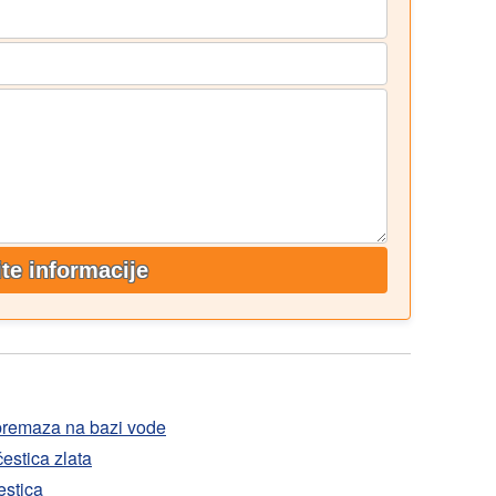
ite informacije
a premaza na bazi vode
estica zlata
estica