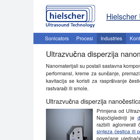
Hielscher 
Sonicators
Procesi
Industries
Kont
Ultrazvučna disperzija nanom
Nanomaterijali su postali sastavna komponen
performansi, kreme za sunčanje, premazi 
kavitacija se koristi za raspršivanje čest
rastvarači ili smole.
Ultrazvučna disperzija nanočestic
Primjena od
Ultraz
Najočigledniji je
d
razbili aglomerati
sinteza čestica ili p
povećane ujednače