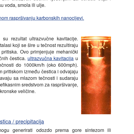
u voda, smola ili ulje.
učnom raspršivanju karbonskih nanocijevi.
su rezultat ultrazvučne kavitacije.
alasi koji se šire u tečnost rezultiraju
pritiska. Ovo primjenjuje mehanički
čnih čestica.
ultrazvučna kavitacija
u
tečnosti do 1000km/h (oko 600mph).
im pritiskom između čestica i odvajaju
zavaju sa mlazom tečnosti i sudaraju
k efikasnim sredstvom za raspršivanje,
kronske veličine.
ica / precipitacija
ogu generirati odozdo prema gore sintezom ili