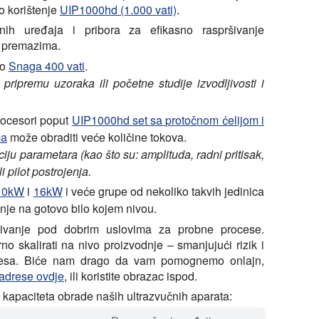
o korištenje
UIP1000hd (1.000 vati)
.
čnih uređaja i pribora za efikasno raspršivanje
i premazima.
do
Snaga 400 vati
.
pripremu uzoraka ili početne studije izvodljivosti i
procesori poput
UIP1000hd set sa protočnom ćelijom i
ma
može obraditi veće količine tokova.
ciju parametara (kao što su: amplituda, radni pritisak,
li pilot postrojenja.
10kW
i
16kW
i veće grupe od nekoliko takvih jedinica
nje na gotovo bilo kojem nivou.
jivanje pod dobrim uslovima za probne procese.
no skalirati na nivo proizvodnje – smanjujući rizik i
rocesa. Biće nam drago da vam pomognemo onlajn,
adrese ovdje
, ili koristite obrazac ispod.
h kapaciteta obrade naših ultrazvučnih aparata: