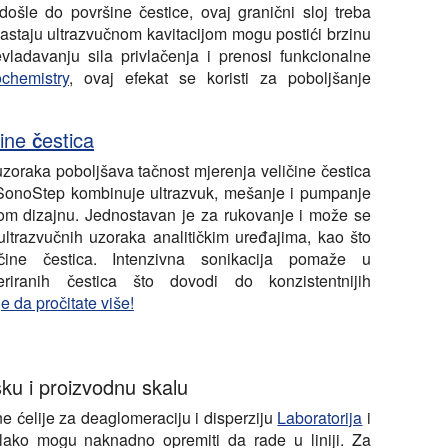
ošle do površine čestice, ovaj granični sloj treba
e nastaju ultrazvučnom kavitacijom mogu postići brzinu
ladavanju sila privlačenja i prenosi funkcionalne
chemistry
, ovaj efekat se koristi za poboljšanje
čine čestica
zoraka poboljšava tačnost mjerenja veličine čestica
i SonoStep kombinuje ultrazvuk, mešanje i pumpanje
m dizajnu. Jednostavan je za rukovanje i može se
 ultrazvučnih uzoraka analitičkim uređajima, kao što
ičine čestica. Intenzivna sonikacija pomaže u
eriranih čestica što dovodi do konzistentnijih
je da pročitate više!
sku i proizvodnu skalu
ne ćelije za deaglomeraciju i disperziju
Laboratorija
i
e lako mogu naknadno opremiti da rade u liniji. Za