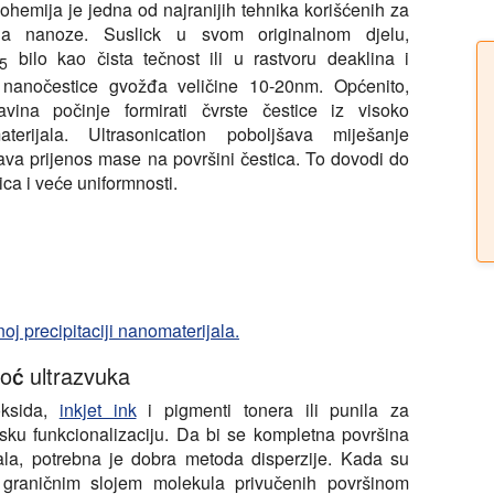
ohemija je jedna od najranijih tehnika korišćenih za
nja nanoze. Suslick u svom originalnom djelu,
bilo kao čista tečnost ili u rastvoru deaklina i
5
 nanočestice gvožđa veličine 10-20nm. Općenito,
vina počinje formirati čvrste čestice iz visoko
aterijala. Ultrasonication poboljšava miješanje
ava prijenos mase na površini čestica. To dovodi do
ica i veće uniformnosti.
noj precipitaciji nanomaterijala.
oć ultrazvuka
oksida,
inkjet ink
i pigmenti tonera ili punila za
nsku funkcionalizaciju. Da bi se kompletna površina
rala, potrebna je dobra metoda disperzije. Kada su
 graničnim slojem molekula privučenih površinom