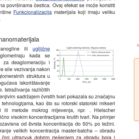
 na površinama čestica. Ovaj efekat se može koristiti
vršine
Funkcionalizacija
materijala koji imaju veliku
.
 nanomaterijala
nanogline ili
ugljične
lomeriraju kada se
o za deaglomeraciju i
le sile vezivanja nakon
lomeratnih struktura u
ućava iskorištavanje
 Istraživanja različitih
enjivim sadržajem čvrstih tvari pokazala su značajnu
tehnologijama, kao što su rotorski statorski mikseri
ori ili metode mokrog mljevenja, npr. . Hielscher
lično visokim koncentracijama krutih tvari. Na primjer
nezavisna od
čvrsta koncentracija do 50%
po težini.
iranje velikih koncentracija master-batcha – obradu
o čini ultrazvuk dobrim rješenjem za obradu boja i