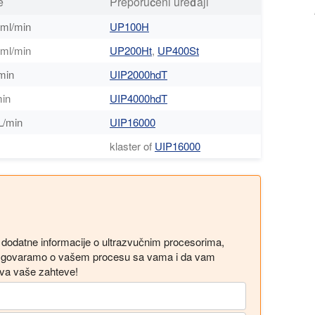
e
Preporučeni uređaji
 ml/min
UP100H
 ml/min
UP200Ht
,
UP400St
min
UIP2000hdT
min
UIP4000hdT
L/min
UIP16000
klaster of
UIP16000
e dodatne informacije o ultrazvučnim procesorima,
 razgovaramo o vašem procesu sa vama i da vam
ava vaše zahteve!