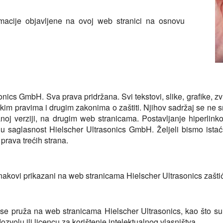
macije objavljene na ovoj web stranici na osnovu
ics GmbH. Sva prava pridržana. Svi tekstovi, slike, grafike, zvu
rskim pravima i drugim zakonima o zaštiti. Njihov sadržaj se ne s
iranoj verziji, na drugim web stranicama. Postavljanje hiperli
 saglasnost Hielscher Ultrasonics GmbH. Željeli bismo ista
prava trećih strana.
znakovi prikazani na web stranicama Hielscher Ultrasonics zašti
 se pruža na web stranicama Hielscher Ultrasonics, kao što su 
zvolu ili licencu za korištenje intelektualnog vlasništva.