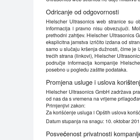
Odricanje od odgovornosti
Hielscher Ultrasonics web stranice su o
informacija i pravno nisu obvezujući. Mo
prethodni zahtjev. Hielscher Ultrasonics
eksplicitna jamstva izričito izdana od s
samo u slučaju kršenja dužnosti, čime je i
trećih strana (linkovi), Hielscher Ultras
područje informacija kompanije Hielscher
posebno u pogledu zaštite podataka.
Promjena usluge i uslova korišten
Hielscher Ultrasonics GmbH zadržava pravo d
od nas da s vremena na vrijeme prilagođava
Primjenjivi zakon:
Za korišćenje usluga i Opštih uslova kori
Datum stupanja na snagu: 10. oktobar 20
Posvećenost privatnosti kompanije