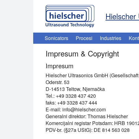
Hielscher 
Sonicators
Procesi
Industries
Kont
Impresum & Copyright
Impresum
Hielscher Ultrasonics GmbH (Gesellschaft
Oderstr. 53
D-14513 Teltow, Njemačka
Tel.: +49 3328 437 420
faks: +49 3328 437 444
E-mail:
info@hielscher.com
Generalni direktor: Thomas Hielscher
Komercijalni registar Potsdam: HRB 1901
PDV-br. (§27a UStG): DE 814 563 028