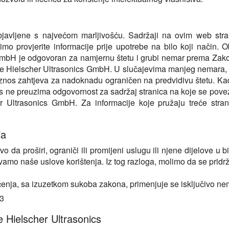
bjavljene s najvećom marljivošću. Sadržaji na ovim web stra
limo provjerite informacije prije upotrebe na bilo koji način
 GmbH je odgovoran za namjernu štetu i grubi nemar prema Zak
trane Hielscher Ultrasonics GmbH. U slučajevima manjeg nemara
znos zahtjeva za nadoknadu ograničen na predvidivu štetu. Kada
onics ne preuzima odgovornost za sadržaj stranica na koje se po
 Ultrasonics GmbH. Za informacije koje pružaju treće strane, m
ja
a proširi, ograniči ili promijeni uslugu ili njene dijelove u bi
mo naše uslove korištenja. Iz tog razloga, molimo da se pridrža
šćenja, sa izuzetkom sukoba zakona, primenjuje se isključivo n
13
 Hielscher Ultrasonics