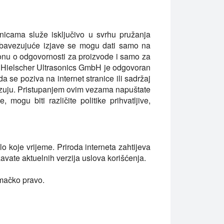
nicama služe isključivo u svrhu pružanja
. Obavezujuće izjave se mogu dati samo na
onu o odgovornosti za proizvode i samo za
, Hielscher Ultrasonics GmbH je odgovoran
 se poziva na internet stranice ili sadržaj
vezuju. Pristupanjem ovim vezama napuštate
ogu biti različite politike prihvatljive,
lo koje vrijeme. Priroda interneta zahtijeva
vate aktuelnih verzija uslova korišćenja.
emačko pravo.