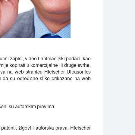
čni zapisi, video i animacijski podaci, kao
mije kopirati u komercijalne ili druge svrhe,
nkova na web stranicu Hielscher Ultrasonics
ći da su određene slike prikazane na web
ćeni su autorskim pravima.
patenti, žigovi i autorska prava. Hielscher