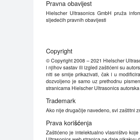
Pravna obavijest
Hielscher Ultrasonics GmbH pruža infor
sljedećih pravnih obavijesti
Copyright
© Copyright 2008 – 2021 Hielscher Ultrason
i njihov sastav ili izgled zaštićeni su auto
niti se smije prikazivati, čak i u modific
dozvoljeno je samo uz prethodnu pismenu
stranicama Hielscher Ultrasonics autorska 
Trademark
Ako nije drugačije navedeno, svi zaštitni 
Prava korišćenja
Zaštićeno je intelektualno vlasništvo koje
Ultrasonics web stranica ne daje nikakvu do