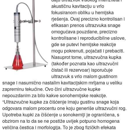
akustičnu kavitaciju u vrlo
fokusiranom obliku u hemijska
rješenja. Ovaj precizno kontrolisan i
efikasan prenos ultrazvuka snage
omogućava pouzdane, precizno
kontrolisane i reproducibilne uslove,
gde se putevi hemijske reakcije
mogu pokrenuti, pojačati i prebaciti.
Nasuprot tome, ultrazvučna kupka
(također poznata kao ultrazvučni
čistač ili rezervoar) isporučuje
ultrazvuk s vrlo malom gustinom
snage i nasumično nastalim kavitacijskim mrljama u veliku
zapreminu tekućine. Ovo čini ultrazvučne kupke
nepouzdanim za bilo kakve sonohemijske reakcije.
“Ultrazvučne kupke za čišćenje imaju gustinu snage koja
odgovara malom procentu one koju generiše ultrazvučni rog.
Upotreba kupki za čišćenje u sonokemiji je ograničena, s
obzirom na to da se ne postiže uvijek potpuno homogena
veličina čestica i morfologija. To je zbog fizičkih efekata