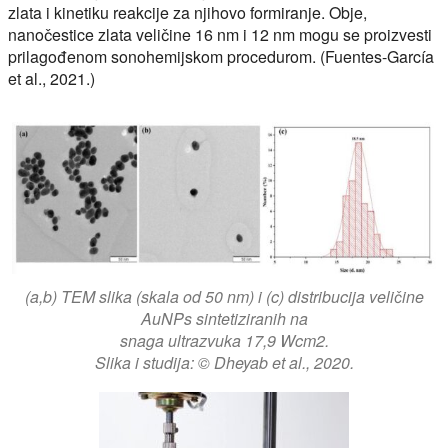
zlata i kinetiku reakcije za njihovo formiranje. Obje,
nanočestice zlata veličine 16 nm i 12 nm mogu se proizvesti
prilagođenom sonohemijskom procedurom. (Fuentes-García
et al., 2021.)
(a,b) TEM slika (skala od 50 nm) i (c) distribucija veličine
AuNPs sintetiziranih na
snaga ultrazvuka 17,9 Wcm2.
Slika i studija: © Dheyab et al., 2020.