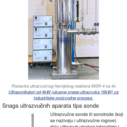
Postavka ultrazvučnog hemijskog reaktora MSR-4 sa 4x
Ultrasonikatori od 4kW (ukupne snage ultrazvuka 16kW) za
industrijske proizvodne procese.
Snaga ultrazvučnih aparata tipa sonde
Ultrazvučne sonde ili sonotrode (koji
se nazivaju i ultrazvučne rogove)
daju ultrazvuk visokog intenziteta i