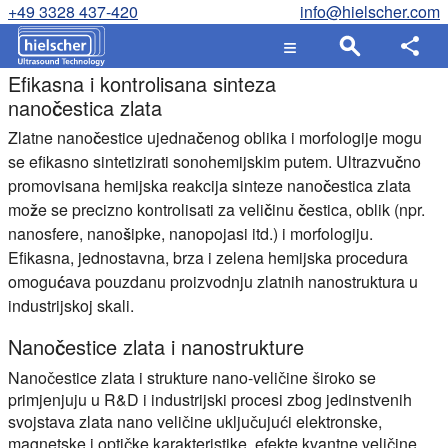
+49 3328 437-420
info@hielscher.com
Efikasna i kontrolisana sinteza
nanočestica zlata
Zlatne nanočestice ujednačenog oblika i morfologije mogu
se efikasno sintetizirati sonohemijskim putem. Ultrazvučno
promovisana hemijska reakcija sinteze nanočestica zlata
može se precizno kontrolisati za veličinu čestica, oblik (npr.
nanosfere, nanošipke, nanopojasi itd.) i morfologiju.
Efikasna, jednostavna, brza i zelena hemijska procedura
omogućava pouzdanu proizvodnju zlatnih nanostruktura u
industrijskoj skali.
Nanočestice zlata i nanostrukture
Nanočestice zlata i strukture nano-veličine široko se
primjenjuju u R&D i industrijski procesi zbog jedinstvenih
svojstava zlata nano veličine uključujući elektronske,
magnetske i optičke karakteristike, efekte kvantne veličine,