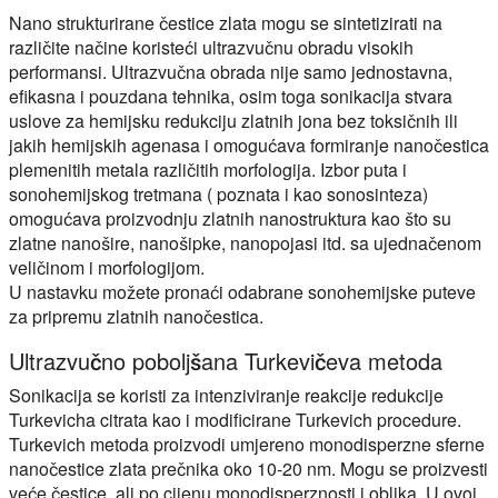
Nano strukturirane čestice zlata mogu se sintetizirati na
različite načine koristeći ultrazvučnu obradu visokih
performansi. Ultrazvučna obrada nije samo jednostavna,
efikasna i pouzdana tehnika, osim toga sonikacija stvara
uslove za hemijsku redukciju zlatnih jona bez toksičnih ili
jakih hemijskih agenasa i omogućava formiranje nanočestica
plemenitih metala različitih morfologija. Izbor puta i
sonohemijskog tretmana ( poznata i kao sonosinteza)
omogućava proizvodnju zlatnih nanostruktura kao što su
zlatne nanošire, nanošipke, nanopojasi itd. sa ujednačenom
veličinom i morfologijom.
U nastavku možete pronaći odabrane sonohemijske puteve
za pripremu zlatnih nanočestica.
Ultrazvučno poboljšana Turkevičeva metoda
Sonikacija se koristi za intenziviranje reakcije redukcije
Turkevicha citrata kao i modificirane Turkevich procedure.
Turkevich metoda proizvodi umjereno monodisperzne sferne
nanočestice zlata prečnika oko 10-20 nm. Mogu se proizvesti
veće čestice, ali po cijenu monodisperznosti i oblika. U ovoj