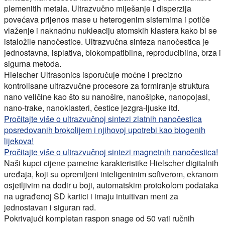
plemenitih metala. Ultrazvučno miješanje i disperzija
povećava prijenos mase u heterogenim sistemima i potiče
vlaženje i naknadnu nukleaciju atomskih klastera kako bi se
istaložile nanočestice. Ultrazvučna sinteza nanočestica je
jednostavna, isplativa, biokompatibilna, reproducibilna, brza i
sigurna metoda.
Hielscher Ultrasonics isporučuje moćne i precizno
kontrolisane ultrazvučne procesore za formiranje struktura
nano veličine kao što su nanošire, nanošipke, nanopojasi,
nano-trake, nanoklasteri, čestice jezgra-ljuske itd.
Pročitajte više o ultrazvučnoj sintezi zlatnih nanočestica
posredovanih brokolijem i njihovoj upotrebi kao biogenih
lijekova!
Pročitajte više o ultrazvučnoj sintezi magnetnih nanočestica!
Naši kupci cijene pametne karakteristike Hielscher digitalnih
uređaja, koji su opremljeni inteligentnim softverom, ekranom
osjetljivim na dodir u boji, automatskim protokolom podataka
na ugrađenoj SD kartici i imaju intuitivan meni za
jednostavan i siguran rad.
Pokrivajući kompletan raspon snage od 50 vati ručnih