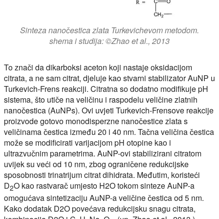
Sinteza nanočestica zlata Turkevichevom metodom.
shema i studija: ©Zhao et al., 2013
To znači da dikarboksi aceton koji nastaje oksidacijom
citrata, a ne sam citrat, djeluje kao stvarni stabilizator AuNP u
Turkevich-Frens reakciji. Citratna so dodatno modifikuje pH
sistema, što utiče na veličinu i raspodelu veličine zlatnih
nanočestica (AuNPs). Ovi uvjeti Turkevich-Frensove reakcije
proizvode gotovo monodisperzne nanočestice zlata s
veličinama čestica između 20 i 40 nm. Tačna veličina čestica
može se modificirati varijacijom pH otopine kao i
ultrazvučnim parametrima. AuNP-ovi stabilizirani citratom
uvijek su veći od 10 nm, zbog ograničene redukcijske
sposobnosti trinatrijum citrat dihidrata. Međutim, koristeći
D
O kao rastvarač umjesto H2O tokom sinteze AuNP-a
2
omogućava sintetizaciju AuNP-a veličine čestica od 5 nm.
Kako dodatak D2O povećava redukcijsku snagu citrata,