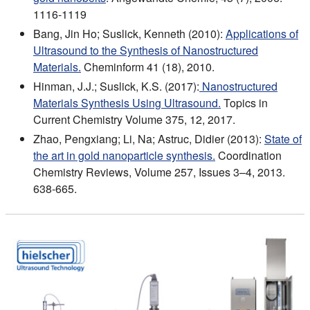
1116-1119
Bang, Jin Ho; Suslick, Kenneth (2010):
Applications of
Ultrasound to the Synthesis of Nanostructured
Materials.
Cheminform 41 (18), 2010.
Hinman, J.J.; Suslick, K.S. (2017):
Nanostructured
Materials Synthesis Using Ultrasound.
Topics in
Current Chemistry Volume 375, 12, 2017.
Zhao, Pengxiang; Li, Na; Astruc, Didier (2013):
State of
the art in gold nanoparticle synthesis.
Coordination
Chemistry Reviews, Volume 257, Issues 3–4, 2013.
638-665.