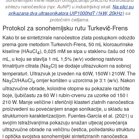
sintezu nanočestica (npr. AuNP) u industrijskoj skali.
Na slici su
prikazana dva ultrasonikatora UIP1000hdT (1kW, 20kHz)
sa
protočnim ćelijama.
Protokol za sonohemijsku rutu Turkevič-Frens
Kako bi se sintetizirale nanočestice zlata postupkom odozdo
prema gore metodom Turkevich-Frens, 50 mL kloroaurinske
kiseline (HAuCl
), 0,025 mM se sipa u staklenu čašu od 100
4
mL, u koju se stavlja 1 mL 1,5% (w/v) vodenog rastvora
trinatrijum citrata (Na
Ct) se dodaje ultrazvukom na sobnoj
3
temperaturi. Ultrazvuk je izveden na 60W, 150W i 210W. The
Na
Ct/HAuCl
omjer korišten u uzorcima je 3:1 (w/v). Nakon
3
4
ultrazvučne obrade, koloidne otopine su pokazale različite
boje, ljubičastu za 60 W i rubin-crvenu za uzorke od 150 i
210 W. Manje veličine i sferičniji klasteri zlatnih nanočestica
proizvedeni su povećanjem snage sonikacije, u skladu sa
strukturnom karakterizacijom. Fuentes-García et al. (2021) u
svojim istraživanjima pokazuju snažan utjecaj povećanja
ultrazvučne obrade na veličinu čestica, poliedarsku strukturu
i optička svojstva sonohemijski sintetiziranih nanočestica