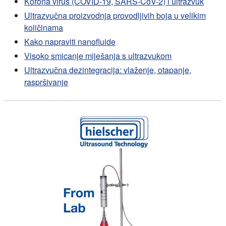
Korona virus (COVID-19, SARS-CoV-2) i ultrazvuk
Ultrazvučna proizvodnja provodljivih boja u velikim
količinama
Kako napraviti nanofluide
Visoko smicanje miješanja s ultrazvukom
Ultrazvučna dezintegracija: vlaženje, otapanje,
raspršivanje