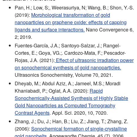
Pan, H.; Low, S;, Weerasuriya, N; Wang, B.; Shon, Y.-S.
(2019):
Morphological transformation of gold
nanoparticles on graphene oxide: effects of capping
ligands and surface interactions.
Nano Convergence 6,
2; 2019.
Fuentes-García, J.A.; Santoyo-Salzar, J.; Rangel-
Cortes, E.; Goya, VG.;. Cardozo-Mata, F.; Pescador-
Rojas, J.A. (2021):
Effect of ultrasonic irradiation power
on sonochemical synthesis of gold nanoparticles.
Ultrasonics Sonochemistry, Volume 70, 2021.
Dheyab, M.; Abdul Aziz, A.; Jameel, M.S.; Moradi
Khaniabadi, P.; Oglat, A.A. (2020):
Rapid
Sonochemically-Assisted Synthesis of Highly Stable
Gold Nanoparticles as Computed Tomography
Contrast Agents
. Appl. Sci. 2020, 10, 7020.
Zhang, J.; Du, J.; Han, B.; Liu, Z.; Jiang, T.; Zhang, Z.
(2006):
Sonochemical formation of single-crystalline
gold nanobelts
. Angewandte Chemie, 45 (7), 2006.