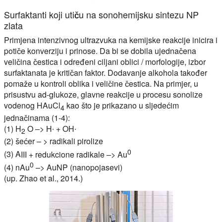
Surfaktanti koji utiču na sonohemijsku sintezu NP
zlata
Primjena intenzivnog ultrazvuka na kemijske reakcije inicira i
potiče konverziju i prinose. Da bi se dobila ujednačena
veličina čestica i određeni ciljani oblici / morfologije, izbor
surfaktanata je kritičan faktor. Dodavanje alkohola također
pomaže u kontroli oblika i veličine čestica. Na primjer, u
prisustvu ad-glukoze, glavne reakcije u procesu sonolize
vodenog HAuCl
kao što je prikazano u sljedećim
4
jednačinama (1-4):
(1) H
O –> H∙ + OH∙
2
(2) šećer – > radikali pirolize
0
(3) A
III + redukcione radikale –> Au
0
(4) nAu
–> AuNP (nanopojasevi)
(up. Zhao et al., 2014.)