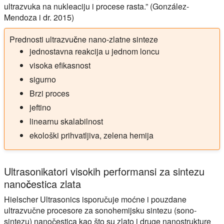
ultrazvuka na nukleaciju i procese rasta.” (González-
Mendoza i dr. 2015)
Prednosti ultrazvučne nano-zlatne sinteze
jednostavna reakcija u jednom loncu
visoka efikasnost
sigurno
Brzi proces
jeftino
linearnu skalabilnost
ekološki prihvatljiva, zelena hemija
Ultrasonikatori visokih performansi za sintezu
nanočestica zlata
Hielscher Ultrasonics isporučuje moćne i pouzdane
ultrazvučne procesore za sonohemijsku sintezu (sono-
sintezu) nanočestica kao što su zlato i druge nanostrukture