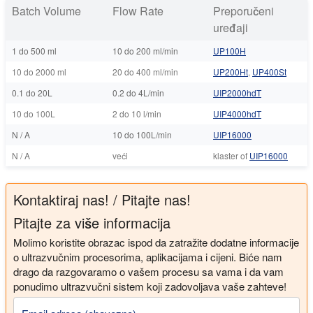
Batch Volume
Flow Rate
Preporučeni
uređaji
1 do 500 ml
10 do 200 ml/min
UP100H
10 do 2000 ml
20 do 400 ml/min
UP200Ht
,
UP400St
0.1 do 20L
0.2 do 4L/min
UIP2000hdT
10 do 100L
2 do 10 l/min
UIP4000hdT
N / A
10 do 100L/min
UIP16000
N / A
veći
klaster of
UIP16000
Kontaktiraj nas! / Pitajte nas!
Pitajte za više informacija
Molimo koristite obrazac ispod da zatražite dodatne informacije
o ultrazvučnim procesorima, aplikacijama i cijeni. Biće nam
drago da razgovaramo o vašem procesu sa vama i da vam
ponudimo ultrazvučni sistem koji zadovoljava vaše zahteve!