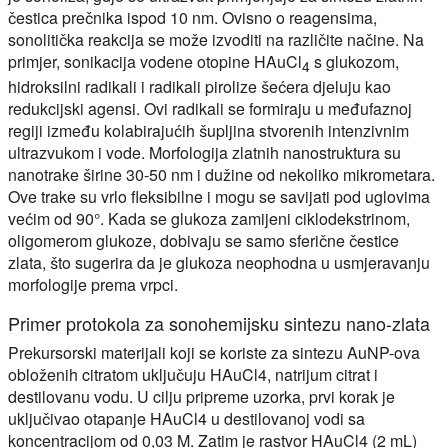
čestica prečnika ispod 10 nm. Ovisno o reagensima,
sonolitička reakcija se može izvoditi na različite načine. Na
primjer, sonikacija vodene otopine HAuCl
s glukozom,
4
hidroksilni radikali i radikali pirolize šećera djeluju kao
redukcijski agensi. Ovi radikali se formiraju u međufaznoj
regiji između kolabirajućih šupljina stvorenih intenzivnim
ultrazvukom i vode. Morfologija zlatnih nanostruktura su
nanotrake širine 30-50 nm i dužine od nekoliko mikrometara.
Ove trake su vrlo fleksibilne i mogu se savijati pod uglovima
većim od 90°. Kada se glukoza zamijeni ciklodekstrinom,
oligomerom glukoze, dobivaju se samo sferične čestice
zlata, što sugerira da je glukoza neophodna u usmjeravanju
morfologije prema vrpci.
Primer protokola za sonohemijsku sintezu nano-zlata
Prekursorski materijali koji se koriste za sintezu AuNP-ova
obloženih citratom uključuju HAuCl4, natrijum citrat i
destilovanu vodu. U cilju pripreme uzorka, prvi korak je
uključivao otapanje HAuCl4 u destilovanoj vodi sa
koncentracijom od 0,03 M. Zatim je rastvor HAuCl4 (2 mL)