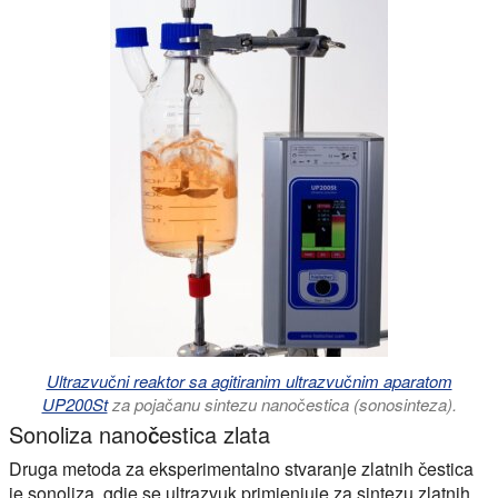
Ultrazvučni reaktor sa agitiranim ultrazvučnim aparatom
UP200St
za pojačanu sintezu nanočestica (sonosinteza).
Sonoliza nanočestica zlata
Druga metoda za eksperimentalno stvaranje zlatnih čestica
je sonoliza, gdje se ultrazvuk primjenjuje za sintezu zlatnih