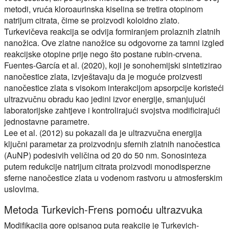
metodi, vruća kloroaurinska kiselina se tretira otopinom
natrijum citrata, čime se proizvodi koloidno zlato.
Turkevičeva reakcija se odvija formiranjem prolaznih zlatnih
nanožica. Ove zlatne nanožice su odgovorne za tamni izgled
reakcijske otopine prije nego što postane rubin-crvena.
Fuentes-García et al. (2020), koji je sonohemijski sintetizirao
nanočestice zlata, izvještavaju da je moguće proizvesti
nanočestice zlata s visokom interakcijom apsorpcije koristeći
ultrazvučnu obradu kao jedini izvor energije, smanjujući
laboratorijske zahtjeve i kontrolirajući svojstva modificirajući
jednostavne parametre.
Lee et al. (2012) su pokazali da je ultrazvučna energija
ključni parametar za proizvodnju sfernih zlatnih nanočestica
(AuNP) podesivih veličina od 20 do 50 nm. Sonosinteza
putem redukcije natrijum citrata proizvodi monodisperzne
sferne nanočestice zlata u vodenom rastvoru u atmosferskim
uslovima.
Metoda Turkevich-Frens pomoću ultrazvuka
Modifikacija gore opisanog puta reakcije je Turkevich-