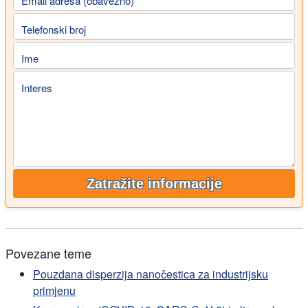
Email adresa (obavezno)
Telefonski broj
Ime
Interes
Zatražite informacije
Povezane teme
Pouzdana disperzija nanočestica za industrijsku
primjenu