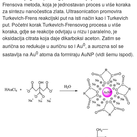
Frensova metoda, koja je jednostavan proces u više koraka
za sintezu nanočestica zlata. Ultrasonication promovira
Turkevich-Frens reakcijski put na isti način kao i Turkevich
put. Početni korak Turkevich-Frensovog procesa u više
koraka, gdje se reakcije odvijaju u nizu i paralelno, je
oksidacija citrata koja daje dikarboksi aceton. Zatim se
0
aurična so redukuje u auričnu so i Au
, a aurozna sol se
0
sastavlja na Au
atoma da formiraju AuNP (vidi šemu ispod).