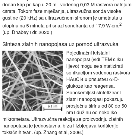
dodan kap po kap u 20 mL vodenog 0,03 M rastvora natrijum
citrata. Tokom faze miješanja, ultrazvučna sonda visoke
gustine (20 kHz) sa ultrazvučnom sirenom je umetnuta u
2
otopinu na 5 minuta pri snazi sondiranja od 17,9 W·cm.
(up. Dhabey i dr. 2020.)
Sinteza zlatnih nanopojasa uz pomoć ultrazvuka
Pojedinačni kristalni
nanopojasi (vidi TEM sliku
lijevo) mogu se sintetizirati
sonikacijom vodenog rastvora
HAuCl4 u prisustvu α-D-
glukoze kao reagensa.
Sonokemijski sintetizirani
zlatni nanopojasi pokazuju
prosječnu širinu od 30 do 50
nm i dužinu od nekoliko
mikrometara. Ultrazvučna reakcija za proizvodnju zlatnih
nanopojasa je jednostavna, brza i izbjegava korištenje
toksičnih tvari. (up. Zhang et al, 2006.)