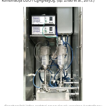
kombinacija D2O i C
H
Na
O
. (up. Zhao et al., 2013.)
6
9
3
9
Sonohemijski inline reaktori omogućavaju precizno kontrolisanu