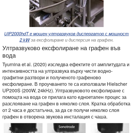
UIP2000hdT е мощен ултразвуков диспергатор с мощност
2 kW
за ексфолиране и дисперсия на графен.
Ултразвуково ексфолиране на графен във
вода
Tyurnina et al. (2020) изследва ефектите от амплитудата и
интензивността на ултразвука върху чисти водно-
графитни разтвори и полученото графеново
ексфолиране. В проучването те са използвали Hielscher
UP200S (200W, 24kHz). Ултразвуковото ексфолиране с
помощта на вода се прилага като едноетапен процес за
разслояване на графен в няколко слоя. Кратка обработка
от 2 часа е достатъчна, за да се получи няколко слоя
графен в отворена звукова инсталация с чаша.