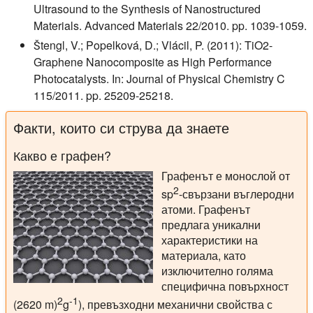
Ultrasound to the Synthesis of Nanostructured
Materials. Advanced Materials 22/2010. pp. 1039-1059.
Štengl, V.; Popelková, D.; Vlácil, P. (2011): TiO2-
Graphene Nanocomposite as High Performance
Photocatalysts. In: Journal of Physical Chemistry C
115/2011. pp. 25209-25218.
Факти, които си струва да знаете
Какво е графен?
Графенът е монослой от
2
sp
-свързани въглеродни
атоми. Графенът
предлага уникални
характеристики на
материала, като
изключително голяма
специфична повърхност
2
-1
(2620 m)
g
), превъзходни механични свойства с