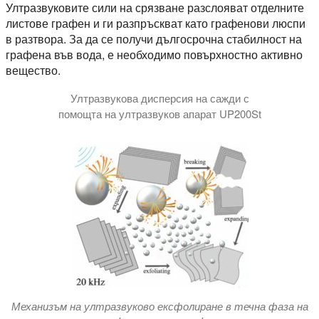
Ултразвуковите сили на срязване разслояват отделните
листове графен и ги разпръскват като графенови люспи
в разтвора. За да се получи дългосрочна стабилност на
графена във вода, е необходимо повърхностно активно
вещество.
Ултразвукова дисперсия на сажди с
помощта на ултразвуков апарат UP200St
Механизъм на ултразвуково ексфолиране в течна фаза на