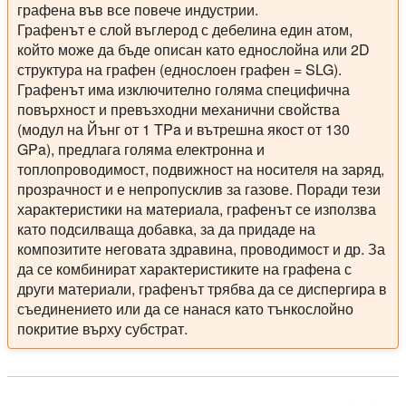
графена във все повече индустрии.
Графенът е слой въглерод с дебелина един атом,
който може да бъде описан като еднослойна или 2D
структура на графен (еднослоен графен = SLG).
Графенът има изключително голяма специфична
повърхност и превъзходни механични свойства
(модул на Йънг от 1 TPa и вътрешна якост от 130
GPa), предлага голяма електронна и
топлопроводимост, подвижност на носителя на заряд,
прозрачност и е непропусклив за газове. Поради тези
характеристики на материала, графенът се използва
като подсилваща добавка, за да придаде на
композитите неговата здравина, проводимост и др. За
да се комбинират характеристиките на графена с
други материали, графенът трябва да се диспергира в
съединението или да се нанася като тънкослойно
покритие върху субстрат.