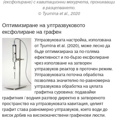
(ексфолиране) с кавитационни мехурчета, проникващи
в разцепването.
© Tyurnina et al., 2020
Оптимизиране на ултразвуковото
ексфолиране на графен
Ултразвуковата настройка, използвана
от Tyurnina et al. (2020), може лесно да
бъде оптимизирана за по-голяма
ефективност и по-бързо ексфолиране
чрез използване на затворен
ултразвуков реактор в проточен режим.
Ултразвуковата поточна обработка
позволява значително по-равномерна
ултразвукова обработка на цялата
графитна суровина: подавайки
графитния / водния разтвор директно в затвореното
пространство на ултразвуковата кавитация, целият
графит става равномерно ултразвуков, което води до
висок добив на висококачествени графенови люспи.