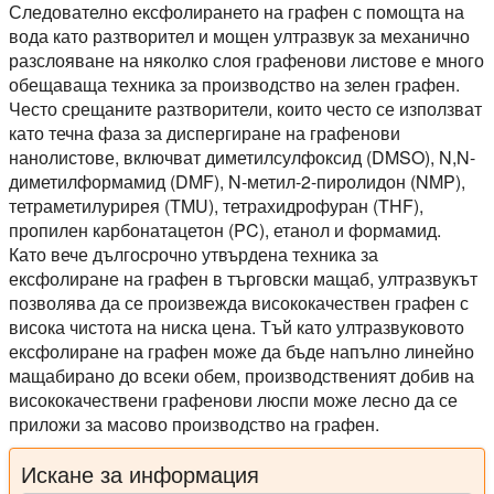
Следователно ексфолирането на графен с помощта на
вода като разтворител и мощен ултразвук за механично
разслояване на няколко слоя графенови листове е много
обещаваща техника за производство на зелен графен.
Често срещаните разтворители, които често се използват
като течна фаза за диспергиране на графенови
нанолистове, включват диметилсулфоксид (DMSO), N,N-
диметилформамид (DMF), N-метил-2-пиролидон (NMP),
тетраметилурирея (TMU), тетрахидрофуран (THF),
пропилен карбонатацетон (PC), етанол и формамид.
Като вече дългосрочно утвърдена техника за
ексфолиране на графен в търговски мащаб, ултразвукът
позволява да се произвежда висококачествен графен с
висока чистота на ниска цена. Тъй като ултразвуковото
ексфолиране на графен може да бъде напълно линейно
мащабирано до всеки обем, производственият добив на
висококачествени графенови люспи може лесно да се
приложи за масово производство на графен.
Искане за информация