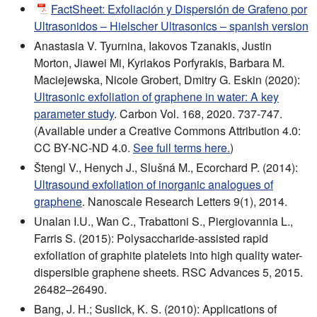
FactSheet: Exfoliación y Dispersión de Grafeno por
Ultrasonidos – Hielscher Ultrasonics – spanish version
Anastasia V. Tyurnina, Iakovos Tzanakis, Justin
Morton, Jiawei Mi, Kyriakos Porfyrakis, Barbara M.
Maciejewska, Nicole Grobert, Dmitry G. Eskin (2020):
Ultrasonic exfoliation of graphene in water: A key
parameter study
. Carbon Vol. 168, 2020. 737-747.
(Available under a Creative Commons Attribution 4.0:
CC BY-NC-ND 4.0.
See full terms here.
)
Štengl V., Henych J., Slušná M., Ecorchard P. (2014):
Ultrasound exfoliation of inorganic analogues of
graphene
. Nanoscale Research Letters 9(1), 2014.
Unalan I.U., Wan C., Trabattoni S., Piergiovannia L.,
Farris S. (2015): Polysaccharide-assisted rapid
exfoliation of graphite platelets into high quality water-
dispersible graphene sheets. RSC Advances 5, 2015.
26482–26490.
Bang, J. H.; Suslick, K. S. (2010): Applications of