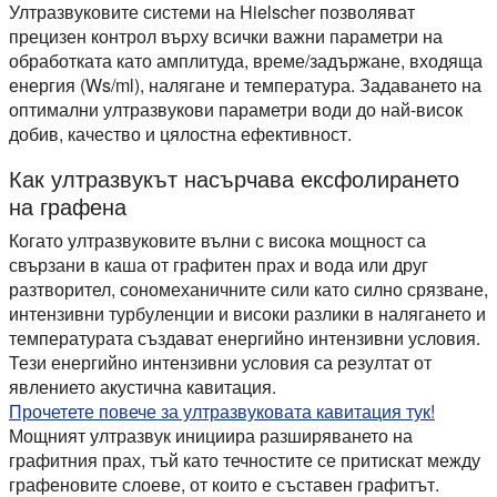
Ултразвуковите системи на Hielscher позволяват
прецизен контрол върху всички важни параметри на
обработката като амплитуда, време/задържане, входяща
енергия (Ws/ml), налягане и температура. Задаването на
оптимални ултразвукови параметри води до най-висок
добив, качество и цялостна ефективност.
Как ултразвукът насърчава ексфолирането
на графена
Когато ултразвуковите вълни с висока мощност са
свързани в каша от графитен прах и вода или друг
разтворител, сономеханичните сили като силно срязване,
интензивни турбуленции и високи разлики в налягането и
температурата създават енергийно интензивни условия.
Тези енергийно интензивни условия са резултат от
явлението акустична кавитация.
Прочетете повече за ултразвуковата кавитация тук!
Мощният ултразвук инициира разширяването на
графитния прах, тъй като течностите се притискат между
графеновите слоеве, от които е съставен графитът.