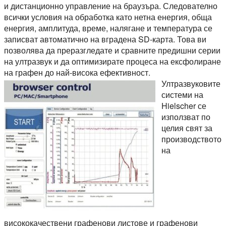
и дистанционно управление на браузъра. Следователно
всички условия на обработка като нетна енергия, обща
енергия, амплитуда, време, налягане и температура се
записват автоматично на вградена SD-карта. Това ви
позволява да преразгледате и сравните предишни серии
на ултразвук и да оптимизирате процеса на ексфолиране
на графен до най-висока ефективност.
Ултразвуковите
системи на
Hielscher се
използват по
целия свят за
производството
на
висококачествени графенови листове и графенови