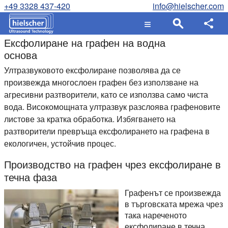
+49 3328 437-420
info@hielscher.com
Ексфолиране на графен на водна
основа
Ултразвуковото ексфолиране позволява да се
произвежда многослоен графен без използване на
агресивни разтворители, като се използва само чиста
вода. Високомощната ултразвук разслоява графеновите
листове за кратка обработка. Избягването на
разтворители превръща ексфолирането на графена в
екологичен, устойчив процес.
Производство на графен чрез ексфолиране в
течна фаза
Графенът се произвежда
в търговската мрежа чрез
така нареченото
ексфолиране в течна