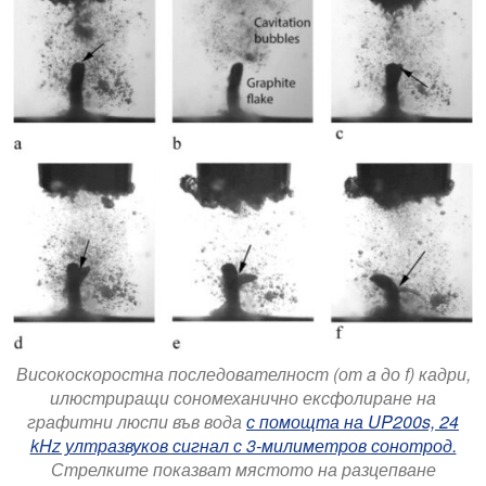
Високоскоростна последователност (от a до f) кадри,
илюстриращи сономеханично ексфолиране на
графитни люспи във вода
с помощта на UP200s, 24
kHz ултразвуков сигнал с 3-милиметров сонотрод.
Стрелките показват мястото на разцепване