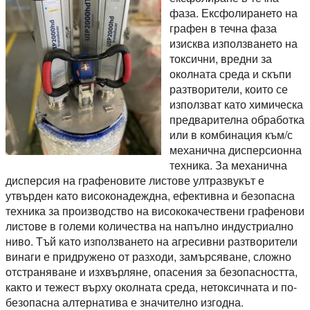
фаза. Ексфолирането на
графен в течна фаза
изисква използването на
токсични, вредни за
околната среда и скъпи
разтворители, които се
използват като химическа
предварителна обработка
или в комбинация към/с
механична дисперсионна
техника. За механична
дисперсия на графеновите листове ултразвукът е
утвърден като високонадеждна, ефективна и безопасна
техника за производство на висококачествени графенови
листове в големи количества на напълно индустриално
ниво. Тъй като използването на агресивни разтворители
винаги е придружено от разходи, замърсяване, сложно
отстраняване и изхвърляне, опасения за безопасността,
както и тежест върху околната среда, нетоксичната и по-
безопасна алтернатива е значително изгодна.