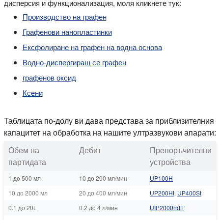
дисперсия и функционализация, моля кликнете тук:
Производство на графен
Графенови нанопластинки
Ексфолиране на графен на водна основа
Водно-диспергиращ се графен
графенов оксид
Ксени
Таблицата по-долу ви дава представа за приблизителния
капацитет на обработка на нашите ултразвукови апарати:
Обем на
Дебит
Препоръчителни
партидата
устройства
1 до 500 мл
10 до 200 мл/мин
UP100H
10 до 2000 мл
20 до 400 мл/мин
UP200Ht
,
UP400St
0.1 до 20L
0.2 до 4 л/мин
UIP2000hdT