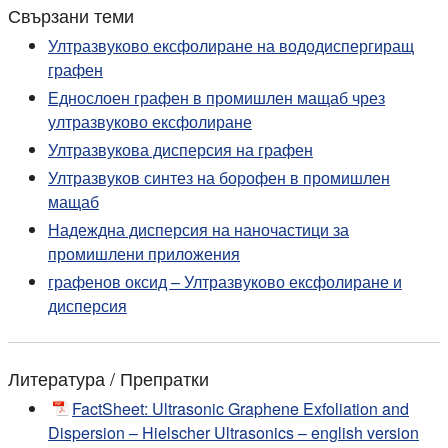
Свързани теми
Ултразвуково ексфолиране на вододиспергиращ
графен
Еднослоен графен в промишлен мащаб чрез
ултразвуково ексфолиране
Ултразвукова дисперсия на графен
Ултразвуков синтез на борофен в промишлен
мащаб
Надеждна дисперсия на наночастици за
промишлени приложения
графенов оксид – Ултразвуково ексфолиране и
дисперсия
Литература / Препратки
FactSheet: Ultrasonic Graphene Exfoliation and
Dispersion – Hielscher Ultrasonics – english version