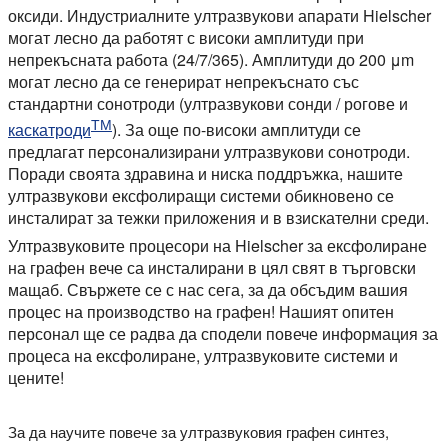
оксиди. Индустриалните ултразвукови апарати Hielscher
могат лесно да работят с високи амплитуди при
непрекъсната работа (24/7/365). Амплитуди до 200 μm
могат лесно да се генерират непрекъснато със
стандартни сонотроди (ултразвукови сонди / рогове и
ТМ
каскатроди
). За още по-високи амплитуди се
предлагат персонализирани ултразвукови сонотроди.
Поради своята здравина и ниска поддръжка, нашите
ултразвукови ексфолиращи системи обикновено се
инсталират за тежки приложения и в взискателни среди.
Ултразвуковите процесори на Hielscher за ексфолиране
на графен вече са инсталирани в цял свят в търговски
мащаб. Свържете се с нас сега, за да обсъдим вашия
процес на производство на графен! Нашият опитен
персонал ще се радва да сподели повече информация за
процеса на ексфолиране, ултразвуковите системи и
цените!
За да научите повече за ултразвуковия графен синтез,