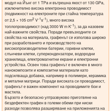
модул на Йънг от 1 TPa и вътрешна якост от 130 GPa,
изключително висока електронна проводимост
(подвижност на електроните при стайна температура
2
-1
-1
от 2,5 × 105 cm
V
s
), много висока
-1
топлопроводимост (над 3000 W m K
), за да назовем
най-важните свойства. Поради превъзходните си
свойства на материала, графенът се използва широко
при разработването и производството на
високопроизводителни батерии, горивни клетки,
слънчеви клетки, суперкондензатори, водородни
хранилища, електромагнитни екрани и електронни
устройства. Освен това графенът е включен в много
нанокомпозити и композитни материали като
подсилваща добавка, например в полимери, керамика
и метални матрици. Поради високата си проводимост,
графенът е важен компонент на проводимите бои и
мастила.
Бързото и безопасно ултразвуково приготвяне на
бездефектен графен в големи обеми при ниски
разходи позволява разширяване на приложенията на