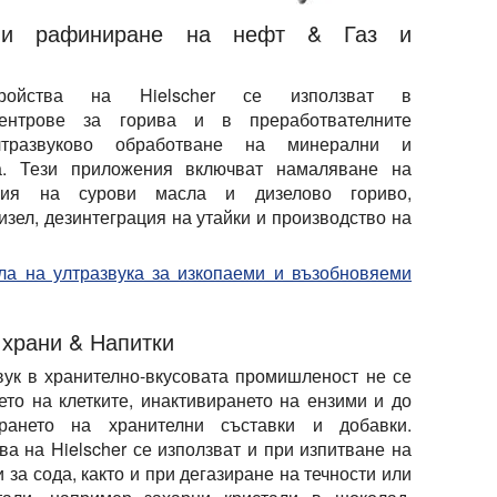
о и рафиниране на нефт & Газ и
стройства на Hielscher се използват в
центрове за горива и в преработвателните
лтразвуково обработване на минерални и
а. Тези приложения включват намаляване на
ция на сурови масла и дизелово гориво,
изел, дезинтеграция на утайки и производство на
ала на ултразвука за изкопаеми и възобновяеми
 храни & Напитки
вук в хранително-вкусовата промишленост не се
ето на клетките, инактивирането на ензими и до
рането на хранителни съставки и добавки.
ва на Hielscher се използват и при изпитване на
и за сода, както и при дегазиране на течности или