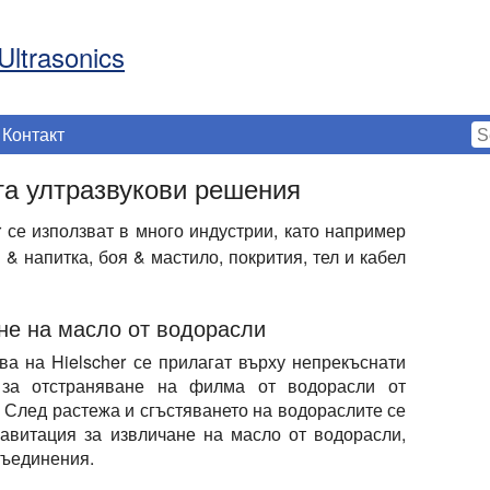
Ultrasonics
Контакт
а ултразвукови решения
r се използват в много индустрии, като например
& напитка, боя & мастило, покрития, тел и кабел
не на масло от водорасли
ва на Hielscher се прилагат върху непрекъснати
 за отстраняване на филма от водорасли от
 След растежа и сгъстяването на водораслите се
кавитация за извличане на масло от водорасли,
съединения.