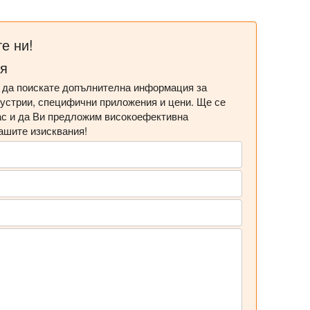
е ни!
ия
а да поискате допълнителна информация за
дустрии, специфични приложения и цени. Ще се
с и да Ви предложим високоефективна
ашите изисквания!