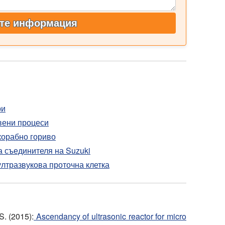
те информация
ри
вени процеси
корабно гориво
а съединителя на Suzuki
лтразвукова проточна клетка
S. (2015):
Ascendancy of ultrasonic reactor for micro