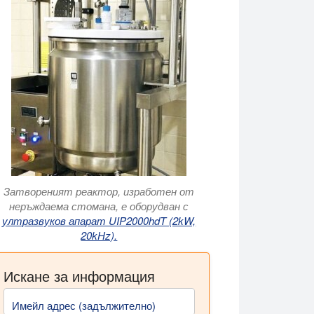
Затвореният реактор, изработен от
неръждаема стомана, е оборудван с
ултразвуков апарат UIP2000hdT (2kW,
20kHz).
Искане за информация
Имейл адрес (задължително)