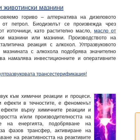
и животински мазнини
новяемо гориво – алтернатива на дизеловото
о от петрол. Биодизелът се произвежда чрез
от източници, като растително масло,
масло от
ски мазнини или мазнини. Производството на
талитична реакция с алкохол. Ултразвуковото
 мазнината с алкохола подобрява значително
ова намалява инвестиционните и оперативните
а ултразвуковата трансестерификация!
вук към химични реакции и процеси.
 ефекти в течностите, е феноменът
 ефекти върху химичните реакции и
ростта и/или производителността на
не на енергията, подобряване на
 за фазов трансфер, активиране на
ване на реактивността на реактивите