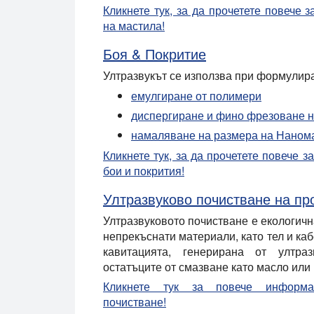
Кликнете тук, за да прочетете повече 
на мастила!
Боя & Покритие
Ултразвукът се използва при формулира
емулгиране
от полимери
диспергиране и фино фрезоване 
намаляване на размера на
Наном
Кликнете тук, за да прочетете повече з
бои и покрития!
Ултразвуково почистване на пр
Ултразвуковото почистване е екологичн
непрекъснати материали, като тел и каб
кавитацията, генерирана от ултра
остатъците от смазване като масло или 
Кликнете тук за повече информац
почистване!