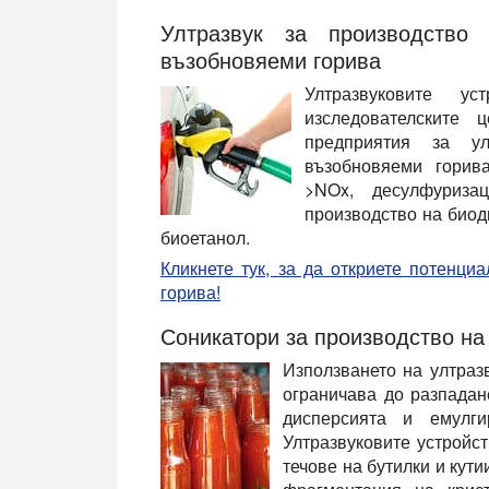
Ултразвук за производств
възобновяеми горива
Ултразвуковите у
изследователските 
предприятия за у
възобновяеми горив
>NOx, десулфуриза
производство на биод
биоетанол.
Кликнете тук, за да откриете потенци
горива!
Соникатори за производство на
Използването на ултраз
ограничава до разпадан
дисперсията и емулги
Ултразвуковите устройст
течове на бутилки и кути