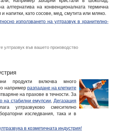
тали, например захарни кристали в шоколад.
чна алтернатива на конвенционалната термична
 и напитки, като сосове, мед, смутита или мляко.
носно използването на ултразвук в хранително-
те ултразвук във вашето производство
помислите за ултразвукозатори Hielscher за вашите прилож
устрия
чни продукти включва много
ато например
разпадане на клетките
тваряне на прахове в течности. За
о на стабилни емулсии
,
Дегазация
ага ултразвуково смесително
бораторни изследвания, така и в
 ултразвука в козметичната индустрия!