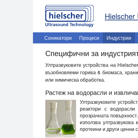
Hielscher 
Соникатори
Процеси
Индустрии
Специфични за индустрият
Ултразвуковите устройства на Hielsche
възобновяеми горива & биомаса, храни 
или химическа обработка.
Растеж на водорасли и извлича
Ултразвуковите устройст
реактори с водорасли
прозрачната повърхност.
използва ултразвукова 
протеини и други ценни 