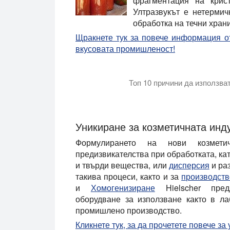
фрагментация на крис
Ултразвукът е нетерми
обработка на течни храни
Щракнете тук за повече информация от
вкусовата промишленост!
Топ 10 причини да използва
Това видео обяснява защо трябва да 
Уникиране за козметичната инд
Формулирането на нови козмети
предизвикателства при обработката, к
и твърди вещества, или
дисперсия
и раз
такива процеси, както и за
производств
и
Хомогенизиране
Hielscher предл
оборудване за използване както в ла
промишлено производство.
Кликнете тук, за да прочетете повече за