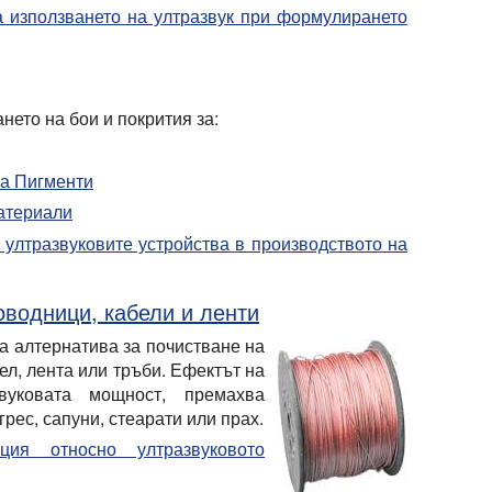
за използването на ултразвук при формулирането
нето на бои и покрития за:
на
Пигменти
атериали
а ултразвуковите устройства в производството на
оводници, кабели и ленти
а алтернатива за почистване на
ел, лента или тръби. Ефектът на
звуковата мощност, премахва
грес, сапуни, стеарати или прах.
ия относно ултразвуковото