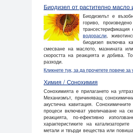
Биодизел от растително масло 
Биодизелът е възоб
гориво, произведен
трансестерификация 
водорасли
, животин
биодизел включва ка
смесване на маслото, мазнината или
скоростта на реакцията и добива. Т
разходи.
Кликнете тук, за да прочетете повече з
Химия / Сонохимия
Сонохимията е прилагането на ултраз
Механизмът, причиняващ сонохимични
акустична кавитация. Сонохимичните
процеси включват увеличаване на ско
реакцията, по-ефективно използва
характеристиките на катализаторите
метали и твърди вещества или повиша