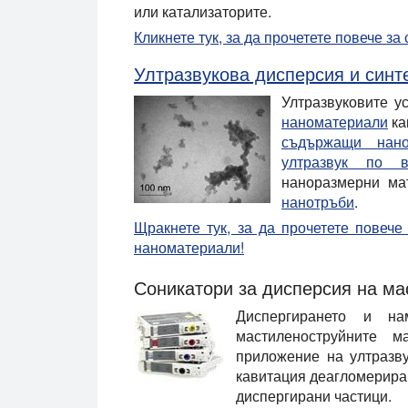
или катализаторите.
Кликнете тук, за да прочетете повече з
Ултразвукова дисперсия и синт
Ултразвуковите ус
наноматериали
ка
съдържащи нано
ултразвук по 
наноразмерни ма
нанотръби
.
Щракнете тук, за да прочетете повече
наноматериали!
Соникатори за дисперсия на м
Диспергирането и н
мастиленоструйните 
приложение на ултразву
кавитация деагломерира
диспергирани частици.