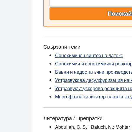
Поискай
Свързани теми
Сонохимичен синтез на латекс
Сонохимия и сонохимични реакто
Бавни и недостатъчни производст
Ултразвукова десулфуризация на 
Ултразвукът ускорява реакцията н
Многофазна кавитатор-вложка за у
Литература / Препратки
Abdullah, C. S. ; Baluch, N.; Mohtar 