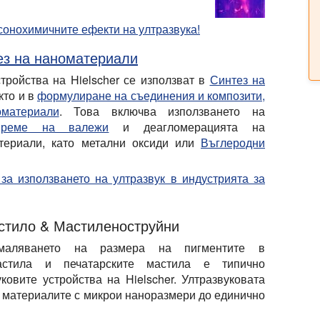
а сонохимичните ефекти на ултразвука!
ез на наноматериали
тройства на Hielscher се използват в
Синтез на
кто и в
формулиране на съединения и композити,
материали
. Това включва използването на
време на валежи
и деагломерацията на
териали, като метални оксиди или
Въглеродни
 за използването на ултразвук в индустрията за
астило & Мастиленоструйни
амаляването на размера на пигментите в
мастила и печатарските мастила е типично
ковите устройства на Hielscher. Ултразвуковата
 материалите с микрои наноразмери до единично