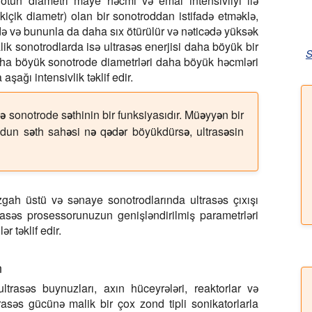
otun diametri maye həcmi və emal intensivliyi ilə
kiçik diametr) olan bir sonotroddan istifadə etməklə,
də və bununla da daha sıx ötürülür və nəticədə yüksək
ik sonotrodlarda isə ultrasəs enerjisi daha böyük bir
S
aha böyük sonotrode diametrləri daha böyük həcmləri
şağı intensivlik təklif edir.
 və sonotrode səthinin bir funksiyasıdır. Müəyyən bir
rodun səth sahəsi nə qədər böyükdürsə, ultrasəsin
zgah üstü və sənaye sonotrodlarında ultrasəs çıxışı
ltrasəs prosessorunuzun genişləndirilmiş parametrləri
r təklif edir.
n
ltrasəs buynuzları, axın hüceyrələri, reaktorlar və
trasəs gücünə malik bir çox zond tipli sonikatorlarla