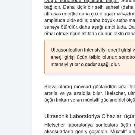
Doğru sonotrode ölçüsünü seçin:
Sonotr
bağlıdır. Daha kiçik bir səth sahəsi (daha 
ultrasəs enerjisi daha çox diqqət mərkəzin
amplituda əldə edilir, daha böyük səthə mal
sahəyə ötürülür. daha aşağı amplituda. D
emal etmək üçün istifadə olunur, lakin daha a
Ultrasonication intensivliyi enerji girişi
enerji girişi üçün tətbiq olunur: sonot
intensivliyi bir o qədər aşağı olur.
Əlavə olaraq mövcud gücləndiricilərlə, te
artırıla və ya azaldıla bilər. Hielscher, u
üçün imkan verən müxtəlif gücləndirici ölçülə
Ultrasonik Laboratoriya Cihazları üçü
Hielscher laboratoriya sonicators üçün u
aksesuarların geniş çeşididir. Müxtəlif ul