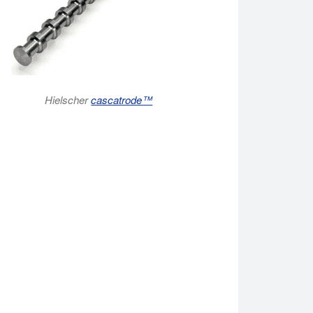
Hielscher
cascatrode™