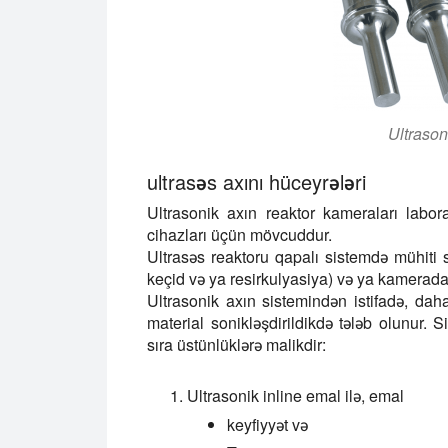
Ultrason
ultrasəs axını hüceyrələri
Ultrasonik axın reaktor kameraları labora
cihazları üçün mövcuddur.
Ultrasəs reaktoru qapalı sistemdə mühiti 
keçid və ya resirkulyasiya) və ya kamerada
Ultrasonik axın sistemindən istifadə, da
material sonikləşdirildikdə tələb olunur. S
sıra üstünlüklərə malikdir:
Ultrasonik inline emal ilə, emal
keyfiyyət və