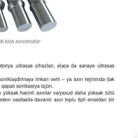
ik blok sonotrodlar
toriya ultrasəs cihazları, eləcə də sənaye ultrasəs
sonikləşdirməyə imkan verir – ya axın rejimində (tək
 qapalı sonikasiya üçün.
ha yüksək həcmli axınlar və/yaxud daha yüksək özlü
istem vasitəsilə davamlı axın toplu tipli emaldan bir