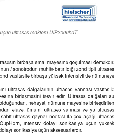
i üçün ultrasəs reaktoru UIP2000hdT
ltrasəsin birbaşa emal mayesinə qoşulması deməkdir.
n / sonotrodun mühitə batırıldığı zond tipli ultrasəs
/zond vasitəsilə birbaşa yüksək intensivliklə nümunəyə
ini ultrasəs dalğalarının ultrasəs vannası vasitəsilə
nə birləşməsini təsvir edir. Ultrasəs dalğaları su
olduğundan, nəhayət, nümunə mayesinə birləşdirilən
Bundan əlavə, ümumi ultrasəs vannası və ya ultrasəs
-sabit ultrasəs qaynar nöqtəsi ilə çox aşağı ultrasəs
ə CupHorn, intensiv dolayı sonikasiya üçün yüksək
 dolayı sonikasiya üçün aksesuarlardır.