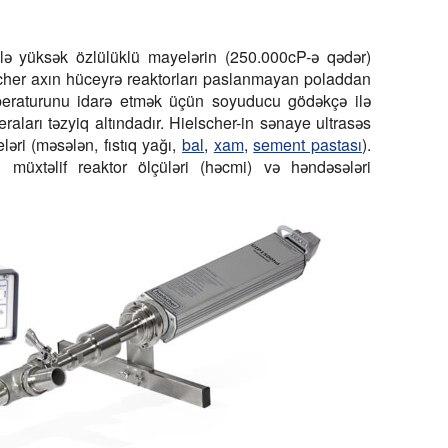
ilə yüksək özlülüklü mayelərin (250.000cP-ə qədər)
lscher axın hüceyrə reaktorları paslanmayan poladdan
peraturunu idarə etmək üçün soyuducu gödəkçə ilə
aları təzyiq altındadır. Hielscher-in sənaye ultrasəs
ləri (məsələn, fıstıq yağı,
bal
,
xam
,
sement pastası
).
 müxtəlif reaktor ölçüləri (həcmi) və həndəsələri