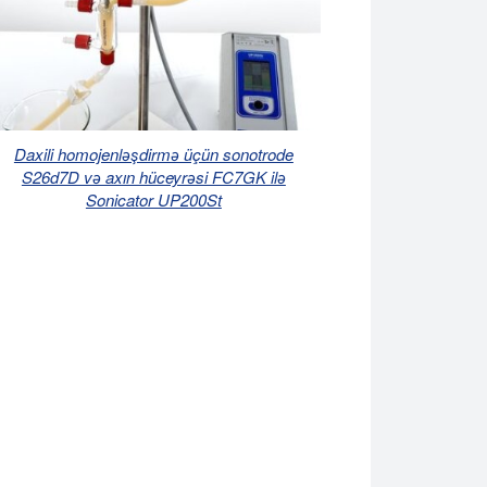
Daxili homojenləşdirmə üçün sonotrode
S26d7D və axın hüceyrəsi FC7GK ilə
Sonicator UP200St