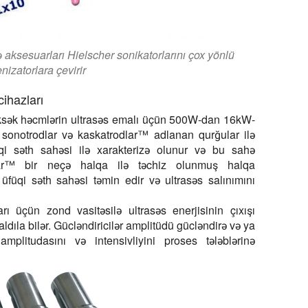
ə aksesuarları Hielscher sonikatorlarını çox yönlü
izatorlara çevirir
ihazları
sək həcmlərin ultrasəs emalı üçün 500W-dan 16kW-
 sonotrodlar və kaskatrodlar™ adlanan qurğular ilə
üqi səth sahəsi ilə xarakterizə olunur və bu sahə
dlar™ bir neçə halqa ilə təchiz olunmuş halqa
 üfüqi səth sahəsi təmin edir və ultrasəs salınımını
ı üçün zond vasitəsilə ultrasəs enerjisinin çıxışı
azaldıla bilər. Gücləndiricilər amplitüdü gücləndirə və ya
plitudasını və intensivliyini proses tələblərinə