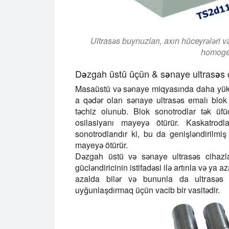
Ultrasəs buynuzları, axın hüceyrələri v
homogen
Dəzgah üstü üçün & sənaye ultrasəs c
Masaüstü və sənaye miqyasında daha yük
a qədər olan sənaye ultrasəs emalı blok
təchiz olunub. Blok sonotrodlar tək üf
osilasiyanı mayeyə ötürür. Kaskatro
sonotrodlarıdır ki, bu da genişləndirilmiş
mayeyə ötürür.
Dəzgah üstü və sənaye ultrasəs cihazlar
gücləndiricinin istifadəsi ilə artırıla və ya 
azalda bilər və bununla da ultrasəs am
uyğunlaşdırmaq üçün vacib bir vasitədir.