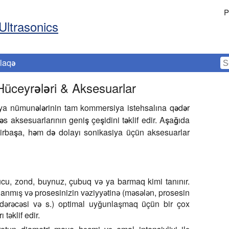
P
Ultrasonics
laqə
 Hüceyrələri & Aksesuarlar
riya nümunələrinin tam kommersiya istehsalına qədər
s aksesuarlarının geniş çeşidini təklif edir. Aşağıda
 birbaşa, həm də dolayı sonikasiya üçün aksesuarlar
ucu, zond, buynuz, çubuq və ya barmaq kimi tanınır.
lanmış və prosesinizin vəziyyətinə (məsələn, prosesin
ıq dərəcəsi və s.) optimal uyğunlaşmaq üçün bir çox
 təklif edir.