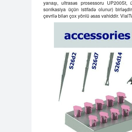
yanaşı, ultrasəs prosessoru UP200St, ü
sonikasiya üçün istifadə olunur) birləşdi
çevrilə bilən çox yönlü əsas vahiddir. Vi