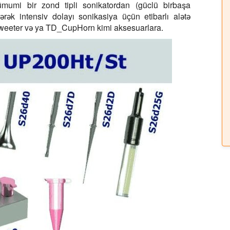
mumi bir zond tipli sonikatordan (güclü birbaşa
rərək intensiv dolayı sonikasiya üçün etibarlı alətə
alTweeter və ya TD_CupHorn kimi aksesuarlara.