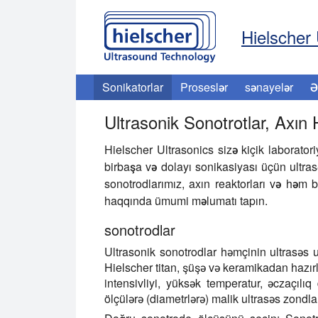
Hielscher 
Sonikatorlar
Proseslər
sənayelər
Ə
Ultrasonik Sonotrotlar, Axın
Hielscher Ultrasonics sizə kiçik laborato
birbaşa və dolayı sonikasiyası üçün ultrasə
sonotrodlarımız, axın reaktorları və həm
haqqında ümumi məlumatı tapın.
sonotrodlar
Ultrasonik sonotrodlar həmçinin ultrasəs 
Hielscher titan, şüşə və keramikadan hazır
intensivliyi, yüksək temperatur, əczaçıl
ölçülərə (diametrlərə) malik ultrasəs zondları