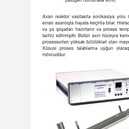
Axan reaktor vasitəsilə sonikasiya yolu 
emalı asanlıqla həyata keçirilə bilər. Hie
və ya şüşədən hazırlanır və proses tem
təchiz edilmişdir. Bütün axın hüceyrə kamer
prosessorları yüksək özlülükləri olan maye
Xüsusi proses tələblərinə uyğun olaraq
mövcuddur.