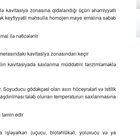
lə kavitasiya zonasına qidalandığı üçün əhəmiyyətli
sək keyfiyyətli məhsulla homojen maye emalına səbəb
al ilə nəticələnir
amerasındakı kavitasiya zonasından keçir
alın kavitasiyada saxlanma müddətini tənzimləməklə
. Soyuducu gödəkçəsi olan axın hüceyrələri və istilik
quraşdırılması tələb olunan temperaturun saxlanmasına
 təmin edir
rla işləyərkən (uçucu, biotəhlükəli, yoluxucu və ya