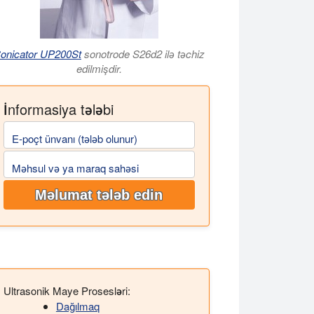
onicator UP200St
sonotrode S26d2 ilə təchiz
edilmişdir.
İnformasiya tələbi
E-poçt ünvanı (tələb olunur)
Məhsul və ya maraq sahəsi
Məlumat tələb edin
Ultrasonik Maye Prosesləri:
Dağılmaq