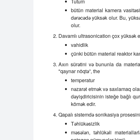
Tutum
bütün material kamera vasitəsi
dərəcədə yüksək olur. Bu, yük
olur.
Davamlı ultrasonication çox yüksək em
vahidlik
çünki bütün material reaktor k
Axın sürətini və bununla da materi
"qaynar nöqtə”, the
temperatur
nəzarət etmək və saxlamaq olar
dəyişdiricisinin isteğe bağlı 
kömək edir.
Qapalı sistemdə sonikasiya prosesini
Təhlükəsizlik
məsələn, təhlükəli materialla
patogen nümunələr kimi)