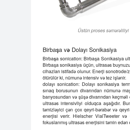
Üstün proses səmərəliliy
Birbaşa və Dolayı Sonikasiya
Birbaşa sonication
: Birbaşa Sonikasiya u
Birbaşa sonikasiya üçün, ultrasəs buynuzunu
cihazları istifadə olunur. Enerji sonotrode
ötürülür ki, nümunə intensiv və tez işlənir.
dolayı sonication
: Dolayı sonikasiya term
sınaq borusunun divarından nümunə mayesi
banyosundan və şüşə divarından keçməli 
ultrasəs intensivliyi olduqca aşağıdır. 
təmizləyici çən çox qeyri-bərabər və qeyri
enerjisi verir. Hielscher VialTweeter v
fokuslanmış ultrasəs enerjisini təmin edən