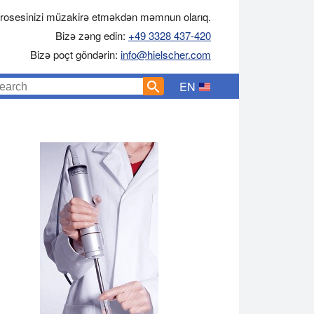
rosesinizi müzakirə etməkdən məmnun olarıq.
Bizə zəng edin:
+49 3328 437-420
Bizə poçt göndərin:
info@hielscher.com
EN