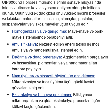
UIP6000hdT proses mühəndislərinin sənaye miqyasında
intensiv ultrasəs kavitasiyasına ehtiyacı olduqda istifadə
olunur. Onun yüksək güc çıxışı onu yüksək həcmli proseslər
və tələbkar materiallar – məsələn, şlamçılar, pastalar,
süspansiyalar və viskoz mayelər üçün uyğun edir.
Homogenizasiya və qarışdırma:
Maye-maye və bərk-
maye sistemlərində bərabərliyi artır.
emulsifikasiya
:
Nəzarət edilən enerji tətbiqi ilə incə
emulsiya və nanoemulsiya istehsal edin.
Dağıtma və deaglomerasiya:
Agglomeratları parçalayın
və hissəcikləri, piqmentləri və ya nanomaterialları
bərabər paylayın.
Nəm üyütmə və hissəcik ölçüsünün azaldılması:
Mikronizasiya və incə üyütmə üçün güclü kəsici
qüvvələr tətbiq edin.
Ekstraksiya və hüceyrə pozulması:
Bitki, yosun,
mikroorqanizm və qida ekstraksiya prosesləri üçün
kütləvi keçidi gücləndirin.