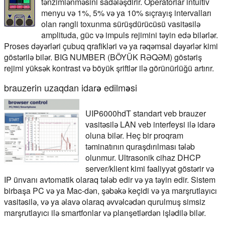
tənzimlənməsini sadələşdirir. Operatorlar intuitiv
menyu və 1%, 5% və ya 10% sıçrayış intervalları
olan rəngli toxunma sürüşdürücüsü vasitəsilə
amplituda, güc və impuls rejimini təyin edə bilərlər.
Proses dəyərləri çubuq qrafikləri və ya rəqəmsal dəyərlər kimi
göstərilə bilər. BIG NUMBER (BÖYÜK RƏQƏM) göstəriş
rejimi yüksək kontrast və böyük şriftlər ilə görünürlüğü artırır.
brauzerin uzaqdan idarə edilməsi
UIP6000hdT standart veb brauzer
vasitəsilə LAN veb interfeysi ilə idarə
oluna bilər. Heç bir proqram
təminatının quraşdırılması tələb
olunmur. Ultrasonik cihaz DHCP
server/klient kimi fəaliyyət göstərir və
IP ünvanı avtomatik olaraq tələb edir və ya təyin edir. Sistem
birbaşa PC və ya Mac-dən, şəbəkə keçidi və ya marşrutlayıcı
vasitəsilə, və ya əlavə olaraq əvvəlcədən qurulmuş simsiz
marşrutlayıcı ilə smartfonlar və planşetlərdən işlədilə bilər.