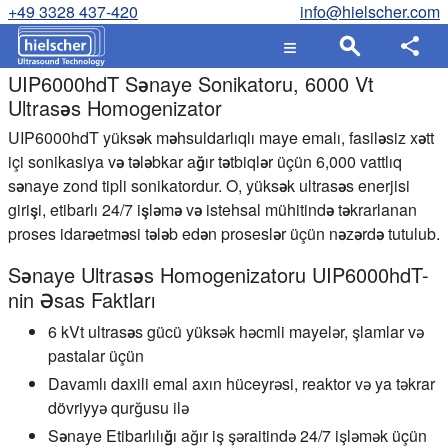
+49 3328 437-420
info@hielscher.com
UIP6000hdT Sənaye Sonikatoru, 6000 Vt
Ultrasəs Homogenizator
UIP6000hdT yüksək məhsuldarlıqlı maye emalı, fasiləsiz xətt
içi sonikasiya və tələbkar ağır tətbiqlər üçün 6,000 vattlıq
sənaye zond tipli sonikatordur. O, yüksək ultrasəs enerjisi
girişi, etibarlı 24/7 işləmə və istehsal mühitində təkrarlanan
proses idarəetməsi tələb edən proseslər üçün nəzərdə tutulub.
Sənaye Ultrasəs Homogenizatoru UIP6000hdT-
nin Əsas Faktları
6 kVt ultrasəs gücü
yüksək həcmli mayelər, şlamlar və
pastalar üçün
Davamlı daxili emal
axın hüceyrəsi, reaktor və ya təkrar
dövriyyə qurğusu ilə
Sənaye Etibarlılığı
ağır iş şəraitində 24/7 işləmək üçün