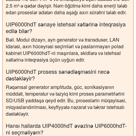
2.5 m³-ə qədər dəyişir. Nəm öğütmə kimi daha enerji tələb
edən proseslər adətən daha aşağı axın sürətini tələb edir.
UIP6000hdT sənaye istehsal xətlərinə inteqrasiya
edilə bilər?
Bəli. Modul dizayn, ayrı generator və transduser, LAN
idarəsi, axın hüceyrəsi seçimləri və paslanmayan polad
kabinet UIP6000hdT-ni maşınlara, skidlərə və istehsal
xətlərinə inteqrasiya üçün uyğun edir.
UIP6000hdT prosess sənədləşməsini necə
dəstəkləyir?
Rəqəmsal generator amplituda, güc, sonikasiyanın
müddəti, temperatur və təzyiq kimi proses parametrlərini
SD/USB yaddaşa qeyd edir. Bu, proseslərin müqayisəsi,
miqyaslandırılması, keyfiyyətə nəzarət və təkrar istehsalı
dəstəkləyir.
Hansı hallarda UIP4000hdT əvəzinə UIP6000hdT-
ni seçməliyəm?