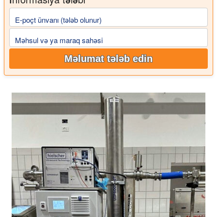
E-poçt ünvanı (tələb olunur)
Məhsul və ya maraq sahəsi
Məlumat tələb edin