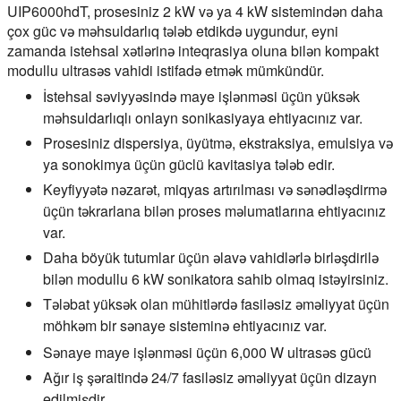
UIP6000hdT, prosesiniz 2 kW və ya 4 kW sistemindən daha
çox güc və məhsuldarlıq tələb etdikdə uygundur, eyni
zamanda istehsal xətlərinə inteqrasiya oluna bilən kompakt
modullu ultrasəs vahidi istifadə etmək mümkündür.
İstehsal səviyyəsində maye işlənməsi üçün yüksək
məhsuldarlıqlı onlayn sonikasiyaya ehtiyacınız var.
Prosesiniz dispersiya, üyütmə, ekstraksiya, emulsiya və
ya sonokimya üçün güclü kavitasiya tələb edir.
Keyfiyyətə nəzarət, miqyas artırılması və sənədləşdirmə
üçün təkrarlana bilən proses məlumatlarına ehtiyacınız
var.
Daha böyük tutumlar üçün əlavə vahidlərlə birləşdirilə
bilən modullu 6 kW sonikatora sahib olmaq istəyirsiniz.
Tələbat yüksək olan mühitlərdə fasiləsiz əməliyyat üçün
möhkəm bir sənaye sisteminə ehtiyacınız var.
Sənaye maye işlənməsi üçün 6,000 W ultrasəs gücü
Ağır iş şəraitində 24/7 fasiləsiz əməliyyat üçün dizayn
edilmişdir