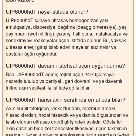
UIP6000hdT nəyə istifadə olunur?
UIP6000hdT sənaye ultrasəs homogenizasiyası,
emulqasiya, dispersiya, dağılma (deagglomerasiya), yaş
dəyirmanı (wet milling), çıxarış, həll etmə, malaksasiya və
sonokimyəvi reaksiyalar üçün istifadə olunur. Bu, yüksək
ultrasəs enerji girişi tələb edən mayelər, süzmələr və
pastalar üçün uyğundur.
UIP6000hdT davamlı istehsal üçün uyğundurmu?
Bəli. UIP6000hdT ağır iş rejimi üçün 24/7 işləməyə
nəzərdə tutulub və partiyalı, geri dövranlı və ya davamlı
inline axın vasitəsi ilə istifadə edilə bilər.
UIP6000hdT hansı axın sürətində emal edə bilər?
Axın sürəti tətbiqdən, viskozluqdan, məzmunlardakı
hissəciklərdən, hədəf hissəcik və ya damla ölçüsündən və
tələb olunan ultrasəs enerji girişindən asılıdır. Göstərici
axın sürətləri biodizel transesterifikasiyası üçün təxminən
saatda 1.5-dən 4 m³-ə və emulqasiya üçün saatda 0.5-dən