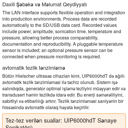
Daxili Şəbəkə və Məlumat Qeydiyyatı
The LAN interface supports flexible operation and integration
into production environments. Process data are recorded
automatically to the SD/USB data card. Recorded values
include power, amplitude, sonication time, temperature and
pressure, allowing better process comparability,
documentation and reproducibility. A pluggable temperature
sensor is included; an optional pressure sensor can be
connected when pressure monitoring is required.
avtomatik tezlik tənzimləmə
Bütün Hielscher ultrasəs cihazları kimi, UIP6000hdT də ağıllı
avtomatik tezlik tənzimləməsi ilə təchiz olunub. Sistem işə
salındıqda, generator optimal işləmə tezliyini müəyyən edir və
transduseri həmin tezlikdə idarə edir. Bu enerji səmərəliliyini,
sabitliyi və etibarlılığı artırır. Tezlik tənzimləməsi saniyənin bir
hissəsində avtomatik olaraq həyata keçirilir.
Tez-tez verilən suallar: UIP6000hdT Sənaye
Sonikatörü