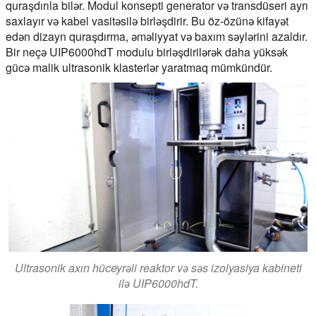
quraşdırıla bilər. Modul konsepti generator və transdüseri ayrı
saxlayır və kabel vasitəsilə birləşdirir. Bu öz-özünə kifayət
edən dizayn quraşdırma, əməliyyat və baxım səylərini azaldır.
Bir neçə UIP6000hdT modulu birləşdirilərək daha yüksək
gücə malik ultrasonik klasterlər yaratmaq mümkündür.
Ultrasonik axın hüceyrəli reaktor və səs izolyasiya kabineti
ilə UIP6000hdT.