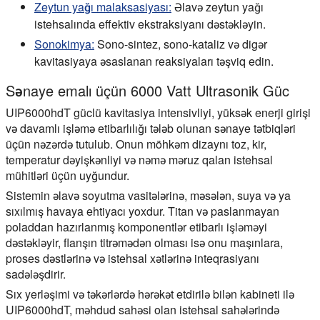
Zeytun yağı malaksasiyası:
Əlavə zeytun yağı
istehsalında effektiv ekstraksiyanı dəstəkləyin.
Sonokimya:
Sono-sintez, sono-kataliz və digər
kavitasiyaya əsaslanan reaksiyaları təşviq edin.
Sənaye emalı üçün 6000 Vatt Ultrasonik Güc
UIP6000hdT güclü kavitasiya intensivliyi, yüksək enerji girişi
və davamlı işləmə etibarlılığı tələb olunan sənaye tətbiqləri
üçün nəzərdə tutulub. Onun möhkəm dizaynı toz, kir,
temperatur dəyişkənliyi və nəmə məruz qalan istehsal
mühitləri üçün uyğundur.
Sistemin əlavə soyutma vasitələrinə, məsələn, suya və ya
sıxılmış havaya ehtiyacı yoxdur. Titan və paslanmayan
poladdan hazırlanmış komponentlər etibarlı işləməyi
dəstəkləyir, flanşın titrəmədən olması isə onu maşınlara,
proses dəstlərinə və istehsal xətlərinə inteqrasiyanı
sadələşdirir.
Sıx yerləşimi və təkərlərdə hərəkət etdirilə bilən kabineti ilə
UIP6000hdT, məhdud sahəsi olan istehsal sahələrində