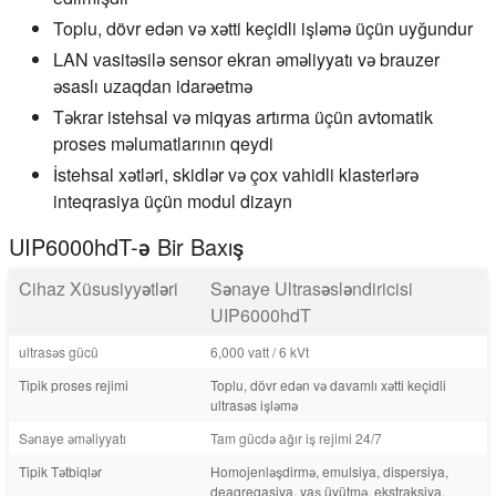
Toplu, dövr edən və xətti keçidli işləmə üçün uyğundur
LAN vasitəsilə sensor ekran əməliyyatı və brauzer
əsaslı uzaqdan idarəetmə
Təkrar istehsal və miqyas artırma üçün avtomatik
proses məlumatlarının qeydi
İstehsal xətləri, skidlər və çox vahidli klasterlərə
inteqrasiya üçün modul dizayn
UIP6000hdT-ə Bir Baxış
Cihaz Xüsusiyyətləri
Sənaye Ultrasəsləndiricisi
UIP6000hdT
ultrasəs gücü
6,000 vatt / 6 kVt
Tipik proses rejimi
Toplu, dövr edən və davamlı xətti keçidli
ultrasəs işləmə
Sənaye əməliyyatı
Tam gücdə ağır iş rejimi 24/7
Tipik Tətbiqlər
Homojenləşdirmə, emulsiya, dispersiya,
deaqreqasiya, yaş üyütmə, ekstraksiya,