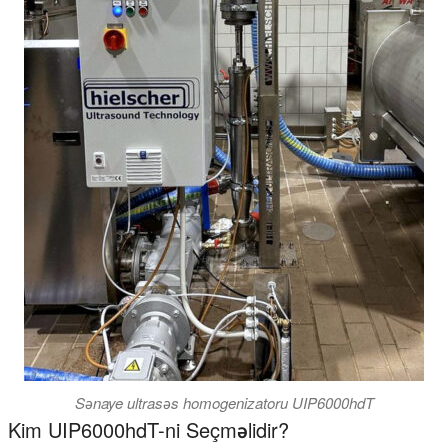
Sənaye ultrasəs homogenizatoru UIP6000hdT
Kim UIP6000hdT-ni Seçməlidir?