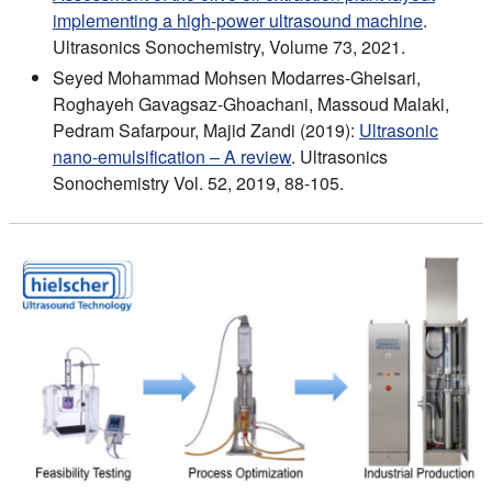
implementing a high-power ultrasound machine
.
Ultrasonics Sonochemistry, Volume 73, 2021.
Seyed Mohammad Mohsen Modarres-Gheisari,
Roghayeh Gavagsaz-Ghoachani, Massoud Malaki,
Pedram Safarpour, Majid Zandi (2019):
Ultrasonic
nano-emulsification – A review
. Ultrasonics
Sonochemistry Vol. 52, 2019, 88-105.