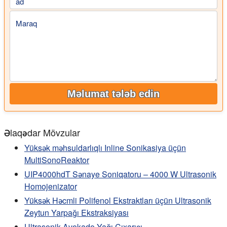
ad
Maraq
Məlumat tələb edin
Əlaqədar Mövzular
Yüksək məhsuldarlıqlı Inline Sonikasiya üçün
MultiSonoReaktor
UIP4000hdT Sənaye Soniqatoru – 4000 W Ultrasonik
Homojenizator
Yüksək Həcmli Polifenol Ekstraktları üçün Ultrasonik
Zeytun Yarpağı Ekstraksiyası
Ultrasonik Avokado Yağı Çıxarışı