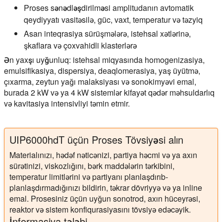
Proses sənədləşdirilməsi
amplitudanın avtomatik
qeydiyyatı vasitəsilə, güc, vaxt, temperatur və təzyiq
Asan inteqrasiya
sürüşmələrə, istehsal xətlərinə,
şkaflara və çoxvahidli klasterlərə
Ən yaxşı uyğunluq:
istehsal miqyasında homogenizasiya,
emulsifikasiya, dispersiya, deaqlomerasiya, yaş üyütmə,
çıxarma, zeytun yağı malaksiyası və sonokimyəvi emal,
burada 2 kW və ya 4 kW sistemlər kifayət qədər məhsuldarlıq
və kavitasiya intensivliyi təmin etmir.
UIP6000hdT üçün Proses Tövsiyəsi alın
Materialınızı, hədəf nəticənizi, partiya həcmi və ya axın
sürətinizi, viskozlığını, bərk maddələrin tərkibini,
temperatur limitlərini və partiyanı planlaşdırıb-
planlaşdırmadığınızı bildirin, təkrar dövriyyə və ya inline
emal. Prosesiniz üçün uyğun sonotrod, axın hüceyrəsi,
reaktor və sistem konfiqurasiyasını tövsiyə edəcəyik.
İnformasiya tələbi