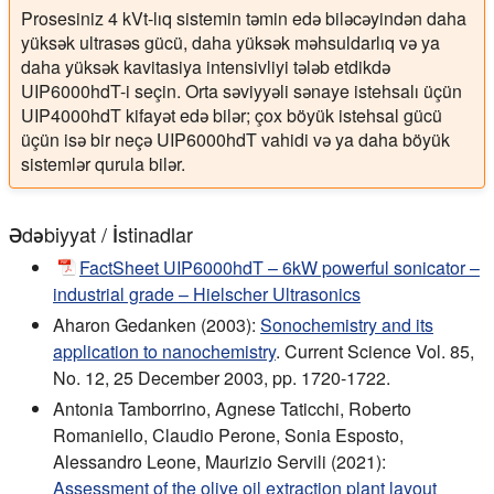
Prosesiniz 4 kVt-lıq sistemin təmin edə biləcəyindən daha
yüksək ultrasəs gücü, daha yüksək məhsuldarlıq və ya
daha yüksək kavitasiya intensivliyi tələb etdikdə
UIP6000hdT-i seçin. Orta səviyyəli sənaye istehsalı üçün
UIP4000hdT kifayət edə bilər; çox böyük istehsal gücü
üçün isə bir neçə UIP6000hdT vahidi və ya daha böyük
sistemlər qurula bilər.
Ədəbiyyat / İstinadlar
FactSheet UIP6000hdT – 6kW powerful sonicator –
industrial grade – Hielscher Ultrasonics
Aharon Gedanken (2003):
Sonochemistry and its
application to nanochemistry
. Current Science Vol. 85,
No. 12, 25 December 2003, pp. 1720-1722.
Antonia Tamborrino, Agnese Taticchi, Roberto
Romaniello, Claudio Perone, Sonia Esposto,
Alessandro Leone, Maurizio Servili (2021):
Assessment of the olive oil extraction plant layout