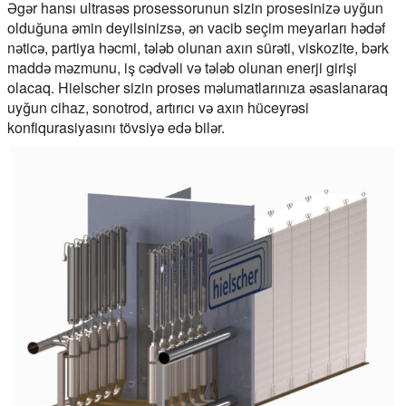
Əgər hansı ultrasəs prosessorunun sizin prosesinizə uyğun
olduğuna əmin deyilsinizsə, ən vacib seçim meyarları hədəf
nəticə, partiya həcmi, tələb olunan axın sürəti, viskozite, bərk
maddə məzmunu, iş cədvəli və tələb olunan enerji girişi
olacaq. Hielscher sizin proses məlumatlarınıza əsaslanaraq
uyğun cihaz, sonotrod, artırıcı və axın hüceyrəsi
konfiqurasiyasını tövsiyə edə bilər.