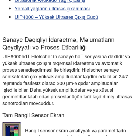
Yeməli yağların ultrasəs çıxarılması
UIP4000 – Yüksək Ultrasəs Çıxış Gücü
Sənaye Dəqiqliyi İdarəetmə, Məlumatların
Qeydiyyatı və Proses Etibarlılığı
UIP6000hdT Hielscher-in sənaye hdT seriyasına daxildir və
yüksək ultrasəs çıxışını rəqəmsal idarəetmə və avtomatik
proses sənədləşdirməsi ilə birləşdirir. Hielscher sənaye
sonikatorları çox yüksək amplitudalar təqdim edə bilər. 24/7
rejimində fasiləsiz olaraq 200 µm-ə qədər amplitudalar
işlədilə bilər. Daha yüksək amplitudalar və ya xüsusi
geometrilər tələb edən proseslər üçün fərdiləşdirilmiş ultrasəs
sonotrodları mövcuddur.
Tam Rəngli Sensor Ekran
Rəngli sensor ekran əməliyyatı və parametrlərin