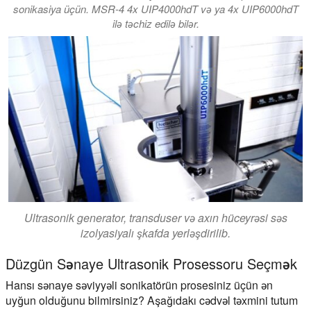
sonikasiya üçün. MSR-4 4x UIP4000hdT və ya 4x UIP6000hdT
ilə təchiz edilə bilər.
Ultrasonik generator, transduser və axın hüceyrəsi səs
izolyasiyalı şkafda yerləşdirilib.
Düzgün Sənaye Ultrasonik Prosessoru Seçmək
Hansı sənaye səviyyəli sonikatörün prosesiniz üçün ən
uyğun olduğunu bilmirsiniz? Aşağıdakı cədvəl təxmini tutum