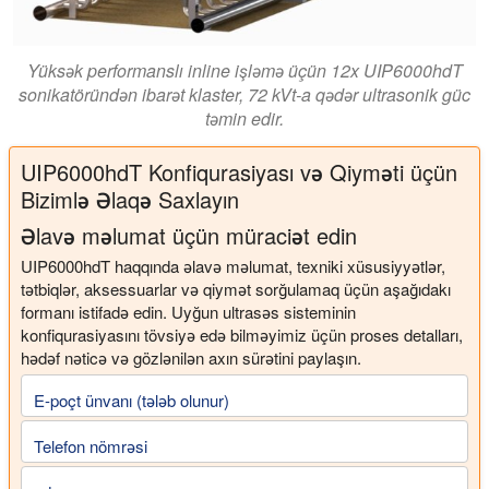
Yüksək performanslı inline işləmə üçün 12x UIP6000hdT
sonikatöründən ibarət klaster, 72 kVt-a qədər ultrasonik güc
təmin edir.
UIP6000hdT Konfiqurasiyası və Qiyməti üçün
Bizimlə Əlaqə Saxlayın
Əlavə məlumat üçün müraciət edin
UIP6000hdT haqqında əlavə məlumat, texniki xüsusiyyətlər,
tətbiqlər, aksessuarlar və qiymət sorğulamaq üçün aşağıdakı
formanı istifadə edin. Uyğun ultrasəs sisteminin
konfiqurasiyasını tövsiyə edə bilməyimiz üçün proses detalları,
hədəf nəticə və gözlənilən axın sürətini paylaşın.
E-poçt ünvanı (tələb olunur)
Telefon nömrəsi