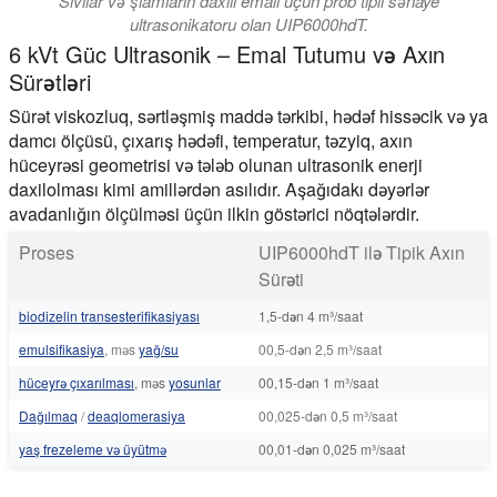
Sıvılar və şlamların daxili emalı üçün prob tipli sənaye
ultrasonikatoru olan UIP6000hdT.
6 kVt Güc Ultrasonik – Emal Tutumu və Axın
Sürətləri
Sürət viskozluq, sərtləşmiş maddə tərkibi, hədəf hissəcik və ya
damcı ölçüsü, çıxarış hədəfi, temperatur, təzyiq, axın
hüceyrəsi geometrisi və tələb olunan ultrasonik enerji
daxilolması kimi amillərdən asılıdır. Aşağıdakı dəyərlər
avadanlığın ölçülməsi üçün ilkin göstərici nöqtələrdir.
Proses
UIP6000hdT ilə Tipik Axın
Sürəti
biodizelin transesterifikasiyası
1,5-dən 4 m³/saat
emulsifikasiya
, məs
yağ/su
00,5-dən 2,5 m³/saat
hüceyrə çıxarılması
, məs
yosunlar
00,15-dən 1 m³/saat
Dağılmaq
/
deaqlomerasiya
00,025-dən 0,5 m³/saat
yaş frezeleme və üyütmə
00,01-dən 0,025 m³/saat