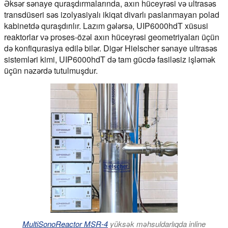
Əksər sənaye quraşdırmalarında, axın hüceyrəsi və ultrasəs
transdüseri səs izolyasiyalı ikiqat divarlı paslanmayan polad
kabinetdə quraşdırılır. Lazım gələrsə, UIP6000hdT xüsusi
reaktorlar və proses-özəl axın hüceyrəsi geometriyaları üçün
də konfiqurasiya edilə bilər. Digər Hielscher sənaye ultrasəs
sistemləri kimi, UIP6000hdT də tam gücdə fasiləsiz işləmək
üçün nəzərdə tutulmuşdur.
MultiSonoReactor MSR-4
yüksək məhsuldarlıqda inline