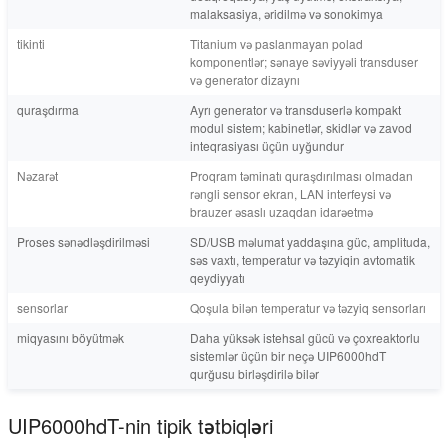
malaksasiya, əridilmə və sonokimya
tikinti
Titanium və paslanmayan polad
komponentlər; sənaye səviyyəli transduser
və generator dizaynı
quraşdırma
Ayrı generator və transduserlə kompakt
modul sistem; kabinetlər, skidlər və zavod
inteqrasiyası üçün uyğundur
Nəzarət
Proqram təminatı quraşdırılması olmadan
rəngli sensor ekran, LAN interfeysi və
brauzer əsaslı uzaqdan idarəetmə
Proses sənədləşdirilməsi
SD/USB məlumat yaddaşına güc, amplituda,
səs vaxtı, temperatur və təzyiqin avtomatik
qeydiyyatı
sensorlar
Qoşula bilən temperatur və təzyiq sensorları
miqyasını böyütmək
Daha yüksək istehsal gücü və çoxreaktorlu
sistemlər üçün bir neçə UIP6000hdT
qurğusu birləşdirilə bilər
UIP6000hdT-nin tipik tətbiqləri