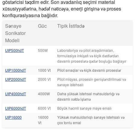
göstəricisi təqdim edir. Son avadanlıq seçimi material
xüsusiyyətlərinə, hədəf nəticəyə, enerji girişinə və proses
konfiqurasiyasına bağlıdır.
Sənaye
Güc
Tipik İstifadə
Sonikator
Modeli
UIP500hdT
500W
Laboratoriya və pilot araşdırmaları,
formulasiya inkişafı və kiçik dəstlərdən
davamlı proseslərə qədər boşluğu bağlayır
UIP1000hdT
1000 Vt
Pilot sınaqlar və kiçik davamlı proseslər
UIP2000hdT
2000 Vt
Pilot miqyas, prosesin genişləndirilməsi və
sənaye istehsalı
UIP4000hdT
4000W
Daha yüksək istehsal məhsuldarlığı və
davamlı xətdə işləmə
UIP6000hdT
6000 Vt
Böyük həcmli sənaye maye emalı
UIP16000
16000
Yüksək məhsuldarlıqlı sənaye istehsalı və
Vt
çox tonlu emal