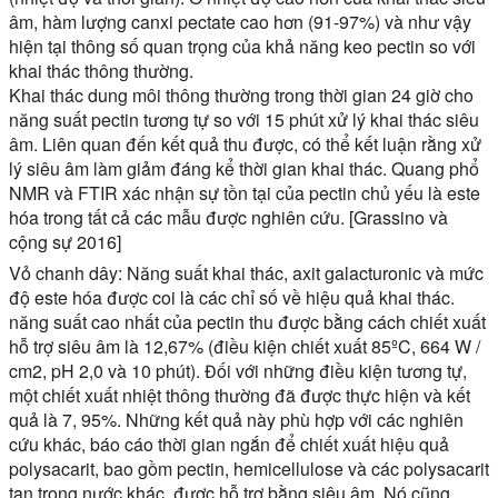
âm, hàm lượng canxi pectate cao hơn (91-97%) và như vậy
hiện tại thông số quan trọng của khả năng keo pectin so với
khai thác thông thường.
Khai thác dung môi thông thường trong thời gian 24 giờ cho
năng suất pectin tương tự so với 15 phút xử lý khai thác siêu
âm. Liên quan đến kết quả thu được, có thể kết luận rằng xử
lý siêu âm làm giảm đáng kể thời gian khai thác. Quang phổ
NMR và FTIR xác nhận sự tồn tại của pectin chủ yếu là este
hóa trong tất cả các mẫu được nghiên cứu. [Grassino và
cộng sự 2016]
Vỏ chanh dây:
Năng suất khai thác, axit galacturonic và mức
độ este hóa được coi là các chỉ số về hiệu quả khai thác.
năng suất cao nhất của pectin thu được bằng cách chiết xuất
hỗ trợ siêu âm là 12,67% (điều kiện chiết xuất 85ºC, 664 W /
cm2, pH 2,0 và 10 phút). Đối với những điều kiện tương tự,
một chiết xuất nhiệt thông thường đã được thực hiện và kết
quả là 7, 95%. Những kết quả này phù hợp với các nghiên
cứu khác, báo cáo thời gian ngắn để chiết xuất hiệu quả
polysacarit, bao gồm pectin, hemicellulose và các polysacarit
tan trong nước khác, được hỗ trợ bằng siêu âm. Nó cũng