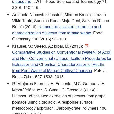
ultrasound
. LWT – Food Science and Technology 71,
2016. 110-115.
Antonela Nincevic Grassino, Mladen Brncic, Drazen
Vikic-Topic, Suncica Roca, Maja Dent, Suzana Rimac
Brncíc (2016):
Ultrasound assisted extraction and
characterization of pectin from tomato waste
. Food
Chemistry 198 (2016) 93–100.
Krauser, S.; Saeed, A.; Iqbal, M. (2015):
Comparative Studies on Conventional (Water-Hot Acid)
and Non-Conventional (Ultrasonication) Procedures for
Extraction and Chemical Characterization of Pectin
from Peel Waste of Mango Cultivar Chausna
. Pak. J.
Bot., 47(4): 1527-1533, 2015.
R. Minjares-Fuentes, A. Femenia, M.C. Garaua, J.A.
Meza-Velázquez, S. Simal, C. Rosselló (2014):
Ultrasound-assisted extraction of pectins from grape
pomace using citric acid: A response surface
methodology approach. Carbohydrate Polymers 106