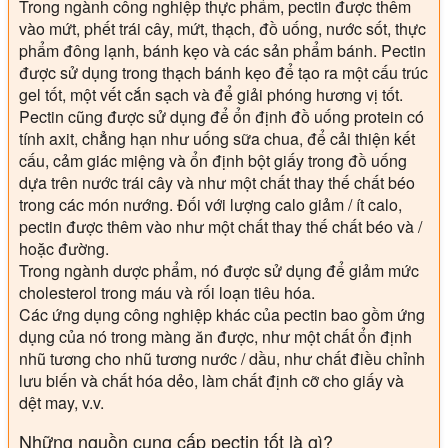
Trong ngành công nghiệp thực phẩm, pectin được thêm
vào mứt, phết trái cây, mứt, thạch, đồ uống, nước sốt, thực
phẩm đông lạnh, bánh kẹo và các sản phẩm bánh. Pectin
được sử dụng trong thạch bánh kẹo để tạo ra một cấu trúc
gel tốt, một vết cắn sạch và để giải phóng hương vị tốt.
Pectin cũng được sử dụng để ổn định đồ uống protein có
tính axit, chẳng hạn như uống sữa chua, để cải thiện kết
cấu, cảm giác miệng và ổn định bột giấy trong đồ uống
dựa trên nước trái cây và như một chất thay thế chất béo
trong các món nướng. Đối với lượng calo giảm / ít calo,
pectin được thêm vào như một chất thay thế chất béo và /
hoặc đường.
Trong ngành dược phẩm, nó được sử dụng để giảm mức
cholesterol trong máu và rối loạn tiêu hóa.
Các ứng dụng công nghiệp khác của pectin bao gồm ứng
dụng của nó trong màng ăn được, như một chất ổn định
nhũ tương cho nhũ tương nước / dầu, như chất điều chỉnh
lưu biến và chất hóa dẻo, làm chất định cỡ cho giấy và
dệt may, v.v.
Những nguồn cung cấp pectin tốt là gì?