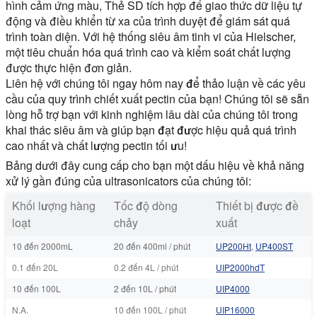
hình cảm ứng màu, Thẻ SD tích hợp để giao thức dữ liệu tự
động và điều khiển từ xa của trình duyệt để giám sát quá
trình toàn diện. Với hệ thống siêu âm tinh vi của Hielscher,
một tiêu chuẩn hóa quá trình cao và kiểm soát chất lượng
được thực hiện đơn giản.
Liên hệ với chúng tôi ngay hôm nay để thảo luận về các yêu
cầu của quy trình chiết xuất pectin của bạn! Chúng tôi sẽ sẵn
lòng hỗ trợ bạn với kinh nghiệm lâu dài của chúng tôi trong
khai thác siêu âm và giúp bạn đạt được hiệu quả quá trình
cao nhất và chất lượng pectin tối ưu!
Bảng dưới đây cung cấp cho bạn một dấu hiệu về khả năng
xử lý gần đúng của ultrasonicators của chúng tôi:
Khối lượng hàng
Tốc độ dòng
Thiết bị được đề
loạt
chảy
xuất
10 đến 2000mL
20 đến 400ml / phút
UP200Ht
,
UP400ST
0.1 đến 20L
0.2 đến 4L / phút
UIP2000hdT
10 đến 100L
2 đến 10L / phút
UIP4000
N.A.
10 đến 100L / phút
UIP16000