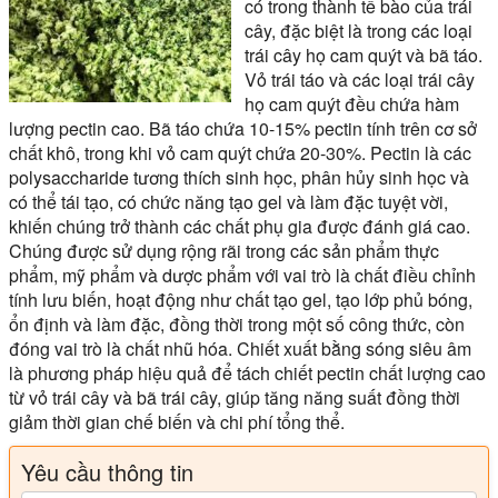
có trong thành tế bào của trái
cây, đặc biệt là trong các loại
trái cây họ cam quýt và bã táo.
Vỏ trái táo và các loại trái cây
họ cam quýt đều chứa hàm
lượng pectin cao. Bã táo chứa 10-15% pectin tính trên cơ sở
chất khô, trong khi vỏ cam quýt chứa 20-30%. Pectin là các
polysaccharide tương thích sinh học, phân hủy sinh học và
có thể tái tạo, có chức năng tạo gel và làm đặc tuyệt vời,
khiến chúng trở thành các chất phụ gia được đánh giá cao.
Chúng được sử dụng rộng rãi trong các sản phẩm thực
phẩm, mỹ phẩm và dược phẩm với vai trò là chất điều chỉnh
tính lưu biến, hoạt động như chất tạo gel, tạo lớp phủ bóng,
ổn định và làm đặc, đồng thời trong một số công thức, còn
đóng vai trò là chất nhũ hóa. Chiết xuất bằng sóng siêu âm
là phương pháp hiệu quả để tách chiết pectin chất lượng cao
từ vỏ trái cây và bã trái cây, giúp tăng năng suất đồng thời
giảm thời gian chế biến và chi phí tổng thể.
Yêu cầu thông tin