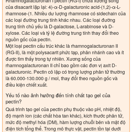
Rhamnogalacturonan I pectin (RG-I) chứa xương sống
của disacarit lặp lại: 4)-α-D-galacturonic acid-(1,2)-α-L-
rhamnose-(1. Nhiều dư lượng rhamnose có sidechain của
các loại đường trung tính khác nhau. Các loại đường
trung tính chủ yếu là D-galactose, L-arabinose và D-
xylose. Các loại và tỷ lệ đường trung tính thay đổi theo
nguồn gốc của pectin.
Một loại pectin cấu trúc khác là rhamnogalacturonan II
(RG-II), là một polysacarit phức tạp, phân nhánh cao và ít
được tìm thấy trong tự nhiên. Xương sống của
rhamnogalacturonan II chỉ bao gồm các đơn vị axit D-
galacturonic. Pectin cô lập có trọng lượng phân tử thường
là 60.000-130.000 g / mol, thay đổi theo nguồn gốc và
điều kiện chiết xuất.
Yếu tố nào ảnh hưởng đến tính chất tạo gel của
pectin?
Quá trình tạo gel của pectin phụ thuộc vào pH, nhiệt độ,
độ mạnh ion (các chất hòa tan khác), kích thước phân tử,
mức độ methyl hóa (DM), hàm lượng chuỗi bên và mật độ
điện tích tổng thể. Trong mô thực vật, pectin tồn tại dưới