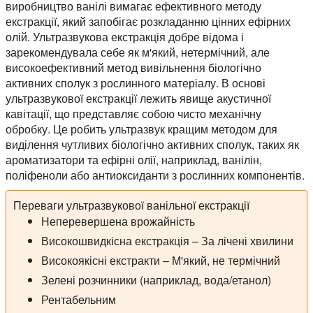
виробництво ванілі вимагає ефективного методу
екстракції, який запобігає розкладанню цінних ефірних
олій. Ультразвукова екстракція добре відома і
зарекомендувала себе як м'який, нетермічний, але
високоефективний метод вивільнення біологічно
активних сполук з рослинного матеріалу. В основі
ультразвукової екстракції лежить явище акустичної
кавітації, що представляє собою чисто механічну
обробку. Це робить ультразвук кращим методом для
виділення чутливих біологічно активних сполук, таких як
ароматизатори та ефірні олії, наприклад, ванілін,
поліфеноли або антиоксиданти з рослинних компонентів.
Переваги ультразвукової ванільної екстракції
Неперевершена врожайність
Високошвидкісна екстракція – За лічені хвилини
Високоякісні екстракти – М'який, не термічний
Зелені розчинники (наприклад, вода/етанол)
Рентабельним