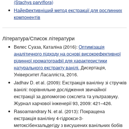
(Stachys parviflora)
Найефективніший метод екстракції для рослинних
компонентів
Література/Список літератури
Велес Суаза, Каталіна (2016):
Оптимізація
аналітичного підходу на основі високоефективної
рідинної хроматографії для характеристики
натурального екстракту ванілі.
Дисертація,
Університет Ласалліста, 2016.
Jadhav D. et al. (2009): Екстракція ваніліну зі стручків
ванілі: порівняльне дослідження звичайної
екстракції за допомогою сокслета та ультразвуку.
Журнал харчової інженерії 93, 2009: 421–426.
Rasoamandrary N. et al. (2013): Покращена
екстракція ваніліну 4-гідрокси-3-
метоксібензальдегіду з висушених ванільних бобів