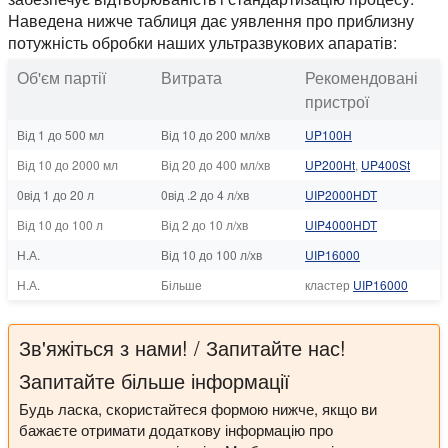
Наведена нижче таблиця дає уявлення про приблизну
потужність обробки наших ультразвукових апаратів:
Об'єм партії
Витрата
Рекомендовані
пристрої
Від 1 до 500 мл
Від 10 до 200 мл/хв
UP100H
Від 10 до 2000 мл
Від 20 до 400 мл/хв
UP200Ht
,
UP400St
0від 1 до 20 л
0від .2 до 4 л/хв
UIP2000HDT
Від 10 до 100 л
Від 2 до 10 л/хв
UIP4000HDT
Н.А.
Від 10 до 100 л/хв
UIP16000
Н.А.
Більше
кластер
UIP16000
Зв'яжіться з нами! / Запитайте нас!
Запитайте більше інформації
Будь ласка, скористайтеся формою нижче, якщо ви
бажаєте отримати додаткову інформацію про