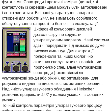
функціями. Сонотроди і проточні комірки (деталі, які
контактують із середовищем) можуть бути автоклавовані
і легко чистяться. Всі наші ультразвукові апарати
створені для роботи 24/7, не вимагають особливого
обслуговування та прості та безпечні в експлуатації.
Цифровий кольоровий дисплей
дозволяє зручно керувати
ультразвуковим апаратом. Наші системи
здатні передавати від низьких до дуже
високих амплітуд. Для екстракції
поліфенолів та інших біологічно
активних сполук, таких як ванілін, ми
пропонуємо спеціальні ультразвукові
сонотроди (також відомі як
ультразвукові зонди або ріжки), які оптимізовані для
розумного виділення високоякісних активних речовин.
Надійність ультразвукового обладнання Hielscher
дозволяє працювати 24/7 у важких умовах і в складних
умовах.
Точний контроль параметрів ультразвукового процесу
забезпечує відтворюваність і стандартизацію процесу.