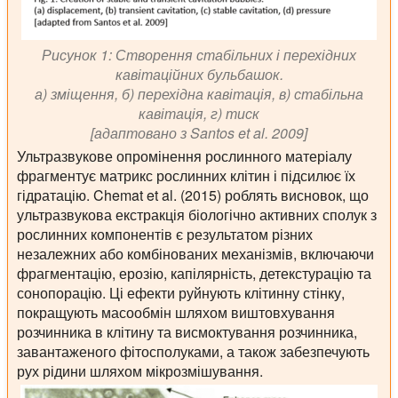
Рисунок 1: Створення стабільних і перехідних
кавітаційних бульбашок.
а) зміщення, б) перехідна кавітація, в) стабільна
кавітація, г) тиск
[адаптовано з Santos et al. 2009]
Ультразвукове опромінення рослинного матеріалу
фрагментує матрикс рослинних клітин і підсилює їх
гідратацію. Chemat et al. (2015) роблять висновок, що
ультразвукова екстракція біологічно активних сполук з
рослинних компонентів є результатом різних
незалежних або комбінованих механізмів, включаючи
фрагментацію, ерозію, капілярність, детекстурацію та
сонопорацію. Ці ефекти руйнують клітинну стінку,
покращують масообмін шляхом виштовхування
розчинника в клітину та висмоктування розчинника,
завантаженого фітосполуками, а також забезпечують
рух рідини шляхом мікрозмішування.