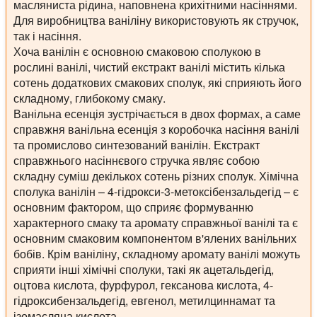
масляниста рідина, наповнена крихітними насіннями.
Для виробництва ваніліну використовують як стручок,
так і насіння.
Хоча ванілін є основною смаковою сполукою в
рослині ванілі, чистий екстракт ванілі містить кілька
сотень додаткових смакових сполук, які сприяють його
складному, глибокому смаку.
Ванільна есенція зустрічається в двох формах, а саме
справжня ванільна есенція з коробочка насіння ванілі
та промислово синтезований ванілін. Екстракт
справжнього насіннєвого стручка являє собою
складну суміш декількох сотень різних сполук. Хімічна
сполука ванілін – 4-гідрокси-3-метоксібензальдегід – є
основним фактором, що сприяє формуванню
характерного смаку та аромату справжньої ванілі та є
основним смаковим компонентом в'ялених ванільних
бобів. Крім ваніліну, складному аромату ванілі можуть
сприяти інші хімічні сполуки, такі як ацетальдегід,
оцтова кислота, фурфурол, гексанова кислота, 4-
гідроксибензальдегід, евгенол, метилциннамат та
ізомасляна кислота.