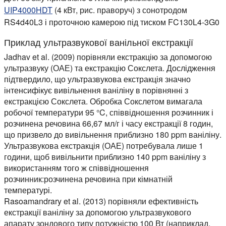
UIP4000HDT
(4 кВт, рис. праворуч) з сонотродом
RS4d40L3 і проточною камерою під тиском FC130L4-3G0
Приклад ультразвукової ванільної екстракції
Jadhav et al. (2009) порівняли екстракцію за допомогою
ультразвуку (ОАЕ) та екстракцію Сокслета. Дослідження
підтвердило, що ультразвукова екстракція значно
інтенсифікує вивільнення ваніліну в порівнянні з
екстракцією Сокслета. Обробка Сокслетом вимагала
робочої температури 95 °C, співвідношення розчинник і
розчинена речовина 66,67 мл/г і часу екстракції 8 годин,
що призвело до вивільнення приблизно 180 ppm ваніліну.
Ультразвукова екстракція (ОАЕ) потребувала лише 1
години, щоб вивільнити приблизно 140 ppm ваніліну з
використанням того ж співвідношення
розчинник:розчинена речовина при кімнатній
температурі.
Rasoamandrary et al. (2013) порівняли ефективність
екстракції ваніліну за допомогою ультразвукового
апарату зондового типу потужністю 100 Вт (наприклад,