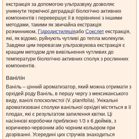
екстракція за допомогою ультразвуку дозволяє
уникнути термічної деградації біологічно активних
компонентів і перевершує її в порівнянні з іншими
методами, такими як звичайна екстракція
розчинником,
Гідродистиляція
або
Сокслет
екстракція,
які, як відомо, руйнують чутливі до тепла молекули.
Завдяки цим перевагам ультразвукова екстракція є
кращим методом для вивільнення чутливих до
температури біологічно активних сполук з рослинних
компонентів.
Ванілін
Ваніль – цінний ароматизатор, який можна отримати з
орхідей роду Ваніль, в першу чергу з мексиканського
виду, ванілі плосколистої (V. planifolia). Унікальні
ароматизовані сполуки ванільної орхідеї містяться в її
плодах, які є результатом запилення квітки. Ці
насіннєві коробочки приблизно 1/3 x 6 дюймів, з
коричнево-червоним або чорним кольором при
дозріванні. Усередині цих стручків знаходиться