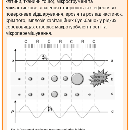
клітини, тканини тощо), мікрострумені та
міжчастинкове зіткнення створюють такі ефекти, як
поверхневе відшарування, ерозія та розпад частинок.
Крім того, імплозія кавітаційних бульбашок у рідких
середовищах створює макротурбулентності та
мікроперемішування.