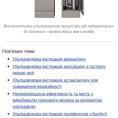
Високопотужні ультразвукові процесори від лабораторних
до пілотних і промислових масштабів.
Пов'язані теми
Ультразвукова екстракція кверцетину
Ультразвукова екстракція капсаїцину з гострого
перцю чилі
Ультразвукова екстракція астаксантину для
підвищення врожайності
Неперевершена ефективність та якість у
виробництві горіхового молока за допомогою
ультразвуку
Ультразвукова екстракція поліфенолів з багібуті