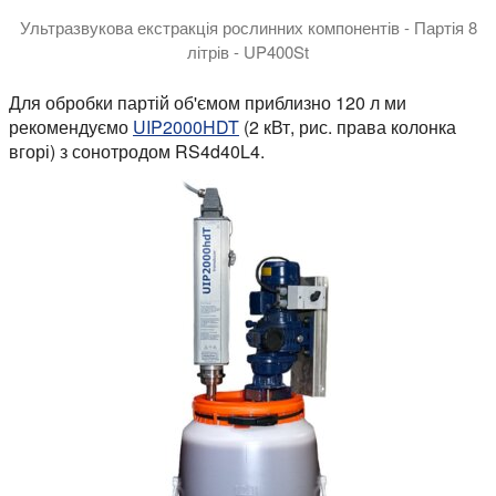
Ультразвукова екстракція рослинних компонентів - Партія 8
літрів - UP400St
Ультразвуковий гомогенізатор UP400St для перемішаної по
Для обробки партій об'ємом приблизно 120 л ми
рекомендуємо
UIP2000HDT
(2 кВт, рис. права колонка
вгорі) з сонотродом RS4d40L4.