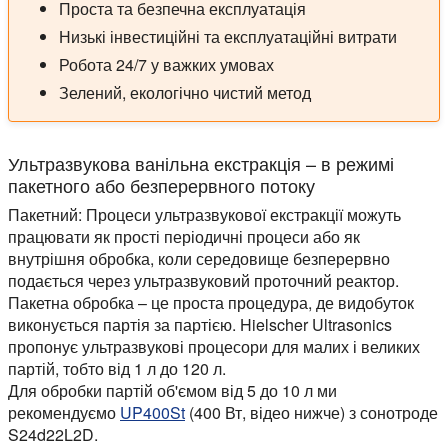
Проста та безпечна експлуатація
Низькі інвестиційні та експлуатаційні витрати
Робота 24/7 у важких умовах
Зелений, екологічно чистий метод
Ультразвукова ванільна екстракція – в режимі
пакетного або безперервного потоку
Пакетний:
Процеси ультразвукової екстракції можуть
працювати як прості періодичні процеси або як
внутрішня обробка, коли середовище безперервно
подається через ультразвуковий проточний реактор.
Пакетна обробка – це проста процедура, де видобуток
виконується партія за партією. Hielscher Ultrasonics
пропонує ультразвукові процесори для малих і великих
партій, тобто від 1 л до 120 л.
Для обробки партій об'ємом від 5 до 10 л ми
рекомендуємо
UP400St
(400 Вт, відео нижче) з сонотроде
S24d22L2D.