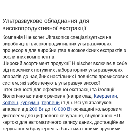
У цій презентації ми познайомимо вас з виробництвом росл
Ультразвукове обладнання для
високопродуктивної екстракції
Компанія Hielscher Ultrasonics спеціалізується на
виробництві високопродуктивних ультразвукових
процесорів для виробництва високоякісних екстрактів з
рослинних компонентів.
Широкий асортимент продукції Hielscher включає в себе
від невеликих потужних лабораторних ультразвукових
апаратів до надійних настільних і повністю промислових
систем, які забезпечують ультразвук високої
інтенсивності для ефективної екстракції та ізоляції
біологічно активних речовин (наприклад,
Кверцетин
,
Кофеїн
,
куркумін
,
терпени
і т.д.). Всі ультразвукові
апарати від
200 Вт
до
16 000 Вт
оснащені кольоровим
дисплеєм для цифрового керування, вбудованою SD-
картою для автоматичного запису даних, дистанційним
керуванням браузером та багатьма іншими зручними