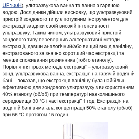
UP100H
), ультразвукова ванна та ванна з гарячою
водою. Дослідники дійшли висновку, що ультразвуковий
пристрій зондового типу є потужним інструментом для
екстракції завдяки своїй високій інтенсивності
ультразвуку. Таким чином, ультразвуковий пристрій
зондового типу перевершив альтернативні методи
екстракції, давши аналогічний/або вищий вихід ваніліну,
екстрагованого за значно коротший час екстракції та
менше споживання розчинника (тобто етанолу).
Порівняння трьох методів екстракції – ультразвуковий
зонд, ультразвукова ванна, екстракція на гарячій водяній
бані – показав, що екстракція ваніліну була найбільш
ефективною для зондового ультразвуку з використанням
40% етанолу (об/об) при температурі навколишнього
середовища 30 °C і часі екстракції 1 год. Екстракція на
водяній бані вимагала концентрації 50% етанолу (об/об)
при 56 °C протягом 15 годин.