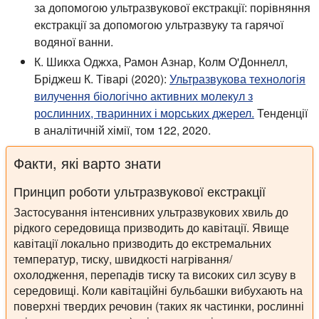
за допомогою ультразвукової екстракції: порівняння
екстракції за допомогою ультразвуку та гарячої
водяної ванни.
К. Шикха Оджха, Рамон Азнар, Колм О'Доннелл,
Бріджеш К. Тіварі (2020):
Ультразвукова технологія
вилучення біологічно активних молекул з
рослинних, тваринних і морських джерел.
Тенденції
в аналітичній хімії, том 122, 2020.
Факти, які варто знати
Принцип роботи ультразвукової екстракції
Застосування інтенсивних ультразвукових хвиль до
рідкого середовища призводить до кавітації. Явище
кавітації локально призводить до екстремальних
температур, тиску, швидкості нагрівання/
охолодження, перепадів тиску та високих сил зсуву в
середовищі. Коли кавітаційні бульбашки вибухають на
поверхні твердих речовин (таких як частинки, рослинні