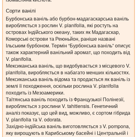
Сорти ванілі
Бурбонська ваніль або бурбон-мадагаскарська ваніль
виробляється з рослин V. planifolia, які ростуть на
островах Індійського океану, таких як Мадагаскар,
Коморські острови та Реюньйон, раніше названі
Ільським бурбоном. Термін “Бурбонська ваніль” описує
також характерний ванільний аромат, що походить від
V. planifolia.
Мексиканська ваніль, що видобувається з місцевого V.
planifolia, виробляється в набагато менших кількостях.
Мексиканська ваніль відома та продається як ваніль із
землі її походження, оскільки рослина V. planifolia
походить із Мезоамерики.
Таїтянська ваніль походить із Французької Полінезії,
виробляється з рослини V. tahitiensis. Генетичний
аналіз показує, що цей вид, можливо, є сортом гібрида
V. planifolia та V. odorata.
Західно-індійська ваніль виготовляється з V. pompona,
яку вирощують в Карибському басейні і Центральній і