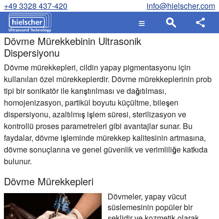
+49 3328 437-420
info@hielscher.com
Dövme Mürekkebinin Ultrasonik
Dispersiyonu
Dövme mürekkepleri, cildin yapay pigmentasyonu için
kullanılan özel mürekkeplerdir. Dövme mürekkeplerinin prob
tipi bir sonikatör ile karıştırılması ve dağıtılması,
homojenizasyon, partikül boyutu küçültme, bileşen
dispersiyonu, azaltılmış işlem süresi, sterilizasyon ve
kontrollü proses parametreleri gibi avantajlar sunar. Bu
faydalar, dövme işleminde mürekkep kalitesinin artmasına,
dövme sonuçlarına ve genel güvenlik ve verimliliğe katkıda
bulunur.
Dövme Mürekkepleri
Dövmeler, yapay vücut
süslemesinin popüler bir
şeklidir ve kozmetik olarak