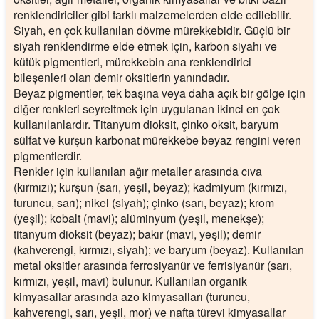
renklendiriciler gibi farklı malzemelerden elde edilebilir.
Siyah, en çok kullanılan dövme mürekkebidir. Güçlü bir
siyah renklendirme elde etmek için, karbon siyahı ve
kütük pigmentleri, mürekkebin ana renklendirici
bileşenleri olan demir oksitlerin yanındadır.
Beyaz pigmentler, tek başına veya daha açık bir gölge için
diğer renkleri seyreltmek için uygulanan ikinci en çok
kullanılanlardır. Titanyum dioksit, çinko oksit, baryum
sülfat ve kurşun karbonat mürekkebe beyaz rengini veren
pigmentlerdir.
Renkler için kullanılan ağır metaller arasında cıva
(kırmızı); kurşun (sarı, yeşil, beyaz); kadmiyum (kırmızı,
turuncu, sarı); nikel (siyah); çinko (sarı, beyaz); krom
(yeşil); kobalt (mavi); alüminyum (yeşil, menekşe);
titanyum dioksit (beyaz); bakır (mavi, yeşil); demir
(kahverengi, kırmızı, siyah); ve baryum (beyaz). Kullanılan
metal oksitler arasında ferrosiyanür ve ferrisiyanür (sarı,
kırmızı, yeşil, mavi) bulunur. Kullanılan organik
kimyasallar arasında azo kimyasalları (turuncu,
kahverengi, sarı, yeşil, mor) ve nafta türevi kimyasallar