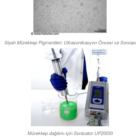
Siyah Mürekkep Pigmentleri: Ultrasonikasyon Öncesi ve Sonrası
Mürekkep dağılımı için Sonicator UP200St