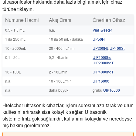
ultrasonicator hakkında daha fazla bilgi almak için cihaz
türüne tıklayın.
Numune Hacmi
Akış Oranı
Önerilen Cihaz
0,5 - 1,5 mL
n.a.
VialTweeter
1 ila 250 mL
10 ila 50 mL / dakika
UP50H
10 - 2000mL
20 - 400mL/min
UP200Ht
,
UP400St
0,1 - 20L
0,2 - 4L/min
UIP1000hd,
UIP2000hdT
10 - 100L
2 - 10L/min
UIP4000hdT
n.a.
10 - 100L/min
UIP16000
n.a.
daha büyük
grubu
UIP16000
Hielscher ultrasonik cihazlar, işlem süresini azaltarak ve ürün
kalitesini artırarak size kolaylık sağlar. Ultrasonik
sistemlerimiz çok sağlamdır, kullanımı kolaydır ve neredeyse
hiç bakım gerektirmez.