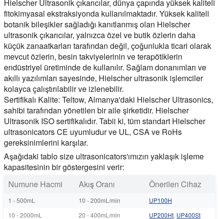
Hielscher Ultrasonik çıkarıcılar, dünya çapında yüksek kaliteli
fitokimyasal ekstraksiyonda kullanılmaktadır. Yüksek kaliteli
botanik bileşikler sağladığı kanıtlanmış olan Hielscher
ultrasonik çıkarıcılar, yalnızca özel ve butik özlerin daha
küçük zanaatkarları tarafından değil, çoğunlukla ticari olarak
mevcut özlerin, besin takviyelerinin ve terapötiklerin
endüstriyel üretiminde de kullanılır. Sağlam donanımları ve
akıllı yazılımları sayesinde, Hielscher ultrasonik işlemciler
kolayca çalıştırılabilir ve izlenebilir.
Sertifikalı Kalite:
Teltow, Almanya'daki Hielscher Ultrasonics,
sahibi tarafından yönetilen bir aile şirketidir. Hielscher
Ultrasonik ISO sertifikalıdır. Tabii ki, tüm standart Hielscher
ultrasonicators CE uyumludur ve UL, CSA ve RoHs
gereksinimlerini karşılar.
Aşağıdaki tablo size ultrasonicators'ımızın yaklaşık işleme
kapasitesinin bir göstergesini verir:
Numune Hacmi
Akış Oranı
Önerilen Cihaz
1 - 500mL
10 - 200mL/min
UP100H
10 - 2000mL
20 - 400mL/min
UP200Ht
,
UP400St