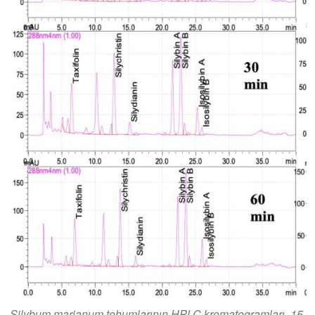
Silybum marianum tohumlarının HPLC kromatogramları, 15,