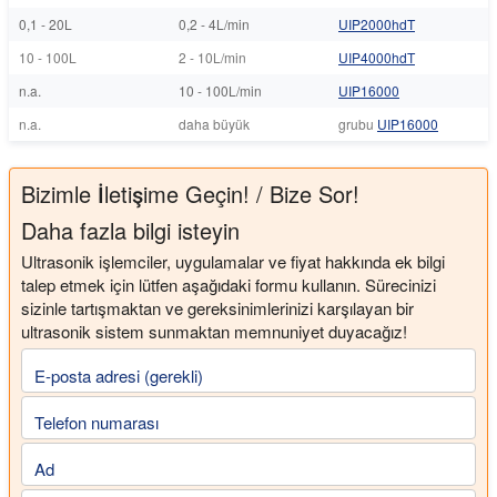
0,1 - 20L
0,2 - 4L/min
UIP2000hdT
10 - 100L
2 - 10L/min
UIP4000hdT
n.a.
10 - 100L/min
UIP16000
n.a.
daha büyük
grubu
UIP16000
Bizimle İletişime Geçin! / Bize Sor!
Daha fazla bilgi isteyin
Ultrasonik işlemciler, uygulamalar ve fiyat hakkında ek bilgi
talep etmek için lütfen aşağıdaki formu kullanın. Sürecinizi
sizinle tartışmaktan ve gereksinimlerinizi karşılayan bir
ultrasonik sistem sunmaktan memnuniyet duyacağız!
E-posta adresi (gerekli)
Telefon numarası
Ad