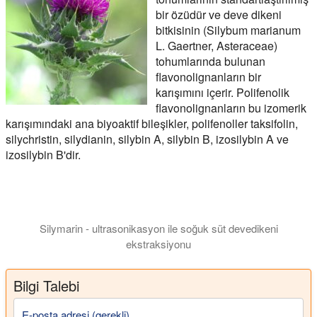
bir özüdür ve deve dikeni
bitkisinin (Silybum marianum
L. Gaertner, Asteraceae)
tohumlarında bulunan
flavonolignanların bir
karışımını içerir. Polifenolik
flavonolignanların bu izomerik
karışımındaki ana biyoaktif bileşikler, polifenoller taksifolin,
silychristin, silydianin, silybin A, silybin B, izosilybin A ve
izosilybin B'dir.
Silymarin - ultrasonikasyon ile soğuk süt devedikeni
ekstraksiyonu
Ultrasonik çıkarıcılar, kısa bir işlem süresi içinde üstün kalit
Bilgi Talebi
E-posta adresi (gerekli)