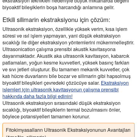
ekstraksiyon teknikleri nedeniyle büyük miktarlarda değerli
biyoaktif bileşiklerin boşa harcandığı anlamına gelir.
Etkili silimarin ekstraksiyonu için çözüm:
Ultrasonik ekstraksiyon, özellikle yüksek verim, kısa işlem
süresi ve ısıl işlem yapmayan, yani düşük ekstraksiyon
sıcaklığı ile diğer ekstraksiyon yöntemlerini mükemmelleştirir.
Ultrasonication çalışma prensibi akustik kavitasyona
dayanmaktadır. Akustik aka ultrasonik kavitasyon, kabarcık
patlamaları, yoğun kesme kuvvetleri, yüksek basınç farkları
ve sıvı jetleri oluşturur. Bu tamamen mekanik kuvvetler, çok
katı hücre duvarlarını bile bozar ve silimarin gibi hapsolmuş
biyoaktif bileşikleri çevredeki çözücüye salar.
Ekstraksiyon
işlemleri için ultrasonik kavitasyonun çalışma prensibi
hakkında daha fazla bilgi edinin!
Ultrasonik ekstraksiyon sırasındaki düşük ekstraksiyon
sıcaklığı, biyoaktif bileşiklerin termal bozulmasını önler,
böylece potansiyelleri tamamen korunur.
Fitokimyasalların Ultrasonik Ekstraksiyonunun Avantajları