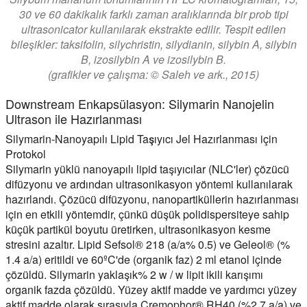
30 ve 60 dakikalık farklı zaman aralıklarında bir prob tipi
ultrasonicator kullanılarak ekstrakte edilir. Tespit edilen
bileşikler: taksifolin, silychristin, silydianin, silybin A, silybin
B, izosilybin A ve izosilybin B.
(grafikler ve çalışma: © Saleh ve ark., 2015)
Downstream Enkapsülasyon: Silymarin Nanojelin
Ultrason ile Hazırlanması
Silymarin-Nanoyapılı Lipid Taşıyıcı Jel Hazırlanması için
Protokol
Silymarin yüklü nanoyapılı lipid taşıyıcılar (NLC'ler) çözücü
difüzyonu ve ardından ultrasonikasyon yöntemi kullanılarak
hazırlandı. Çözücü difüzyonu, nanopartiküllerin hazırlanması
için en etkili yöntemdir, çünkü düşük polidispersiteye sahip
küçük partikül boyutu üretirken, ultrasonikasyon kesme
stresini azaltır. Lipid Sefsol® 218 (a/a% 0.5) ve Geleol® (%
1.4 a/a) eritildi ve 60ºC'de (organik faz) 2 ml etanol içinde
çözüldü. Silymarin yaklaşık% 2 w / w lipit ikili karışımı
organik fazda çözüldü. Yüzey aktif madde ve yardımcı yüzey
aktif madde olarak sırasıyla Cremophor® RH40 (%2.7 a/a) ve