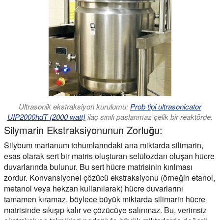
Ultrasonik ekstraksiyon kurulumu:
Prob tipi ultrasonicator
UIP2000hdT (2000 watt)
ilaç sınıfı paslanmaz çelik bir reaktörde.
Silymarin Ekstraksiyonunun Zorluğu:
Silybum marianum tohumlarındaki ana miktarda silimarin,
esas olarak sert bir matris oluşturan selülozdan oluşan hücre
duvarlarında bulunur. Bu sert hücre matrisinin kırılması
zordur. Konvansiyonel çözücü ekstraksiyonu (örneğin etanol,
metanol veya hekzan kullanılarak) hücre duvarlarını
tamamen kıramaz, böylece büyük miktarda silimarin hücre
matrisinde sıkışıp kalır ve çözücüye salınmaz. Bu, verimsiz