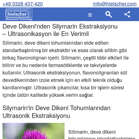
+49 3328 437-420
info@hielscher.com
Deve Dikeni'nden Silymarin Ekstraksiyonu
– Ultrasonikasyon ile En Verimli
Silimarin, deve dikeni tohumlarından elde edilen
standartlaştırılmış bir ekstrakttır ve esas olarak silibin gibi
birkaç flavonolignan içerir. Silimarin, çeşitli tıbbi etkileri ile
bilinir ve bu nedenle farmasötiklerde ve takviyelerde
kullanılır. Ultrasonik ekstraksiyonun, flavonolignanları süt
devedikeninden izole etmek için en etkili teknik olduğu
kanıtlanmıştır. Ultrasonik çıkarıcılar, kısa bir işlem süresi
içinde üstün kalitede yüksek verim sağlar.
Silymarin'in Deve Dikeni Tohumlarından
Ultrasonik Ekstraksiyonu
Silimarin, deve dikeni
tohumlarının standartlaştırılmış