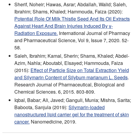
Sherif, Noheir; Hawas, Asrar; Abdallah, Walid; Saleh,
Ibrahim; Shams, Khaled; Hammouda, Faiza (2020):
Potential Role Of Milk Thistle Seed And Its Oil Extracts
Against Heart And Brain Injuries Induced By ɣ-
Radiation Exposure.
International Journal of Pharmacy
and Pharmaceutical Science, Vol 9, Issue 7, 2020. 52-
58.
Saleh, Ibrahim; Kamal, Sherin; Shams, Khaled; Abdel-
Azim, Nahla; Aboutabl, Elsayed; Hammouda, Faiza
(2015):
Effect of Particle Size on Total Extraction Yield
and Silymarin Content of Silybum marianum L. Seeds
.
Research Journal of Pharmaceutical, Biological and
Chemical Sciences. 6, 2015. 803-809.
Iqbal, Babar; Ali, Javed; Ganguli, Munia; Mishra, Sarita;
Baboota, Sanjula (2019):
Silymarin-loaded
nanostructured lipid carrier gel for the treatment of skin
cancer.
Nanomedicine, 2019.