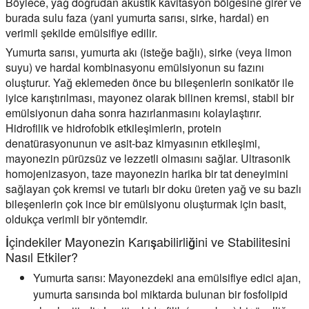
Böylece, yağ doğrudan akustik kavitasyon bölgesine girer ve
burada sulu faza (yani yumurta sarısı, sirke, hardal) en
verimli şekilde emülsifiye edilir.
Yumurta sarısı, yumurta akı (isteğe bağlı), sirke (veya limon
suyu) ve hardal kombinasyonu emülsiyonun su fazını
oluşturur. Yağ eklemeden önce bu bileşenlerin sonikatör ile
iyice karıştırılması, mayonez olarak bilinen kremsi, stabil bir
emülsiyonun daha sonra hazırlanmasını kolaylaştırır.
Hidrofilik ve hidrofobik etkileşimlerin, protein
denatürasyonunun ve asit-baz kimyasının etkileşimi,
mayonezin pürüzsüz ve lezzetli olmasını sağlar. Ultrasonik
homojenizasyon, taze mayonezin harika bir tat deneyimini
sağlayan çok kremsi ve tutarlı bir doku üreten yağ ve su bazlı
bileşenlerin çok ince bir emülsiyonu oluşturmak için basit,
oldukça verimli bir yöntemdir.
İçindekiler Mayonezin Karışabilirliğini ve Stabilitesini
Nasıl Etkiler?
Yumurta sarısı:
Mayonezdeki ana emülsifiye edici ajan,
yumurta sarısında bol miktarda bulunan bir fosfolipid