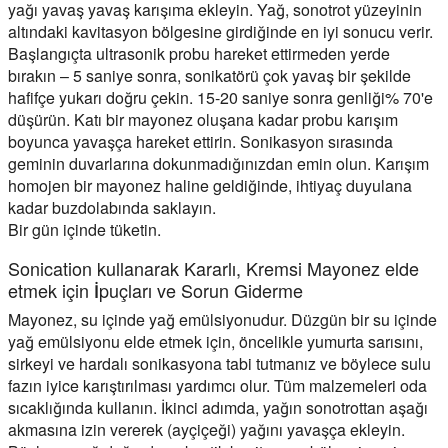
yağı yavaş yavaş karışıma ekleyin. Yağ, sonotrot yüzeyinin
altındaki kavitasyon bölgesine girdiğinde en iyi sonucu verir.
Başlangıçta ultrasonik probu hareket ettirmeden yerde
bırakın – 5 saniye sonra, sonikatörü çok yavaş bir şekilde
hafifçe yukarı doğru çekin. 15-20 saniye sonra genliği% 70'e
düşürün. Katı bir mayonez oluşana kadar probu karışım
boyunca yavaşça hareket ettirin. Sonikasyon sırasında
geminin duvarlarına dokunmadığınızdan emin olun. Karışım
homojen bir mayonez haline geldiğinde, ihtiyaç duyulana
kadar buzdolabında saklayın.
Bir gün içinde tüketin.
Sonication kullanarak Kararlı, Kremsi Mayonez elde
etmek için İpuçları ve Sorun Giderme
Mayonez, su içinde yağ emülsiyonudur. Düzgün bir su içinde
yağ emülsiyonu elde etmek için, öncelikle yumurta sarısını,
sirkeyi ve hardalı sonikasyona tabi tutmanız ve böylece sulu
fazın iyice karıştırılması yardımcı olur. Tüm malzemeleri oda
sıcaklığında kullanın. İkinci adımda, yağın sonotrottan aşağı
akmasına izin vererek (ayçiçeği) yağını yavaşça ekleyin.