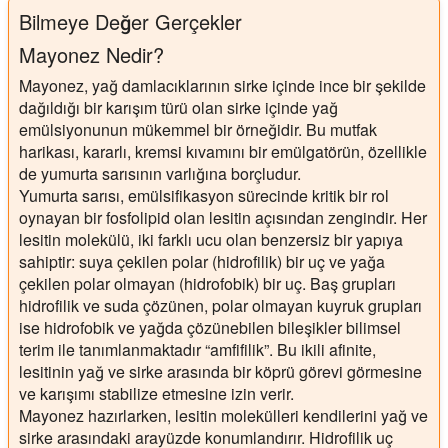
Bilmeye Değer Gerçekler
Mayonez Nedir?
Mayonez, yağ damlacıklarının sirke içinde ince bir şekilde
dağıldığı bir karışım türü olan sirke içinde yağ
emülsiyonunun mükemmel bir örneğidir. Bu mutfak
harikası, kararlı, kremsi kıvamını bir emülgatörün, özellikle
de yumurta sarısının varlığına borçludur.
Yumurta sarısı, emülsifikasyon sürecinde kritik bir rol
oynayan bir fosfolipid olan lesitin açısından zengindir. Her
lesitin molekülü, iki farklı ucu olan benzersiz bir yapıya
sahiptir: suya çekilen polar (hidrofilik) bir uç ve yağa
çekilen polar olmayan (hidrofobik) bir uç. Baş grupları
hidrofilik ve suda çözünen, polar olmayan kuyruk grupları
ise hidrofobik ve yağda çözünebilen bileşikler bilimsel
terim ile tanımlanmaktadır “amfifilik”. Bu ikili afinite,
lesitinin yağ ve sirke arasında bir köprü görevi görmesine
ve karışımı stabilize etmesine izin verir.
Mayonez hazırlarken, lesitin molekülleri kendilerini yağ ve
sirke arasındaki arayüzde konumlandırır. Hidrofilik uç