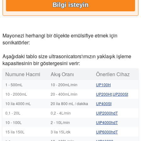
Bilgi isteyin
Mayonezi herhangi bir ölçekte emülsifiye etmek için
sonikatörler:
Aşağıdaki tablo size ultrasonicators'ımızın yaklaşık işleme
kapasitesinin bir göstergesini verir:
Numune Hacmi
Akış Oranı
Önerilen Cihaz
1 - 500mL
10 - 200mL/min
UP100H
10 - 2000mL
20 - 400mL/min
UP200Ht
,
UP200St
10 ila 4000 mL
20 ila 800 mL / dakika
UP400St
0,1 - 20L
0,2 - 4L/min
UIP2000hdT
10 - 100L
2 - 10L/min
UIP4000hdT
15 ila 150L
3 ila 15L/dk
UIP6000hdT