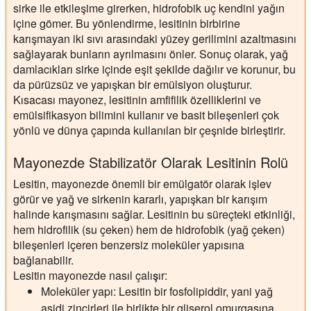
sirke ile etkileşime girerken, hidrofobik uç kendini yağın
içine gömer. Bu yönlendirme, lesitinin birbirine
karışmayan iki sıvı arasındaki yüzey gerilimini azaltmasını
sağlayarak bunların ayrılmasını önler. Sonuç olarak, yağ
damlacıkları sirke içinde eşit şekilde dağılır ve korunur, bu
da pürüzsüz ve yapışkan bir emülsiyon oluşturur.
Kısacası mayonez, lesitinin amfifilik özelliklerini ve
emülsifikasyon bilimini kullanır ve basit bileşenleri çok
yönlü ve dünya çapında kullanılan bir çeşnide birleştirir.
Mayonezde Stabilizatör Olarak Lesitinin Rolü
Lesitin, mayonezde önemli bir emülgatör olarak işlev
görür ve yağ ve sirkenin kararlı, yapışkan bir karışım
halinde karışmasını sağlar. Lesitinin bu süreçteki etkinliği,
hem hidrofilik (su çeken) hem de hidrofobik (yağ çeken)
bileşenleri içeren benzersiz moleküler yapısına
bağlanabilir.
Lesitin mayonezde nasıl çalışır:
Moleküler yapı:
Lesitin bir fosfolipiddir, yani yağ
asidi zincirleri ile birlikte bir gliserol omurgasına