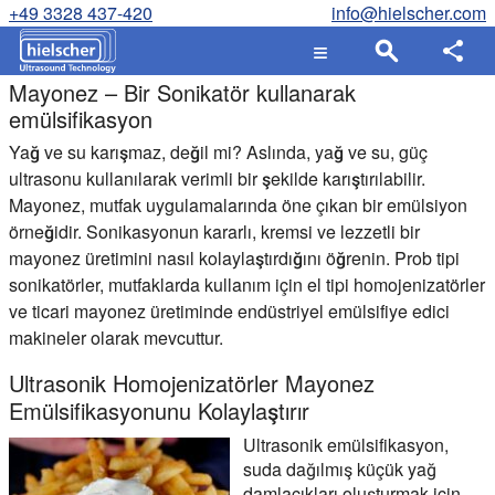
+49 3328 437-420
info@hielscher.com
Mayonez – Bir Sonikatör kullanarak
emülsifikasyon
Yağ ve su karışmaz, değil mi? Aslında, yağ ve su, güç
ultrasonu kullanılarak verimli bir şekilde karıştırılabilir.
Mayonez, mutfak uygulamalarında öne çıkan bir emülsiyon
örneğidir. Sonikasyonun kararlı, kremsi ve lezzetli bir
mayonez üretimini nasıl kolaylaştırdığını öğrenin. Prob tipi
sonikatörler, mutfaklarda kullanım için el tipi homojenizatörler
ve ticari mayonez üretiminde endüstriyel emülsifiye edici
makineler olarak mevcuttur.
Ultrasonik Homojenizatörler Mayonez
Emülsifikasyonunu Kolaylaştırır
Ultrasonik emülsifikasyon,
suda dağılmış küçük yağ
damlacıkları oluşturmak için