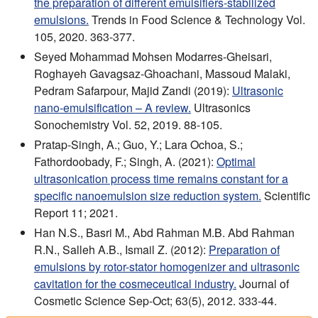
the preparation of different emulsifiers-stabilized
emulsions.
Trends in Food Science & Technology Vol.
105, 2020. 363-377.
Seyed Mohammad Mohsen Modarres-Gheisari,
Roghayeh Gavagsaz-Ghoachani, Massoud Malaki,
Pedram Safarpour, Majid Zandi (2019):
Ultrasonic
nano-emulsification – A review.
Ultrasonics
Sonochemistry Vol. 52, 2019. 88-105.
Pratap-Singh, A.; Guo, Y.; Lara Ochoa, S.;
Fathordoobady, F.; Singh, A. (2021):
Optimal
ultrasonication process time remains constant for a
specific nanoemulsion size reduction system.
Scientific
Report 11; 2021.
Han N.S., Basri M., Abd Rahman M.B. Abd Rahman
R.N., Salleh A.B., Ismail Z. (2012):
Preparation of
emulsions by rotor-stator homogenizer and ultrasonic
cavitation for the cosmeceutical industry.
Journal of
Cosmetic Science Sep-Oct; 63(5), 2012. 333-44.