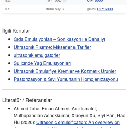
n.a.
10 - 100L/min
UIP16000
n.a.
daha büyük
grubu
UIP16000
İlgili Konular
Gıda Emülsiyonları – Sonikasyon ile Daha İyi
Ultrasonik Pişirme: Mikserler & Tarifler
ultrasonik emülgatörler
Su İçinde Yağ Emülsiyonları
Ultrasonik Emülsifiye Kremler ve Kozmetik Ürünler
Pastörizasyon & Sıvı Yumurtanın Homojenizasyonu
Literatür / Referanslar
Ahmed Taha, Eman Ahmed, Amr Ismaiel,
Muthupandian Ashokkumar, Xiaoyun Xu, Siyi Pan, Hao
Hu (2020):
Ultrasonic emulsification: An overview on