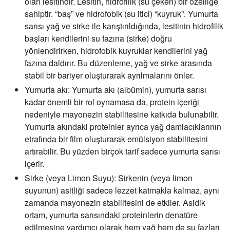
olan lesitindir. Lesitin, hidrofilik (su çeken) bir özelliğe
sahiptir. “baş” ve hidrofobik (su itici) “kuyruk”. Yumurta
sarısı yağ ve sirke ile karıştırıldığında, lesitinin hidrofilik
başları kendilerini su fazına (sirke) doğru
yönlendirirken, hidrofobik kuyruklar kendilerini yağ
fazına daldırır. Bu düzenleme, yağ ve sirke arasında
stabil bir bariyer oluşturarak ayrılmalarını önler.
Yumurta akı:
Yumurta akı (albümin), yumurta sarısı
kadar önemli bir rol oynamasa da, protein içeriği
nedeniyle mayonezin stabilitesine katkıda bulunabilir.
Yumurta akındaki proteinler ayrıca yağ damlacıklarının
etrafında bir film oluşturarak emülsiyon stabilitesini
artırabilir. Bu yüzden birçok tarif sadece yumurta sarısı
içerir.
Sirke (veya Limon Suyu):
Sirkenin (veya limon
suyunun) asitliği sadece lezzet katmakla kalmaz, aynı
zamanda mayonezin stabilitesini de etkiler. Asidik
ortam, yumurta sarısındaki proteinlerin denatüre
edilmesine yardımcı olarak hem yağ hem de su fazları