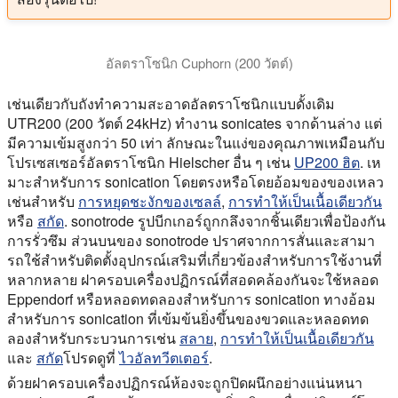
อัลตราโซนิก Cuphorn (200 วัตต์)
วิดีโอนี้แสดง cuphorn อัลตราโซนิก 200 วัตต์สําหรับการกระจา
เช่นเดียวกับถังทําความสะอาดอัลตราโซนิกแบบดั้งเดิม
UTR200 (200 วัตต์ 24kHz) ทํางาน sonicates จากด้านล่าง แต่
มีความเข้มสูงกว่า 50 เท่า ลักษณะในแง่ของคุณภาพเหมือนกับ
โปรเซสเซอร์อัลตราโซนิก Hielscher อื่น ๆ เช่น
UP200 ฮิต
. เห
มาะสําหรับการ sonication โดยตรงหรือโดยอ้อมของของเหลว
เช่นสําหรับ
การหยุดชะงักของเซลล์
,
การทําให้เป็นเนื้อเดียวกัน
หรือ
สกัด
. sonotrode รูปบีกเกอร์ถูกกลึงจากชิ้นเดียวเพื่อป้องกัน
การรั่วซึม ส่วนบนของ sonotrode ปราศจากการสั่นและสามา
รถใช้สําหรับติดตั้งอุปกรณ์เสริมที่เกี่ยวข้องสําหรับการใช้งานที่
หลากหลาย ฝาครอบเครื่องปฏิกรณ์ที่สอดคล้องกันจะใช้หลอด
Eppendorf หรือหลอดทดลองสําหรับการ sonication ทางอ้อม
สําหรับการ sonication ที่เข้มข้นยิ่งขึ้นของขวดและหลอดทด
ลองสําหรับกระบวนการเช่น
สลาย
,
การทําให้เป็นเนื้อเดียวกัน
และ
สกัด
โปรดดูที่
ไวอัลทวีตเตอร์
.
ด้วยฝาครอบเครื่องปฏิกรณ์ห้องจะถูกปิดผนึกอย่างแน่นหนา