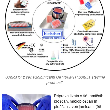
Sonicator z več vdolbinicami UIP400MTP ponuja številne
prednosti.
Priprava lizata v 96-jamičnih
ploščah, mikroploščah in
ploščah z več jamicami (96-,