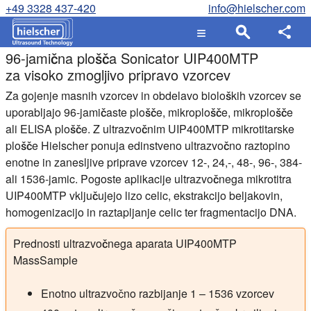
+49 3328 437-420
info@hielscher.com
96-jamična plošča Sonicator UIP400MTP
za visoko zmogljivo pripravo vzorcev
Za gojenje masnih vzorcev in obdelavo bioloških vzorcev se
uporabljajo 96-jamičaste plošče, mikroplošče, mikroplošče
ali ELISA plošče. Z ultrazvočnim UIP400MTP mikrotitarske
plošče Hielscher ponuja edinstveno ultrazvočno raztopino
enotne in zanesljive priprave vzorcev 12-, 24,-, 48-, 96-, 384-
ali 1536-jamic. Pogoste aplikacije ultrazvočnega mikrotitra
UIP400MTP vključujejo lizo celic, ekstrakcijo beljakovin,
homogenizacijo in raztapljanje celic ter fragmentacijo DNA.
Prednosti ultrazvočnega aparata UIP400MTP
MassSample
Enotno ultrazvočno razbijanje 1 – 1536 vzorcev