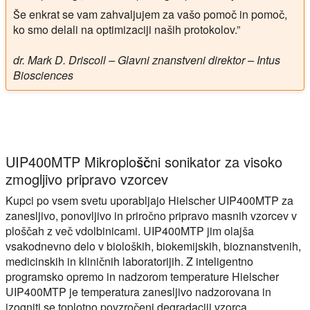
Še enkrat se vam zahvaljujem za vašo pomoč in pomoč,
ko smo delali na optimizaciji naših protokolov.”
dr. Mark D. Driscoll – Glavni znanstveni direktor – Intus
Biosciences
UIP400MTP Mikroploščni sonikator za visoko
zmogljivo pripravo vzorcev
Kupci po vsem svetu uporabljajo Hielscher UIP400MTP za
zanesljivo, ponovljivo in priročno pripravo masnih vzorcev v
ploščah z več vdolbinicami. UIP400MTP jim olajša
vsakodnevno delo v bioloških, biokemijskih, bioznanstvenih,
medicinskih in kliničnih laboratorijih. Z inteligentno
programsko opremo in nadzorom temperature Hielscher
UIP400MTP je temperatura zanesljivo nadzorovana in
izogniti se toplotno povzročeni degradaciji vzorca.