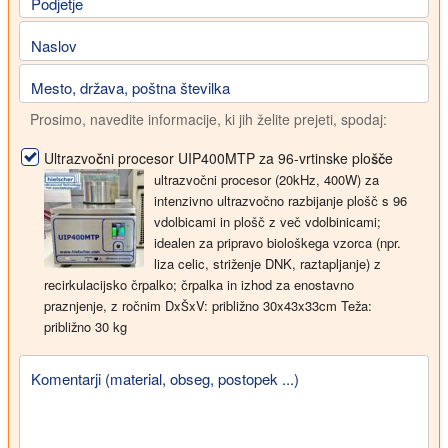
Podjetje
Naslov
Mesto, država, poštna številka
Prosimo, navedite informacije, ki jih želite prejeti, spodaj:
Ultrazvočni procesor UIP400MTP za 96-vrtinske plošče
ultrazvočni procesor (20kHz, 400W) za
intenzivno ultrazvočno razbijanje plošč s 96
vdolbicami in plošč z več vdolbinicami;
idealen za pripravo biološkega vzorca (npr.
liza celic, striženje DNK, raztapljanje) z
recirkulacijsko črpalko; črpalka in izhod za enostavno
praznjenje, z ročnim
DxŠxV: približno 30x43x33cm
Teža:
približno 30 kg
Komentarji (material, obseg, postopek ...)