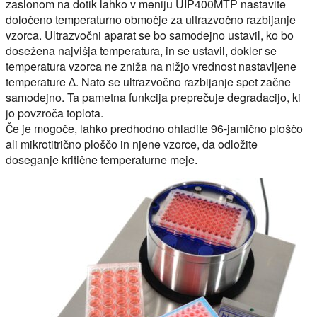
zaslonom na dotik lahko v meniju UIP400MTP nastavite
določeno temperaturno območje za ultrazvočno razbijanje
vzorca. Ultrazvočni aparat se bo samodejno ustavil, ko bo
dosežena najvišja temperatura, in se ustavil, dokler se
temperatura vzorca ne zniža na nižjo vrednost nastavljene
temperature ∆. Nato se ultrazvočno razbijanje spet začne
samodejno. Ta pametna funkcija preprečuje degradacijo, ki
jo povzroča toplota.
Če je mogoče, lahko predhodno ohladite 96-jamično ploščo
ali mikrotitrično ploščo in njene vzorce, da odložite
doseganje kritične temperaturne meje.