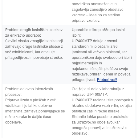
navzkrižno onesnaženje in
zagotavlja zanesljivo obdelavo
vzorcev. – idealno za sterilno
pripravo vzorcev.
Problem dragih lastniških izdelkov
Uporabite mikroploščo po lastni
za enkratno uporabo:
izbiri:
Številni visoko zmogljivi sonikatorji
UIP400MTP deluje z vsemi
zahtevajo drage lastniške plošče z
standardnimi ploščami z 96
več vdolbinicami, kar omejuje
jamicami ali večvdolbinicami, kar
prilagodljivost in povečuje stroške.
uporabnikom daje svobodo pri izbiri
najprimernejših in
najekonomičnejših plošč za svoje
raziskave, prihrani denar in poveča
prilagodljivost.
Preberi več!
Problem delovno intenzivnih
Olajšajte si delo v laboratoriju z
procesov:
napravo UIP400MTP:
Priprava lizata v ploščah z več
UIP400MTP racionalizira postopek s
vdolbicami je lahko delovno
hkratno obdelavo vseh vrtin, skrajša
intenzivna, zahteva ponavljajoče se
praktični čas in ročne korake.
ročne korake in daljše čase
Shranite lahko posebne protokole
obdelave.
za ultrazvočno obdelavo, kar
omogoča ponovljivo in učinkovito
obdelavo.