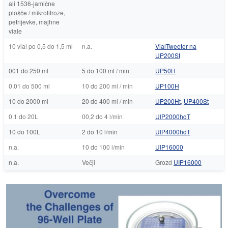
ali 1536-jamične
plošče / mikrotitroze,
petrijevke, majhne
viale
10 vial po 0,5 do 1,5 ml
n.a.
VialTweeter na
UP200St
001 do 250 ml
5 do 100 ml / min
UP50H
0.01 do 500 ml
10 do 200 ml / min
UP100H
10 do 2000 ml
20 do 400 ml / min
UP200Ht
,
UP400St
0.1 do 20L
00,2 do 4 l/min
UIP2000hdT
10 do 100L
2 do 10 l/min
UIP4000hdT
n.a.
10 do 100 l/min
UIP16000
n.a.
Večji
Grozd
UIP16000