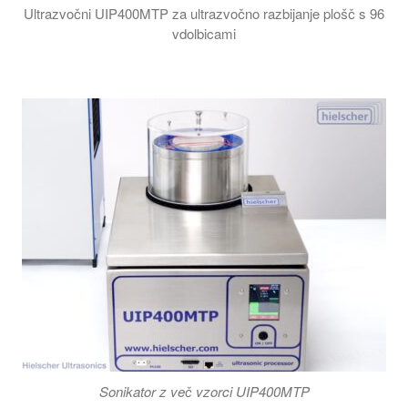
Ultrazvočni UIP400MTP za ultrazvočno razbijanje plošč s 96
vdolbicami
Videoposnetek prikazuje ultrazvočni sistem za pripravo več vz
Sonikator z več vzorci UIP400MTP