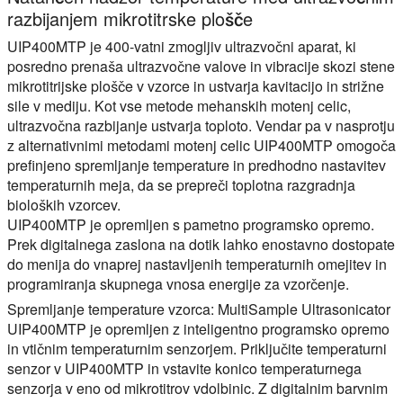
razbijanjem mikrotitrske plošče
UIP400MTP je 400-vatni zmogljiv ultrazvočni aparat, ki
posredno prenaša ultrazvočne valove in vibracije skozi stene
mikrotitrijske plošče v vzorce in ustvarja kavitacijo in strižne
sile v mediju. Kot vse metode mehanskih motenj celic,
ultrazvočna razbijanje ustvarja toploto. Vendar pa v nasprotju
z alternativnimi metodami motenj celic UIP400MTP omogoča
prefinjeno spremljanje temperature in predhodno nastavitev
temperaturnih meja, da se prepreči toplotna razgradnja
bioloških vzorcev.
UIP400MTP je opremljen s pametno programsko opremo.
Prek digitalnega zaslona na dotik lahko enostavno dostopate
do menija do vnaprej nastavljenih temperaturnih omejitev in
programiranja skupnega vnosa energije za vzorčenje.
Spremljanje temperature vzorca:
MultiSample Ultrasonicator
UIP400MTP je opremljen z inteligentno programsko opremo
in vtičnim temperaturnim senzorjem. Priključite temperaturni
senzor v UIP400MTP in vstavite konico temperaturnega
senzorja v eno od mikrotitrov vdolbinic. Z digitalnim barvnim