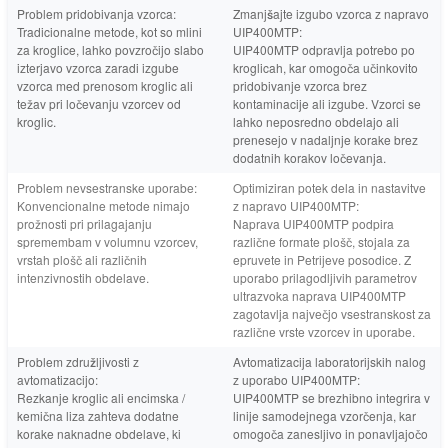
Problem pridobivanja vzorca:
Zmanjšajte izgubo vzorca z napravo
Tradicionalne metode, kot so mlini
UIP400MTP:
za kroglice, lahko povzročijo slabo
UIP400MTP odpravlja potrebo po
izterjavo vzorca zaradi izgube
kroglicah, kar omogoča učinkovito
vzorca med prenosom kroglic ali
pridobivanje vzorca brez
težav pri ločevanju vzorcev od
kontaminacije ali izgube. Vzorci se
kroglic.
lahko neposredno obdelajo ali
prenesejo v nadaljnje korake brez
dodatnih korakov ločevanja.
Problem nevsestranske uporabe:
Optimiziran potek dela in nastavitve
Konvencionalne metode nimajo
z napravo UIP400MTP:
prožnosti pri prilagajanju
Naprava UIP400MTP podpira
spremembam v volumnu vzorcev,
različne formate plošč, stojala za
vrstah plošč ali različnih
epruvete in Petrijeve posodice. Z
intenzivnostih obdelave.
uporabo prilagodljivih parametrov
ultrazvoka naprava UIP400MTP
zagotavlja največjo vsestranskost za
različne vrste vzorcev in uporabe.
Problem združljivosti z
Avtomatizacija laboratorijskih nalog
avtomatizacijo:
z uporabo UIP400MTP:
Rezkanje kroglic ali encimska /
UIP400MTP se brezhibno integrira v
kemična liza zahteva dodatne
linije samodejnega vzorčenja, kar
korake naknadne obdelave, ki
omogoča zanesljivo in ponavljajočo