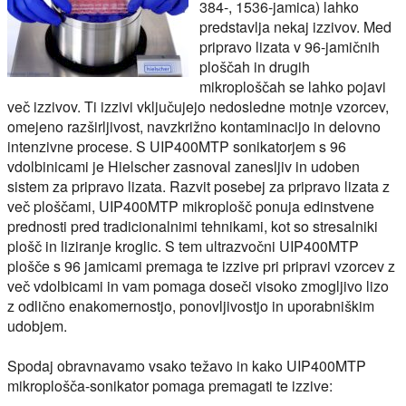
384-, 1536-jamica) lahko
predstavlja nekaj izzivov. Med
pripravo lizata v 96-jamičnih
ploščah in drugih
mikroploščah se lahko pojavi
več izzivov. Ti izzivi vključujejo nedosledne motnje vzorcev,
omejeno razširljivost, navzkrižno kontaminacijo in delovno
intenzivne procese. S UIP400MTP sonikatorjem s 96
vdolbinicami je Hielscher zasnoval zanesljiv in udoben
sistem za pripravo lizata. Razvit posebej za pripravo lizata z
več ploščami, UIP400MTP mikroplošč ponuja edinstvene
prednosti pred tradicionalnimi tehnikami, kot so stresalniki
plošč in liziranje kroglic. S tem ultrazvočni UIP400MTP
plošče s 96 jamicami premaga te izzive pri pripravi vzorcev z
več vdolbicami in vam pomaga doseči visoko zmogljivo lizo
z odlično enakomernostjo, ponovljivostjo in uporabniškim
udobjem.
Spodaj obravnavamo vsako težavo in kako UIP400MTP
mikroplošča-sonikator pomaga premagati te izzive: