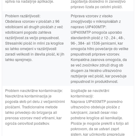
vpliva na nadaljnje aplikacije.
zagotavlja dosledno in zanesljivo
pripravo lizata po celotni plošči.
Problem razširljivosti:
Priprava vzorcev z visoko
Obdelava vzorcev v ploščah z 96
zmogljivostjo v mikroploščah z
vdolbicami ali drugih ploščah z več
napravo UIP400MTP:
vdolbicami pogosto zahteva
UIP400MTP omogoča uporabo
razširljivost za večjo prepustnost.
standardnih plošč z 12-, 24-, 48-,
Stresalniki plošč in mlini za kroglice
96-, 384- ali 1536-jamicami, kar
so lahko omejeni v razširljivosti
omogoča hitro povečanje do velike
zaradi velikosti in števila plošč, ki jih
prepustnosti priprave vzorcev.
lahko sprejmejo.
Kompaktna zasnova omogoča, da
se več zvočnikov združi drug ob
drugem za hkratno ultrazvočno
razbijanje več plošč, kar povečuje
prepustnost in produktivnost.
Problem navzkrižne kontaminacije:
Izogibajte se navzkrižni
Navzkrižna kontaminacija je
kontaminaciji:
pogosta skrb pri delu z večjamičnimi
Naprava UIP400MTP posredno
ploščami. Tradicionalne metode
ultrazvočno obdeluje plošče z
lahko privedejo do brizganja ali
luknjicami, zaradi česar niso
prenosa vzorcev med vrtinami, kar
potrebne kroglice ali kemikalije.
ogroža celovitost podatkov.
Plošče je mogoče prekriti s folijo ali
pokrovom, da se ustvari zaprt
sistem, kar učinkovito preprečuje