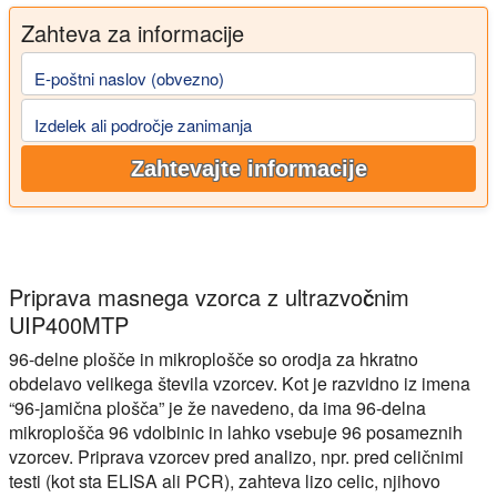
Zahteva za informacije
E-poštni naslov (obvezno)
Izdelek ali področje zanimanja
Zahtevajte informacije
Priprava masnega vzorca z ultrazvočnim
UIP400MTP
96-delne plošče in mikroplošče so orodja za hkratno
obdelavo velikega števila vzorcev. Kot je razvidno iz imena
“96-jamična plošča” je že navedeno, da ima 96-delna
mikroplošča 96 vdolbinic in lahko vsebuje 96 posameznih
vzorcev. Priprava vzorcev pred analizo, npr. pred celičnimi
testi (kot sta ELISA ali PCR), zahteva lizo celic, njihovo