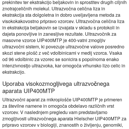
prekinitev ter ekstrakcijo beljakovin in sprostitev drugih ciljnih
znotrajceličnih molekul. Ultrazvočna celična liza in
ekstrakcija sta dolgoletna in dobro uveljavljena metoda za
visokokakovostno pripravo vzorcev. Ultrazvočna celična liza
in ekstrakcija beljakovin se izvajata v skladu s protokoli in
dajeta ponovljive in zanesljive rezultate. Ultrazvočnik za
masovne vzorce UIP400MTP je 400-vatni zmogljiv
ultrazvočni sistem, ki povezuje ultrazvočne valove posredno
skozi stene plošč z več vdolbinicami v medij vzorca. Vsaka
od 96 vdolbinic za vzorec se sonicira s popolnoma enako
intenzivnostjo ultrazvoka, kar omogoča vrhunsko lizo celic in
ekstrakcijo.
Uporaba visokozmogljivega ultrazvočnega
aparata UIP400MTP
Ultrazvočni aparat za mikroplošče UIP400MTP je primeren
za številne namene in omogoča obdelavo različnih vrst
vzorcev. V naslednjem pregledu vam predstavljamo
zmogljivosti ultrazvočnega aparata Hielscher UIP400MTP za
pripravo vzorcev v biologiji, znanostih o življenju, genomiki,