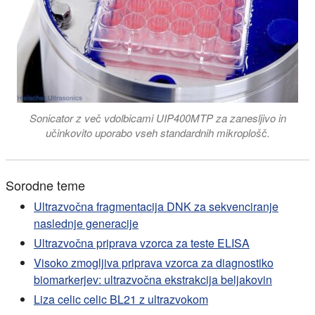
Sonicator z več vdolbicami UIP400MTP za zanesljivo in
učinkovito uporabo vseh standardnih mikroplošč.
Sorodne teme
Ultrazvočna fragmentacija DNK za sekvenciranje
naslednje generacije
Ultrazvočna priprava vzorca za teste ELISA
Visoko zmogljiva priprava vzorca za diagnostiko
biomarkerjev: ultrazvočna ekstrakcija beljakovin
Liza celic celic BL21 z ultrazvokom