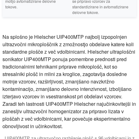
motijo avtomatizirane delovne
se pripravo vzorcev za
tokove.
standardizirane in avtomatizirane
delovne tokove.
Na splošno je Hielscher UIP400MTP najbolj izpopolnjen
ultrazvočni mikroploščnik z zmožnostjo obdelave katere koli
standardne plošče z več vdolbinicami. Hielscher ultraploščni
sonikator UIP400MTP ponuja pomembne prednosti pred
tradicionalnimi tehnikami priprave mikroplošč, kot so
stresalniki plošč in mlini za kroglice, zagotavlja dosledne
motnje vzorcev, razširljivost, zmanjšano navzkrižno
kontaminacijo, zmanjšano delovno intenzivnost, izboljšano
izterjavo vzorcev in vsestranskost pri obdelavi vzorcev.
Zaradi teh lastnosti UIP400MTP Hielscher najučinkovitejši in
zanesljiv ultrazvočni homogenizator za pripravo lizata v
ploščah z več vdolbinicami, kar povečuje eksperimentalno
obnovljivost in učinkovitost.
UIP400MTP za ultrazvočno razbijanje plošč s 96 vdolbicami in z