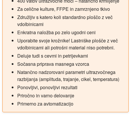
400 vatov ultrazvočne moči – natančno krmiljenje
Za celične kulture, FFPE in zamrznjeno tkivo
Združljiv s katero koli standardno ploščo z več
vdolbinicami
Enkratna naložba po zelo ugodni ceni
Uporabite svoje krožnike! Lastniške plošče z več
vdolbinicami ali potrošni material niso potrebni.
Deluje tudi s cevmi in petrijevkami
Sočasna priprava masnega vzorca
Natančno nadzorovani parametri ultrazvočnega
razbijanja (amplituda, trajanje, cikel, temperatura)
Ponovljivi, ponovljivi rezultati
Priročno in varno delovanje
Primerno za avtomatizacijo