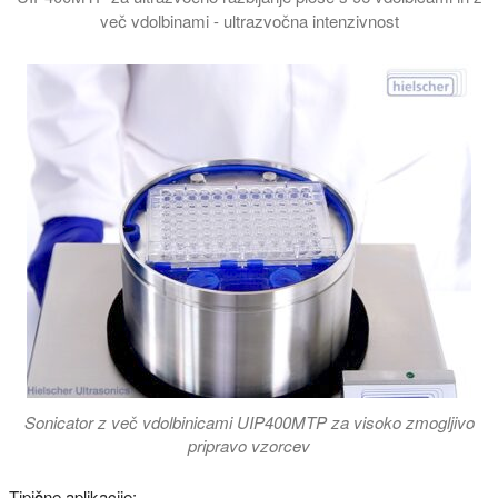
več vdolbinami - ultrazvočna intenzivnost
Preskus erozije aluminijaste folije kaže enakomerno kavitacijsko
Sonicator z več vdolbinicami UIP400MTP za visoko zmogljivo
pripravo vzorcev
Tipične aplikacije: