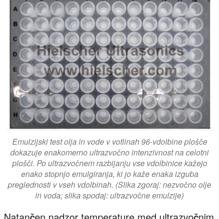
Emulzijski test olja in vode v votlinah 96-vdolbine plošče
dokazuje enakomerno ultrazvočno intenzivnost na celotni
plošči. Po ultrazvočnem razbijanju vse vdolbinice kažejo
enako stopnjo emulgiranja, ki jo kaže enaka izguba
preglednosti v vseh vdolbinah. (Slika zgoraj: nezvočno olje
in voda; slika spodaj: ultrazvočne emulzije)
Natančen nadzor temperature med ultrazvočnim