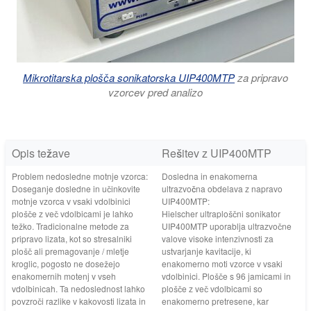
Mikrotitarska plošča sonikatorska UIP400MTP
za pripravo
vzorcev pred analizo
Opis težave
Rešitev z UIP400MTP
Problem nedosledne motnje vzorca:
Dosledna in enakomerna
Doseganje dosledne in učinkovite
ultrazvočna obdelava z napravo
motnje vzorca v vsaki vdolbinici
UIP400MTP:
plošče z več vdolbicami je lahko
Hielscher ultraploščni sonikator
težko. Tradicionalne metode za
UIP400MTP uporablja ultrazvočne
pripravo lizata, kot so stresalniki
valove visoke intenzivnosti za
plošč ali premagovanje / mletje
ustvarjanje kavitacije, ki
kroglic, pogosto ne dosežejo
enakomerno moti vzorce v vsaki
enakomernih motenj v vseh
vdolbinici. Plošče s 96 jamicami in
vdolbinicah. Ta nedoslednost lahko
plošče z več vdolbicami so
povzroči razlike v kakovosti lizata in
enakomerno pretresene, kar