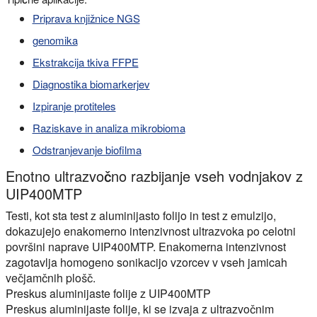
Priprava knjižnice NGS
genomika
Ekstrakcija tkiva FFPE
Diagnostika biomarkerjev
Izpiranje protiteles
Raziskave in analiza mikrobioma
Odstranjevanje biofilma
Enotno ultrazvočno razbijanje vseh vodnjakov z
UIP400MTP
Testi, kot sta test z aluminijasto folijo in test z emulzijo,
dokazujejo enakomerno intenzivnost ultrazvoka po celotni
površini naprave UIP400MTP. Enakomerna intenzivnost
zagotavlja homogeno sonikacijo vzorcev v vseh jamicah
večjamčnih plošč.
Preskus aluminijaste folije z UIP400MTP
Preskus aluminijaste folije, ki se izvaja z ultrazvočnim