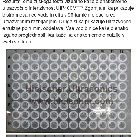
Rezultati emulzijskega testa vizualno kažejo enakomerno
ultrazvočno intenzivnost UIP400MTP. Zgornja slika prikazuje
bistro mešanico vode in olja v 96-jamični plošči pred
ultrazvočnim razbijanjem. Druga slika prikazuje ultrazvočne
emulzije po 1 min. obdelava. Vse vdolbinice kažejo enako
izgubo preglednosti, kar kaže na enakomerno emulzijo v
vseh votlinah.