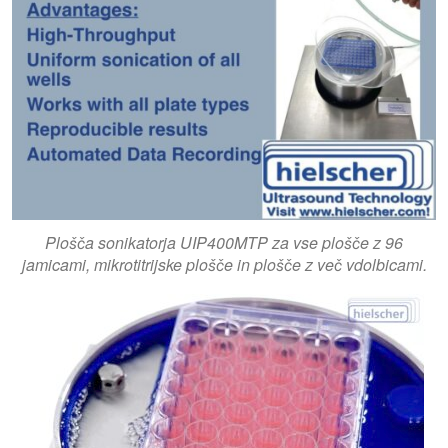
Plošča sonikatorja UIP400MTP za vse plošče z 96
jamicami, mikrotitrijske plošče in plošče z več vdolbicami.