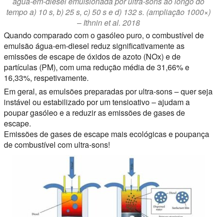
água-em-diesel emulsionada por ultra-sons ao longo do
tempo a) 10 s, b) 25 s, c) 50 s e d) 132 s. (ampliação 1000×)
– Ithnin et al. 2018
Quando comparado com o gasóleo puro, o combustível de
emulsão água-em-diesel reduz significativamente as
emissões de escape de óxidos de azoto (NOx) e de
partículas (PM), com uma redução média de 31,66% e
16,33%, respetivamente.
Em geral, as emulsões preparadas por ultra-sons – quer seja
instável ou estabilizado por um tensioativo – ajudam a
poupar gasóleo e a reduzir as emissões de gases de
escape.
Emissões de gases de escape mais ecológicas e poupança
de combustível com ultra-sons!