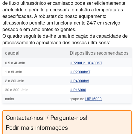
de fluxo ultrassónico encamisado pode ser eficientemente
arrefecido e permite processar a emulsão a temperaturas
especificadas. A robustez do nosso equipamento
ultrassónico permite um funcionamento 24/7 em serviço
pesado e em ambientes exigentes.
O quadro seguinte dá-lhe uma indicação da capacidade de
processamento aproximada dos nossos ultra-sons:
caudal
Dispositivos recomendados
0.5 a 4L/min
UP200Ht
,
UP400ST
1 a 8L/min
UIP2000hdT
2 a 20L/min
UIP4000hdt
30 a 300L/min
UIP16000
maior
grupo de
UIP16000
Contactar-nos! / Pergunte-nos!
Pedir mais informações