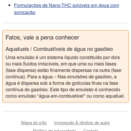
Formulações de Nano-THC solúveis em água com
como combustível. The Scientific World Journal
sonicação
2014(17):527472.
Piotr Pacholski; Mariola Błaszczyk; Jerzy Sęk (2016):
Gasóleo emulsionado como combustível
alternativo
. Questões Técnicas 4/2016 pp. 62-67.
Fatos, vale a pena conhecer
V.M. Ivanov; P.I. Nefedov (1965): Investigação
Aquafuels / Combustíveis de água no gasóleo
experimental do processo de combustão de
combustíveis líquidos naturais e emulsionados, NASA
Uma emulsão é um sistema líquido constituído por dois
ou mais fluidos imiscíveis, em que uma ou mais fases
Tech. Transl. TIF-258, 1965.
(fase dispersa) estão finamente dispersas na outra (fase
contínua). Para a água – Nas emulsões de gasóleo, a
água é dispersa sob a forma de gotículas finas na fase
contínua do gasóleo. Este tipo de emulsão é conhecido
como emulsão "água-em-combustível" ou como aquafuel.
Mapa do sítio
impressão & direitos de autor
Política de privacidade
Contato