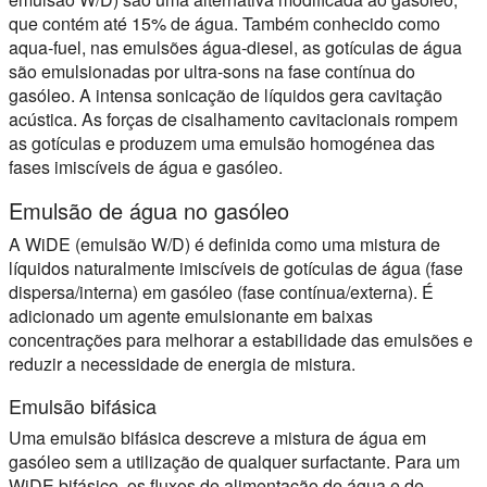
que contém até 15% de água. Também conhecido como
aqua-fuel, nas emulsões água-diesel, as gotículas de água
são emulsionadas por ultra-sons na fase contínua do
gasóleo. A intensa sonicação de líquidos gera cavitação
acústica. As forças de cisalhamento cavitacionais rompem
as gotículas e produzem uma emulsão homogénea das
fases imiscíveis de água e gasóleo.
Emulsão de água no gasóleo
A WiDE (emulsão W/D) é definida como uma mistura de
líquidos naturalmente imiscíveis de gotículas de água (fase
dispersa/interna) em gasóleo (fase contínua/externa). É
adicionado um agente emulsionante em baixas
concentrações para melhorar a estabilidade das emulsões e
reduzir a necessidade de energia de mistura.
Emulsão bifásica
Uma emulsão bifásica descreve a mistura de água em
gasóleo sem a utilização de qualquer surfactante. Para um
WiDE bifásico, os fluxos de alimentação de água e de