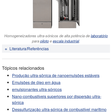
Homogeneizadores ultra-sónicos de alta potência de
laboratório
para
piloto
e
escala industrial
.
Literatura/Referências
Ahmad Muhsin Ithnin; Wira Jazair Yahya; Mohamad
Azrin Ahmad; Nur Atiqah Ramlan; Hassanuddin Abdul
Tópicos relacionados
Kadir; Nor Azwadi Che Sidik; Tsuyoshi Koga (2018):
Combustível de emulsão Water-in-Diesel sem
Produção ultra-sônica de nanoemulsões estáveis
emulsionantes: O seu comportamento em termos de
Emulsões de óleo em água
estabilidade, desempenho do motor e emissões de
emulsionantes ultra-sónicos
gases de escape
. Fuel 215, 2018. 454-462.
Nano-combustíveis superiores por dispersão ultra-
Mohammed Yahaya Khan; Z. A. Abdul Karim; Ftwi
sónica
Yohaness Hagos; A. Rashid A. Aziz; Isa M. Tan (2014):
Dessulfurização ultra-sónica de combustível marítimo
Tendências atuais na emulsão de água em diesel