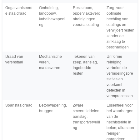
Gegalvaniseerd
Omheining,
Reststroom,
Zorgt voor
e staaldraad
landbouw,
oppervlaktevero
optimale
kabelbewapeni
ntreinigingen
hechting van
ng
voor/na coating
coatings en
verwijdert resten
zonder de
zinklaag te
beschadigen
Draad van
Mechanische
Tekenen van
Uniforme
verenstaal
veren,
zeep, aanslag,
reiniging
matrasveren
ingebedde
verbetert de
resten
vermoeiingspre
staties en
voorkomt
defecten in
vormprocessen
Spanstaaldraad
Betonwapening,
Zware
Essentieel voor
bruggen
smeermiddelen,
het waarborgen
aanslag,
van de
transportvervuili
hechtsterkte in
ng
beton; ultrasoon
reinigen
garandeert