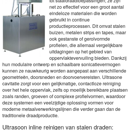
tot staaldraadtoepassingen; ze zijn
net zo effectief voor een groot aantal
eindeloze materialen die worden
gebruikt in continue
productieprocessen. Dit omvat stalen
buizen, metalen strips en tapes, maar
ook gestanste of gerolvormde
profielen, die allemaal vergelijkbare
uitdagingen op het gebied van
oppervlaktevervuiling bieden. Dankzij
hun modulaire ontwerp en schaalbare sonicatievermogen
kunnen ze nauwkeurig worden aangepast aan verschillende
geometrieën, doorsneden en doorvoervereisten. Ultrasone
cavitatie zorgt voor een gelijkmatige, contactloze reiniging
over het hele oppervlak, zelfs op moeilijk bereikbare plaatsen
zoals randen, groeven of complexe profielvormen, waardoor
deze systemen een veelzijdige oplossing vormen voor
moderne metaalverwerkingslijnen die verder gaan dan de
traditionele draadproductie.
Ultrasoon inline reinigen van stalen draden: