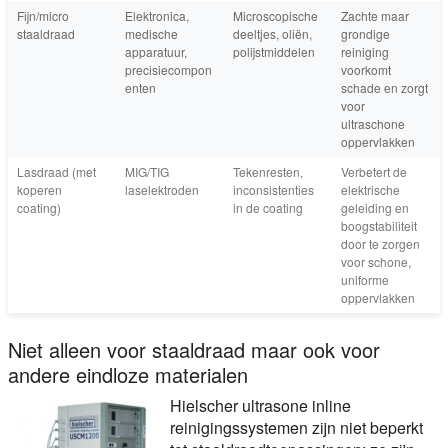
Fijn/micro
Elektronica,
Microscopische
Zachte maar
staaldraad
medische
deeltjes, oliën,
grondige
apparatuur,
polijstmiddelen
reiniging
precisiecompon
voorkomt
enten
schade en zorgt
voor
ultraschone
oppervlakken
Lasdraad (met
MIG/TIG
Tekenresten,
Verbetert de
koperen
laselektroden
inconsistenties
elektrische
coating)
in de coating
geleiding en
boogstabiliteit
door te zorgen
voor schone,
uniforme
oppervlakken
Niet alleen voor staaldraad maar ook voor
andere eindloze materialen
Hielscher ultrasone inline
reinigingssystemen zijn niet beperkt