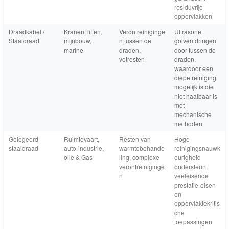
residuvrije
oppervlakken
Draadkabel /
Kranen, liften,
Verontreiniginge
Ultrasone
Staaldraad
mijnbouw,
n tussen de
golven dringen
marine
draden,
door tussen de
vetresten
draden,
waardoor een
diepe reiniging
mogelijk is die
niet haalbaar is
met
mechanische
methoden
Gelegeerd
Ruimtevaart,
Resten van
Hoge
staaldraad
auto-industrie,
warmtebehande
reinigingsnauwk
olie & Gas
ling, complexe
eurigheid
verontreiniginge
ondersteunt
n
veeleisende
prestatie-eisen
en
oppervlaktekritis
che
toepassingen