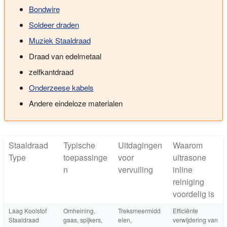
Bondwire
Soldeer draden
Muziek Staaldraad
Draad van edelmetaal
zelfkantdraad
Onderzeese kabels
Andere eindeloze materialen
Staaldraad
Typische
Uitdagingen
Waarom
Type
toepassinge
voor
ultrasone
n
vervuiling
inline
reiniging
voordelig is
Laag Koolstof
Omheining,
Treksmeermidd
Efficiënte
Staaldraad
gaas, spijkers,
elen,
verwijdering van