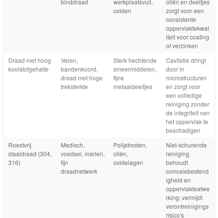
binddraad
werkplaatsvuil,
oliën en deeltjes
oxiden
zorgt voor een
consistente
oppervlaktekwal
iteit voor coating
of verzinken
Draad met hoog
Veren,
Sterk hechtende
Cavitatie dringt
koolstofgehalte
bandenkoord,
smeermiddelen,
door in
draad met hoge
fijne
microstructuren
treksterkte
metaaldeeltjes
en zorgt voor
een volledige
reiniging zonder
de integriteit van
het oppervlak te
beschadigen
Roestvrij
Medisch,
Polijstresten,
Niet-schurende
staaldraad (304,
voedsel, marien,
oliën,
reiniging
316)
fijn
oxidelagen
behoudt
draadnetwerk
corrosiebestend
igheid en
oppervlakteafwe
rking; vermijdt
verontreinigings
risico's