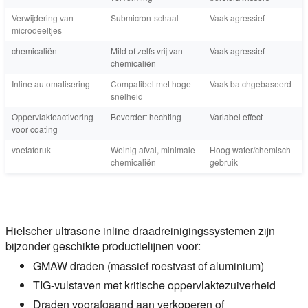
Verwijdering van
Submicron-schaal
Vaak agressief
microdeeltjes
chemicaliën
Mild of zelfs vrij van
Vaak agressief
chemicaliën
Inline automatisering
Compatibel met hoge
Vaak batchgebaseerd
snelheid
Oppervlakteactivering
Bevordert hechting
Variabel effect
voor coating
voetafdruk
Weinig afval, minimale
Hoog water/chemisch
chemicaliën
gebruik
Hielscher ultrasone inline draadreinigingssystemen zijn
bijzonder geschikte productielijnen voor:
GMAW draden (massief roestvast of aluminium)
TIG-vulstaven met kritische oppervlaktezuiverheid
Draden voorafgaand aan verkoperen of