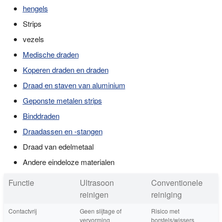
hengels
Strips
vezels
Medische draden
Koperen draden en draden
Draad en staven van aluminium
Geponste metalen strips
Binddraden
Draadassen en -stangen
Draad van edelmetaal
Andere eindeloze materialen
Functie
Ultrasoon
Conventionele
reinigen
reiniging
Contactvrij
Geen slijtage of
Risico met
vervorming
borstels/wissers