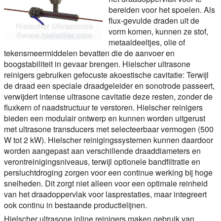
bereiden voor het spoelen. Als
flux-gevulde draden uit de
vorm komen, kunnen ze stof,
metaaldeeltjes, olie of
tekensmeermiddelen bevatten die de aanvoer en
boogstabiliteit in gevaar brengen. Hielscher ultrasone
reinigers gebruiken gefocuste akoestische cavitatie: Terwijl
de draad een speciale draadgeleider en sonotrode passeert,
verwijdert intense ultrasone cavitatie deze resten, zonder de
fluxkern of naadstructuur te verstoren. Hielscher reinigers
bieden een modulair ontwerp en kunnen worden uitgerust
met ultrasone transducers met selecteerbaar vermogen (500
W tot 2 kW). Hielscher reinigingssystemen kunnen daardoor
worden aangepast aan verschillende draaddiameters en
verontreinigingsniveaus, terwijl optionele bandfiltratie en
persluchtdroging zorgen voor een continue werking bij hoge
snelheden. Dit zorgt niet alleen voor een optimale reinheid
van het draadoppervlak voor lasprestaties, maar integreert
ook continu in bestaande productielijnen.
Hielscher ultrasone inline reinigers maken gebruik van