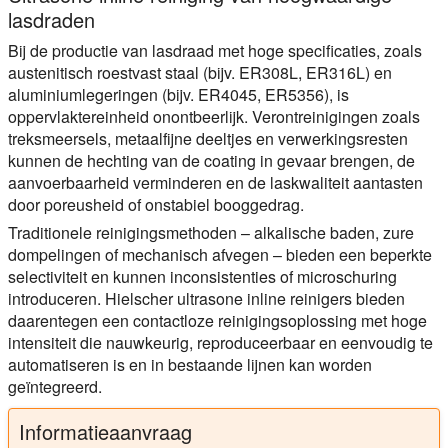
lasdraden
Bij de productie van lasdraad met hoge specificaties, zoals
austenitisch roestvast staal (bijv. ER308L, ER316L) en
aluminiumlegeringen (bijv. ER4045, ER5356), is
oppervlaktereinheid onontbeerlijk. Verontreinigingen zoals
treksmeersels, metaalfijne deeltjes en verwerkingsresten
kunnen de hechting van de coating in gevaar brengen, de
aanvoerbaarheid verminderen en de laskwaliteit aantasten
door poreusheid of onstabiel booggedrag.
Traditionele reinigingsmethoden – alkalische baden, zure
dompelingen of mechanisch afvegen – bieden een beperkte
selectiviteit en kunnen inconsistenties of microschuring
introduceren. Hielscher ultrasone inline reinigers bieden
daarentegen een contactloze reinigingsoplossing met hoge
intensiteit die nauwkeurig, reproduceerbaar en eenvoudig te
automatiseren is en in bestaande lijnen kan worden
geïntegreerd.
Informatieaanvraag