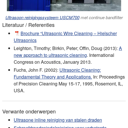
Ultrasoon reinigingssysteem USCM700
met continue bandfilter
Literatuur / Referenties
Brochure “Ultrasonic Wire Cleaning – Hielscher
Ultrasonics
Leighton, Timothy; Birkin, Peter; Offin, Doug (2013):
A
new approach to ultrasonic cleaning
. International
Congress on Acoustics, January 2013.
Fuchs, John F. (2002):
Ultrasonic Cleaning:
Fundamental Theory and Applications.
In: Proceedings
of Precision Cleaning May 15-17, 1995, Rosemont, IL,
USA.
Verwante onderwerpen
Ultrasone inline reiniging van stalen draden
Schroefdraadspindelreiniging voor verbeterde