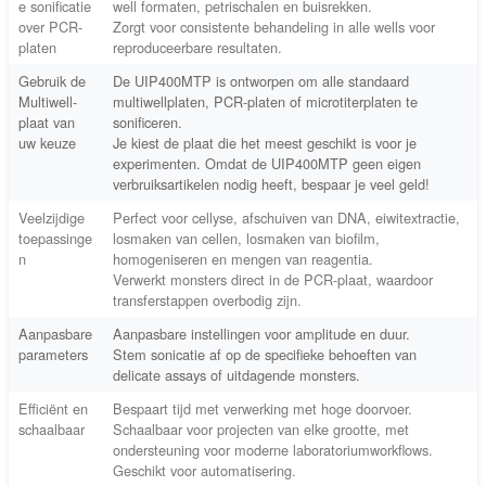
e sonificatie
well formaten, petrischalen en buisrekken.
over PCR-
Zorgt voor consistente behandeling in alle wells voor
platen
reproduceerbare resultaten.
Gebruik de
De UIP400MTP is ontworpen om alle standaard
Multiwell-
multiwellplaten, PCR-platen of microtiterplaten te
plaat van
sonificeren.
uw keuze
Je kiest de plaat die het meest geschikt is voor je
experimenten.
Omdat de UIP400MTP geen eigen
verbruiksartikelen nodig heeft, bespaar je veel geld!
Veelzijdige
Perfect voor cellyse, afschuiven van DNA, eiwitextractie,
toepassinge
losmaken van cellen, losmaken van biofilm,
n
homogeniseren en mengen van reagentia.
Verwerkt monsters direct in de PCR-plaat, waardoor
transferstappen overbodig zijn.
Aanpasbare
Aanpasbare instellingen voor amplitude en duur.
parameters
Stem sonicatie af op de specifieke behoeften van
delicate assays of uitdagende monsters.
Efficiënt en
Bespaart tijd met verwerking met hoge doorvoer.
schaalbaar
Schaalbaar voor projecten van elke grootte, met
ondersteuning voor moderne laboratoriumworkflows.
Geschikt voor automatisering.