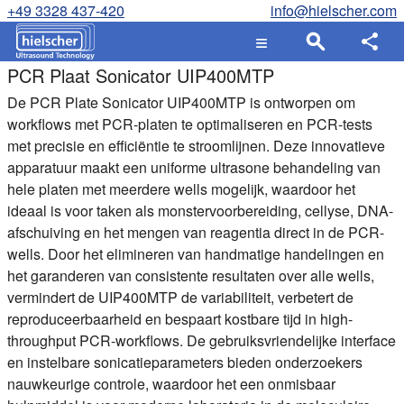
+49 3328 437-420
info@hielscher.com
PCR Plaat Sonicator UIP400MTP
De PCR Plate Sonicator UIP400MTP is ontworpen om
workflows met PCR-platen te optimaliseren en PCR-tests
met precisie en efficiëntie te stroomlijnen. Deze innovatieve
apparatuur maakt een uniforme ultrasone behandeling van
hele platen met meerdere wells mogelijk, waardoor het
ideaal is voor taken als monstervoorbereiding, cellyse, DNA-
afschuiving en het mengen van reagentia direct in de PCR-
wells. Door het elimineren van handmatige handelingen en
het garanderen van consistente resultaten over alle wells,
vermindert de UIP400MTP de variabiliteit, verbetert de
reproduceerbaarheid en bespaart kostbare tijd in high-
throughput PCR-workflows. De gebruiksvriendelijke interface
en instelbare sonicatieparameters bieden onderzoekers
nauwkeurige controle, waardoor het een onmisbaar