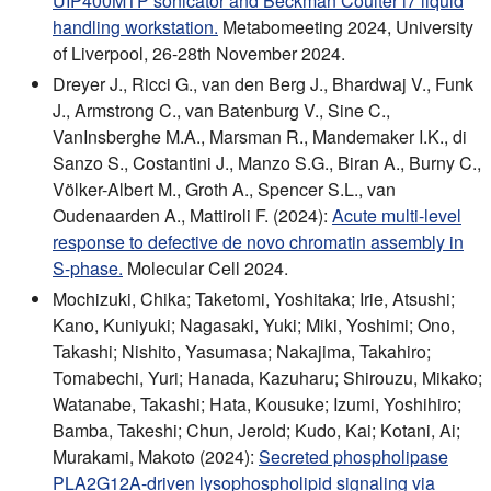
UIP400MTP sonicator and Beckman Coulter i7 liquid
handling workstation.
Metabomeeting 2024, University
of Liverpool, 26-28th November 2024.
Dreyer J., Ricci G., van den Berg J., Bhardwaj V., Funk
J., Armstrong C., van Batenburg V., Sine C.,
VanInsberghe M.A., Marsman R., Mandemaker I.K., di
Sanzo S., Costantini J., Manzo S.G., Biran A., Burny C.,
Völker-Albert M., Groth A., Spencer S.L., van
Oudenaarden A., Mattiroli F. (2024):
Acute multi-level
response to defective de novo chromatin assembly in
S-phase.
Molecular Cell 2024.
Mochizuki, Chika; Taketomi, Yoshitaka; Irie, Atsushi;
Kano, Kuniyuki; Nagasaki, Yuki; Miki, Yoshimi; Ono,
Takashi; Nishito, Yasumasa; Nakajima, Takahiro;
Tomabechi, Yuri; Hanada, Kazuharu; Shirouzu, Mikako;
Watanabe, Takashi; Hata, Kousuke; Izumi, Yoshihiro;
Bamba, Takeshi; Chun, Jerold; Kudo, Kai; Kotani, Ai;
Murakami, Makoto (2024):
Secreted phospholipase
PLA2G12A-driven lysophospholipid signaling via