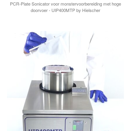
PCR-Plate Sonicator voor monstervoorbereiding met hoge
doorvoer - UIP400MTP by Hielscher
Het geavanceerde ontwerp van de UIP400MTP zorgt ervoor dat gef