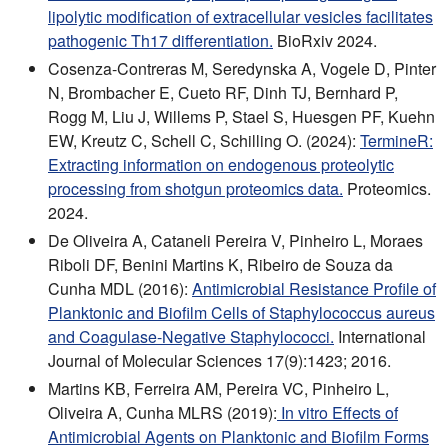
lipolytic modification of extracellular vesicles facilitates
pathogenic Th17 differentiation.
BioRxiv 2024.
Cosenza-Contreras M, Seredynska A, Vogele D, Pinter
N, Brombacher E, Cueto RF, Dinh TJ, Bernhard P,
Rogg M, Liu J, Willems P, Stael S, Huesgen PF, Kuehn
EW, Kreutz C, Schell C, Schilling O. (2024):
TermineR:
Extracting information on endogenous proteolytic
processing from shotgun proteomics data.
Proteomics.
2024.
De Oliveira A, Cataneli Pereira V, Pinheiro L, Moraes
Riboli DF, Benini Martins K, Ribeiro de Souza da
Cunha MDL (2016):
Antimicrobial Resistance Profile of
Planktonic and Biofilm Cells of Staphylococcus aureus
and Coagulase-Negative Staphylococci.
International
Journal of Molecular Sciences 17(9):1423; 2016.
Martins KB, Ferreira AM, Pereira VC, Pinheiro L,
Oliveira A, Cunha MLRS (2019):
In vitro Effects of
Antimicrobial Agents on Planktonic and Biofilm Forms