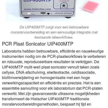
De UIP400MTP zorgt voor een betrouwbare
monstervoorbereiding en een eenvoudige integratie met
bestaande labworkflows.
PCR Plaat Sonicator UIP400MTP
Laboratoria hebben betrouwbare, efficiënte en nauwkeurige
instrumenten nodig om de PCR-plaatworkflows te verbeteren
en robuuste, reproduceerbare resultaten te verkrijgen. De
UIP400MTP multi-well plaat sonicator vervult taken zoals
cellyse, DNA-afschuiving, eiwitextractie, celdissociatie,
biofilmverwijdering en homogenisatie met een hoge
verwerkingscapaciteit en efficiëntie en precisie. Het is een
essentiële aanvulling voor elk laboratorium dat PCR-platen
verwerkt. Met zijn geavanceerde ultrasone mogelijkheden
transformeert de Hielscher UIP400MTP traditionele
monstervoorbereidingsmethoden, bespaart hij tijd en