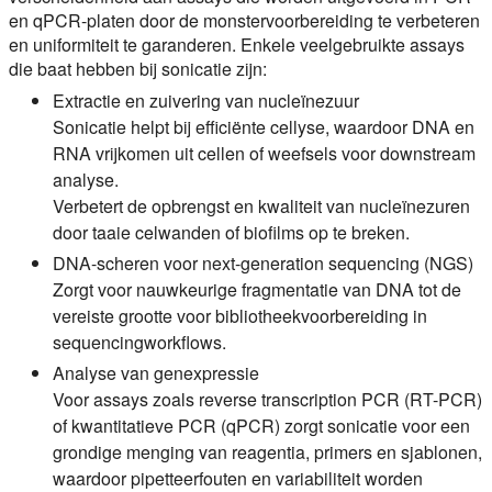
en qPCR-platen door de monstervoorbereiding te verbeteren
en uniformiteit te garanderen. Enkele veelgebruikte assays
die baat hebben bij sonicatie zijn:
Extractie en zuivering van nucleïnezuur
Sonicatie helpt bij efficiënte cellyse, waardoor DNA en
RNA vrijkomen uit cellen of weefsels voor downstream
analyse.
Verbetert de opbrengst en kwaliteit van nucleïnezuren
door taaie celwanden of biofilms op te breken.
DNA-scheren voor next-generation sequencing (NGS)
Zorgt voor nauwkeurige fragmentatie van DNA tot de
vereiste grootte voor bibliotheekvoorbereiding in
sequencingworkflows.
Analyse van genexpressie
Voor assays zoals reverse transcription PCR (RT-PCR)
of kwantitatieve PCR (qPCR) zorgt sonicatie voor een
grondige menging van reagentia, primers en sjablonen,
waardoor pipetteerfouten en variabiliteit worden