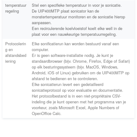
temperatuur
Stel een specifieke temperatuur in voor je sonicatie.
regeling
De UIP400MTP plaat sonicator kan de
monstertemperatuur monitoren en de sonicatie hierop
aanpassen.
Een recirculerende koelvloeistof koelt elke well in de
plaat voor een nauwkeurige temperatuurregeling.
Protocolerin
Elke sonificatierun kan worden bestuurd vanaf een
g en
computer.
afstandsbed
Er is geen software-installatie nodig. Je kunt je
iening
standaardbrowser (bijv. Chrome, Firefox, Edge of Safari)
op elk besturingssysteem (bijv. MacOS, Windows,
Android, iOS of Linux) gebruiken om de UIP400MTP op
afstand te bedienen en te controleren.
Elke sonicatierun levert een gedetailleerd
sonicatieprotocol op voor evaluatie en documentatie.
Het protocolbestand is in een niet-propriëtaire CSV-
indeling die je kunt openen met het programma van je
voorkeur, zoals Microsoft Excel, Apple Numbers of
OpenOffice Calc.