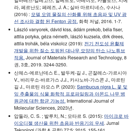
알바레즈-갈레고스, 알베르토; 아레야노, 카를로스; 시에
라, 페르난도; 페레즈, J. A.; 실바 마르티네스, 수사나
(2016) :
모델 오염 물질의 산화를 위해 초음파 및 UV 광
선 조사와 결합 된 Fenton 공정.
화학 저널, 2016. 1-7.
László vanyorek, dávid kiss, ádám prekob, béla fiser,
attila potyka, géza németh, lászló kuzsela, dirk drees,
attila trohák, béla viskolcz (2019):
전기 전도성 윤활제
개발을 위한 질소 도핑된 대나무 모양의 탄소 나노튜브
적용.
Journal of Materials Research and Technology, 8
권, 3호, 2019. 3244-3250.
산체스-에르난데스 E., 발두케-길 J., 곤잘레스-가르시아
V., 바리우소-바르가스 J.J., 카사노바-가스콘 J., 마르틴
길 J., 마르틴 라모스 P. (2023):
Sambucus nigra L. 꽃 및
잎 추출물의 식물 화학적 프로파일링과 아몬드 나무 병
원균에 대한 항균 가능성.
International Journal of
Molecular Sciences, 2023년.
압둘라, C. S. ; 발루치, N.; 모타르 S. (2015):
마이크로 바
이오디젤 생산을 위한 초음파 반응기의 우세
. Jurnal
Teknologi (과학 & 공학) 77:5; 2015. 155-161.