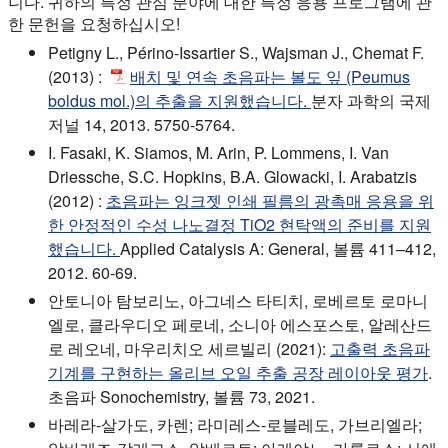
니다. 귀하의 특정 관심 분야에 대한 특정 응용 프로그램에 관
한 문헌을 요청하십시오!
Petigny L., Périno-Issartier S., Wajsman J., Chemat F.
(2013) :
배치 및 연속 초음파는 볼도 잎 (Peumus
boldus mol.)의 추출을 지원했습니다.
분자 과학의 국제
저널 14, 2013. 5750-5764.
I. Fasaki, K. Siamos, M. Arin, P. Lommens, I. Van
Driessche, S.C. Hopkins, B.A. Glowacki, I. Arabatzis
(2012) :
초음파는 잉크젯 인쇄 필름의 광촉매 응용을 위
한 안정적인 수성 나노결정 TiO2 현탁액의 준비를 지원
했습니다.
Applied Catalysis A: General, 볼륨 411–412,
2012. 60-69.
안토니아 탐보리노, 아그네스 타티치, 로베르토 로마니
엘로, 클라우디오 페로네, 소니아 에스포스토, 알레산드
로 레오네, 마우리치오 세르빌리 (2021):
고출력 초음파
기계를 구현하는 올리브 오일 추출 공장 레이아웃 평가
.
초음파 Sonochemistry, 볼륨 73, 2021.
바레라-살가도, 카렌; 라미레스-로블레도, 가브리엘라;