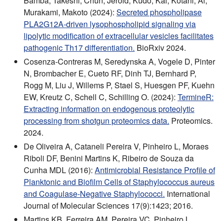
Bamba, Takeshi; Chun, Jerold; Kudo, Kai; Kotani, Ai;
Murakami, Makoto (2024):
Secreted phospholipase
PLA2G12A-driven lysophospholipid signaling via
lipolytic modification of extracellular vesicles facilitates
pathogenic Th17 differentiation.
BioRxiv 2024.
Cosenza-Contreras M, Seredynska A, Vogele D, Pinter
N, Brombacher E, Cueto RF, Dinh TJ, Bernhard P,
Rogg M, Liu J, Willems P, Stael S, Huesgen PF, Kuehn
EW, Kreutz C, Schell C, Schilling O. (2024):
TermineR:
Extracting information on endogenous proteolytic
processing from shotgun proteomics data.
Proteomics.
2024.
De Oliveira A, Cataneli Pereira V, Pinheiro L, Moraes
Riboli DF, Benini Martins K, Ribeiro de Souza da
Cunha MDL (2016):
Antimicrobial Resistance Profile of
Planktonic and Biofilm Cells of Staphylococcus aureus
and Coagulase-Negative Staphylococci.
International
Journal of Molecular Sciences 17(9):1423; 2016.
Martins KB, Ferreira AM, Pereira VC, Pinheiro L,