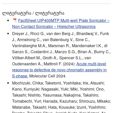
ლიტერატურა / ლიტერატურა
FactSheet UIP400MTP Multi-well Plate Sonicator –
Non-Contact Sonicator – Hielscher Ultrasonics
Dreyer J., Ricci G., van den Berg J., Bhardwaj V., Funk
J., Armstrong C., van Batenburg V., Sine C.,
VanInsberghe M.A., Marsman R., Mandemaker I.K., di
Sanzo S., Costantini J., Manzo S.G., Biran A., Burny C.,
Völker-Albert M., Groth A., Spencer S.L., van
Oudenaarden A., Mattiroli F. (2024):
Acute multi-level
response to defective de novo chromatin assembly in
S-phase.
Molecular Cell 2024.
Mochizuki, Chika; Taketomi, Yoshitaka; Irie, Atsushi;
Kano, Kuniyuki; Nagasaki, Yuki; Miki, Yoshimi; Ono,
Takashi; Nishito, Yasumasa; Nakajima, Takahiro;
Tomabechi, Yuri; Hanada, Kazuharu; Shirouzu, Mikako;
Watanabe, Takashi; Hata, Kousuke; Izumi, Yoshihiro;