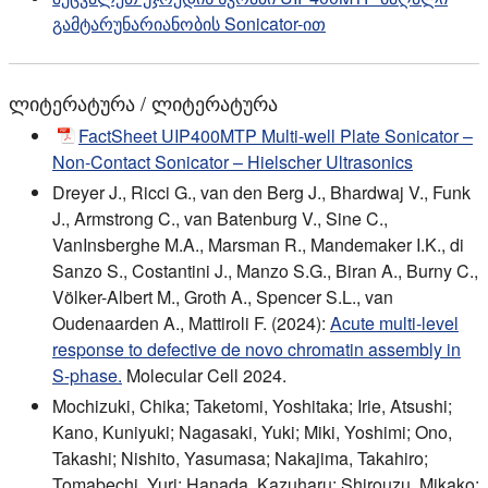
გამტარუნარიანობის Sonicator-ით
ლიტერატურა / ლიტერატურა
FactSheet UIP400MTP Multi-well Plate Sonicator –
Non-Contact Sonicator – Hielscher Ultrasonics
Dreyer J., Ricci G., van den Berg J., Bhardwaj V., Funk
J., Armstrong C., van Batenburg V., Sine C.,
VanInsberghe M.A., Marsman R., Mandemaker I.K., di
Sanzo S., Costantini J., Manzo S.G., Biran A., Burny C.,
Völker-Albert M., Groth A., Spencer S.L., van
Oudenaarden A., Mattiroli F. (2024):
Acute multi-level
response to defective de novo chromatin assembly in
S-phase.
Molecular Cell 2024.
Mochizuki, Chika; Taketomi, Yoshitaka; Irie, Atsushi;
Kano, Kuniyuki; Nagasaki, Yuki; Miki, Yoshimi; Ono,
Takashi; Nishito, Yasumasa; Nakajima, Takahiro;
Tomabechi, Yuri; Hanada, Kazuharu; Shirouzu, Mikako;