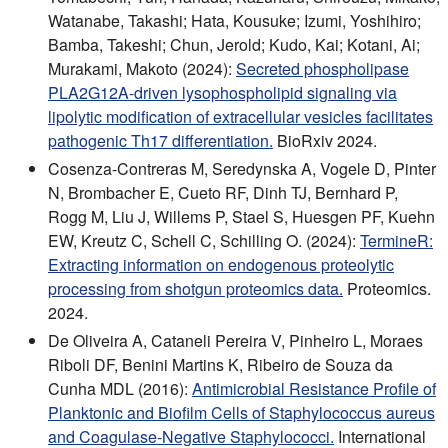
Watanabe, Takashi; Hata, Kousuke; Izumi, Yoshihiro;
Bamba, Takeshi; Chun, Jerold; Kudo, Kai; Kotani, Ai;
Murakami, Makoto (2024):
Secreted phospholipase
PLA2G12A-driven lysophospholipid signaling via
lipolytic modification of extracellular vesicles facilitates
pathogenic Th17 differentiation.
BioRxiv 2024.
Cosenza-Contreras M, Seredynska A, Vogele D, Pinter
N, Brombacher E, Cueto RF, Dinh TJ, Bernhard P,
Rogg M, Liu J, Willems P, Stael S, Huesgen PF, Kuehn
EW, Kreutz C, Schell C, Schilling O. (2024):
TermineR:
Extracting information on endogenous proteolytic
processing from shotgun proteomics data.
Proteomics.
2024.
De Oliveira A, Cataneli Pereira V, Pinheiro L, Moraes
Riboli DF, Benini Martins K, Ribeiro de Souza da
Cunha MDL (2016):
Antimicrobial Resistance Profile of
Planktonic and Biofilm Cells of Staphylococcus aureus
and Coagulase-Negative Staphylococci.
International