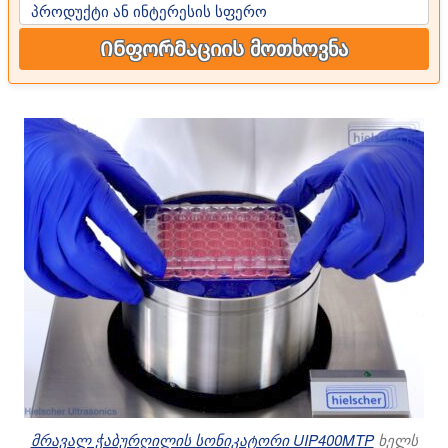
პროდუქტი ან ინტერესის სფერო
Ინფორმაციის მოთხოვნა
მრავალ ჭაბურღილის სონიკატორი UIP400MTP
ხელს