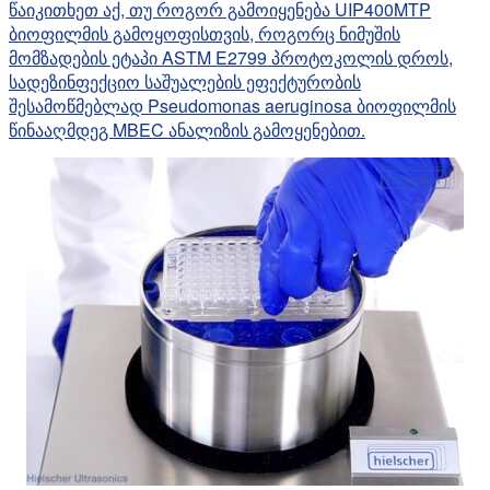
წაიკითხეთ აქ, თუ როგორ გამოიყენება UIP400MTP
ბიოფილმის გამოყოფისთვის, როგორც ნიმუშის
მომზადების ეტაპი ASTM E2799 პროტოკოლის დროს,
სადეზინფექციო საშუალების ეფექტურობის
შესამოწმებლად Pseudomonas aeruginosa ბიოფილმის
წინააღმდეგ MBEC ანალიზის გამოყენებით.