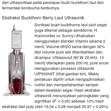
dari ultrasonikasi pada persiapan buah buckthorn laut dan
fermentasi kombucha berikutnya.
Ekstraksi Buckthorn Berry Laut Ultrasonik
Sonikasi buah buckthorns laut utuh segar
(juga dikenal sebagai sanddorne; H.
rhamnoides cv. Sunny) dihaluskan
menggunakan blender Vitamix selama 2
menit. Volume dH2O sama dengan 30%
dari volume pure asli ditambahkan dan
dicampur. Ultrasound (90 W, 20 kHz, 10
menit) diterapkan pada 200 mL pure encer
menggunakan prosesor ultrasonik
UIP500hdT (lihat gambar kiri). Waktu
perlakuan dipilih untuk mengoptimalkan
nutrisi dan mempertahankan sampel
dalam keadaan segar. Hasil ekstraksi
ultrasonik menunjukkan peningkatan yang
signifikan (P ≺ 0,05) sebesar 10% hasil
ekstraksi dari pulp (dari 19,04 ± 0,08 menjadi 20,97 ± 0,29%)