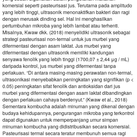
komersial seperti pasteurisasi jus. Terutama pada amplitudo
yang lebih tinggi, ultrasonik menonaktifkan bakteri dan ragi
dengan merusak dinding sel. Hal ini menghasilkan
pertumbuhan mikroba yang lebih lambat atau terhenti.
Misalnya, Kwaw dkk. (2018) menyelidiki ultrasonik sebagai
strategi pasteurisasi non-termal untuk jus murbei yang
difermentasi dengan asam laktat. Jus murbei yang
difermentasi dengan ultrasonik memiliki kandungan
senyawa fenolik yang lebih tinggi (1700,07 ± 2,44 μg / mL)
daripada kontrol, jus murbei yang difermentasi tanpa
perlakuan. “Di antara masing-masing perawatan non-termal,
ultrasonikasi menyebabkan peningkatan yang signifikan (p <
0.05) peningkatan sifat fenolik dan antioksidan dari jus
murbei yang difermentasi dengan asam laktat dibandingkan
dengan perlakuan cahaya berdenyut.” (Kwaw et al., 2018)
Sementara kombucha adalah minuman yang dikenal dengan
budaya kehidupannya, pengurangan mikroba yang terkontrol
dapat digunakan untuk memperpanjang umur simpan
minuman kombucha yang didistribusikan secara komersial.
Pasteurisasi termal secara teratur membunuh semua ragi