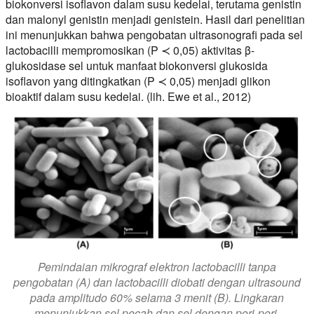
biokonversi isoflavon dalam susu kedelai, terutama genistin
dan malonyl genistin menjadi genistein. Hasil dari penelitian
ini menunjukkan bahwa pengobatan ultrasonografi pada sel
lactobacilli mempromosikan (P ≺ 0,05) aktivitas β-
glukosidase sel untuk manfaat biokonversi glukosida
isoflavon yang ditingkatkan (P ≺ 0,05) menjadi glikon
bioaktif dalam susu kedelai. (lih. Ewe et al., 2012)
Pemindaian mikrograf elektron lactobacilli tanpa
pengobatan (A) dan lactobacilli diobati dengan ultrasound
pada amplitudo 60% selama 3 menit (B). Lingkaran
menunjukkan sel pecah dan sel dengan pori-pori.