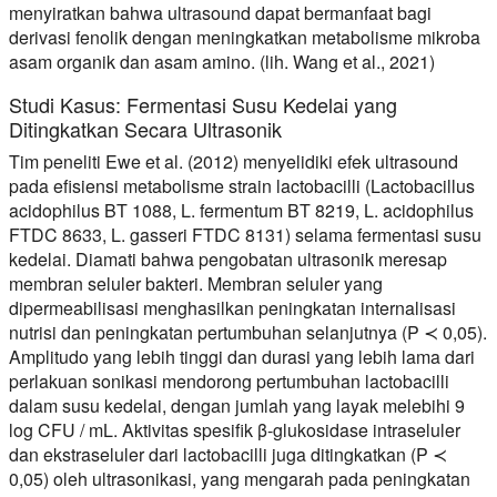
menyiratkan bahwa ultrasound dapat bermanfaat bagi
derivasi fenolik dengan meningkatkan metabolisme mikroba
asam organik dan asam amino. (lih. Wang et al., 2021)
Studi Kasus: Fermentasi Susu Kedelai yang
Ditingkatkan Secara Ultrasonik
Tim peneliti Ewe et al. (2012) menyelidiki efek ultrasound
pada efisiensi metabolisme strain lactobacilli (Lactobacillus
acidophilus BT 1088, L. fermentum BT 8219, L. acidophilus
FTDC 8633, L. gasseri FTDC 8131) selama fermentasi susu
kedelai. Diamati bahwa pengobatan ultrasonik meresap
membran seluler bakteri. Membran seluler yang
dipermeabilisasi menghasilkan peningkatan internalisasi
nutrisi dan peningkatan pertumbuhan selanjutnya (P ≺ 0,05).
Amplitudo yang lebih tinggi dan durasi yang lebih lama dari
perlakuan sonikasi mendorong pertumbuhan lactobacilli
dalam susu kedelai, dengan jumlah yang layak melebihi 9
log CFU / mL. Aktivitas spesifik β-glukosidase intraseluler
dan ekstraseluler dari lactobacilli juga ditingkatkan (P ≺
0,05) oleh ultrasonikasi, yang mengarah pada peningkatan