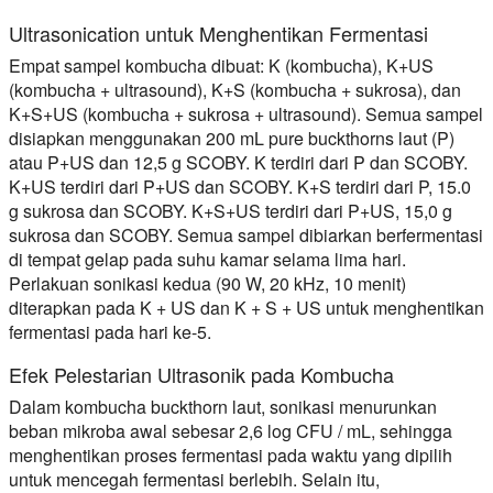
Ultrasonication untuk Menghentikan Fermentasi
Empat sampel kombucha dibuat: K (kombucha), K+US
(kombucha + ultrasound), K+S (kombucha + sukrosa), dan
K+S+US (kombucha + sukrosa + ultrasound). Semua sampel
disiapkan menggunakan 200 mL pure buckthorns laut (P)
atau P+US dan 12,5 g SCOBY. K terdiri dari P dan SCOBY.
K+US terdiri dari P+US dan SCOBY. K+S terdiri dari P, 15.0
g sukrosa dan SCOBY. K+S+US terdiri dari P+US, 15,0 g
sukrosa dan SCOBY. Semua sampel dibiarkan berfermentasi
di tempat gelap pada suhu kamar selama lima hari.
Perlakuan sonikasi kedua (90 W, 20 kHz, 10 menit)
diterapkan pada K + US dan K + S + US untuk menghentikan
fermentasi pada hari ke-5.
Efek Pelestarian Ultrasonik pada Kombucha
Dalam kombucha buckthorn laut, sonikasi menurunkan
beban mikroba awal sebesar 2,6 log CFU / mL, sehingga
menghentikan proses fermentasi pada waktu yang dipilih
untuk mencegah fermentasi berlebih. Selain itu,