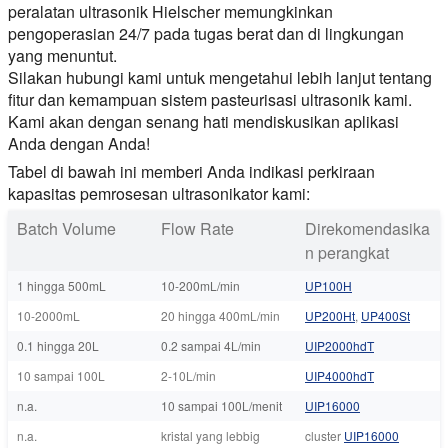
peralatan ultrasonik Hielscher memungkinkan
pengoperasian 24/7 pada tugas berat dan di lingkungan
yang menuntut.
Silakan hubungi kami untuk mengetahui lebih lanjut tentang
fitur dan kemampuan sistem pasteurisasi ultrasonik kami.
Kami akan dengan senang hati mendiskusikan aplikasi
Anda dengan Anda!
Tabel di bawah ini memberi Anda indikasi perkiraan
kapasitas pemrosesan ultrasonikator kami:
Batch Volume
Flow Rate
Direkomendasika
n perangkat
1 hingga 500mL
10-200mL/min
UP100H
10-2000mL
20 hingga 400mL/min
UP200Ht
,
UP400St
0.1 hingga 20L
0.2 sampai 4L/min
UIP2000hdT
10 sampai 100L
2-10L/min
UIP4000hdT
n.a.
10 sampai 100L/menit
UIP16000
n.a.
kristal yang lebbig
cluster
UIP16000