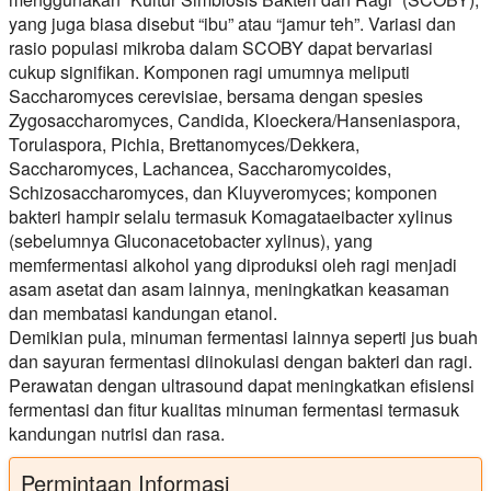
yang juga biasa disebut “ibu” atau “jamur teh”. Variasi dan
rasio populasi mikroba dalam SCOBY dapat bervariasi
cukup signifikan. Komponen ragi umumnya meliputi
Saccharomyces cerevisiae, bersama dengan spesies
Zygosaccharomyces, Candida, Kloeckera/Hanseniaspora,
Torulaspora, Pichia, Brettanomyces/Dekkera,
Saccharomyces, Lachancea, Saccharomycoides,
Schizosaccharomyces, dan Kluyveromyces; komponen
bakteri hampir selalu termasuk Komagataeibacter xylinus
(sebelumnya Gluconacetobacter xylinus), yang
memfermentasi alkohol yang diproduksi oleh ragi menjadi
asam asetat dan asam lainnya, meningkatkan keasaman
dan membatasi kandungan etanol.
Demikian pula, minuman fermentasi lainnya seperti jus buah
dan sayuran fermentasi diinokulasi dengan bakteri dan ragi.
Perawatan dengan ultrasound dapat meningkatkan efisiensi
fermentasi dan fitur kualitas minuman fermentasi termasuk
kandungan nutrisi dan rasa.
Permintaan Informasi