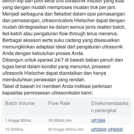
bench-top dan pilot serta unit ultrasonik industri yang kuat
yang dengan mudah memproses muatan truk per jam.
Menjadi serbaguna dan fleksibel dalam opsi pemasangan
dan pemasangan, ultrasonicators Hielscher dapat dengan
mudah diintegrasikan ke dalam semua jenis reaktor batch,
fed-batch atau pengaturan flow-through terus menerus.
Berbagai aksesori serta suku cadang yang disesuaikan
memungkinkan adaptasi ideal dari pengaturan ultrasonik
Anda dengan kebutuhan proses Anda.
Dibangun untuk operasi 24/7 di bawah beban penuh dan
tugas berat dalam kondisi yang menuntut, prosesor
ultrasonik Hielscher dapat diandalkan dan hanya
membutuhkan perawatan yang rendah.
Tabel di bawah ini memberi Anda indikasi perkiraan
kapasitas pemrosesan ultrasonikator kami:
Batch Volume
Flow Rate
Direkomendasika
n perangkat
1 hingga 500mL
10-200mL/min
UP100H
10-2000mL
20 hingga 400mL/min
UP200Ht
,
UP400St