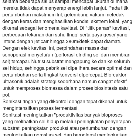
selama beberapa siklus sampai mencapai ukuran di mana
mereka tidak dapat menyerap energi lebih lanjut. Pada titik
pertumbuhan maksimum ini, gelembung vakum meledak
dengan keras dan menghasilkan kondisi ekstrem lokal, yang
dikenal sebagai fenomena kavitasi. Di "titik panas" kavitasi,
perbedaan tekanan dan suhu tinggi serta gaya geser yang
intens dengan jet cair hingga 280m/detik dapat diamati.
Dengan efek kavitasi ini, perpindahan massa dan
sonoporasi menyeluruh (perforasi dinding sel dan membran
sel) tercapai. Nutrisi substrat mengapung ke dan ke seluruh
sel hidup, sehingga pabrik sel dipelihara secara optimal dan
pertumbuhan serta tingkat konversi dipercepat. Bioreaktor
ultrasonik adalah strategi sederhana namun sangat efektif
untuk memproses biomassa dalam proses biosintesis satu
pot.
Sonikasi ringan yang dikontrol dengan tepat dikenal untuk
mengintensifkan proses fermentasi.
Sonikasi meningkatkan "produktivitas banyak bioproses
yang melibatkan sel hidup melalui peningkatan penyerapan
substrat, peningkatan produksi atau pertumbuhan dengan
meningkatkan porositas sel, dan berpotensi meningkatkan