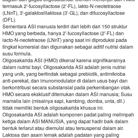
termasuk 2'-fucosyllactose (2′-FL), lakto-N-neotetraose
(LNnT), 3'-galaktosillaktosa (3′-GL), dan difucosyllactose
(DFL).
Sementara ASI manusia terdiri dari lebih dari 150 struktur
HMO yang berbeda, hanya 2′-fucosyllactose (2′-FL) dan
lacto-N-neotetraose (LNnT) yang saat ini diproduksi pada
tingkat komersial dan digunakan sebagai aditif nutrisi dalam
susu formula.
Oligosakarida ASI (HMO) dikenal karena signifikansinya
dalam nutrisi bayi. Oligosakarida ASI adalah jenis nutrisi
yang unik, yang bertindak sebagai prebiotik, antimikroba
anti-perekat, dan imunomodulator di dalam usus bayi dan
berkontribusi secara substansial pada perkembangan otak.
HMO secara eksklusif ditemukan dalam ASI manusia; Susu
mamalia lain (misalnya sapi, kambing, domba, unta, dll.)
tidak memiliki bentuk oligosakarida khusus ini.
Oligosakarida ASI adalah komponen padat paling melimpah
ketiga dalam ASI MANUSIA, yang dapat hadir baik dalam
bentuk terlarut atau diemulsi atau tersuspensi dalam air.
Laktosa dan asam lemak adalah padatan yang paling