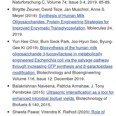
Naturforschung C, Volume 74: Issue 3-4, 2019. 85-89.
Birgitte Zeuner, David Teze, Jan Muschiol, Anne S.
Meyer (2019):
Synthesis of Human Milk
Oligosaccharides: Protein Engineering Strategies for
Improved Enzymatic Transglycosylation
. Molecules 24,
2019.
Yun Hee Choi, Bum Seok Park, Joo‐Hyun Seo, Byung‐
Gee Ki (2019):
Biosynthesis of the human milk
oligosaccharide 3‐fucosyllactose in metabolically
engineered Escherichia coli via the salvage pathway
through increasing GTP synthesis and β‐galactosidase
modification.
Biotechnology and Bioengineering
Volume 116, Issue 12. December 2019.
Balakrishnan Naveena, Patricia Armshaw, J. Tony
Pembroke (2015):
Ultrasonic intensification as a tool for
enhanced microbial biofuel yields.
Biotechnology of
Biofuels 8:140, 2015.
Shweta Pawar, Virendra K. Rathod (2020):
Role of