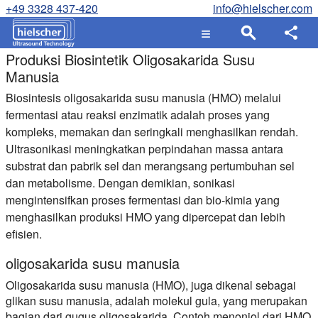
+49 3328 437-420
info@hielscher.com
Produksi Biosintetik Oligosakarida Susu
Manusia
Biosintesis oligosakarida susu manusia (HMO) melalui
fermentasi atau reaksi enzimatik adalah proses yang
kompleks, memakan dan seringkali menghasilkan rendah.
Ultrasonikasi meningkatkan perpindahan massa antara
substrat dan pabrik sel dan merangsang pertumbuhan sel
dan metabolisme. Dengan demikian, sonikasi
mengintensifkan proses fermentasi dan bio-kimia yang
menghasilkan produksi HMO yang dipercepat dan lebih
efisien.
oligosakarida susu manusia
Oligosakarida susu manusia (HMO), juga dikenal sebagai
glikan susu manusia, adalah molekul gula, yang merupakan
bagian dari gugus oligosakarida. Contoh menonjol dari HMO