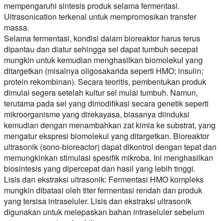
mempengaruhi sintesis produk selama fermentasi.
Ultrasonication terkenal untuk mempromosikan transfer
massa.
Selama fermentasi, kondisi dalam bioreaktor harus terus
dipantau dan diatur sehingga sel dapat tumbuh secepat
mungkin untuk kemudian menghasilkan biomolekul yang
ditargetkan (misalnya oligosakarida seperti HMO; insulin;
protein rekombinan). Secara teoritis, pembentukan produk
dimulai segera setelah kultur sel mulai tumbuh. Namun,
terutama pada sel yang dimodifikasi secara genetik seperti
mikroorganisme yang direkayasa, biasanya diinduksi
kemudian dengan menambahkan zat kimia ke substrat, yang
mengatur ekspresi biomolekul yang ditargetkan. Bioreaktor
ultrasonik (sono-bioreactor) dapat dikontrol dengan tepat dan
memungkinkan stimulasi spesifik mikroba. Ini menghasilkan
biosintesis yang dipercepat dan hasil yang lebih tinggi.
Lisis dan ekstraksi ultrasonik: Fermentasi HMO kompleks
mungkin dibatasi oleh titer fermentasi rendah dan produk
yang tersisa intraseluler. Lisis dan ekstraksi ultrasonik
digunakan untuk melepaskan bahan intraseluler sebelum