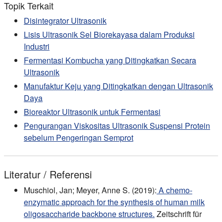
Topik Terkait
Disintegrator Ultrasonik
Lisis Ultrasonik Sel Biorekayasa dalam Produksi
Industri
Fermentasi Kombucha yang Ditingkatkan Secara
Ultrasonik
Manufaktur Keju yang Ditingkatkan dengan Ultrasonik
Daya
Bioreaktor Ultrasonik untuk Fermentasi
Pengurangan Viskositas Ultrasonik Suspensi Protein
sebelum Pengeringan Semprot
Literatur / Referensi
Muschiol, Jan; Meyer, Anne S. (2019):
A chemo-
enzymatic approach for the synthesis of human milk
oligosaccharide backbone structures.
Zeitschrift für