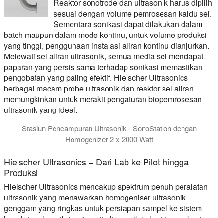
Reaktor sonotrode dan ultrasonik harus dipilih
sesuai dengan volume pemrosesan kaldu sel.
Sementara sonikasi dapat dilakukan dalam
batch maupun dalam mode kontinu, untuk volume produksi
yang tinggi, penggunaan instalasi aliran kontinu dianjurkan.
Melewati sel aliran ultrasonik, semua media sel mendapat
paparan yang persis sama terhadap sonikasi memastikan
pengobatan yang paling efektif. Hielscher Ultrasonics
berbagai macam probe ultrasonik dan reaktor sel aliran
memungkinkan untuk merakit pengaturan biopemrosesan
ultrasonik yang ideal.
Stasiun Pencampuran Ultrasonik - SonoStation dengan
Homogenizer 2 x 2000 Watt
Hielscher SonoStation untuk ultrasonikasi batch ukuran sedan
Hielscher Ultrasonics – Dari Lab ke Pilot hingga
Produksi
Hielscher Ultrasonics mencakup spektrum penuh peralatan
ultrasonik yang menawarkan homogeniser ultrasonik
genggam yang ringkas untuk persiapan sampel ke sistem