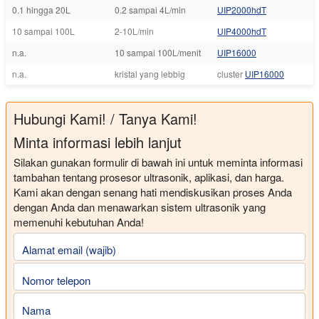
0.1 hingga 20L
0.2 sampai 4L/min
UIP2000hdT
10 sampai 100L
2-10L/min
UIP4000hdT
n.a.
10 sampai 100L/menit
UIP16000
n.a.
kristal yang lebbig
cluster
UIP16000
Hubungi Kami! / Tanya Kami!
Minta informasi lebih lanjut
Silakan gunakan formulir di bawah ini untuk meminta informasi
tambahan tentang prosesor ultrasonik, aplikasi, dan harga.
Kami akan dengan senang hati mendiskusikan proses Anda
dengan Anda dan menawarkan sistem ultrasonik yang
memenuhi kebutuhan Anda!
Alamat email (wajib)
Nomor telepon
Nama