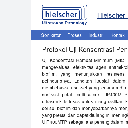
Hielscher 
Sonikator
Proses
Industri
Kontak
Protokol Uji Konsentrasi P
Uji Konsentrasi Hambat Minimum (MIC) 
mengevaluasi efektivitas agen antimikr
biofilm, yang menunjukkan resistensi 
pelindungnya. Langkah krusial dalam u
membebaskan sel-sel yang tertanam di da
sonikasi pelat multi-sumur UIP400MTP
ultrasonik terfokus untuk menghasilkan k
sel-sel biofilm dan menyebarkannya men
yang presisi dan dapat diulang ini menin
UIP400MTP sebagai alat penting dalam me