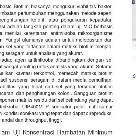
basis Biofilm biasanya mengukur viabilitas bakteri
ambatan pertumbuhan menggunakan metode seperti
penghitungan koloni, atau pengukuran kepadatan
kasi adalah langkah penting dalam uji MIC berbasis
ika menilai kerentanan antimikroba mikroorganisme
film. Fungsi utamanya adalah untuk melepaskan dan
 sel yang tertanam dalam matriks biofilm menjadi
g seragam untuk analisis yang akurat.
terhadap agen antimikroba dibandingkan dengan sel
 sangat penting untuk analisis yang akurat. Selama
ilkan kavitasi terkontrol, memecah matriks biofilm
S
adi suspensi seragam di dalam media pemulihan.
bilitas yang tepat dari sel yang tersebar biofilm
nceran, dan penghitungan koloni. Gangguan biofilm
ponen matriks residu dari sel pelindung yang dapat
mikroba. UIP400MTP sonicator pelat multi-sumur
 kondisi sonikasi yang tepat dan dapat direproduksi
 andal dan throughput tinggi.
alam Uji Konsentrasi Hambatan Minimum