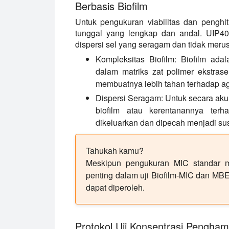
Berbasis Biofilm
Untuk pengukuran viabilitas dan penghi
tunggal yang lengkap dan andal. UIP4
dispersi sel yang seragam dan tidak merus
Kompleksitas Biofilm:
Biofilm adala
dalam matriks zat polimer ekstras
membuatnya lebih tahan terhadap ag
Dispersi Seragam:
Untuk secara aku
biofilm atau kerentanannya terha
dikeluarkan dan dipecah menjadi s
Tahukah kamu?
Meskipun pengukuran MIC standar men
penting dalam uji Biofilm-MIC dan MB
dapat diperoleh.
Protokol Uji Konsentrasi Pengha