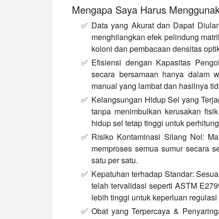
Mengapa Saya Harus Menggunaka
Data yang Akurat dan Dapat Diula
menghilangkan efek pelindung matr
koloni dan pembacaan densitas optik
Efisiensi dengan Kapasitas Pengo
secara bersamaan hanya dalam wa
manual yang lambat dan hasilnya tida
Kelangsungan Hidup Sel yang Terja
tanpa menimbulkan kerusakan fisik
hidup sel tetap tinggi untuk perhit
Risiko Kontaminasi Silang Nol:
Man
memproses semua sumur secara se
satu per satu.
Kepatuhan terhadap Standar:
Sesuai
telah tervalidasi seperti ASTM E279
lebih tinggi untuk keperluan regulasi 
Obat yang Terpercaya & Penyaring