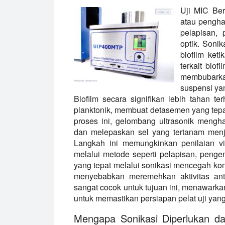
Uji MIC Ber
atau pengh
pelapisan, 
optik. Soni
biofilm ket
terkait bio
membubarkan
suspensi yan
Biofilm secara signifikan lebih tahan 
planktonik, membuat detasemen yang tepat
proses ini, gelombang ultrasonik menghas
dan melepaskan sel yang tertanam menj
Langkah ini memungkinkan penilaian via
melalui metode seperti pelapisan, penge
yang tepat melalui sonikasi mencegah kom
menyebabkan meremehkan aktivitas anti
sangat cocok untuk tujuan ini, menawarkan
untuk memastikan persiapan pelat uji yang
Mengapa Sonikasi Diperlukan d