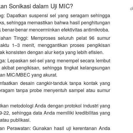
n Sonikasi dalam Uji MIC?
d
ng:
Dapatkan suspensi sel yang seragam sehingga
iks, sehingga memastikan bahwa hasil penghitungan
 benar-benar mencerminkan efektivitas antimikroba.
lahan Tinggi:
Memproses seluruh pelat 96 sumur
ktu 1–3 menit, menggantikan proses pengikisan
k konsisten dengan alur kerja yang lebih efisien.
ga:
Lepaskan sel-sel yang menempel secara lembut
 akibat pengikisan, sehingga tingkat kelangsungan
ungan MIC/MBEC yang akurat.
faatkan desain cangkir-tanduk tanpa kontak yang
ragam tanpa probe menyentuh sampel atau sumur
kan metodologi Anda dengan protokol industri yang
9-22, sehingga data Anda memiliki kredibilitas yang
atau publikasi.
an Perawatan:
Gunakan hasil uji kerentanan Anda