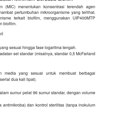
m (MIC) menentukan konsentrasi terendah agen
hambat pertumbuhan mikroorganisme yang terlihat.
ganisme terkait biofilm, menggunakan UIP400MTP
 biofilm.
ri
ng sesuai hingga fase logaritma tengah.
datan sel standar (misalnya, standar 0,5 McFarland
am media yang sesuai untuk membuat berbagai
rial dua kali lipat).
dalam sumur pelat 96 sumur standar, dengan volume
 antimikroba) dan kontrol sterilitas (tanpa inokulum