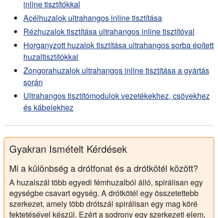
inline tisztítókkal
Acélhuzalok ultrahangos inline tisztítása
Rézhuzalok tisztítása ultrahangos inline tisztítóval
Horganyzott huzalok tisztítása ultrahangos sorba épített
huzaltisztítókkal
Zongorahuzalok ultrahangos inline tisztítása a gyártás
során
Ultrahangos tisztítómodulok vezetékekhez, csövekhez
és kábelekhez
Gyakran Ismételt Kérdések
Mi a különbség a drótfonat és a drótkötél között?
A huzalszál több egyedi fémhuzalból álló, spirálisan egy
egységbe csavart egység. A drótkötél egy összetettebb
szerkezet, amely több drótszál spirálisan egy mag köré
fektetésével készül. Ezért a sodrony egy szerkezeti elem,