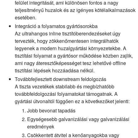
felület integritását, ami különösen fontos a nagy
teljesítményű huzalok és az igényes kötélalkalmazások
esetében.
Integráció a folyamatos gyártósorokba
Az ultrahangos inline tisztítóberendezéseket úgy
tervezték, hogy zökkenőmentesen integrálhatók
legyenek a modern huzalgyártási környezetekbe. A
tisztítási folyamat a gyártósor működése közben zajlik,
ami nagy áteresztőképességet tesz lehetővé offline
tisztítási lépések hozzáadása nélkül.
Továbbfejlesztett downstream feldolgozás
A tiszta vezetékek stabilabb és megbízhatóbb
továbbfeldolgozási folyamatokat támogatnak. A
gyártási útvonaltól függően ez a következőket jelenti:
Jobb bevonat tapadás
Egységesebb galvanizálási vagy galvanizálási
eredmények
Csökkentett átvitel a kenőanyagokba vagy