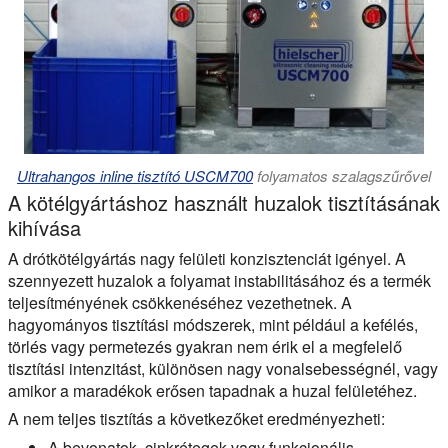
Ultrahangos inline tisztító USCM700
folyamatos szalagszűrővel
A kötélgyártáshoz használt huzalok tisztításának
kihívása
A drótkötélgyártás nagy felületi konzisztenciát igényel. A
szennyezett huzalok a folyamat instabilitásához és a termék
teljesítményének csökkenéséhez vezethetnek. A
hagyományos tisztítási módszerek, mint például a kefélés,
törlés vagy permetezés gyakran nem érik el a megfelelő
tisztítási intenzitást, különösen nagy vonalsebességnél, vagy
amikor a maradékok erősen tapadnak a huzal felületéhez.
A nem teljes tisztítás a következőket eredményezheti:
A bevonatok, cinkrétegek vagy funkcionális