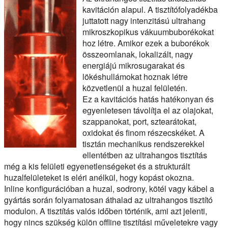
kavitáción alapul. A tisztítófolyadékba
juttatott nagy intenzitású ultrahang
mikroszkopikus vákuumbuborékokat
hoz létre. Amikor ezek a buborékok
összeomlanak, lokalizált, nagy
energiájú mikrosugarakat és
lökéshullámokat hoznak létre
közvetlenül a huzal felületén.
Ez a kavitációs hatás hatékonyan és
egyenletesen távolítja el az olajokat,
szappanokat, port, sztearátokat,
oxidokat és finom részecskéket. A
tisztán mechanikus rendszerekkel
ellentétben az ultrahangos tisztítás
még a kis felületi egyenetlenségeket és a strukturált
huzalfelületeket is eléri anélkül, hogy kopást okozna.
Inline konfigurációban a huzal, sodrony, kötél vagy kábel a
gyártás során folyamatosan áthalad az ultrahangos tisztító
modulon. A tisztítás valós időben történik, ami azt jelenti,
hogy nincs szükség külön offline tisztítási műveletekre vagy