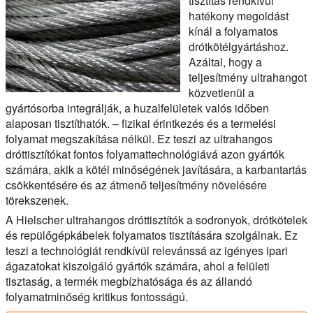
tisztítás rendkívül
hatékony megoldást
kínál a folyamatos
drótkötélgyártáshoz.
Azáltal, hogy a
teljesítmény ultrahangot
közvetlenül a
gyártósorba integrálják, a huzalfelületek valós időben
alaposan tisztíthatók. – fizikai érintkezés és a termelési
folyamat megszakítása nélkül. Ez teszi az ultrahangos
dróttisztítókat fontos folyamattechnológiává azon gyártók
számára, akik a kötél minőségének javítására, a karbantartás
csökkentésére és az átmenő teljesítmény növelésére
törekszenek.
A Hielscher ultrahangos dróttisztítók a sodronyok, drótkötelek
és repülőgépkábelek folyamatos tisztítására szolgálnak. Ez
teszi a technológiát rendkívül relevánssá az igényes ipari
ágazatokat kiszolgáló gyártók számára, ahol a felületi
tisztaság, a termék megbízhatósága és az állandó
folyamatminőség kritikus fontosságú.