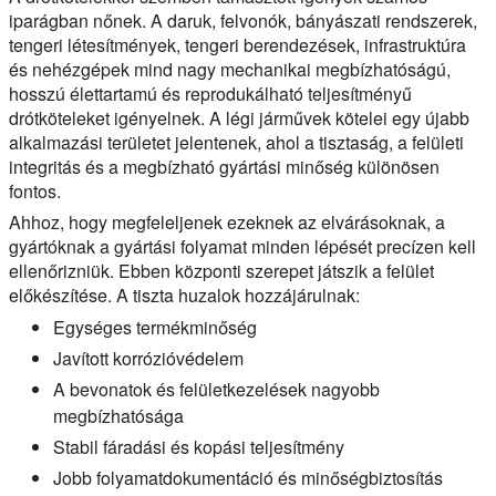
iparágban nőnek. A daruk, felvonók, bányászati rendszerek,
tengeri létesítmények, tengeri berendezések, infrastruktúra
és nehézgépek mind nagy mechanikai megbízhatóságú,
hosszú élettartamú és reprodukálható teljesítményű
drótköteleket igényelnek. A légi járművek kötelei egy újabb
alkalmazási területet jelentenek, ahol a tisztaság, a felületi
integritás és a megbízható gyártási minőség különösen
fontos.
Ahhoz, hogy megfeleljenek ezeknek az elvárásoknak, a
gyártóknak a gyártási folyamat minden lépését precízen kell
ellenőrizniük. Ebben központi szerepet játszik a felület
előkészítése. A tiszta huzalok hozzájárulnak:
Egységes termékminőség
Javított korrózióvédelem
A bevonatok és felületkezelések nagyobb
megbízhatósága
Stabil fáradási és kopási teljesítmény
Jobb folyamatdokumentáció és minőségbiztosítás