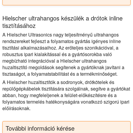
Hielscher ultrahangos készülék a drótok inline
tisztításához
A Hielscher Ultrasonics nagy teljesítményű ultrahangos
rendszereket fejleszt a folyamatos gyártás igényes inline
tisztítási alkalmazásaihoz. Az erőteljes szonikációval, a
robusztus ipari kialakítással és a gyártósorokba való
megbízható integrációval a Hielscher ultrahangos
huzaltisztító megoldások segítenek a gyártóknak javítani a
tisztaságot, a folyamatstabilitást és a termékminőséget.
A Hielscher huzaltisztítók a sodronyok, drótkötelek és
repülőgépkábelek tisztítására szolgálnak, segítve a gyártókat
abban, hogy megfeleljenek a felület-előkészítésre és a
folyamatos termelés hatékonyságára vonatkozó szigorú ipari
előírásoknak.
További információ kérése