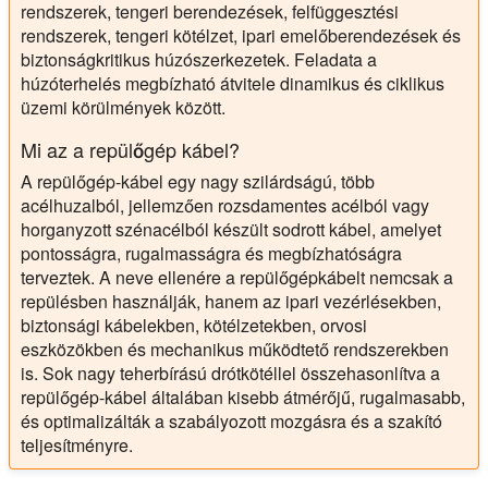
rendszerek, tengeri berendezések, felfüggesztési
rendszerek, tengeri kötélzet, ipari emelőberendezések és
biztonságkritikus húzószerkezetek. Feladata a
húzóterhelés megbízható átvitele dinamikus és ciklikus
üzemi körülmények között.
Mi az a repülőgép kábel?
A repülőgép-kábel egy nagy szilárdságú, több
acélhuzalból, jellemzően rozsdamentes acélból vagy
horganyzott szénacélból készült sodrott kábel, amelyet
pontosságra, rugalmasságra és megbízhatóságra
terveztek. A neve ellenére a repülőgépkábelt nemcsak a
repülésben használják, hanem az ipari vezérlésekben,
biztonsági kábelekben, kötélzetekben, orvosi
eszközökben és mechanikus működtető rendszerekben
is. Sok nagy teherbírású drótkötéllel összehasonlítva a
repülőgép-kábel általában kisebb átmérőjű, rugalmasabb,
és optimalizálták a szabályozott mozgásra és a szakító
teljesítményre.