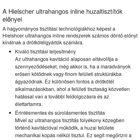
A Hielscher ultrahangos inline huzaltisztítók
előnyei
A hagyományos tisztítási technológiákhoz képest a
Hielshcer ultrahangos inline rendszerek számos döntő előnyt
kínálnak a drótkötélgyártók számára.
Kiváló tisztítási teljesítmény
Az ultrahangos kavitáció alaposan eltávolítja a
szennyeződéseket, még akkor is, ha a maradványok
erősen kötődnek vagy finom felületi struktúrákba
ágyazódnak. Ez különösen fontos a drótkötél
alkalmazásokban, ahol a felületi tisztaság közvetlen
hatással van a további feldolgozásra és az
élettartamra.
Érintésmentes és súrolásmentes tisztítás
Mivel az ultrahangos tisztítás folyékony közegben
történő kavitációval működik, a huzal felülete
mechanikai kopás nélkül tisztul. Ez segít megőrizni a