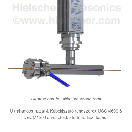
Ultrahangos huzaltisztító szonotróda
Ultrahangos huzal & Kábeltisztító rendszerek USCM600 &
USCM1200 a vezetékbe történő tisztításhoz
Ultrahangos huzaltisztító modulok USCM600 és USCM1200 vezeték