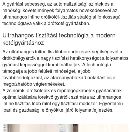
A gyártási sebesség, az automatizáltsági szintek és a
minőségi követelmények folyamatos növekedésével az
ultrahangos inline drótkötél-tisztítás stratégiai fontosságú
technológiává válik a drótkötélgyártásban.
Ultrahangos tisztítási technológia a modern
kötélgyártáshoz
Az ultrahangos inline tisztítóberendezések segítségével a
drótkötélgyártók a nagy tisztítási hatékonyságot a folyamatos
gyártási képességgel kombinálhatják. A technológia
támogatja a jobb felületi minőséget, a jobb
továbbfeldolgozást, az alacsonyabb karbantartást és a
megbízhatóbb végtermékeket.
A zsinórok, drótkötelek és repülőgépkábelek gyártásának
optimalizálására törekvő gyártók számára az ultrahangos
inline tisztítás több mint egy tisztítási módszer. Egyértelmű
ipari és gazdasági előnyökkel járó folyamatfejlesztés.