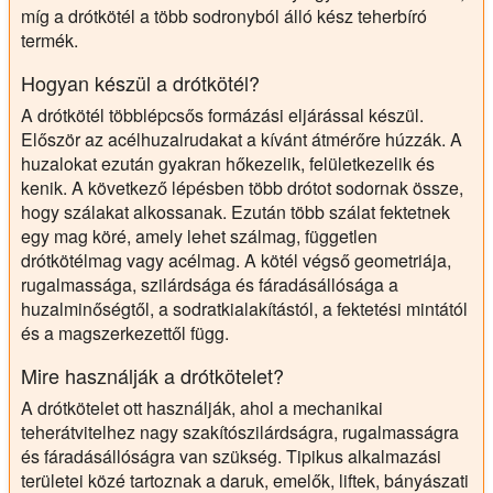
míg a drótkötél a több sodronyból álló kész teherbíró
termék.
Hogyan készül a drótkötél?
A drótkötél többlépcsős formázási eljárással készül.
Először az acélhuzalrudakat a kívánt átmérőre húzzák. A
huzalokat ezután gyakran hőkezelik, felületkezelik és
kenik. A következő lépésben több drótot sodornak össze,
hogy szálakat alkossanak. Ezután több szálat fektetnek
egy mag köré, amely lehet szálmag, független
drótkötélmag vagy acélmag. A kötél végső geometriája,
rugalmassága, szilárdsága és fáradásállósága a
huzalminőségtől, a sodratkialakítástól, a fektetési mintától
és a magszerkezettől függ.
Mire használják a drótkötelet?
A drótkötelet ott használják, ahol a mechanikai
teherátvitelhez nagy szakítószilárdságra, rugalmasságra
és fáradásállóságra van szükség. Tipikus alkalmazási
területei közé tartoznak a daruk, emelők, liftek, bányászati