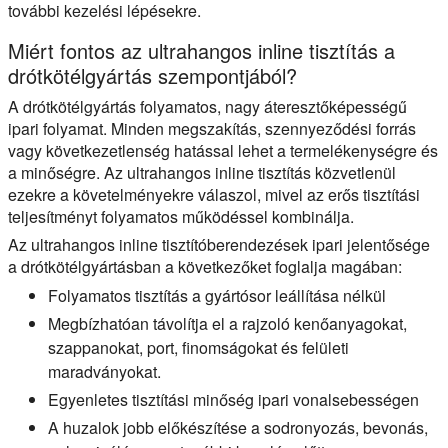
további kezelési lépésekre.
Miért fontos az ultrahangos inline tisztítás a
drótkötélgyártás szempontjából?
A drótkötélgyártás folyamatos, nagy áteresztőképességű
ipari folyamat. Minden megszakítás, szennyeződési forrás
vagy következetlenség hatással lehet a termelékenységre és
a minőségre. Az ultrahangos inline tisztítás közvetlenül
ezekre a követelményekre válaszol, mivel az erős tisztítási
teljesítményt folyamatos működéssel kombinálja.
Az ultrahangos inline tisztítóberendezések ipari jelentősége
a drótkötélgyártásban a következőket foglalja magában:
Folyamatos tisztítás a gyártósor leállítása nélkül
Megbízhatóan távolítja el a rajzoló kenőanyagokat,
szappanokat, port, finomságokat és felületi
maradványokat.
Egyenletes tisztítási minőség ipari vonalsebességen
A huzalok jobb előkészítése a sodronyozás, bevonás,