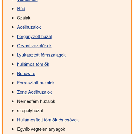
Rúd
Szálak
Acélhuzalok
horganyzott huzal
Orvosi vezetékek
Lyukasztott fémszalagok
hullámos tömlők
Bondwire
Forrasztott huzalok
Zene Acélhuzalok
Nemesfém huzalok
szegélyhuzal
Hullámosított tömlők és csövek
Egyéb végtelen anyagok