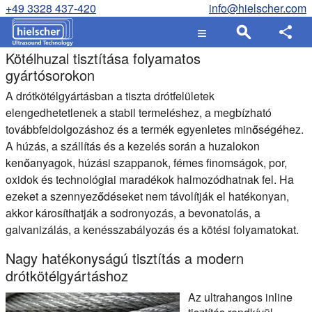
+49 3328 437-420
info@hielscher.com
Kötélhuzal tisztítása folyamatos
gyártósorokon
A drótkötélgyártásban a tiszta drótfelületek
elengedhetetlenek a stabil termeléshez, a megbízható
továbbfeldolgozáshoz és a termék egyenletes minőségéhez.
A húzás, a szállítás és a kezelés során a huzalokon
kenőanyagok, húzási szappanok, fémes finomságok, por,
oxidok és technológiai maradékok halmozódhatnak fel. Ha
ezeket a szennyeződéseket nem távolítják el hatékonyan,
akkor károsíthatják a sodronyozás, a bevonatolás, a
galvanizálás, a kenésszabályozás és a kötési folyamatokat.
Nagy hatékonyságú tisztítás a modern
drótkötélgyártáshoz
Az ultrahangos inline