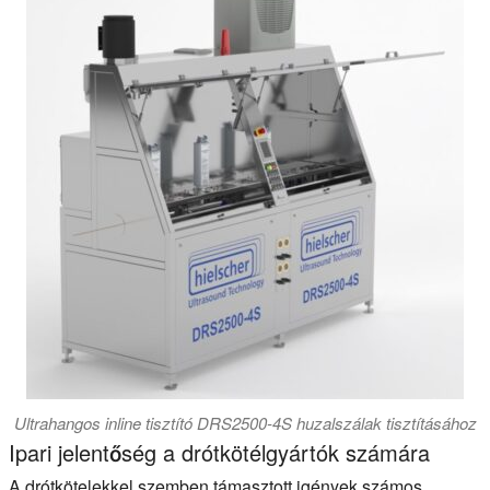
Ultrahangos inline tisztító DRS2500-4S huzalszálak tisztításához
Ipari jelentőség a drótkötélgyártók számára
A drótkötelekkel szemben támasztott igények számos