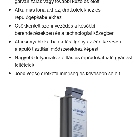
galvanizálás vagy további kezelés előtt
Alkalmas fonalakhoz, drótkötelekhez és
repülőgépkábelekhez
Csökkentett szennyeződés a későbbi
berendezésekben és a technológiai közegben
Alacsonyabb karbantartási igény az érintkezésen
alapuló tisztítási módszerekhez képest
Nagyobb folyamatstabilitás és reprodukálható gyártási
feltételek
Jobb végső drótkötélminőség és kevesebb selejt