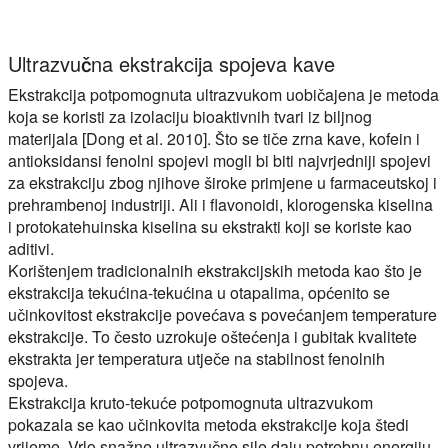
Ultrazvučna ekstrakcija spojeva kave
Ekstrakcija potpomognuta ultrazvukom uobičajena je metoda
koja se koristi za izolaciju bioaktivnih tvari iz biljnog
materijala [Dong et al. 2010]. Što se tiče zrna kave, kofein i
antioksidansi fenolni spojevi mogli bi biti najvrjedniji spojevi
za ekstrakciju zbog njihove široke primjene u farmaceutskoj i
prehrambenoj industriji. Ali i flavonoidi, klorogenska kiselina
i protokatehuinska kiselina su ekstrakti koji se koriste kao
aditivi.
Korištenjem tradicionalnih ekstrakcijskih metoda kao što je
ekstrakcija tekućina-tekućina u otapalima, općenito se
učinkovitost ekstrakcije povećava s povećanjem temperature
ekstrakcije. To često uzrokuje oštećenja i gubitak kvalitete
ekstrakta jer temperatura utječe na stabilnost fenolnih
spojeva.
Ekstrakcija kruto-tekuće potpomognuta ultrazvukom
pokazala se kao učinkovita metoda ekstrakcije koja štedi
vrijeme. Vrlo snažne ultrazvučne sile daju potrebnu energiju