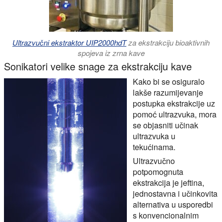
Ultrazvučni ekstraktor UIP2000hdT
za ekstrakciju bioaktivnih
spojeva iz zrna kave
Sonikatori velike snage za ekstrakciju kave
Kako bi se osiguralo
lakše razumijevanje
postupka ekstrakcije uz
pomoć ultrazvuka, mora
se objasniti učinak
ultrazvuka u
tekućinama.
Ultrazvučno
potpomognuta
ekstrakcija je jeftina,
jednostavna i učinkovita
alternativa u usporedbi
s konvencionalnim