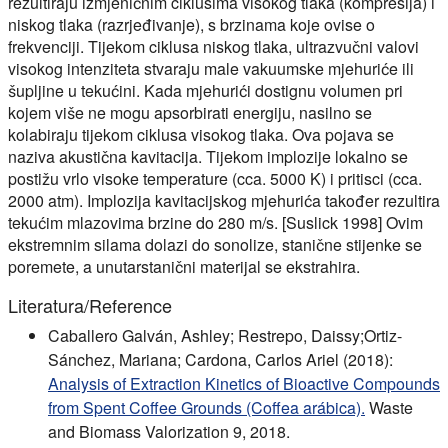
rezultiraju izmjeničnim ciklusima visokog tlaka (kompresija) i
niskog tlaka (razrjeđivanje), s brzinama koje ovise o
frekvenciji. Tijekom ciklusa niskog tlaka, ultrazvučni valovi
visokog intenziteta stvaraju male vakuumske mjehuriće ili
šupljine u tekućini. Kada mjehurići dostignu volumen pri
kojem više ne mogu apsorbirati energiju, nasilno se
kolabiraju tijekom ciklusa visokog tlaka. Ova pojava se
naziva akustična kavitacija. Tijekom implozije lokalno se
postižu vrlo visoke temperature (cca. 5000 K) i pritisci (cca.
2000 atm). Implozija kavitacijskog mjehurića također rezultira
tekućim mlazovima brzine do 280 m/s. [Suslick 1998] Ovim
ekstremnim silama dolazi do sonolize, stanične stijenke se
poremete, a unutarstanični materijal se ekstrahira.
Literatura/Reference
Caballero Galván, Ashley; Restrepo, Daissy;Ortiz-
Sánchez, Mariana; Cardona, Carlos Ariel (2018):
Analysis of Extraction Kinetics of Bioactive Compounds
from Spent Coffee Grounds (Coffea arábica).
Waste
and Biomass Valorization 9, 2018.