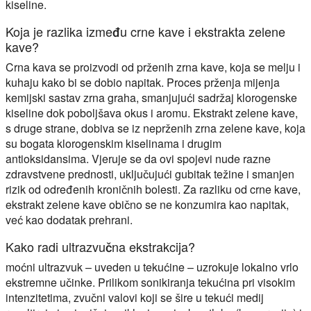
kiseline.
Koja je razlika između crne kave i ekstrakta zelene
kave?
Crna kava se proizvodi od prženih zrna kave, koja se melju i
kuhaju kako bi se dobio napitak. Proces prženja mijenja
kemijski sastav zrna graha, smanjujući sadržaj klorogenske
kiseline dok poboljšava okus i aromu. Ekstrakt zelene kave,
s druge strane, dobiva se iz neprženih zrna zelene kave, koja
su bogata klorogenskim kiselinama i drugim
antioksidansima. Vjeruje se da ovi spojevi nude razne
zdravstvene prednosti, uključujući gubitak težine i smanjen
rizik od određenih kroničnih bolesti. Za razliku od crne kave,
ekstrakt zelene kave obično se ne konzumira kao napitak,
već kao dodatak prehrani.
Kako radi ultrazvučna ekstrakcija?
moćni ultrazvuk – uveden u tekućine – uzrokuje lokalno vrlo
ekstremne učinke. Prilikom sonikiranja tekućina pri visokim
intenzitetima, zvučni valovi koji se šire u tekući medij