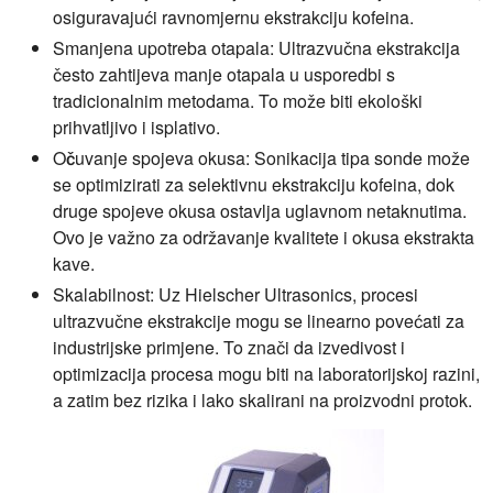
osiguravajući ravnomjernu ekstrakciju kofeina.
Smanjena upotreba otapala:
Ultrazvučna ekstrakcija
često zahtijeva manje otapala u usporedbi s
tradicionalnim metodama. To može biti ekološki
prihvatljivo i isplativo.
Očuvanje spojeva okusa:
Sonikacija tipa sonde može
se optimizirati za selektivnu ekstrakciju kofeina, dok
druge spojeve okusa ostavlja uglavnom netaknutima.
Ovo je važno za održavanje kvalitete i okusa ekstrakta
kave.
Skalabilnost:
Uz Hielscher Ultrasonics, procesi
ultrazvučne ekstrakcije mogu se linearno povećati za
industrijske primjene. To znači da izvedivost i
optimizacija procesa mogu biti na laboratorijskoj razini,
a zatim bez rizika i lako skalirani na proizvodni protok.