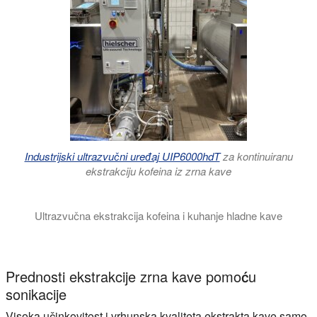
Industrijski ultrazvučni uređaj UIP6000hdT
za kontinuiranu
ekstrakciju kofeina iz zrna kave
Ultrazvučna ekstrakcija kofeina i kuhanje hladne kave
Ultrazvučna ekstrakcija je superiorna metoda za proizvodnju 
Prednosti ekstrakcije zrna kave pomoću
sonikacije
Visoka učinkovitost i vrhunska kvaliteta ekstrakta kave samo