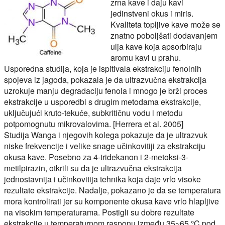
zrna kave i daju kavi
jedinstveni okus i miris.
Kvaliteta topljive kave može se
znatno poboljšati dodavanjem
ulja kave koja apsorbiraju
aromu kavi u prahu.
Usporedna studija, koja je ispitivala ekstrakciju fenolnih
spojeva iz jagoda, pokazala je da ultrazvučna ekstrakcija
uzrokuje manju degradaciju fenola i mnogo je brži proces
ekstrakcije u usporedbi s drugim metodama ekstrakcije,
uključujući kruto-tekuće, subkritičnu vodu i metodu
potpomognutu mikrovalovima. [Herrera et al. 2005]
Studija Wanga i njegovih kolega pokazuje da je ultrazvuk
niske frekvencije i velike snage učinkovitiji za ekstrakciju
okusa kave. Posebno za 4-tridekanon i 2-metoksi-3-
metilpirazin, otkrili su da je ultrazvučna ekstrakcija
jednostavnija i učinkovitija tehnika koja daje vrlo visoke
rezultate ekstrakcije. Nadalje, pokazano je da se temperatura
mora kontrolirati jer su komponente okusa kave vrlo hlapljive
na visokim temperaturama. Postigli su dobre rezultate
ekstrakcije u temperaturnom rasponu između 35~65 °C pod