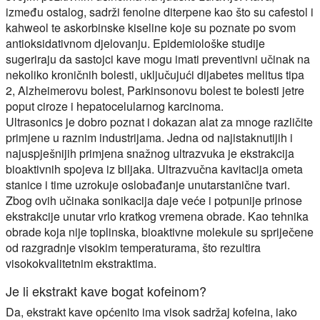
između ostalog, sadrži fenolne diterpene kao što su cafestol i
kahweol te askorbinske kiseline koje su poznate po svom
antioksidativnom djelovanju. Epidemiološke studije
sugeriraju da sastojci kave mogu imati preventivni učinak na
nekoliko kroničnih bolesti, uključujući dijabetes melitus tipa
2, Alzheimerovu bolest, Parkinsonovu bolest te bolesti jetre
poput ciroze i hepatocelularnog karcinoma.
Ultrasonics je dobro poznat i dokazan alat za mnoge različite
primjene u raznim industrijama. Jedna od najistaknutijih i
najuspješnijih primjena snažnog ultrazvuka je ekstrakcija
bioaktivnih spojeva iz biljaka. Ultrazvučna kavitacija ometa
stanice i time uzrokuje oslobađanje unutarstanične tvari.
Zbog ovih učinaka sonikacija daje veće i potpunije prinose
ekstrakcije unutar vrlo kratkog vremena obrade. Kao tehnika
obrade koja nije toplinska, bioaktivne molekule su spriječene
od razgradnje visokim temperaturama, što rezultira
visokokvalitetnim ekstraktima.
Je li ekstrakt kave bogat kofeinom?
Da, ekstrakt kave općenito ima visok sadržaj kofeina, iako