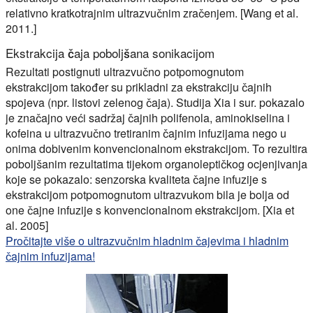
relativno kratkotrajnim ultrazvučnim zračenjem. [Wang et al.
2011.]
Ekstrakcija čaja poboljšana sonikacijom
Rezultati postignuti ultrazvučno potpomognutom
ekstrakcijom također su prikladni za ekstrakciju čajnih
spojeva (npr. listovi zelenog čaja). Studija Xia i sur. pokazalo
je značajno veći sadržaj čajnih polifenola, aminokiselina i
kofeina u ultrazvučno tretiranim čajnim infuzijama nego u
onima dobivenim konvencionalnom ekstrakcijom. To rezultira
poboljšanim rezultatima tijekom organoleptičkog ocjenjivanja
koje se pokazalo: senzorska kvaliteta čajne infuzije s
ekstrakcijom potpomognutom ultrazvukom bila je bolja od
one čajne infuzije s konvencionalnom ekstrakcijom. [Xia et
al. 2005]
Pročitajte više o ultrazvučnim hladnim čajevima i hladnim
čajnim infuzijama!