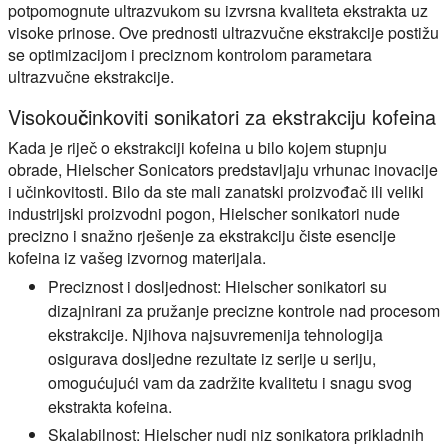
potpomognute ultrazvukom su izvrsna kvaliteta ekstrakta uz
visoke prinose. Ove prednosti ultrazvučne ekstrakcije postižu
se optimizacijom i preciznom kontrolom parametara
ultrazvučne ekstrakcije.
Visokoučinkoviti sonikatori za ekstrakciju kofeina
Kada je riječ o ekstrakciji kofeina u bilo kojem stupnju
obrade, Hielscher Sonicators predstavljaju vrhunac inovacije
i učinkovitosti. Bilo da ste mali zanatski proizvođač ili veliki
industrijski proizvodni pogon, Hielscher sonikatori nude
precizno i snažno rješenje za ekstrakciju čiste esencije
kofeina iz vašeg izvornog materijala.
Preciznost i dosljednost
: Hielscher sonikatori su
dizajnirani za pružanje precizne kontrole nad procesom
ekstrakcije. Njihova najsuvremenija tehnologija
osigurava dosljedne rezultate iz serije u seriju,
omogućujući vam da zadržite kvalitetu i snagu svog
ekstrakta kofeina.
Skalabilnost:
Hielscher nudi niz sonikatora prikladnih