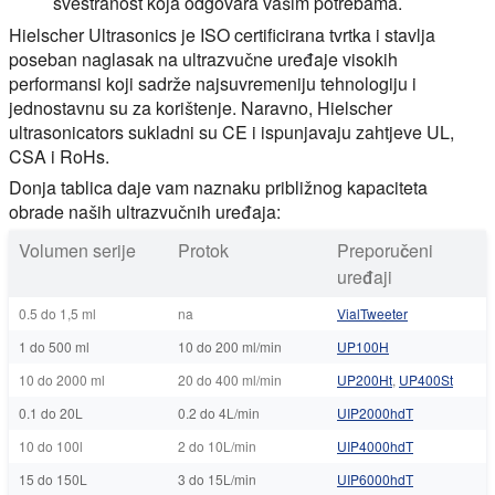
svestranost koja odgovara vašim potrebama.
Hielscher Ultrasonics je ISO certificirana tvrtka i stavlja
poseban naglasak na ultrazvučne uređaje visokih
performansi koji sadrže najsuvremeniju tehnologiju i
jednostavnu su za korištenje. Naravno, Hielscher
ultrasonicators sukladni su CE i ispunjavaju zahtjeve UL,
CSA i RoHs.
Donja tablica daje vam naznaku približnog kapaciteta
obrade naših ultrazvučnih uređaja:
Volumen serije
Protok
Preporučeni
uređaji
0.5 do 1,5 ml
na
VialTweeter
1 do 500 ml
10 do 200 ml/min
UP100H
10 do 2000 ml
20 do 400 ml/min
UP200Ht
,
UP400St
0.1 do 20L
0.2 do 4L/min
UIP2000hdT
10 do 100l
2 do 10L/min
UIP4000hdT
15 do 150L
3 do 15L/min
UIP6000hdT