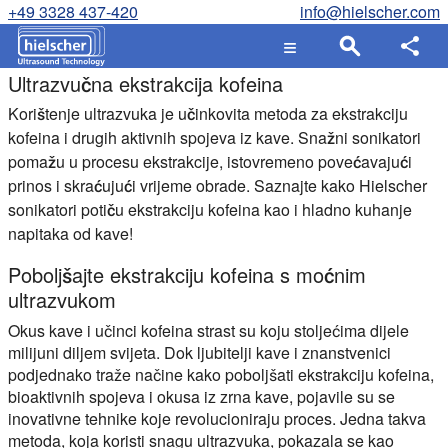
+49 3328 437-420
info@hielscher.com
Ultrazvučna ekstrakcija kofeina
Korištenje ultrazvuka je učinkovita metoda za ekstrakciju
kofeina i drugih aktivnih spojeva iz kave. Snažni sonikatori
pomažu u procesu ekstrakcije, istovremeno povećavajući
prinos i skraćujući vrijeme obrade. Saznajte kako Hielscher
sonikatori potiču ekstrakciju kofeina kao i hladno kuhanje
napitaka od kave!
Poboljšajte ekstrakciju kofeina s moćnim
ultrazvukom
Okus kave i učinci kofeina strast su koju stoljećima dijele
milijuni diljem svijeta. Dok ljubitelji kave i znanstvenici
podjednako traže načine kako poboljšati ekstrakciju kofeina,
bioaktivnih spojeva i okusa iz zrna kave, pojavile su se
inovativne tehnike koje revolucioniraju proces. Jedna takva
metoda, koja koristi snagu ultrazvuka, pokazala se kao