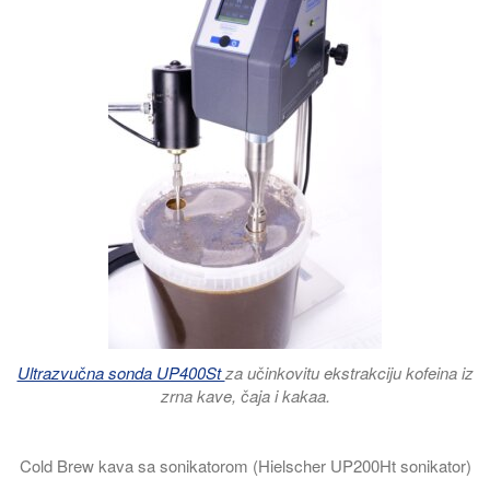
Ultrazvučna sonda UP400St
za učinkovitu ekstrakciju kofeina iz
zrna kave, čaja i kakaa.
Cold Brew kava sa sonikatorom (Hielscher UP200Ht sonikator)
U ovom video isječku pokazujemo vam kako možete brzo pripre