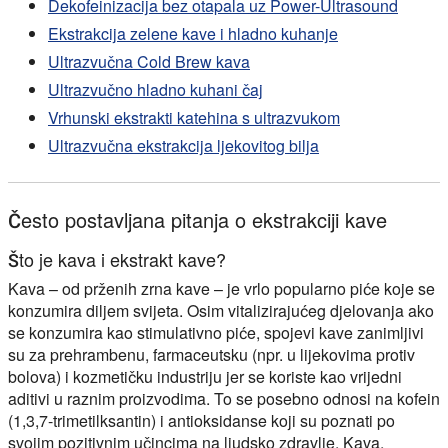
Dekofeinizacija bez otapala uz Power-Ultrasound
Ekstrakcija zelene kave i hladno kuhanje
Ultrazvučna Cold Brew kava
Ultrazvučno hladno kuhani čaj
Vrhunski ekstrakti katehina s ultrazvukom
Ultrazvučna ekstrakcija ljekovitog bilja
Često postavljana pitanja o ekstrakciji kave
Što je kava i ekstrakt kave?
Kava – od prženih zrna kave – je vrlo popularno piće koje se
konzumira diljem svijeta. Osim vitalizirajućeg djelovanja ako
se konzumira kao stimulativno piće, spojevi kave zanimljivi
su za prehrambenu, farmaceutsku (npr. u lijekovima protiv
bolova) i kozmetičku industriju jer se koriste kao vrijedni
aditivi u raznim proizvodima. To se posebno odnosi na kofein
(1,3,7-trimetilksantin) i antioksidanse koji su poznati po
svojim pozitivnim učincima na ljudsko zdravlje. Kava,