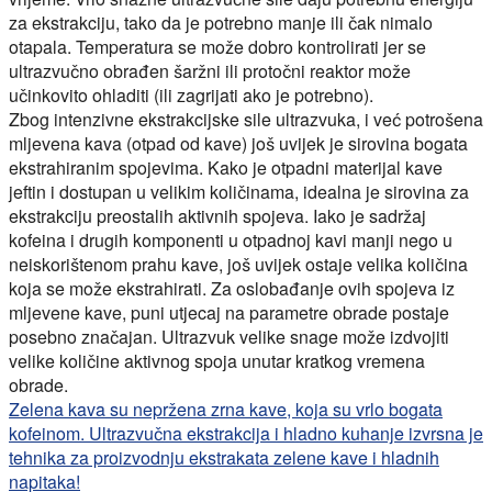
za ekstrakciju, tako da je potrebno manje ili čak nimalo
otapala. Temperatura se može dobro kontrolirati jer se
ultrazvučno obrađen šaržni ili protočni reaktor može
učinkovito ohladiti (ili zagrijati ako je potrebno).
Zbog intenzivne ekstrakcijske sile ultrazvuka, i već potrošena
mljevena kava (otpad od kave) još uvijek je sirovina bogata
ekstrahiranim spojevima. Kako je otpadni materijal kave
jeftin i dostupan u velikim količinama, idealna je sirovina za
ekstrakciju preostalih aktivnih spojeva. Iako je sadržaj
kofeina i drugih komponenti u otpadnoj kavi manji nego u
neiskorištenom prahu kave, još uvijek ostaje velika količina
koja se može ekstrahirati. Za oslobađanje ovih spojeva iz
mljevene kave, puni utjecaj na parametre obrade postaje
posebno značajan. Ultrazvuk velike snage može izdvojiti
velike količine aktivnog spoja unutar kratkog vremena
obrade.
Zelena kava su nepržena zrna kave, koja su vrlo bogata
kofeinom. Ultrazvučna ekstrakcija i hladno kuhanje izvrsna je
tehnika za proizvodnju ekstrakata zelene kave i hladnih
napitaka!