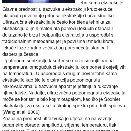
tehnikama ekstrakcije.
Glavne prednosti ultrazvuka u ekstrakciji kruto-tekuće
uključuju povećanje prinosa ekstrakcije i bržu kinetiku.
Ultrazvučna ekstrakcija je često korištena tehnika za
ekstrakciju biljnih materijala pomoću tekućih otapala i
dokazano je brza i potpunija ekstrakcija u usporedbi s
tradicionalnim metodama jer je površina između krute i
tekuće faze znatno veća zbog poremećaja stanica i
disperzija čestica.
Upotrebom sonikacije također se može smanjiti radna
temperatura, omogućujući ekstrakciju komponenti osjetljivih
na temperaturu. U usporedbi s drugim novim tehnikama
ekstrakcije kao što je ekstrakcija potpomognuta
mikrovalovima, ultrazvučni aparat je jeftiniji, a rukovanje
njime lakše. Nadalje, ultrazvučno potpomognuta ekstrakcija
može se koristiti s bilo kojim otapalom, kao što je Soxhlet
ekstrakcija, za ekstrakciju širokog spektra prirodnih spojeva.
[Wang et al. 2006]
Značajna prednost ultrazvuka je utjecaj na najvažnije
parametre obrade: amplitudu, vrijeme, temperaturu, tlak i