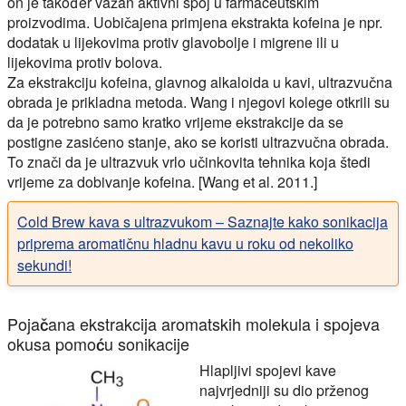
on je također važan aktivni spoj u farmaceutskim
proizvodima. Uobičajena primjena ekstrakta kofeina je npr.
dodatak u lijekovima protiv glavobolje i migrene ili u
lijekovima protiv bolova.
Za ekstrakciju kofeina, glavnog alkaloida u kavi, ultrazvučna
obrada je prikladna metoda. Wang i njegovi kolege otkrili su
da je potrebno samo kratko vrijeme ekstrakcije da se
postigne zasićeno stanje, ako se koristi ultrazvučna obrada.
To znači da je ultrazvuk vrlo učinkovita tehnika koja štedi
vrijeme za dobivanje kofeina. [Wang et al. 2011.]
Cold Brew kava s ultrazvukom – Saznajte kako sonikacija
priprema aromatičnu hladnu kavu u roku od nekoliko
sekundi!
Pojačana ekstrakcija aromatskih molekula i spojeva
okusa pomoću sonikacije
Hlapljivi spojevi kave
najvrjedniji su dio prženog