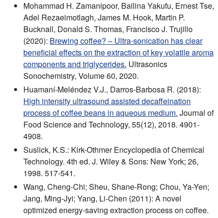
Mohammad H. Zamanipoor, Bailina Yakufu, Ernest Tse,
Adel Rezaeimotlagh, James M. Hook, Martin P.
Bucknall, Donald S. Thomas, Francisco J. Trujillo
(2020):
Brewing coffee? – Ultra-sonication has clear
beneficial effects on the extraction of key volatile aroma
components and triglycerides.
Ultrasonics
Sonochemistry, Volume 60, 2020.
Huamaní-Meléndez V.J., Darros-Barbosa R. (2018):
High intensity ultrasound assisted decaffeination
process of coffee beans in aqueous medium.
Journal of
Food Science and Technology, 55(12), 2018. 4901-
4908.
Suslick, K.S.: Kirk-Othmer Encyclopedia of Chemical
Technology. 4th ed. J. Wiley & Sons: New York; 26,
1998. 517-541.
Wang, Cheng-Chi; Sheu, Shane-Rong; Chou, Ya-Yen;
Jang, Ming-Jyi; Yang, Li-Chen (2011): A novel
optimized energy-saving extraction process on coffee.