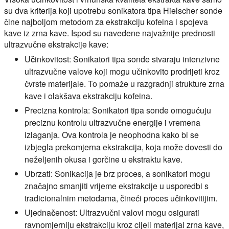
su dva kriterija koji upotrebu sonikatora tipa Hielscher sonde
čine najboljom metodom za ekstrakciju kofeina i spojeva
kave iz zrna kave. Ispod su navedene najvažnije prednosti
ultrazvučne ekstrakcije kave:
Učinkovitost:
Sonikatori tipa sonde stvaraju intenzivne
ultrazvučne valove koji mogu učinkovito prodrijeti kroz
čvrste materijale. To pomaže u razgradnji strukture zrna
kave i olakšava ekstrakciju kofeina.
Precizna kontrola:
Sonikatori tipa sonde omogućuju
preciznu kontrolu ultrazvučne energije i vremena
izlaganja. Ova kontrola je neophodna kako bi se
izbjegla prekomjerna ekstrakcija, koja može dovesti do
neželjenih okusa i gorčine u ekstraktu kave.
Ubrzati:
Sonikacija je brz proces, a sonikatori mogu
značajno smanjiti vrijeme ekstrakcije u usporedbi s
tradicionalnim metodama, čineći proces učinkovitijim.
Ujednačenost:
Ultrazvučni valovi mogu osigurati
ravnomjerniju ekstrakciju kroz cijeli materijal zrna kave,