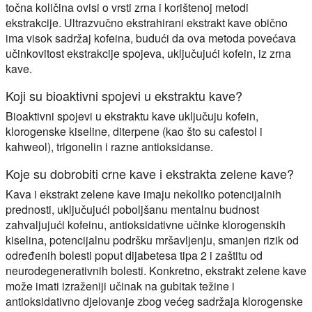
točna količina ovisi o vrsti zrna i korištenoj metodi
ekstrakcije. Ultrazvučno ekstrahirani ekstrakt kave obično
ima visok sadržaj kofeina, budući da ova metoda povećava
učinkovitost ekstrakcije spojeva, uključujući kofein, iz zrna
kave.
Koji su bioaktivni spojevi u ekstraktu kave?
Bioaktivni spojevi u ekstraktu kave uključuju kofein,
klorogenske kiseline, diterpene (kao što su cafestol i
kahweol), trigonelin i razne antioksidanse.
Koje su dobrobiti crne kave i ekstrakta zelene kave?
Kava i ekstrakt zelene kave imaju nekoliko potencijalnih
prednosti, uključujući poboljšanu mentalnu budnost
zahvaljujući kofeinu, antioksidativne učinke klorogenskih
kiselina, potencijalnu podršku mršavljenju, smanjen rizik od
određenih bolesti poput dijabetesa tipa 2 i zaštitu od
neurodegenerativnih bolesti. Konkretno, ekstrakt zelene kave
može imati izraženiji učinak na gubitak težine i
antioksidativno djelovanje zbog većeg sadržaja klorogenske