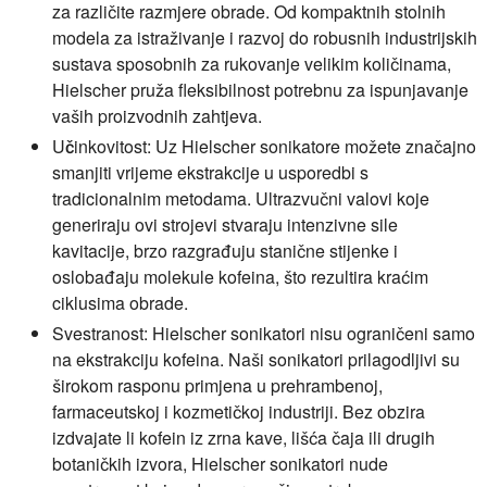
za različite razmjere obrade. Od kompaktnih stolnih
modela za istraživanje i razvoj do robusnih industrijskih
sustava sposobnih za rukovanje velikim količinama,
Hielscher pruža fleksibilnost potrebnu za ispunjavanje
vaših proizvodnih zahtjeva.
Učinkovitost:
Uz Hielscher sonikatore možete značajno
smanjiti vrijeme ekstrakcije u usporedbi s
tradicionalnim metodama. Ultrazvučni valovi koje
generiraju ovi strojevi stvaraju intenzivne sile
kavitacije, brzo razgrađuju stanične stijenke i
oslobađaju molekule kofeina, što rezultira kraćim
ciklusima obrade.
Svestranost:
Hielscher sonikatori nisu ograničeni samo
na ekstrakciju kofeina. Naši sonikatori prilagodljivi su
širokom rasponu primjena u prehrambenoj,
farmaceutskoj i kozmetičkoj industriji. Bez obzira
izdvajate li kofein iz zrna kave, lišća čaja ili drugih
botaničkih izvora, Hielscher sonikatori nude