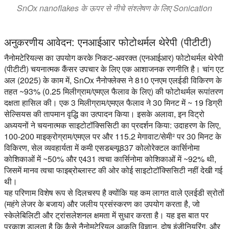
SnOx nanoflakes के ऊपर से नीचे संश्लेषण के लिए Sonication
अनुकरणीय आवेदन: एनआईआर फोटोथर्मल थेरेपी (पीटीटी)
नैनोमटेरियल्स का उपयोग करके निकट-अवरक्त (एनआईआर) फोटोथर्मल थेरेपी
(पीटीटी) चयनात्मक कैंसर उपचार के लिए एक आशाजनक रणनीति है। चांग एट
अल (2025) के काम में, SnOx नैनोफ्लेक्स ने 810 एनएम एलईडी विकिरण के
तहत ~93% (0.25 मिलीग्राम/एमएल फैलाव के लिए) की फोटोथर्मल रूपांतरण
दक्षता हासिल की। एक 3 मिलीग्राम/एमएल फैलाव ने 30 मिनट में ~ 19 डिग्री
सेल्सियस की तापमान वृद्धि का उत्पादन किया। इसके अलावा, इन विट्रो
अध्ययनों ने चयनात्मक साइटोटॉक्सिसिटी का प्रदर्शन किया: उदाहरण के लिए,
100-200 माइक्रोग्राम/एमएल पर और 115.2 मेगावाट/सेमी² पर 30 मिनट के
विकिरण, सेल व्यवहार्यता में कमी एसडब्ल्यू837 कोलोरेक्टल कार्सिनोमा
कोशिकाओं में ~50% और ए431 त्वचा कार्सिनोमा कोशिकाओं में ~92% थी,
जिसमें मानव त्वचा फाइब्रोब्लास्ट की ओर कोई साइटोटॉक्सिसिटी नहीं देखी गई
थी।
यह परिणाम विशेष रूप से दिलचस्प है क्योंकि यह कम लागत वाले एलईडी स्रोतों
(महंगे लेजर के बजाय) और जलीय प्रसंस्करण का उपयोग करता है, जो
स्केलेबिलिटी और ट्रांसलेशनल क्षमता में सुधार करता है। यह इस बात पर
प्रकाश डालता है कि कैसे नैनोमटेरियल आकृति विज्ञान, दोष इंजीनियरिंग, और