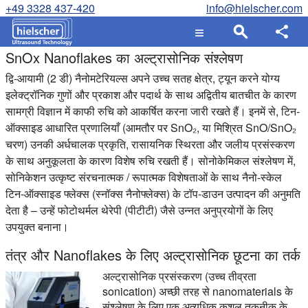
+49 3328 437-420
info@hielscher.com
SnOx Nanoflakes का अल्ट्रासोनिक संश्लेषण
द्वि-आयामी (2 डी) नैनोमटेरियल्स अपने उच्च सतह क्षेत्र, ट्यून करने योग्य
इलेक्ट्रॉनिक गुणों और प्रकाश और पदार्थ के साथ अद्वितीय बातचीत के कारण
सामग्री विज्ञान में काफी रुचि को आकर्षित करना जारी रखते हैं। इनमें से, टिन-
ऑक्साइड आधारित प्रणालियाँ (आमतौर पर SnO₂, या मिश्रित SnO/SnO₂
चरण) उनकी अर्धचालक प्रकृति, रासायनिक स्थिरता और जलीय प्रसंस्करण
के साथ अनुकूलता के कारण विशेष रुचि रखती हैं। सोनोकेमिकल संश्लेषण में,
सोनिकेशन उत्कृष्ट संरचनात्मक / रूपात्मक विशेषताओं के साथ नैनो-स्केल
टिन-ऑक्साइड फ्लेक्स (स्नॉक्स नैनोफ्लेक्स) के टॉप-डाउन उत्पादन की अनुमति
देता है – उन्हें फोटोथर्मल थेरेपी (पीटीटी) जैसे उन्नत अनुप्रयोगों के लिए
उपयुक्त बनाना।
तंत्र और Nanoflakes के लिए अल्ट्रासोनिक छूटना का तर्क
अल्ट्रासोनिक प्रसंस्करण (उच्च तीव्रता
sonication) अच्छी तरह से nanomaterials के
संश्लेषण के लिए एक अत्यधिक कुशल तकनीक के