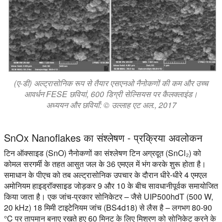
(ए-डी) अल्ट्रासोनिक रूप से तैयार एसएनओ नैनोकणों की कम और उच्च
आवर्धन FESE छवियां, 600 डिग्री सेल्सियस पर कैलक्लाइंड।
अध्ययन और छवियाँ: © उल्लाह एट अल., 2017
SnOx Nanoflakes का संश्लेषण - प्रक्रिया अवलोकन
टिन ऑक्साइड (SnO) नैनोकणों का संश्लेषण टिन अग्रदूत (SnCl₂) को
कोमल सरगर्मी के तहत आसुत जल के 36 एमएल में भंग करके शुरू होता है।
समाधान के पीएच को तब अल्ट्रासोनिक उपचार के दौरान धीरे-धीरे 4 एमएल
अमोनियम हाइड्रॉक्साइड जोड़कर 9 और 10 के बीच सावधानीपूर्वक समायोजित
किया जाता है। एक जांच-प्रकार सोनिकेटर – जैसे UIP500hdT (500 W,
20 kHz) 18 मिमी टाइटेनियम जांच (BS4d18) से लैस है – लगभग 80-90
°C पर तापमान बनाए रखते हुए 60 मिनट के लिए मिश्रण को सोनिकेट करने के