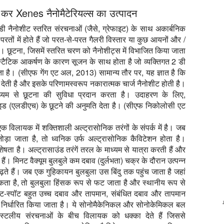
र Xenes नैनोमैटेरियल्स का उत्पादन
नैनोशीट स्तरित संरचनाओं (जैसे, ग्रेफाइट) के साथ अकार्बनिक
ट परतों में होते हैं जो परत-से-परत गैलरी विस्तार या कुछ आयनों और /
ैं। छूटना, जिसमें स्तरित चरण को नैनोशीट्स में विभाजित किया जाता
ोस्टैटिक आकर्षण के कारण सूजन के साथ होता है जो व्यक्तिगत 2 डी
ा है। (सीएफ गेंग एट अल, 2013) सामान्य तौर पर, यह ज्ञात है कि
 देती है और इसके परिणामस्वरूप नकारात्मक चार्ज नैनोशीट होती है।
माध्यम से छूटना की सुविधा प्रदान करता है। उदाहरण के लिए,
ाइड (एलडीएच) के छूटने की अनुमति देता है। (सीएफ निकोलोसी एट
क विलायक में शक्तिशाली अल्ट्रासोनिक तरंगों के संपर्क में है। जब
जोड़ा जाता है, तो ध्वनिक उर्फ अल्ट्रासोनिक कैविटेशन होता है।
ेषता है। अल्ट्रासाउंड तरंगें तरल के माध्यम से यात्रा करती हैं और
ैं। मिनट वैक्यूम बुलबुले कम दबाव (दुर्लभता) चक्र के दौरान उत्पन्न
ढ़ते हैं। जब एक गुहिकायन बुलबुला उस बिंदु तक पहुंच जाता है जहां
ा है, तो बुलबुला हिंसक रूप से फट जाता है और स्थानीय रूप से
ॉट-स्पॉट बहुत उच्च दबाव और तापमान, संबंधित दबाव और तापमान
ा निर्धारित किया जाता है। ये सोनोमैकेनिकल और सोनोकेमिकल बल
स्टलीय संरचनाओं के बीच विलायक को धक्का देते हैं जिससे