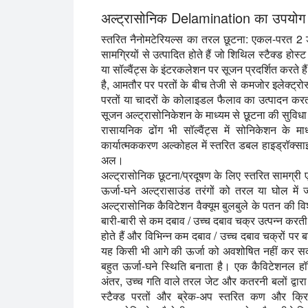
अल्ट्रासोनिक Delamination का उपयोग क
स्तरित नैनोमटेरियल्स का तरल छूटना:
एकल-परत 2 डी 
सामग्रियों से उत्पादित होते हैं जो शिथिल स्टैक्ड होस्
या सॉल्वैंट्स के इंटरकलेशन पर सूजन प्रदर्शित करते ह
है, आमतौर पर परतों के बीच तेजी से कमजोर इलेक्ट्र
परतों या चादरों के कोलाइडल फैलाव का उत्पादन करत
सूजन अल्ट्रासोनिकेशन के माध्यम से छूटना की सुविधा
रासायनिक ढोंग भी सॉल्वैंट्स में सोनिकेशन के 
कार्यात्मककरण अल्कोहल में स्तरित डबल हाइड्रॉक्स
अल।
अल्ट्रासोनिक छूटना/प्रदूषण के लिए स्तरित सामग्री ए
ऊर्जा-घने अल्ट्रासाउंड तरंगों को तरल या घोल में 
अल्ट्रासोनिक कैविटेशन वैक्यूम बुलबुले के पतन की विश
बारी-बारी से कम दबाव / उच्च दबाव चक्र उत्पन्न करती ह
होते हैं और विभिन्न कम दबाव / उच्च दबाव चक्रों पर ब
यह किसी भी आगे की ऊर्जा को अवशोषित नहीं कर सकत
बहुत ऊर्जा-घने स्थिति बनाता है। एक कैविटेशनल ह
अंतर, उच्च गति वाले तरल जेट और कतरनी बलों द्वार
स्टैक्ड परतों और ब्रेक-अप स्तरित कण और क्रि