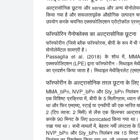
अल्ट्रासोनिक छूटना और xenes और अन्य मोनोलेयर n
किया गया है और सफलतापूर्वक औद्योगिक उत्पादन च
उपयोग करके चयनित एक्सफोलिएशन प्रोटोकॉल प्रस्तु
फॉस्फोरिन नैनोफ्लेक्स का अल्ट्रासोनिक छूटना
फॉस्फोरीन (जिसे ब्लैक फॉस्फोरस, बीपी के रूप में भ
मोनोलेमेंटल सामग्री है।
Passaglia et al. (2018) के शोध में, MMA 
एक्सफोलिएशन (LPE) द्वारा फॉस्फोरीन - मिथाइल मेथै
का प्रदर्शन किया जाता है। मिथाइल मेथैक्रिलेट (एम
फॉस्फोरीन के अल्ट्रासोनिक तरल छूटना के लिए
MMA_bPn, NVP_bPn और Sty_bPn निलंबन एलपीई द्
एक विशिष्ट प्रक्रिया में, बीपी के 5 मिलीग्राम, ध्यान 
था और फिर एमएमए, स्टाई या एनवीपी की एक भारित मा
2 (टिप व्यास: 2 मिमी) से लैस एक हिल्स्चर अल्
करके 90 मिनट के लिए sonicated किया गया था। अ
रखा गया था। सभी मामलों में, बेहतर गर्मी लंपटता
NVP_bPn और Sty_bPn निलंबन तब 15 मिनट के ल
निलंबन का विश्लेषण किया गया था, जो आरएच मूल्य