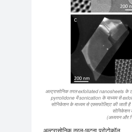
अल्ट्रासोनिक तरल exfoliated nanosheets के ट
pyrrolidone में sonication के माध्यम से exfo
सोनिकेशन के माध्यम से एक्सफोलिएट की जाती है
सोनिकेशन क
(अध्ययन और च
अल्ट्रासोनिक तरल-छूटना प्रोटोकॉल