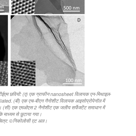
ीईएम छवियों: (ए) एक ग्राफीन nanosheet विलायक एन-मिथाइल-
liated. (बी) एक एच-बीएन नैनोशीट विलायक आइसोप्रोपेनॉल में
। (सी) एक एमओएस 2 नैनोशीट एक जलीय सर्फेक्टेंट समाधान में
े माध्यम से छूटाया गया।
ित्र: ©निकोलोसी एट अल।