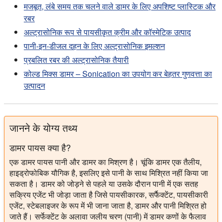
पर सोनिकेशन का प्रभाव।
निर्माण और निर्माण सामग्री, खंड 75,
मजबूत, लंबे समय तक चलने वाले डामर के लिए अपशिष्ट प्लास्टिक और
2015। 395-403.
रबर
ज़म्बोलोवा, ए।; वोकाटुरो, ए.एल.; टिलुबर्डी, वाई।; ओंगारबायेव, वाई।;
अल्ट्रासोनिक रूप से पायसीकृत क्रीम और कॉस्मेटिक उत्पाद
कैपुटो, पी।; ऐलो, आई।; ओलिविएरो रॉसी, सी।; गॉडबर्ट, एन.
पानी-इन-डीजल दहन के लिए अल्ट्रासोनिक इमल्शन
(2020):
सिलिका नैनोकणों द्वारा बिटुमेन का कार्यात्मककरण और
प्रबलित रबर की अल्ट्रासोनिक तैयारी
संशोधन।
एप्लाइड साइंसेज 2020, 10, 6065।
कोल्ड मिक्स डामर – Sonication का उपयोग कर बेहतर गुणवत्ता का
के. डाउस्ट, ए. बेग्रीच, जेपी क्लेवेरी, ए. टैगनिट-हमौ (2023):
स्व-
उत्पादन
फैलाने वाला सिलिका धूआं नैनोकण: अल्ट्रा उच्च प्रदर्शन कंक्रीट के
लिए एक मूल्यवान मिश्रण।
निर्माण और निर्माण सामग्री,
वॉल्यूम 383, 2023।
वांग, एच।; यांग, जे।; गोंग, एम. (2016): कार्बन नैनोट्यूब के साथ
जानने के योग्य तथ्य
संशोधित डामर बाइंडरों और मिश्रण का रियोलॉजिकल लक्षण वर्णन।
डामर पायस क्या है?
आरआईएलईएम सम्मेलन पत्र 2016।
एक डामर पायस पानी और डामर का मिश्रण है। चूंकि डामर एक तैलीय,
रोनाल्ड, एम।; Pumarejo लुइस, F. (2016): डामर इमल्शन
हाइड्रोफोबिक यौगिक है, इसलिए इसे पानी के साथ मिश्रित नहीं किया जा
सूत्रीकरण: इमल्शन गुणों पर सूत्रीकरण की अत्याधुनिक और निर्भरता।
सकता है। डामर को जोड़ने से पहले या उसके दौरान पानी में एक सतह
निर्माण और निर्माण सामग्री 123, 2016। 162–173.
सक्रिय एजेंट भी जोड़ा जाता है जिसे पायसीकारक, सर्फैक्टेंट, पायसीकारी
एजेंट, स्टेबलाइजर के रूप में भी जाना जाता है, डामर और पानी मिश्रित हो
जाते हैं। सर्फेक्टेंट के अलावा जलीय चरण (पानी) में डामर कणों के फैलाव