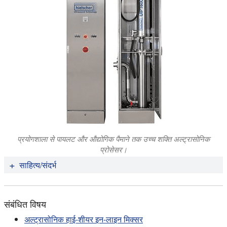
प्रयोगशाला से पायलट और औद्योगिक पैमाने तक उच्च शक्ति अल्ट्रासोनिक
प्रोसेसर।
साहित्य/संदर्भ
Ezio Santagata, Orazio Baglieri, Lucia Tsantilis,
Giuseppe Chiappinelli, Ilaria Brignone Aimonetto
संबंधित विषय
(2015):
नैनो-एडिटिव्स के साथ प्रबलित बिटुमिनस बाइंडरों के उच्च तापमान गुणों
अल्ट्रासोनिक हाई-शीयर इन-लाइन मिक्सर