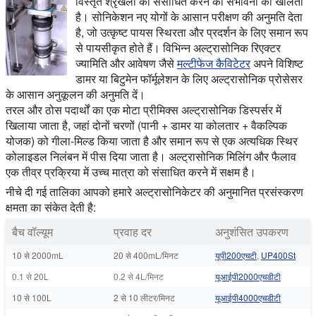
विस्तृत श्रृंखला को संसाधित करने की संभावना को खोलता
है। सोनिकेशन नए योगों के आसान परीक्षण की अनुमति देता
है, जो उत्कृष्ट पायस स्थिरता और प्रदर्शन के लिए समान रूप
से पायसीकृत होते हैं। विभिन्न अल्ट्रासोनिक रिएक्टर
ज्यामिति और आवेषण जैसे
मल्टीफेज कैविटेटर
अपने विशिष्ट
डामर या बिटुमेन फॉर्मूलेशन के लिए अल्ट्रासोनिक प्रोसेसर
के आसान अनुकूलन की अनुमति दें।
तरल और ठोस पदार्थों का एक मोटा प्रीमिक्स अल्ट्रासोनिक डिस्पर्सर में
खिलाया जाता है, जहां दोनों चरणों (पानी + डामर या कोलतार + वैकल्पिक
योजक) को गीला-मिल्ड किया जाता है और समान रूप से एक अत्यधिक स्थिर
कोलाइडल निलंबन में पीस दिया जाता है। अल्ट्रासोनिक मिलिंग और फैलाव
एक तीव्र प्रक्रिया में उच्च मात्रा को संसाधित करने में सक्षम है।
नीचे दी गई तालिका आपको हमारे अल्ट्रासोनिकेटर की अनुमानित प्रसंस्करण
क्षमता का संकेत देती है:
बैच वॉल्यूम
प्रवाह दर
अनुशंसित उपकरण
10 से 2000mL
20 से 400mL/मिनट
यूपी200एचटी
,
UP400St
0.1 से 20L
0.2 से 4L/मिनट
यूआईपी2000एचडीटी
10 से 100L
2 से 10 लीटर/मिनट
यूआईपी4000एचडीटी