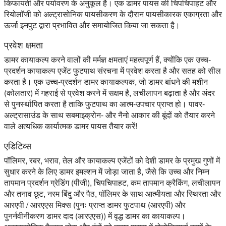
किफायती और पर्यावरण के अनुकूल है। एक डामर पायस की चिपचिपाहट और
रियोलॉजी को अल्ट्रासोनिक पायसीकरण के दौरान पायसीकारक एकाग्रता और
ऊर्जा इनपुट द्वारा प्रभावित और समायोजित किया जा सकता है।
प्रवेश क्षमता
डामर कायाकल्प करने वालों की मर्मज्ञ क्षमताएं महत्वपूर्ण हैं, क्योंकि एक उच्च-
प्रदर्शन कायाकल्प एजेंट फुटपाथ संरचना में प्रवेश करता है और सतह को सील
करता है। एक उच्च-प्रदर्शन डामर कायाकल्पक, जो डामर बांधने की मशीन
(कोलतार) में गहराई से प्रवेश करने में सक्षम है, लचीलापन बढ़ाता है और अंदर
से पुनर्स्थापित करता है ताकि फुटपाथ का आत्म-उपचार प्राप्त हो। पावर-
अल्ट्रासाउंड के साथ सबमाइक्रोन- और नैनो आकार की बूंदों को तैयार करने
वाले अत्यधिक कार्यात्मक डामर पायस तैयार करें!
एडिटिव्स
पॉलिमर, रबर, भराव, तेल और कायाकल्प एजेंटों को देशी डामर के प्रमुख गुणों में
सुधार करने के लिए डामर इमल्शन में जोड़ा जाता है, जैसे कि उच्च और निम्न
तापमान प्रदर्शन ग्रेडिंग (पीजी), चिपचिपाहट, कम तापमान क्रैकिंग, लचीलापन
और तनाव छूट, नरम बिंदु और पैठ, पॉलिमर के साथ आत्मीयता और स्थिरता और
आरएपी / आरएएस मिक्स (पुनः प्राप्त डामर फुटपाथ (आरएपी) और
पुनर्नवीनीकरण डामर दाद (आरएएस)) में वृद्ध डामर का कायाकल्प।